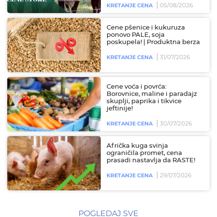
05/08/2026
KRETANJE CENA
Cene pšenice i kukuruza
ponovo PALE, soja
poskupela! | Produktna berza
31/07/2026
KRETANJE CENA
Cene voća i povrća:
Borovnice, maline i paradajz
skuplji, paprika i tikvice
jeftinije!
30/07/2026
KRETANJE CENA
Afrička kuga svinja
ograničila promet, cena
prasadi nastavlja da RASTE!
29/07/2026
KRETANJE CENA
POGLEDAJ SVE