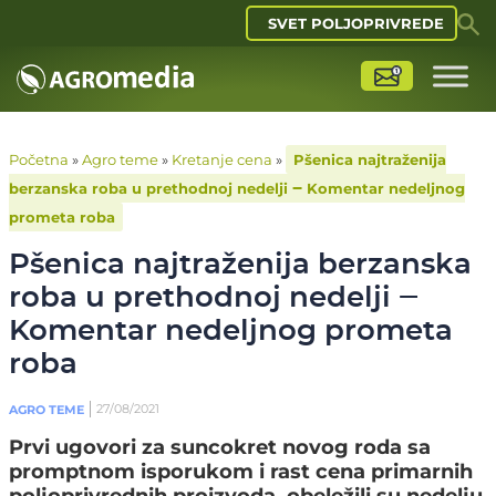
SVET POLJOPRIVREDE
Početna
»
Agro teme
»
Kretanje cena
»
Pšenica najtraženija
berzanska roba u prethodnoj nedelji ‒ Komentar nedeljnog
prometa roba
Pšenica najtraženija berzanska
roba u prethodnoj nedelji ‒
Komentar nedeljnog prometa
roba
27/08/2021
AGRO TEME
Prvi ugovori za suncokret novog roda sa
promptnom isporukom i rast cena primarnih