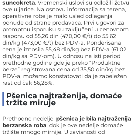
suncokreta
. Vremenski uslovi su odložili žetvu
ove uljarice. Na osnovu informacija sa terena,
operativne robe je malo usled odlaganja
ponude od strane prodavaca. Prvi ugovori za
promptnu isporuku su zaključeni u cenovnom
rasponu od 55,26 din (470,00 €/t) do 55,62
din/kg (473,00 €/t) bez PDV-a. Ponderisana
cena je iznosila 55,48 din/kg bez PDV-a (61,02
din/kg sa PDV-om). U odnosu na isti period
prethodne godine gde je preko “Produktne
berze” registrovana cena od 35,50 din/kg bez
PDV-a, možemo konstatovati da je zabeležen
rast od čak 56,28%.
Pšenica najtraženija, domaće
tržite miruje
Prethodne nedelje,
pšenica je bila najtraženija
berzanska roba
, dok je ove nedelje domaće
tržište mnogo mirnije. U zavisnosti od