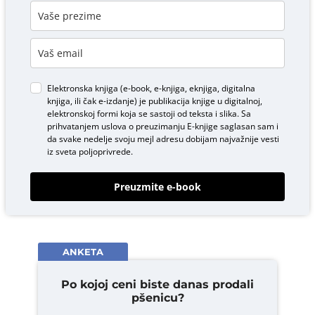
Elektronska knjiga (e-book, e-knjiga, eknjiga, digitalna
knjiga, ili čak e-izdanje) je publikacija knjige u digitalnoj,
elektronskoj formi koja se sastoji od teksta i slika. Sa
prihvatanjem uslova o
preuzimanju E-knjige
saglasan sam i
da svake nedelje svoju mejl adresu dobijam najvažnije vesti
iz sveta poljoprivrede.
Preuzmite e-book
ANKETA
Po kojoj ceni biste danas prodali
pšenicu?