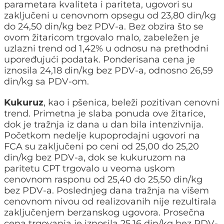
parametara kvaliteta i pariteta, ugovori su
zaključeni u cenovnom opsegu od 23,80 din/kg
do 24,50 din/kg bez PDV-a. Bez obzira što se
ovom žitaricom trgovalo malo, zabeležen je
uzlazni trend od 1,42% u odnosu na prethodni
upoređujući podatak. Ponderisana cena je
iznosila 24,18 din/kg bez PDV-a, odnosno 26,59
din/kg sa PDV-om.
Kukuruz
, kao i pšenica, beleži pozitivan cenovni
trend. Primetna je slaba ponuda ove žitarice,
dok je tražnja iz dana u dan bila intenzivnija.
Početkom nedelje kupoprodajni ugovori na
FCA su zaključeni po ceni od 25,00 do 25,20
din/kg bez PDV-a, dok se kukuruzom na
paritetu CPT trgovalo u veoma uskom
cenovnom rasponu od 25,40 do 25,50 din/kg
bez PDV-a. Poslednjeg dana tražnja na višem
cenovnom nivou od realizovanih nije rezultirala
zaključenjem berzanskog ugovora. Prosečna
cena trgovanja je iznosila 25,16 din/kg bez PDV-