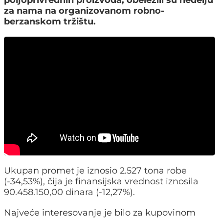
poljoprivrednih proizvoda, obeležili su nedelju
za nama na organizovanom robno-
berzanskom tržištu.
Ukupan promet je iznosio 2.527 tona robe
(-34,53%), čija je finansijska vrednost iznosila
90.458.150,00 dinara (-12,27%).
Najveće interesovanje je bilo za kupovinom