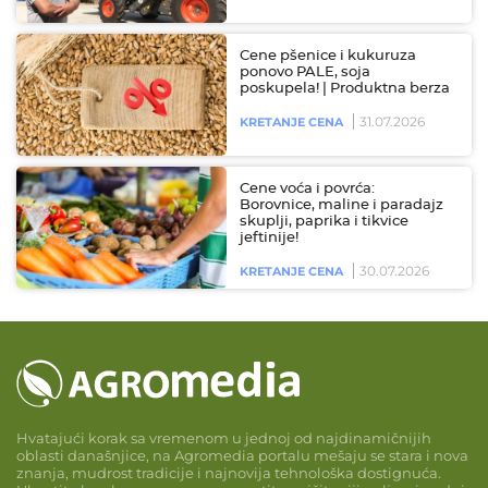
Cene pšenice i kukuruza
ponovo PALE, soja
poskupela! | Produktna berza
31.07.2026
KRETANJE CENA
Cene voća i povrća:
Borovnice, maline i paradajz
skuplji, paprika i tikvice
jeftinije!
30.07.2026
KRETANJE CENA
Hvatajući korak sa vremenom u jednoj od najdinamičnijih
oblasti današnjice, na Agromedia portalu mešaju se stara i nova
znanja, mudrost tradicije i najnovija tehnološka dostignuća.