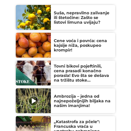
Suša, nepravilno zalivanje
ili štetočine: Zašto se
listovi limuna uvijaju?
Cene voća i povrća: cena
kajsije niža, poskupeo
krompir!
Tovni bikovi pojeftinili,
cena prasadi konačno
porasla! Evo šta se dešava
na tržištu stoke...
Ambrozija – jedna od
najnepoželjnijih biljaka na
našim imanjima!
„Katastrofa za pčele":
Francuska vraća u