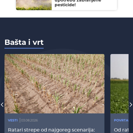
upotrebu zabranjene
pesticide!
Bašta i vrt
VESTI
03.08.2026
POVRTARS
Ratari strepe od najgoreg scenarija:
Od rata