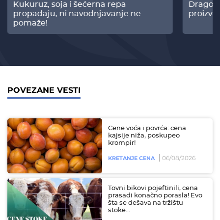
Kukuruz, soja i šećerna repa
Dragomi
propadaju, ni navodnjavanje ne
proizvo
pomaže!
POVEZANE VESTI
Cene voća i povrća: cena
kajsije niža, poskupeo
krompir!
06/08/2026
KRETANJE CENA
Tovni bikovi pojeftinili, cena
prasadi konačno porasla! Evo
šta se dešava na tržištu
stoke...