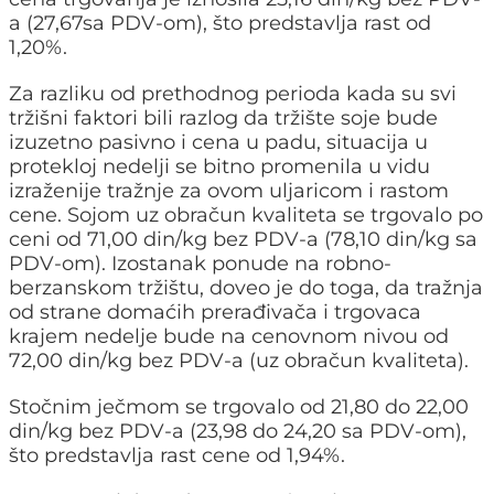
a (27,67sa PDV-om), što predstavlja rast od
1,20%.
Za razliku od prethodnog perioda kada su svi
tržišni faktori bili razlog da tržište soje bude
izuzetno pasivno i cena u padu, situacija u
protekloj nedelji se bitno promenila u vidu
izraženije tražnje za ovom uljaricom i rastom
cene. Sojom uz obračun kvaliteta se trgovalo po
ceni od 71,00 din/kg bez PDV-a (78,10 din/kg sa
PDV-om). Izostanak ponude na robno-
berzanskom tržištu, doveo je do toga, da tražnja
od strane domaćih prerađivača i trgovaca
krajem nedelje bude na cenovnom nivou od
72,00 din/kg bez PDV-a (uz obračun kvaliteta).
Stočnim ječmom se trgovalo od 21,80 do 22,00
din/kg bez PDV-a (23,98 do 24,20 sa PDV-om),
što predstavlja rast cene od 1,94%.