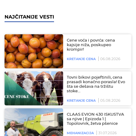
NAJČITANIJE VESTI
Cene voća i povrća: cena
kajsije niža, poskupeo
krompir!
06.08.2026
KRETANJE CENA
Tovni bikovi pojeftinili, cena
prasadi konačno porasla! Evo
šta se dešava na tržištu
stoke…
05.08.2026
KRETANJE CENA
CLAAS EVION 430 ISKUSTVA
sa njive | Epizoda 1 |
Topolovnik, žetva pšenice
31.07.2026
MEHANIZACIJA