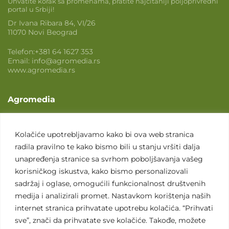
Uhvatite korak sa promenama, pratite najčitaniji poljoprivredni
portal u Srbiji!
Dr Ivana Ribara 84, VI/26
11070 Novi Beograd
Telefon:
+381 64 1627 353
Email:
info@agromedia.rs
www.agromedia.rs
Agromedia
O nama
Svet poljoprivrede
Kolačiće upotrebljavamo kako bi ova web stranica
radila pravilno te kako bismo bili u stanju vršiti dalja
Marketing usluge
unapređenja stranice sa svrhom poboljšavanja vašeg
Tražimo saradnike
korisničkog iskustva, kako bismo personalizovali
sadržaj i oglase, omogućili funkcionalnost društvenih
Kontakt
medija i analizirali promet. Nastavkom korištenja naših
internet stranica prihvatate upotrebu kolačića. “Prihvati
Kontakt
sve”, znači da prihvatate sve kolačiće. Takođe, možete