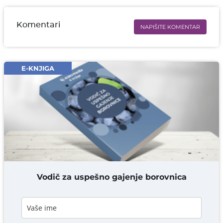
Komentari
NAPIŠITE KOMENTAR
Ime i prezime* obavezno
Email* obavezno
E-KNJIGA
Komentar* obavezno
DODAJ KOMENTAR
Vodič za uspešno gajenje borovnica