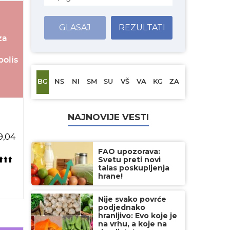
GLASAJ
REZULTATI
za
olis
BG
NS
NI
SM
SU
VŠ
VA
KG
ZA
NAJNOVIJE VESTI
9,04
FAO upozorava:
️⬆️⬆️
Svetu preti novi
talas poskupljenja
hrane!
Nije svako povrće
podjednako
hranljivo: Evo koje je
na vrhu, a koje na