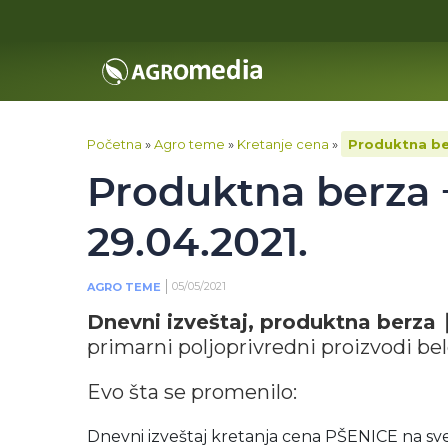
Početna
»
Agro teme
»
Kretanje cena
»
Produktna ber
Produktna berza ‒
29.04.2021.
05/05/2021
AGRO TEME
Dnevni izveštaj, produktna berza 
primarni poljoprivredni proizvodi be
Evo šta se promenilo:
Dnevni izveštaj kretanja cena PŠENICE na s