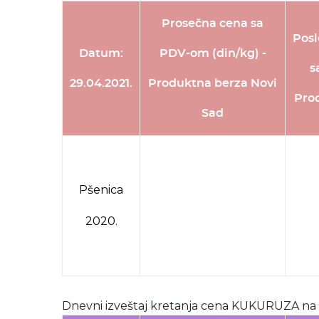
Prosečna cena sa
Posl
Datum:
PDV-om (din/kg) -
s
29.04.2021.
Produktna berza Novi
Pro
Sad
Pšenica
2020.
Dnevni izveštaj kretanja cena KUKURUZA na