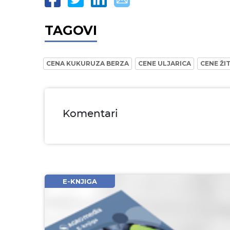
TAGOVI
CENA KUKURUZA BERZA
CENE ULJARICA
CENE ŽI
Komentari
Ime i prezime* obavezno
Email* obavezno
Komentar* obavezno
E-KNJIGA