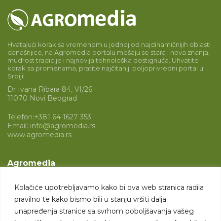
Hvatajući korak sa vremenom u jednoj od najdinamičnijih oblasti
današnjice, na Agromedia portalu mešaju se stara i nova znanja,
mudrost tradicije i najnovija tehnološka dostignuća. Uhvatite
korak sa promenama, pratite najčitaniji poljoprivredni portal u
Srbiji!
Dr Ivana Ribara 84, VI/26
11070 Novi Beograd
Telefon:
+381 64 1627 353
Email:
info@agromedia.rs
www.agromedia.rs
Agromedia
O nama
Kolačiće upotrebljavamo kako bi ova web stranica radila
Svet poljoprivrede
pravilno te kako bismo bili u stanju vršiti dalja
Marketing usluge
unapređenja stranice sa svrhom poboljšavanja vašeg