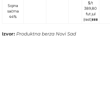
$/t
Sojina
389,80
sačma
fut jul
44%
(rast)⬆️⬆️⬆️
Izvor:
Produktna berza Novi Sad