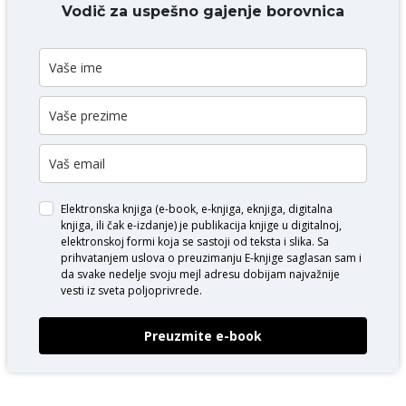
DODAJ KOMENTAR
Vodič za uspešno gajenje borovnica
Elektronska knjiga (e-book, e-knjiga, eknjiga, digitalna
knjiga, ili čak e-izdanje) je publikacija knjige u digitalnoj,
elektronskoj formi koja se sastoji od teksta i slika. Sa
prihvatanjem uslova o
preuzimanju E-knjige
saglasan sam i
da svake nedelje svoju mejl adresu dobijam najvažnije
vesti iz sveta poljoprivrede.
Preuzmite e-book