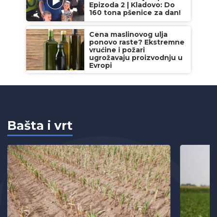
Epizoda 2 | Kladovo: Do
160 tona pšenice za dan!
Cena maslinovog ulja
ponovo raste? Ekstremne
vrućine i požari
ugrožavaju proizvodnju u
Evropi
Bašta i vrt