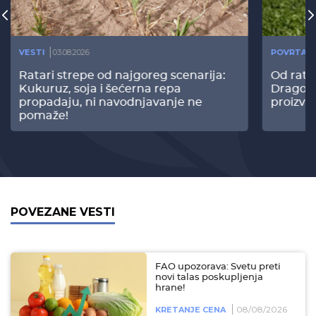
VESTI
03.08.2026
POVRTAR
Ratari strepe od najgoreg scenarija:
Od rata
Kukuruz, soja i šećerna repa
Dragomi
propadaju, ni navodnjavanje ne
proizvo
pomaže!
POVEZANE VESTI
FAO upozorava: Svetu preti
novi talas poskupljenja
hrane!
08/08/2026
KRETANJE CENA