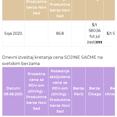
Produktna
Produktna
berza Novi
berza Novi
Sad
Sad
$/t
580,56
Soja 2020.
85.8
$/t 5
fut jul
(rast)⬆️⬆️⬆️
Dnevni izveštaj kretanja cena SOJINE SAČME na
svetskim berzama
Poslednja
Prosečna
zaključena
cena sa
cena sa
PDV-om
Datum:
PDV-om
Berza
Berza
Ber
(din/kg) -
08.06.2021.
(din/kg) -
Pariz
Čikago
Minea
Produktna
Produktna
berza Novi
berza Novi
Sad
Sad