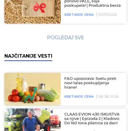
ponovo PALE, soja
poskupela! | Produktna berza
31/07/2026
KRETANJE CENA
POGLEDAJ SVE
NAJČITANIJE VESTI
FAO upozorava: Svetu preti
novi talas poskupljenja
hrane!
08.08.2026
KRETANJE CENA
CLAAS EVION 430 ISKUSTVA
sa njive | Epizoda 2 | Kladovo:
Do 160 tona pšenice za dan!