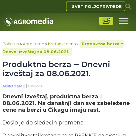
SVET POLJOPRIVREDE
Početna
»
Agro teme
»
Kretanje cena
»
Produktna berza ‒
Dnevni izveštaj za 08.06.2021.
Produktna berza ‒ Dnevni
izveštaj za 08.06.2021.
09/06/2021
AGRO TEME
Dnevni izveštaj, produktna berza ∣
08.06.2021. Na današnji dan sve zabeležene
cene na berzi u Čikagu imaju rast.
Došlo je do sledećih promena:
Dnevni izveštaj kretanja cena PŠENICE na svetskim