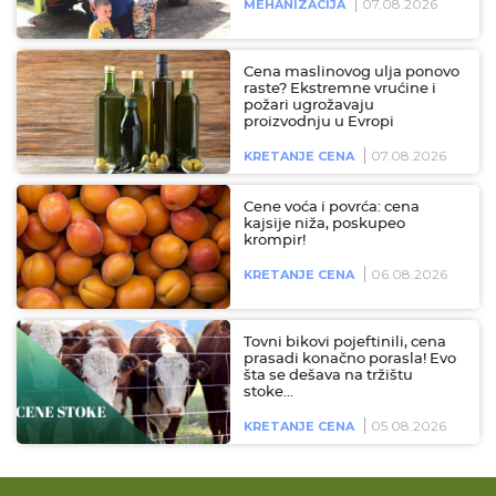
07.08.2026
MEHANIZACIJA
Cena maslinovog ulja ponovo
raste? Ekstremne vrućine i
požari ugrožavaju
proizvodnju u Evropi
07.08.2026
KRETANJE CENA
Cene voća i povrća: cena
kajsije niža, poskupeo
krompir!
06.08.2026
KRETANJE CENA
Tovni bikovi pojeftinili, cena
prasadi konačno porasla! Evo
šta se dešava na tržištu
stoke…
05.08.2026
KRETANJE CENA