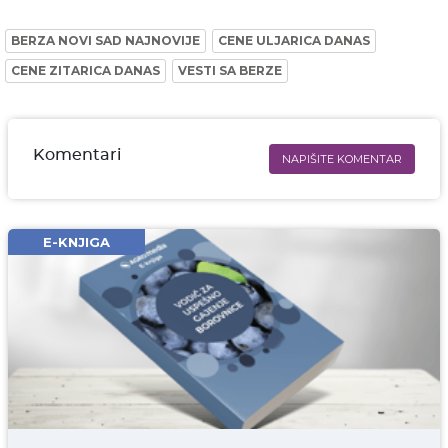
BERZA NOVI SAD NAJNOVIJE
CENE ULJARICA DANAS
CENE ZITARICA DANAS
VESTI SA BERZE
Komentari
NAPIŠITE KOMENTAR
Ime i prezime* obavezno
Email* obavezno
E-KNJIGA
Komentar* obavezno