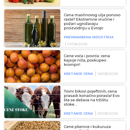
Cena maslinovog ulja ponovo
raste? Ekstremne vrućine i
požari ugrožavaju
proizvodnju u Evropi
PREHRAMBENA INDUSTRIJA
07/08/2026
Cene voća i povrća: cena
kajsije niža, poskupeo
krompir!
06/08/2026
KRETANJE CENA
Tovni bikovi pojeftinili, cena
prasadi konačno porasla! Evo
šta se dešava na tržištu
stoke...
05/08/2026
KRETANJE CENA
Cene pšenice i kukuruza