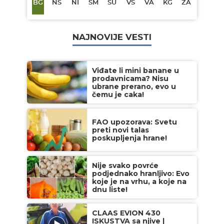
BG
NS
NI
SM
SU
VŠ
VA
KG
ZA
NAJNOVIJE VESTI
Viđate li mini banane u
prodavnicama? Nisu
ubrane prerano, evo u
čemu je caka!
FAO upozorava: Svetu
preti novi talas
poskupljenja hrane!
Nije svako povrće
podjednako hranljivo: Evo
koje je na vrhu, a koje na
dnu liste!
CLAAS EVION 430
ISKUSTVA sa njive |