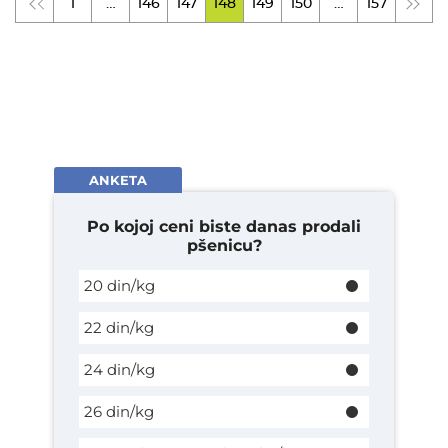
1
…
146
147
148
149
150
…
157
ANKETA
Po kojoj ceni biste danas prodali
pšenicu?
20 din/kg
22 din/kg
24 din/kg
26 din/kg