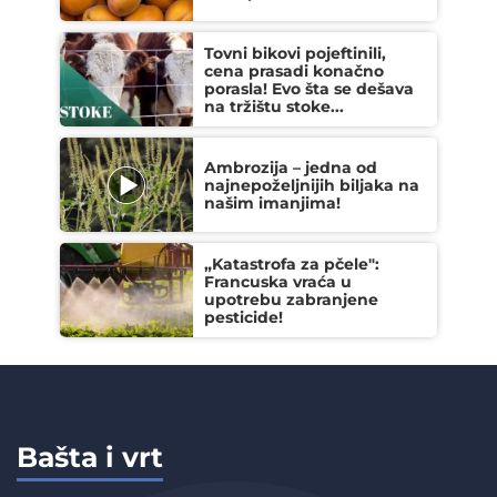
Tovni bikovi pojeftinili,
cena prasadi konačno
porasla! Evo šta se dešava
na tržištu stoke...
Ambrozija – jedna od
najnepoželjnijih biljaka na
našim imanjima!
„Katastrofa za pčele":
Francuska vraća u
upotrebu zabranjene
pesticide!
Bašta i vrt