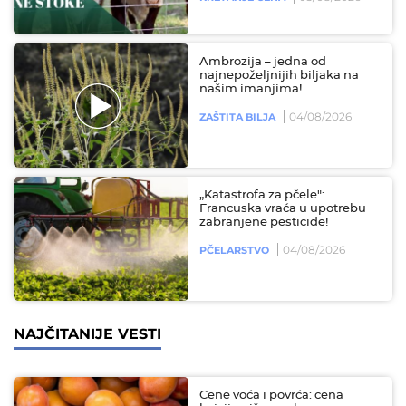
Ambrozija – jedna od
najnepoželjnijih biljaka na
našim imanjima!
04/08/2026
ZAŠTITA BILJA
„Katastrofa za pčele":
Francuska vraća u upotrebu
zabranjene pesticide!
04/08/2026
PČELARSTVO
NAJČITANIJE VESTI
Cene voća i povrća: cena