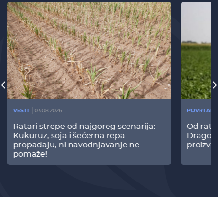
VESTI
03.08.2026
POVRTARS
Ratari strepe od najgoreg scenarija:
Od rata
Kukuruz, soja i šećerna repa
Dragomi
propadaju, ni navodnjavanje ne
proizvo
pomaže!