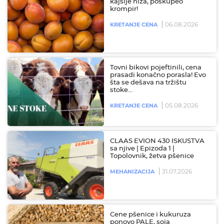
kajsije niža, poskupeo
krompir!
06.08.2026
KRETANJE CENA
Tovni bikovi pojeftinili, cena
prasadi konačno porasla! Evo
šta se dešava na tržištu
stoke…
05.08.2026
KRETANJE CENA
CLAAS EVION 430 ISKUSTVA
sa njive | Epizoda 1 |
Topolovnik, žetva pšenice
31.07.2026
MEHANIZACIJA
Cene pšenice i kukuruza
ponovo PALE, soja