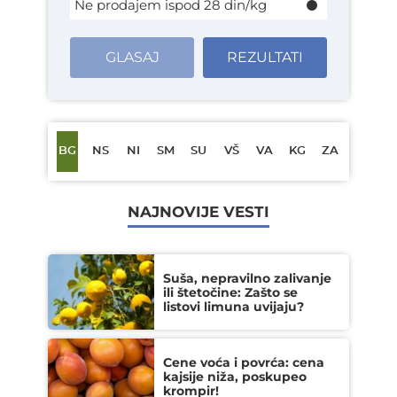
Ne prodajem ispod 28 din/kg
GLASAJ
REZULTATI
BG
NS
NI
SM
SU
VŠ
VA
KG
ZA
NAJNOVIJE VESTI
Suša, nepravilno zalivanje
ili štetočine: Zašto se
listovi limuna uvijaju?
Cene voća i povrća: cena
kajsije niža, poskupeo
krompir!