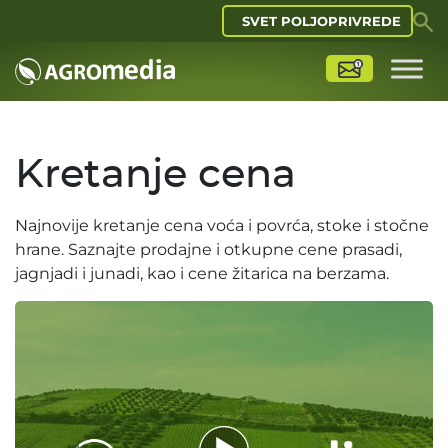
SVET POLJOPRIVREDE
Kretanje cena
Najnovije kretanje cena voća i povrća, stoke i stočne
hrane. Saznajte prodajne i otkupne cene prasadi,
jagnjadi i junadi, kao i cene žitarica na berzama.