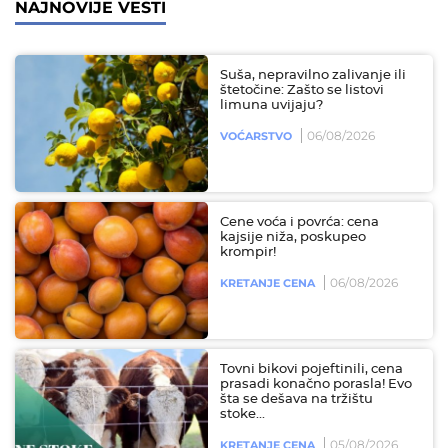
NAJNOVIJE VESTI
Suša, nepravilno zalivanje ili
štetočine: Zašto se listovi
limuna uvijaju?
06/08/2026
VOĆARSTVO
Cene voća i povrća: cena
kajsije niža, poskupeo
krompir!
06/08/2026
KRETANJE CENA
Tovni bikovi pojeftinili, cena
prasadi konačno porasla! Evo
šta se dešava na tržištu
stoke...
05/08/2026
KRETANJE CENA