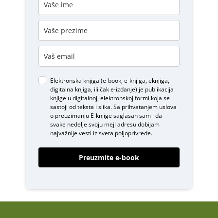
Elektronska knjiga (e-book, e-knjiga, eknjiga,
digitalna knjiga, ili čak e-izdanje) je publikacija
knjige u digitalnoj, elektronskoj formi koja se
sastoji od teksta i slika. Sa prihvatanjem uslova
o
preuzimanju E-knjige
saglasan sam i da
svake nedelje svoju mejl adresu dobijam
najvažnije vesti iz sveta poljoprivrede.
Preuzmite e-book