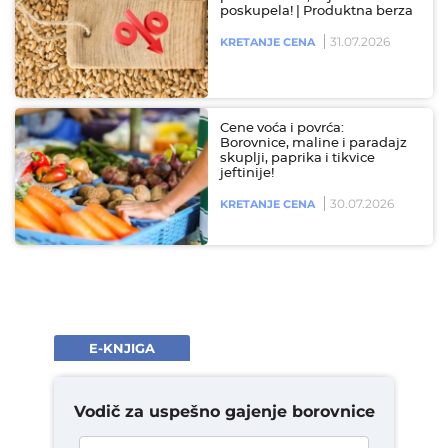
poskupela! | Produktna berza
31.07.2026
KRETANJE CENA
Cene voća i povrća:
Borovnice, maline i paradajz
skuplji, paprika i tikvice
jeftinije!
30.07.2026
KRETANJE CENA
E-KNJIGA
Vodič za uspešno gajenje borovnice