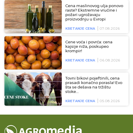
Cena maslinovog ulja ponovo
raste? Ekstremne vrućine i
požari ugrožavaju
proizvodnju u Evropi
07.08.2026
KRETANJE CENA
Cene voća i povrća: cena
kajsije niža, poskupeo
krompir!
06.08.2026
KRETANJE CENA
Tovni bikovi pojeftinili, cena
prasadi konačno porasla! Evo
šta se dešava na tržištu
stoke…
05.08.2026
KRETANJE CENA