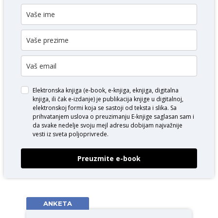
Elektronska knjiga (e-book, e-knjiga, eknjiga, digitalna
knjiga, ili čak e-izdanje) je publikacija knjige u digitalnoj,
elektronskoj formi koja se sastoji od teksta i slika. Sa
prihvatanjem uslova o
preuzimanju E-knjige
saglasan sam i
da svake nedelje svoju mejl adresu dobijam najvažnije
vesti iz sveta poljoprivrede.
Preuzmite e-book
ANKETA