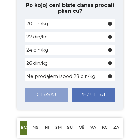
Po kojoj ceni biste danas prodali
pšenicu?
20 din/kg
22 din/kg
24 din/kg
26 din/kg
Ne prodajem ispod 28 din/kg
GLASAJ
REZULTATI
BG
NS
NI
SM
SU
VŠ
VA
KG
ZA