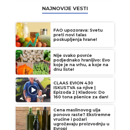
NAJNOVIJE VESTI
FAO upozorava: Svetu
preti novi talas
poskupljenja hrane!
Nije svako povrće
podjednako hranljivo: Evo
koje je na vrhu, a koje na
dnu liste!
CLAAS EVION 430
ISKUSTVA sa njive |
Epizoda 2 | Kladovo: Do
160 tona pšenice za dan!
Cena maslinovog ulja
ponovo raste? Ekstremne
vrućine i požari
ugrožavaju proizvodnju u
Evropi