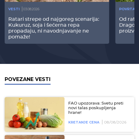
VESTI
03.08.2026
POVRTAR
Ratari strepe od najgoreg scenarija:
Od rata
Kukuruz, soja i šećerna repa
Dragomi
propadaju, ni navodnjavanje ne
proizvo
pomaže!
POVEZANE VESTI
FAO upozorava: Svetu preti
novi talas poskupljenja
hrane!
08/08/2026
KRETANJE CENA