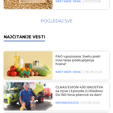
31/07/2026
KRETANJE CENA
POGLEDAJ SVE
NAJČITANIJE VESTI
FAO upozorava: Svetu preti
novi talas poskupljenja
hrane!
08.08.2026
KRETANJE CENA
CLAAS EVION 430 ISKUSTVA
sa njive | Epizoda 2 | Kladovo:
Do 160 tona pšenice za dan!
07.08.2026
MEHANIZACIJA