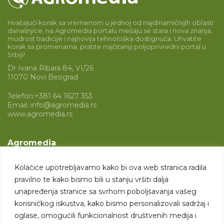
Hvatajući korak sa vremenom u jednoj od najdinamičnijih oblasti
današnjice, na Agromedia portalu mešaju se stara i nova znanja,
mudrost tradicije i najnovija tehnološka dostignuća. Uhvatite
korak sa promenama, pratite najčitaniji poljoprivredni portal u
Srbiji!
Dr Ivana Ribara 84, VI/26
11070 Novi Beograd
Telefon:
+381 64 1627 353
Email:
info@agromedia.rs
www.agromedia.rs
Agromedia
O nama
Kolačiće upotrebljavamo kako bi ova web stranica radila
Svet poljoprivrede
pravilno te kako bismo bili u stanju vršiti dalja
Marketing usluge
unapređenja stranice sa svrhom poboljšavanja vašeg
korisničkog iskustva, kako bismo personalizovali sadržaj i
Tražimo saradnike
oglase, omogućili funkcionalnost društvenih medija i