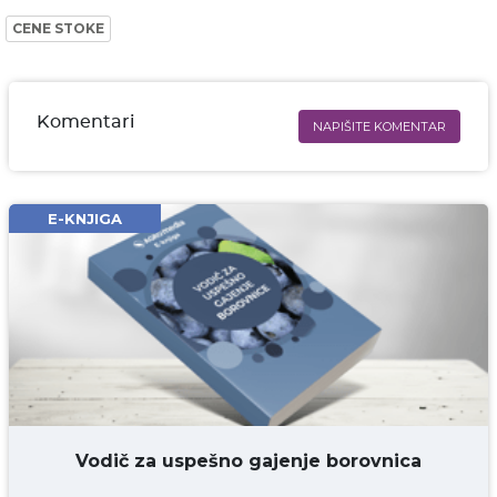
CENE STOKE
Komentari
NAPIŠITE KOMENTAR
Ime i prezime* obavezno
Email* obavezno
E-KNJIGA
Komentar* obavezno
DODAJ KOMENTAR
Vodič za uspešno gajenje borovnica