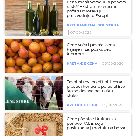
Cena maslinovog ulja ponovo
raste? Ekstremne vrućine i
požari ugrožavaju
proizvodnju u Evropi
PREHRAMBENA INDUSTRIJA
07/08/2026
Cene voća i povrća: cena
kajsije niža, poskupeo
krompir!
06/08/2026
KRETANJE CENA
Tovni bikovi pojeftinili, cena
prasadi konačno porasla! Evo
šta se dešava na tržištu
stoke...
05/08/2026
KRETANJE CENA
Cene pšenice i kukuruza
ponovo PALE, soja
poskupela! | Produktna berza