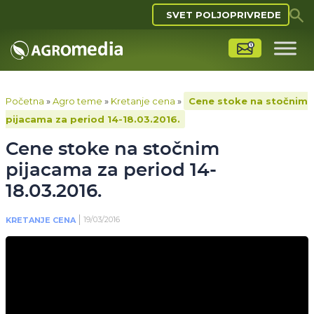
SVET POLJOPRIVREDE
Početna
»
Agro teme
»
Kretanje cena
»
Cene stoke na stočnim
pijacama za period 14-18.03.2016.
Cene stoke na stočnim
pijacama za period 14-
18.03.2016.
19/03/2016
KRETANJE CENA