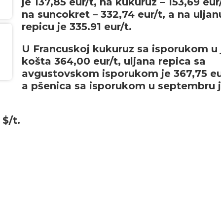
je 137,85 eur/t, na kukuruz – 153,69 eur/
na suncokret – 332,74 eur/t, a na uljan
repicu je 335.91 eur/t.
U Francuskoj kukuruz sa isporukom u 
košta 364,00 eur/t, uljana repica sa
avgustovskom isporukom je 367,75 eu
a pšenica sa isporukom u septembru 
 $/t.