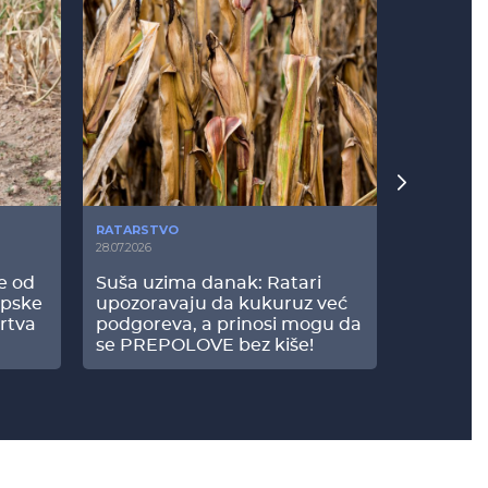
RATARSTVO
POVRTARS
28.07.2026
25.07.2026
še od
Suša uzima danak: Ratari
Komšije 
opske
upozoravaju da kukuruz već
paprici: 
rtva
podgoreva, a prinosi mogu da
došao do
se PREPOLOVE bez kiše!