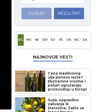
GLASAJ
REZULTATI
BG
NS
NI
SM
SU
VŠ
VA
KG
ZA
NAJNOVIJE VESTI
Cena maslinovog
ulja ponovo raste?
Ekstremne vrućine i
požari ugrožavaju
proizvodnju u Evropi
Suša, nepravilno
zalivanje ili
štetočine: Zašto se