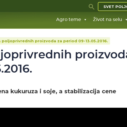
SVET POLJ
Agro teme
Život na selu
 poljoprivrednih proizvoda za period 09-13.05.2016.
joprivrednih proizvod
.2016.
na kukuruza i soje, a stabilizacija cene