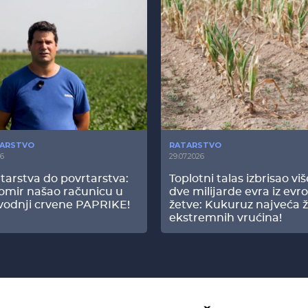
ARSTVO
RATARSTVO
26
29.07.2026
tarstva do povrtarstva:
Toplotni talas izbrisao vi
omir našao računicu u
dve milijarde evra iz evr
vodnji crvene PAPRIKE!
žetve: Kukuruz najveća ž
ekstremnih vrućina!