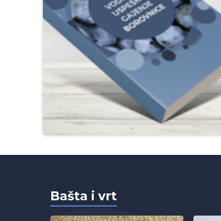
D
Bašta i vrt