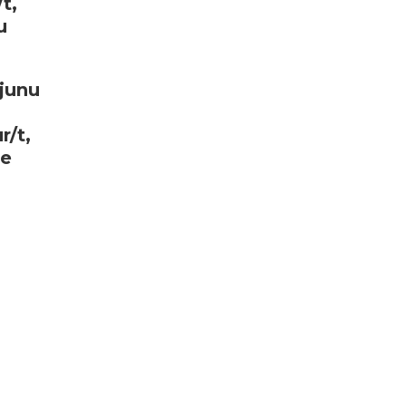
t,
u
junu
r/t,
je