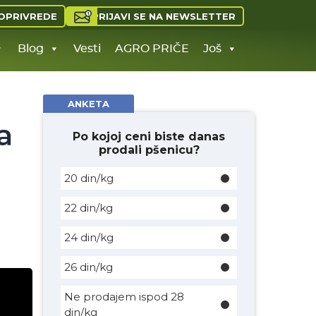
PRIJAVI SE NA NEWSLETTER
OPRIVREDE
Blog
Vesti
AGRO PRIČE
Još
ANKETA
a
Po kojoj ceni biste danas
prodali pšenicu?
20 din/kg
22 din/kg
24 din/kg
26 din/kg
Ne prodajem ispod 28
din/kg