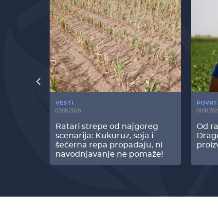
VESTI
POVRT
03.08.2026
01.08.20
radi
Ratari strepe od najgoreg
Od ra
z Biofor
scenarija: Kukuruz, soja i
Drag
ltata!
šećerna repa propadaju, ni
proiz
navodnjavanje ne pomaže!