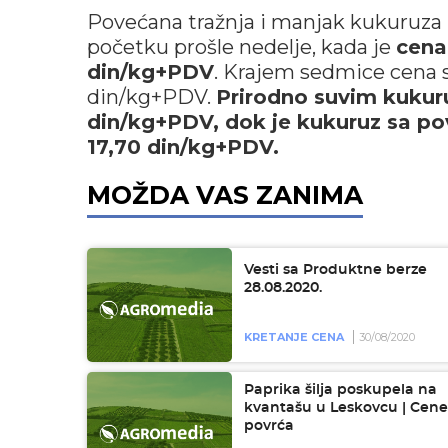
Povećana tražnja i manjak kukuruza u
početku prošle nedelje, kada je
cena
din/kg+PDV
. Krajem sedmice cena se
din/kg+PDV.
Prirodno suvim kukur
din/kg+PDV, dok je kukuruz sa p
17,70 din/kg+PDV.
MOŽDA VAS ZANIMA
Vesti sa Produktne berze
28.08.2020.
KRETANJE CENA
30/08/2020
Paprika šilja poskupela na
kvantašu u Leskovcu | Cene
povrća