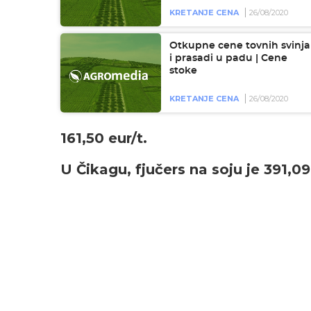
KRETANJE CENA
26/08/2020
Otkupne cene tovnih svinja
i prasadi u padu | Cene
stoke
KRETANJE CENA
26/08/2020
161,50 eur/t.
U Čikagu, fjučers na soju je 391,09