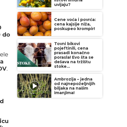
listovi limuna
uvijaju?
Cene voća i povrća:
cena kajsije niža,
0
poskupeo krompir!
0 do
Tovni bikovi
pojeftinili, cena
prasadi konačno
ele
porasla! Evo šta se
 a
dešava na tržištu
stoke...
PDV
.
Ambrozija – jedna
od najnepoželjnijih
biljaka na našim
imanjima!
od
icu