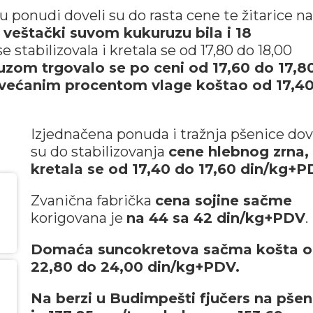
 ponudi doveli su do rasta cene te žitarice na
 veštački suvom kukuruzu bila i 18
 stabilizovala i kretala se od 17,80 do 18,00
uzom trgovalo se po ceni od 17,60 do 17,8
ovećanim procentom vlage koštao od 17,4
Izjednačena ponuda i tražnja pšenice dov
su do stabilizovanja
cene hlebnog zrna,
kretala se od 17,40 do 17,60 din/kg+
Zvanična fabrička
cena sojine sačme
korigovana je
na 44 sa 42 din/kg+PDV
.
Domaća suncokretova sačma košta 
22,80 do 24,00 din/kg+PDV.
Na berzi u Budimpešti fjučers na pšen