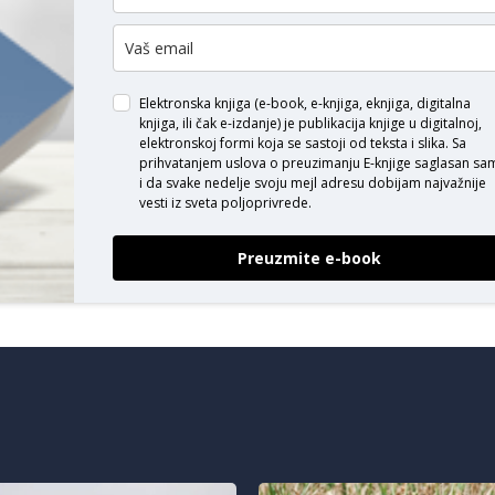
ODAJ KOMENTAR
Elektronska knjiga (e-book, e-knjiga, eknjiga, digitalna
knjiga, ili čak e-izdanje) je publikacija knjige u digitalnoj,
elektronskoj formi koja se sastoji od teksta i slika. Sa
prihvatanjem uslova o
preuzimanju E-knjige
saglasan sa
i da svake nedelje svoju mejl adresu dobijam najvažnije
vesti iz sveta poljoprivrede.
Preuzmite e-book