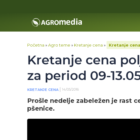
Početna
»
Agro teme
»
Kretanje cena
»
Kretanje cena
Kretanje cena pol
za period 09-13.05
14/05/2016
KRETANJE CENA
Prošle nedelje zabeležen je rast ce
pšenice.