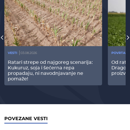
VESTI
03.08.2026
POVRTARS
Ratari strepe od najgoreg scenarija:
Od rata
Kukuruz, soja i šećerna repa
Dragomi
propadaju, ni navodnjavanje ne
proizvo
pomaže!
POVEZANE VESTI