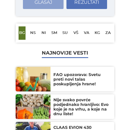
GLASAJ
REZULTATI
BG
NS
NI
SM
SU
VŠ
VA
KG
ZA
NAJNOVIJE VESTI
FAO upozorava: Svetu
preti novi talas
poskupljenja hrane!
Nije svako povrće
podjednako hranljivo: Evo
koje je na vrhu, a koje na
dnu liste!
CLAAS EVION 430