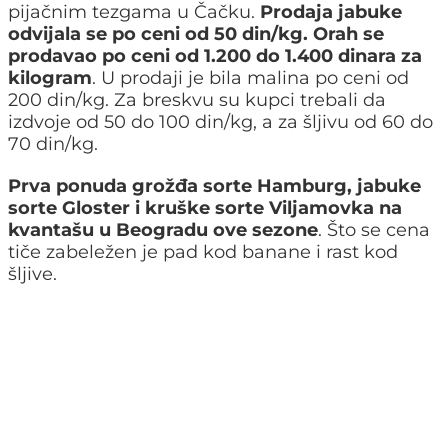
pijačnim tezgama u Čačku.
Prodaja jabuke
odvijala se po ceni od 50 din/kg. Orah se
prodavao po ceni od 1.200 do 1.400 dinara za
kilogram
. U prodaji je bila malina po ceni od
200 din/kg. Za breskvu su kupci trebali da
izdvoje od 50 do 100 din/kg, a za šljivu od 60 do
70 din/kg.
Prva ponuda grožđa sorte Hamburg, jabuke
sorte Gloster i kruške sorte Viljamovka na
kvantašu u Beogradu ove sezone
. Što se cena
tiče zabeležen je pad kod banane i rast kod
šljive.