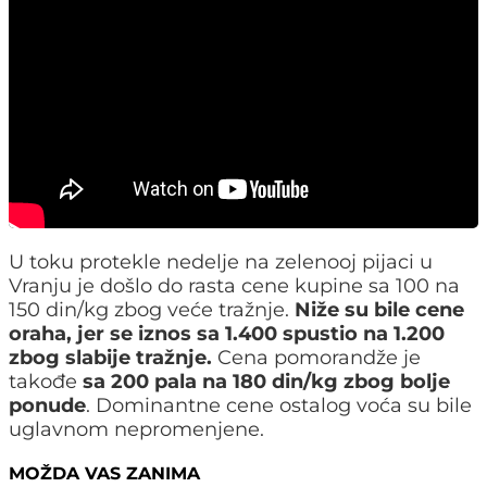
U toku protekle nedelje na zelenooj pijaci u
Vranju je došlo do rasta cene kupine sa 100 na
150 din/kg zbog veće tražnje.
Niže su bile cene
oraha, jer se iznos sa 1.400 spustio na 1.200
zbog slabije tražnje.
Cena pomorandže je
takođe
sa 200 pala na 180 din/kg zbog bolje
ponude
. Dominantne cene ostalog voća su bile
uglavnom nepromenjene.
MOŽDA VAS ZANIMA