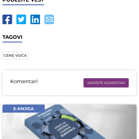
TAGOVI
CENE VOĆA
Komentari
NAPIŠITE KOMENTAR
Ime i prezime* obavezno
Email* obavezno
E-KNJIGA
Komentar* obavezno