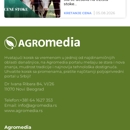
stoke…
05.08.2026
KRETANJE CENA
Hvatajući korak sa vremenom u jednoj od najdinamičnijih
oblasti današnjice, na Agromedia portalu mešaju se stara i nova
znanja, mudrost tradicije i najnovija tehnološka dostignuća.
Uhvatite korak sa promenama, pratite najčitaniji poljoprivredni
portal u Srbiji!
Dr Ivana Ribara 84, VI/26
11070 Novi Beograd
Telefon:
+381 64 1627 353
Email:
info@agromedia.rs
www.agromedia.rs
Agromedia