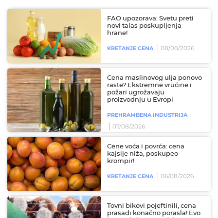
FAO upozorava: Svetu preti
novi talas poskupljenja
hrane!
08/08/2026
KRETANJE CENA
Cena maslinovog ulja ponovo
raste? Ekstremne vrućine i
požari ugrožavaju
proizvodnju u Evropi
PREHRAMBENA INDUSTRIJA
07/08/2026
Cene voća i povrća: cena
kajsije niža, poskupeo
krompir!
06/08/2026
KRETANJE CENA
Tovni bikovi pojeftinili, cena
prasadi konačno porasla! Evo