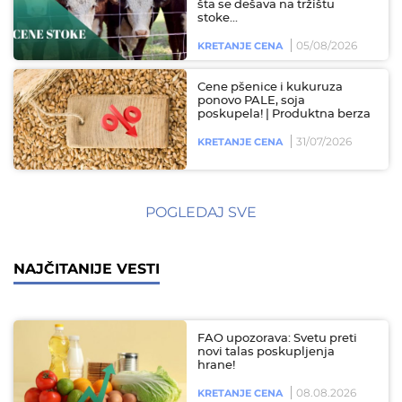
šta se dešava na tržištu
stoke...
05/08/2026
KRETANJE CENA
Cene pšenice i kukuruza
ponovo PALE, soja
poskupela! | Produktna berza
31/07/2026
KRETANJE CENA
POGLEDAJ SVE
NAJČITANIJE VESTI
FAO upozorava: Svetu preti
novi talas poskupljenja
hrane!
08.08.2026
KRETANJE CENA