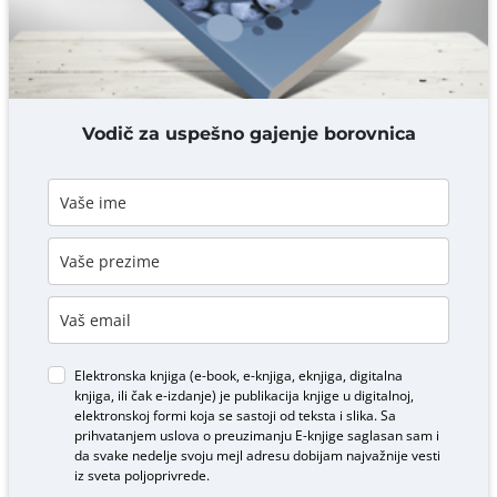
DODAJ KOMENTAR
Vodič za uspešno gajenje borovnica
Elektronska knjiga (e-book, e-knjiga, eknjiga, digitalna
knjiga, ili čak e-izdanje) je publikacija knjige u digitalnoj,
elektronskoj formi koja se sastoji od teksta i slika. Sa
prihvatanjem uslova o
preuzimanju E-knjige
saglasan sam i
da svake nedelje svoju mejl adresu dobijam najvažnije vesti
iz sveta poljoprivrede.