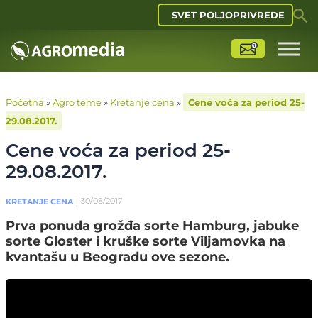
SVET POLJOPRIVREDE
Početna
»
Agro teme
»
Kretanje cena
»
Cene voća za period 25-
29.08.2017.
Cene voća za period 25-
29.08.2017.
30/08/2017
KRETANJE CENA
Prva ponuda grožđa sorte Hamburg, jabuke
sorte Gloster i kruške sorte Viljamovka na
kvantašu u Beogradu ove sezone.