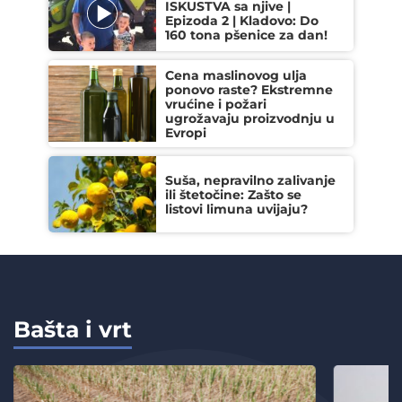
ISKUSTVA sa njive |
Epizoda 2 | Kladovo: Do
160 tona pšenice za dan!
Cena maslinovog ulja
ponovo raste? Ekstremne
vrućine i požari
ugrožavaju proizvodnju u
Evropi
Suša, nepravilno zalivanje
ili štetočine: Zašto se
listovi limuna uvijaju?
Bašta i vrt