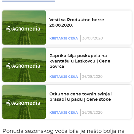
Vesti sa Produktne berze
28.08.2020.
30/08/2020
KRETANJE CENA
Paprika šilja poskupela na
kvantašu u Leskovcu | Cene
povrća
26/08/2020
KRETANJE CENA
Otkupne cene tovnih svinja i
prasadi u padu | Cene stoke
26/08/2020
KRETANJE CENA
Ponuda sezonskog voća bila je nešto bolja na