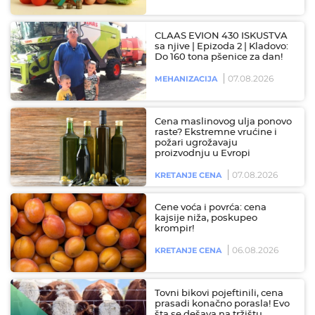
CLAAS EVION 430 ISKUSTVA
sa njive | Epizoda 2 | Kladovo:
Do 160 tona pšenice za dan!
07.08.2026
MEHANIZACIJA
Cena maslinovog ulja ponovo
raste? Ekstremne vrućine i
požari ugrožavaju
proizvodnju u Evropi
07.08.2026
KRETANJE CENA
Cene voća i povrća: cena
kajsije niža, poskupeo
krompir!
06.08.2026
KRETANJE CENA
Tovni bikovi pojeftinili, cena
prasadi konačno porasla! Evo
šta se dešava na tržištu