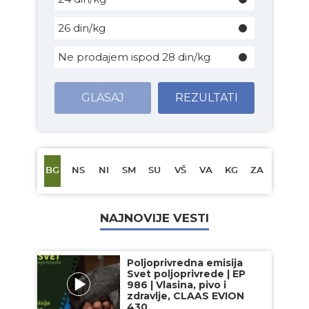
26 din/kg
Ne prodajem ispod 28 din/kg
GLASAJ
REZULTATI
BG
NS
NI
SM
SU
VŠ
VA
KG
ZA
NAJNOVIJE VESTI
Poljoprivredna emisija
Svet poljoprivrede | EP
986 | Vlasina, pivo i
zdravlje, CLAAS EVION
430