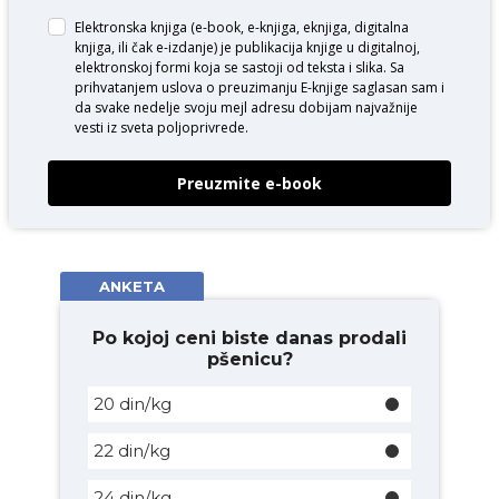
Elektronska knjiga (e-book, e-knjiga, eknjiga, digitalna
knjiga, ili čak e-izdanje) je publikacija knjige u digitalnoj,
elektronskoj formi koja se sastoji od teksta i slika. Sa
prihvatanjem uslova o
preuzimanju E-knjige
saglasan sam i
da svake nedelje svoju mejl adresu dobijam najvažnije
vesti iz sveta poljoprivrede.
Preuzmite e-book
ANKETA
Po kojoj ceni biste danas prodali
pšenicu?
20 din/kg
22 din/kg
24 din/kg