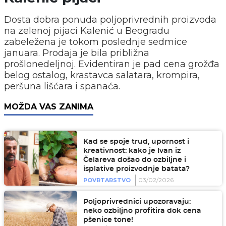
Dosta dobra ponuda poljoprivrednih proizvoda
na zelenoj pijaci Kalenić u Beogradu
zabeležena je tokom poslednje sedmice
januara. Prodaja je bila približna
prošlonedeljnoj. Evidentiran je pad cena grožđa
belog ostalog, krastavca salatara, krompira,
peršuna lišćara i spanaća.
MOŽDA VAS ZANIMA
Kad se spoje trud, upornost i
kreativnost: kako je Ivan iz
Čelareva došao do ozbiljne i
isplative proizvodnje batata?
03/02/2026
POVRTARSTVO
Poljoprivrednici upozoravaju:
neko ozbiljno profitira dok cena
pšenice tone!