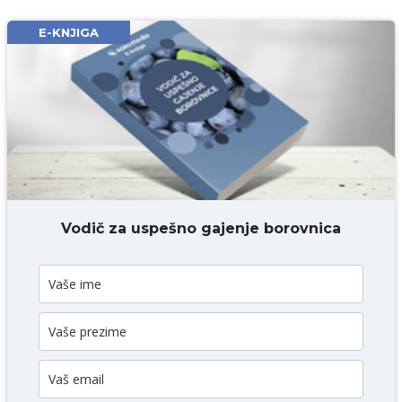
Email* obavezno
E-KNJIGA
Komentar* obavezno
DODAJ KOMENTAR
Vodič za uspešno gajenje borovnica