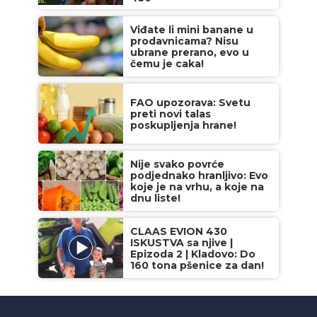
Viđate li mini banane u
prodavnicama? Nisu
ubrane prerano, evo u
čemu je caka!
FAO upozorava: Svetu
preti novi talas
poskupljenja hrane!
Nije svako povrće
podjednako hranljivo: Evo
koje je na vrhu, a koje na
dnu liste!
CLAAS EVION 430
ISKUSTVA sa njive |
Epizoda 2 | Kladovo: Do
160 tona pšenice za dan!