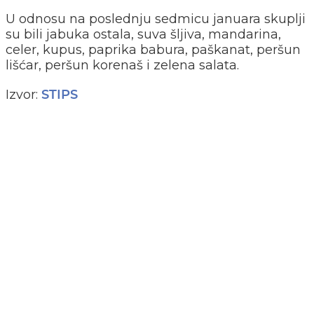
U odnosu na poslednju sedmicu januara skuplji
su bili jabuka ostala, suva šljiva, mandarina,
celer, kupus, paprika babura, paškanat, peršun
lišćar, peršun korenaš i zelena salata.
Izvor:
STIPS