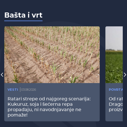
Bašta i vrt
VESTI
03.08.2026
POVRTAR
Ratari strepe od najgoreg scenarija:
Od rata
Kukuruz, soja i šećerna repa
Dragomi
propadaju, ni navodnjavanje ne
proizvo
pomaže!