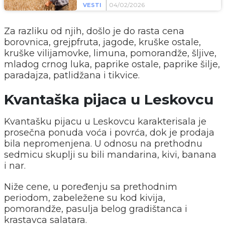
04/02/2026
VESTI
Za razliku od njih, došlo je do rasta cena
borovnica, grejpfruta, jagode, kruške ostale,
kruške vilijamovke, limuna, pomorandže, šljive,
mladog crnog luka, paprike ostale, paprike šilje,
paradajza, patlidžana i tikvice.
Kvantaška pijaca u Leskovcu
Kvantašku pijacu u Leskovcu karakterisala je
prosečna ponuda voća i povrća, dok je prodaja
bila nepromenjena. U odnosu na prethodnu
sedmicu skuplji su bili mandarina, kivi, banana
i nar.
Niže cene, u poređenju sa prethodnim
periodom, zabeležene su kod kivija,
pomorandže, pasulja belog gradištanca i
krastavca salatara.