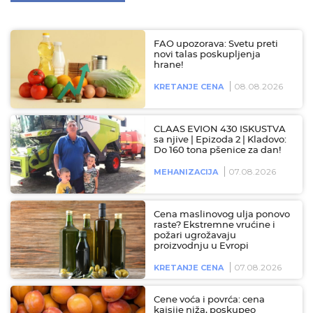
FAO upozorava: Svetu preti
novi talas poskupljenja
hrane!
08.08.2026
KRETANJE CENA
CLAAS EVION 430 ISKUSTVA
sa njive | Epizoda 2 | Kladovo:
Do 160 tona pšenice za dan!
07.08.2026
MEHANIZACIJA
Cena maslinovog ulja ponovo
raste? Ekstremne vrućine i
požari ugrožavaju
proizvodnju u Evropi
07.08.2026
KRETANJE CENA
Cene voća i povrća: cena
kajsije niža, poskupeo