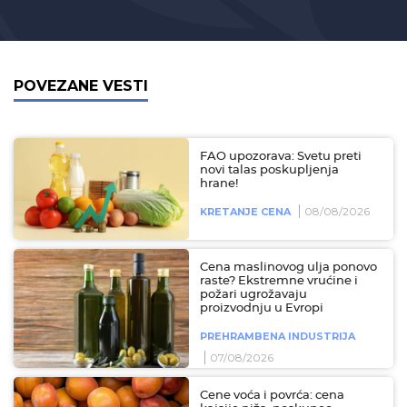
POVEZANE VESTI
FAO upozorava: Svetu preti
novi talas poskupljenja
hrane!
08/08/2026
KRETANJE CENA
Cena maslinovog ulja ponovo
raste? Ekstremne vrućine i
požari ugrožavaju
proizvodnju u Evropi
PREHRAMBENA INDUSTRIJA
07/08/2026
Cene voća i povrća: cena