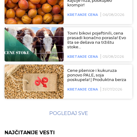
kajsije niža, poskupeo
krompir!
06/08/2026
KRETANJE CENA
Tovni bikovi pojeftinili, cena
prasadi konačno porasla! Evo
šta se dešava na tržištu
stoke...
05/08/2026
KRETANJE CENA
Cene pšenice i kukuruza
ponovo PALE, soja
poskupela! | Produktna berza
31/07/2026
KRETANJE CENA
POGLEDAJ SVE
NAJČITANIJE VESTI