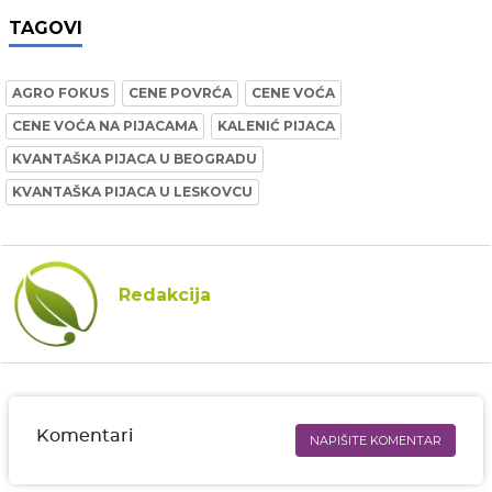
TAGOVI
AGRO FOKUS
CENE POVRĆA
CENE VOĆA
CENE VOĆA NA PIJACAMA
KALENIĆ PIJACA
KVANTAŠKA PIJACA U BEOGRADU
KVANTAŠKA PIJACA U LESKOVCU
Redakcija
Komentari
NAPIŠITE KOMENTAR
Ime i prezime* obavezno