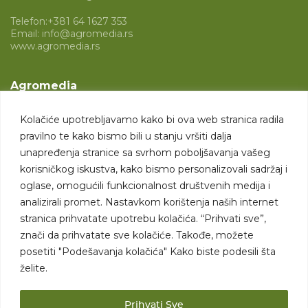
Telefon:
+381 64 1627 353
Email:
info@agromedia.rs
www.agromedia.rs
Agromedia
O nama
Kolačiće upotrebljavamo kako bi ova web stranica radila
Svet poljoprivrede
pravilno te kako bismo bili u stanju vršiti dalja
Marketing usluge
unapređenja stranice sa svrhom poboljšavanja vašeg
korisničkog iskustva, kako bismo personalizovali sadržaj i
Tražimo saradnike
oglase, omogućili funkcionalnost društvenih medija i
analizirali promet. Nastavkom korištenja naših internet
Kontakt
stranica prihvatate upotrebu kolačića. “Prihvati sve”,
znači da prihvatate sve kolačiće. Takođe, možete
Kontakt
posetiti "Podešavanja kolačića" Kako biste podesili šta
želite.
Prihvati Sve