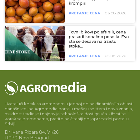
krompir!
06.08.2026
KRETANJE CENA
Tovni bikovi pojeftinili, cena
prasadi konačno porasla! Evo
šta se dešava na tržištu
stoke…
05.08.2026
KRETANJE CENA
Hvatajući korak sa vremenom u jednoj od najdinamičnijih oblasti
današnjice, na Agromedia portalu mešaju se stara i nova znanja,
mudrost tradicije i najnovija tehnološka dostignuća. Uhvatite
korak sa promenama, pratite najčitaniji poljoprivredni portal u
Srbiji!
Dr Ivana Ribara 84, VI/26
11070 Novi Beograd