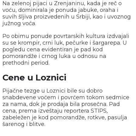
Na zelenoj pijaci u Zrenjaninu, kada je reč o
voću, dominirala je ponuda jabuke, oraha i
suvih šljiva proizvedenih u Srbiji, kao i uvoznog
južnog voća.
Po obimu ponude povrtarskih kultura izdvajali
su se krompir, crni luk, pečurke i šargarepa. U
pogledu cena evidentiran je pad kod
pomorandže i crnog luka u odnosu na
prethodni period.
Cene u Loznici
Pijačne tezge u Loznici bile su dobro
snabdevene voćem i povrćem tokom sedmice
za nama, dok je prodaja bila prosečna. Pad
cena, prema izveštaju reportera STIPS,
zabeležen je kod pomorandže, rotkve, pasulja
šarenog i blitve.