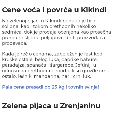
Cene voća i povrća u Kikindi
Na zelenoj pijaci u Kikindi ponuda je bila
solidna, kao i tokom prethodnih nekoliko
sedmica, dok je prodaja ocenjena kao prosečna
prema mišljenju poljoprivrednih proizvođača i
prodavaca.
Kada je reč o cenama, zabeležen je rast kod
kruške ostale, belog luka, paprike babure,
paradajza, spanaća i šargarepe. Jeftiniji u
odnosu na prethodni period bili su grožđe crno
ostalo, lešnik, mandarina, nar i crni luk.
Pala cena prasadi do 25 kg i tovnih svinja!
Zelena pijaca u Zrenjaninu