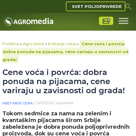
SVET POLJOPRIVREDE
Početna
»
Agro teme
»
Kretanje cena
»
Cene voća i povrća:
dobra ponuda na pijacama, cene variraju u zavisnosti od
grada!
Cene voća i povrća: dobra
ponuda na pijacama, cene
variraju u zavisnosti od grada!
05/02/2026
agromedia
KRETANJE CENA
Tokom sedmice za nama na zelenim i
kvantaškim pijacama širom Srbije
zabeležena je dobra ponuda poljoprivrednih
proizvoda, dok su cene voća i povrća