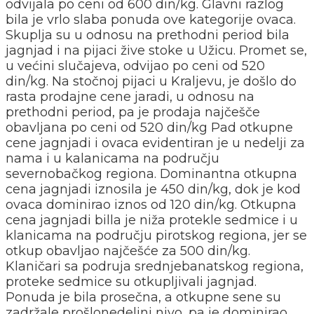
odvijala po ceni od 600 din/kg. Glavni razlog
bila je vrlo slaba ponuda ove kategorije ovaca.
Skuplja su u odnosu na prethodni period bila
jagnjad i na pijaci žive stoke u Užicu. Promet se,
u većini slučajeva, odvijao po ceni od 520
din/kg. Na stočnoj pijaci u Kraljevu, je došlo do
rasta prodajne cene jaradi, u odnosu na
prethodni period, pa je prodaja najčešče
obavljana po ceni od 520 din/kg Pad otkupne
cene jagnjadi i ovaca evidentiran je u nedelji za
nama i u kalanicama na području
severnobačkog regiona. Dominantna otkupna
cena jagnjadi iznosila je 450 din/kg, dok je kod
ovaca dominirao iznos od 120 din/kg. Otkupna
cena jagnjadi billa je niža protekle sedmice i u
klanicama na području pirotskog regiona, jer se
otkup obavljao najčešće za 500 din/kg.
Klaničari sa podruja srednjebanatskog regiona,
proteke sedmice su otkupljivali jagnjad.
Ponuda je bila prosečna, a otkupne sene su
zadržale prošlonedeljni nivo, pa je dominirao