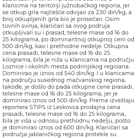
klanicma na teritoriji južnobačkog regiona, jer
se otkup grla najčešće odvijao za 230 din/kg, a
broj otkupljenih grla bio je prosečan. Osim
tovnih svinja, klaničari sa ovog podruja
otkupljivali su i prasad, telesne mase od 16 do
25 kilograma, po dominantnoj otkupnoj ceni od
500 din/kg, kao i prethodne nedelje. Otkupna
cena prasadi, telesne mase od 16 do 25
kilograma, bila je niža u klanicama na području
Loznice i okolnih mesta podrinjskog regioana.
Dominirao je iznos od 540 din/kg. I u klanicama
na području susednog mačvanskog regiona,
takođe, je došlo do pada otkupne cene prasadi,
telesne mase od 16 do 25 kilograma, jer je
dominirao iznos od 500 din/kg. Prema izveštaju
reportera STIPS iz Leskovca prodajna cena
prasadi, telesne mase od 16 do 25 kilograma,
bila je viša u odnosu prethodnu nedelju, pošto
je dominirao iznos od 600 din/kg. Klaničari sa
područja jablaničkog regiona protekle su