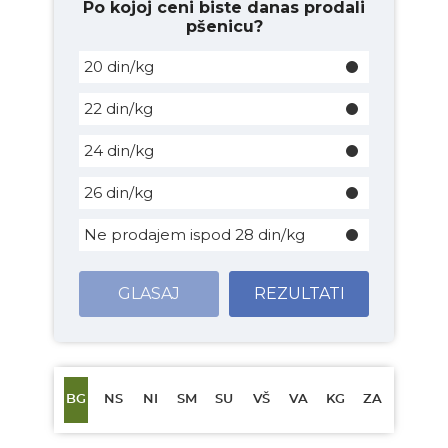
Po kojoj ceni biste danas prodali
pšenicu?
20 din/kg
22 din/kg
24 din/kg
26 din/kg
Ne prodajem ispod 28 din/kg
GLASAJ
REZULTATI
BG
NS
NI
SM
SU
VŠ
VA
KG
ZA