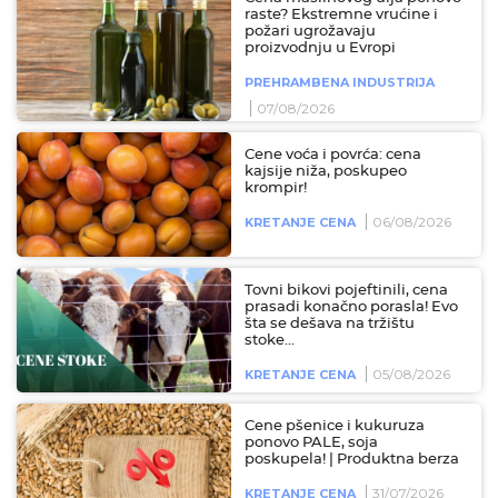
raste? Ekstremne vrućine i
požari ugrožavaju
proizvodnju u Evropi
PREHRAMBENA INDUSTRIJA
07/08/2026
Cene voća i povrća: cena
kajsije niža, poskupeo
krompir!
06/08/2026
KRETANJE CENA
Tovni bikovi pojeftinili, cena
prasadi konačno porasla! Evo
šta se dešava na tržištu
stoke...
05/08/2026
KRETANJE CENA
Cene pšenice i kukuruza
ponovo PALE, soja
poskupela! | Produktna berza
31/07/2026
KRETANJE CENA