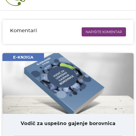
Komentari
NAPIŠITE KOMENTAR
Ime i prezime* obavezno
Email* obavezno
E-KNJIGA
Komentar* obavezno
DODAJ KOMENTAR
Vodič za uspešno gajenje borovnica