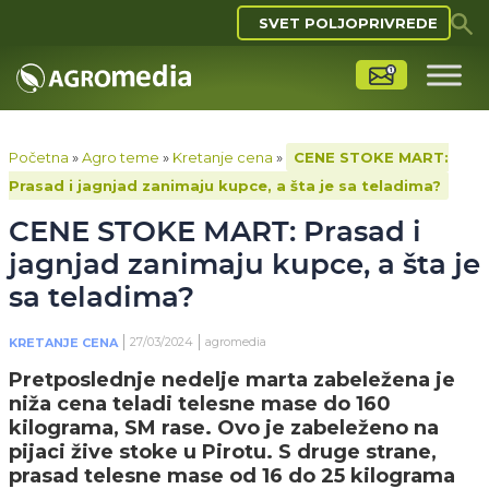
SVET POLJOPRIVREDE
Početna
»
Agro teme
»
Kretanje cena
»
CENE STOKE MART:
Prasad i jagnjad zanimaju kupce, a šta je sa teladima?
CENE STOKE MART: Prasad i
jagnjad zanimaju kupce, a šta je
sa teladima?
27/03/2024
agromedia
KRETANJE CENA
Pretposlednje nedelje marta zabeležena je
niža cena teladi telesne mase do 160
kilograma, SM rase. Ovo je zabeleženo na
pijaci žive stoke u Pirotu. S druge strane,
prasad telesne mase od 16 do 25 kilograma