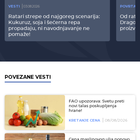
VESTI
03.08.2026
POVRTAR
Ratari strepe od najgoreg scenarija:
Od rata
Kukuruz, soja i šećerna repa
Dragomi
propadaju, ni navodnjavanje ne
proizvo
pomaže!
POVEZANE VESTI
FAO upozorava: Svetu preti
novi talas poskupljenja
hrane!
08/08/2026
KRETANJE CENA
Cena maslinovog ulja ponovo