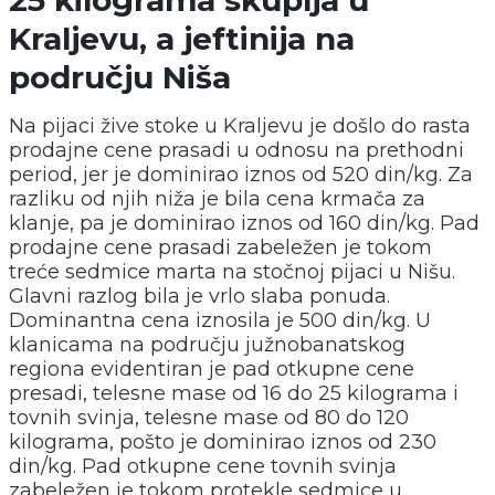
Kraljevu, a jeftinija na
području Niša
Na pijaci žive stoke u Kraljevu je došlo do rasta
prodajne cene prasadi u odnosu na prethodni
period, jer je dominirao iznos od 520 din/kg. Za
razliku od njih niža je bila cena krmača za
klanje, pa je dominirao iznos od 160 din/kg. Pad
prodajne cene prasadi zabeležen je tokom
treće sedmice marta na stočnoj pijaci u Nišu.
Glavni razlog bila je vrlo slaba ponuda.
Dominantna cena iznosila je 500 din/kg. U
klanicama na području južnobanatskog
regiona evidentiran je pad otkupne cene
presadi, telesne mase od 16 do 25 kilograma i
tovnih svinja, telesne mase od 80 do 120
kilograma, pošto je dominirao iznos od 230
din/kg. Pad otkupne cene tovnih svinja
zabeležen je tokom protekle sedmice u