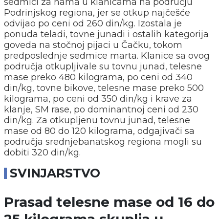
sedmici za nama u klanicama na području
Podrinjskog regiona, jer se otkup najčešće
odvijao po ceni od 260 din/kg. Izostala je
ponuda teladi, tovne junadi i ostalih kategorija
goveda na stočnoj pijaci u Čačku, tokom
predposlednje sedmice marta. Klanice sa ovog
područja otkupljivale su tovnu junad, telesne
mase preko 480 kilograma, po ceni od 340
din/kg, tovne bikove, telesne mase preko 500
kilograma, po ceni od 350 din/kg i krave za
klanje, SM rase, po dominantnoj ceni od 230
din/kg. Za otkupljenu tovnu junad, telesne
mase od 80 do 120 kilograma, odgajivači sa
područja srednjebanatskog regiona mogli su
dobiti 320 din/kg.
SVINJARSTVO
Prasad telesne mase od 16 do
25 kilograma skuplja u