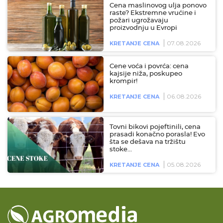
Cena maslinovog ulja ponovo
raste? Ekstremne vrućine i
požari ugrožavaju
proizvodnju u Evropi
07.08.2026
KRETANJE CENA
Cene voća i povrća: cena
kajsije niža, poskupeo
krompir!
06.08.2026
KRETANJE CENA
Tovni bikovi pojeftinili, cena
prasadi konačno porasla! Evo
šta se dešava na tržištu
stoke…
05.08.2026
KRETANJE CENA