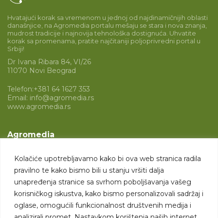
Hvatajući korak sa vremenom u jednoj od najdinamičnijih oblasti
današnjice, na Agromedia portalu mešaju se stara i nova znanja,
mudrost tradicije i najnovija tehnološka dostignuća. Uhvatite
korak sa promenama, pratite najčitaniji poljoprivredni portal u
Srbiji!
Dr Ivana Ribara 84, VI/26
11070 Novi Beograd
Telefon:
+381 64 1627 353
Email:
info@agromedia.rs
www.agromedia.rs
Agromedia
O nama
Kolačiće upotrebljavamo kako bi ova web stranica radila
Svet poljoprivrede
pravilno te kako bismo bili u stanju vršiti dalja
Marketing usluge
unapređenja stranice sa svrhom poboljšavanja vašeg
korisničkog iskustva, kako bismo personalizovali sadržaj i
Tražimo saradnike
oglase, omogućili funkcionalnost društvenih medija i
analizirali promet. Nastavkom korištenja naših internet