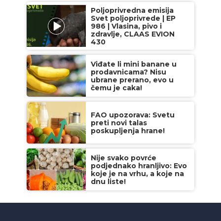
Poljoprivredna emisija
Svet poljoprivrede | EP
986 | Vlasina, pivo i
zdravlje, CLAAS EVION
430
Viđate li mini banane u
prodavnicama? Nisu
ubrane prerano, evo u
čemu je caka!
FAO upozorava: Svetu
preti novi talas
poskupljenja hrane!
Nije svako povrće
podjednako hranljivo: Evo
koje je na vrhu, a koje na
dnu liste!