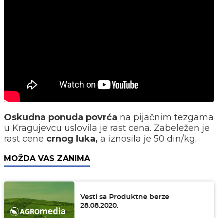
Oskudna ponuda povrća
na pijačnim tezgama
u Kragujevcu uslovila je rast cena. Zabeležen je
rast cene
crnog luka,
a iznosila je 50 din/kg.
MOŽDA VAS ZANIMA
Vesti sa Produktne berze
28.08.2020.