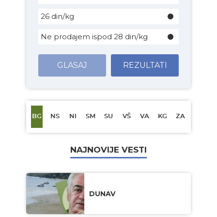
26 din/kg
Ne prodajem ispod 28 din/kg
GLASAJ
REZULTATI
BG
NS
NI
SM
SU
VŠ
VA
KG
ZA
NAJNOVIJE VESTI
DUNAV