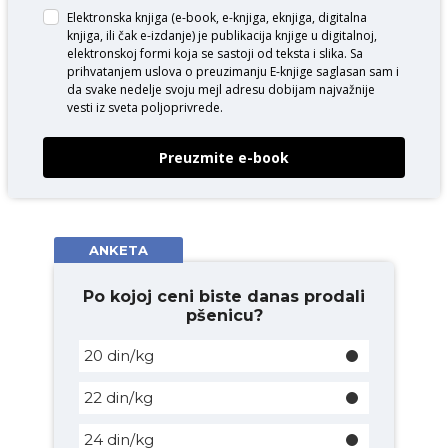
Elektronska knjiga (e-book, e-knjiga, eknjiga, digitalna
knjiga, ili čak e-izdanje) je publikacija knjige u digitalnoj,
elektronskoj formi koja se sastoji od teksta i slika. Sa
prihvatanjem uslova o
preuzimanju E-knjige
saglasan sam i
da svake nedelje svoju mejl adresu dobijam najvažnije
vesti iz sveta poljoprivrede.
Preuzmite e-book
ANKETA
Po kojoj ceni biste danas prodali
pšenicu?
20 din/kg
22 din/kg
24 din/kg