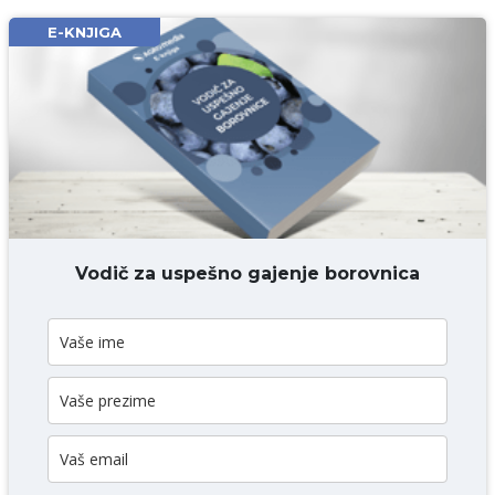
Email* obavezno
E-KNJIGA
Komentar* obavezno
DODAJ KOMENTAR
Vodič za uspešno gajenje borovnica