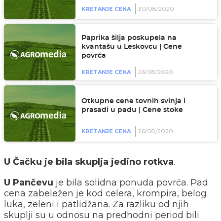
30/08/2020
KRETANJE CENA
Paprika šilja poskupela na
kvantašu u Leskovcu | Cene
povrća
26/08/2020
KRETANJE CENA
Otkupne cene tovnih svinja i
prasadi u padu | Cene stoke
26/08/2020
KRETANJE CENA
U Čačku je bila skuplja jedino rotkva
.
U Pančevu
je bila solidna ponuda povrća. Pad
cena zabeležen je kod celera, krompira, belog
luka, zeleni i patlidžana. Za razliku od njih
skuplji su u odnosu na predhodni period bili