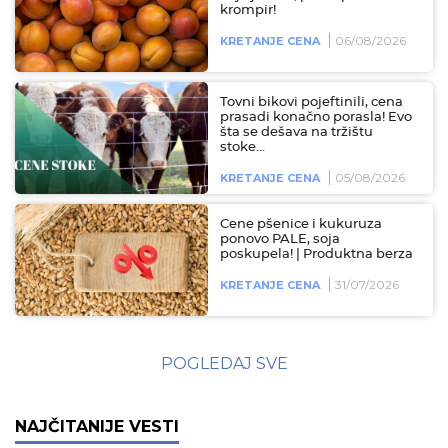
krompir!
06/08/2026
KRETANJE CENA
Tovni bikovi pojeftinili, cena
prasadi konačno porasla! Evo
šta se dešava na tržištu
stoke...
05/08/2026
KRETANJE CENA
Cene pšenice i kukuruza
ponovo PALE, soja
poskupela! | Produktna berza
31/07/2026
KRETANJE CENA
POGLEDAJ SVE
NAJČITANIJE VESTI