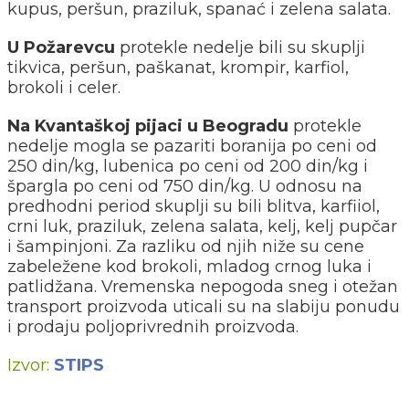
kupus, peršun, praziluk, spanać i zelena salata.
U Požarevcu
protekle nedelje bili su skuplji
tikvica, peršun, paškanat, krompir, karfiol,
brokoli i celer.
Na Kvantaškoj pijaci u Beogradu
protekle
nedelje mogla se pazariti boranija po ceni od
250 din/kg, lubenica po ceni od 200 din/kg i
špargla po ceni od 750 din/kg. U odnosu na
predhodni period skuplji su bili blitva, karfiiol,
crni luk, praziluk, zelena salata, kelj, kelj pupčar
i šampinjoni. Za razliku od njih niže su cene
zabeležene kod brokoli, mladog crnog luka i
patlidžana. Vremenska nepogoda sneg i otežan
transport proizvoda uticali su na slabiju ponudu
i prodaju poljoprivrednih proizvoda.
Izvor:
STIPS