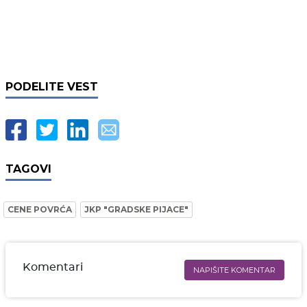
PODELITE VEST
TAGOVI
CENE POVRĆA
JKP "GRADSKE PIJACE"
Komentari
NAPIŠITE KOMENTAR
Ime i prezime* obavezno