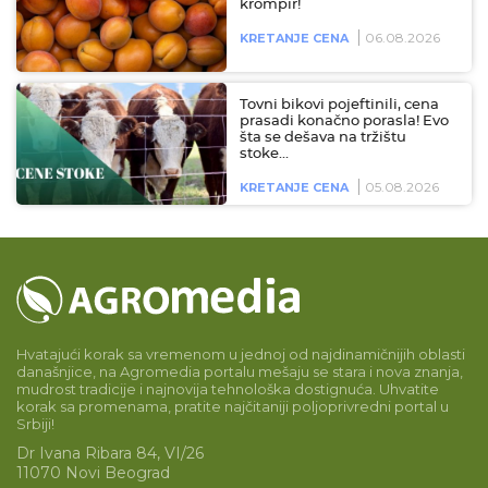
krompir!
06.08.2026
KRETANJE CENA
Tovni bikovi pojeftinili, cena
prasadi konačno porasla! Evo
šta se dešava na tržištu
stoke…
05.08.2026
KRETANJE CENA
Hvatajući korak sa vremenom u jednoj od najdinamičnijih oblasti
današnjice, na Agromedia portalu mešaju se stara i nova znanja,
mudrost tradicije i najnovija tehnološka dostignuća. Uhvatite
korak sa promenama, pratite najčitaniji poljoprivredni portal u
Srbiji!
Dr Ivana Ribara 84, VI/26
11070 Novi Beograd