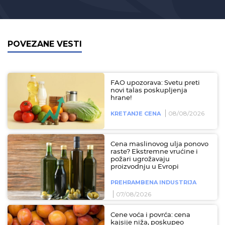
POVEZANE VESTI
FAO upozorava: Svetu preti
novi talas poskupljenja
hrane!
08/08/2026
KRETANJE CENA
Cena maslinovog ulja ponovo
raste? Ekstremne vrućine i
požari ugrožavaju
proizvodnju u Evropi
PREHRAMBENA INDUSTRIJA
07/08/2026
Cene voća i povrća: cena
kajsije niža, poskupeo