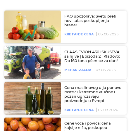
FAO upozorava: Svetu preti
novi talas poskupljenja
hrane!
08.08.2026
KRETANJE CENA
CLAAS EVION 430 ISKUSTVA
sa njive | Epizoda 2 | Kladovo:
Do 160 tona pšenice za dan!
07.08.2026
MEHANIZACIJA
Cena maslinovog ulja ponovo
raste? Ekstremne vrućine i
požari ugrožavaju
proizvodnju u Evropi
07.08.2026
KRETANJE CENA
Cene voća i povrća: cena
kajsije niža, poskupeo