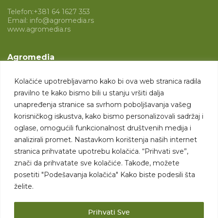
Telefon:
+381 64 1627 353
Email:
info@agromedia.rs
www.agromedia.rs
Agromedia
O nama
Kolačiće upotrebljavamo kako bi ova web stranica radila
Svet poljoprivrede
pravilno te kako bismo bili u stanju vršiti dalja
Marketing usluge
unapređenja stranice sa svrhom poboljšavanja vašeg
korisničkog iskustva, kako bismo personalizovali sadržaj i
Tražimo saradnike
oglase, omogućili funkcionalnost društvenih medija i
analizirali promet. Nastavkom korištenja naših internet
Kontakt
stranica prihvatate upotrebu kolačića. “Prihvati sve”,
znači da prihvatate sve kolačiće. Takođe, možete
Kontakt
posetiti "Podešavanja kolačića" Kako biste podesili šta
želite.
Prihvati Sve