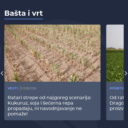
Bašta i vrt
VESTI
03.08.2026
POVRTAR
Ratari strepe od najgoreg scenarija:
Od rata
Kukuruz, soja i šećerna repa
Dragomi
propadaju, ni navodnjavanje ne
proizvo
pomaže!