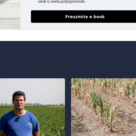
vesti iz sveta poljoprivrede.
Preuzmite e-book