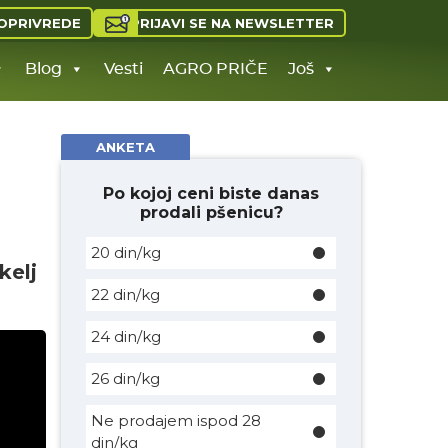
PRIJAVI SE NA NEWSLETTER
OPRIVREDE
Blog
Vesti
AGRO PRIČE
Još
ANKETA
Po kojoj ceni biste danas
prodali pšenicu?
20 din/kg
kelj
22 din/kg
24 din/kg
26 din/kg
Ne prodajem ispod 28
din/kg