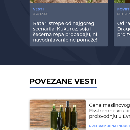
VESTI
POVRT
03.08.2026
01.08.20
radi
Ratari strepe od najgoreg
Od ra
z Biofor
scenarija: Kukuruz, soja i
Drag
ltata!
šećerna repa propadaju, ni
proiz
navodnjavanje ne pomaže!
POVEZANE VESTI
Cena maslinovog 
Ekstremne vrućin
proizvodnju u Ev
PREHRAMBENA INDUST