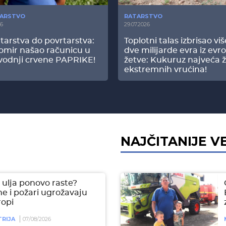
ARSTVO
RATARSTVO
26
29.07.2026
tarstva do povrtarstva:
Toplotni talas izbrisao vi
omir našao računicu u
dve milijarde evra iz evr
vodnji crvene PAPRIKE!
žetve: Kukuruz najveća ž
ekstremnih vrućina!
NAJČITANIJE V
ulja ponovo raste?
e i požari ugrožavaju
ropi
RIJA
07/08/2026