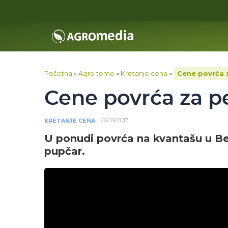
Početna
»
Agro teme
»
Kretanje cena
»
Cene povrća 
Cene povrća za pe
26/09/2017
KRETANJE CENA
U ponudi povrća na kvantašu u Be
pupčar.