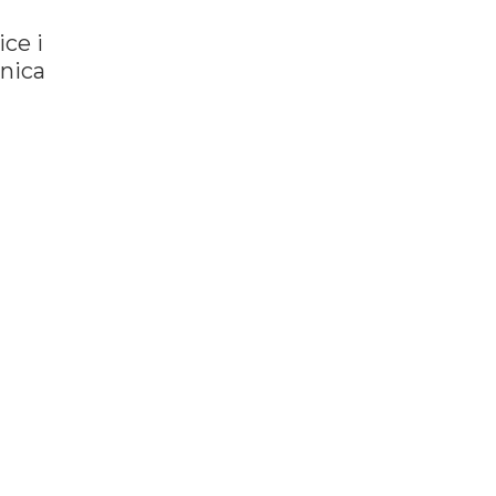
ice i
enica