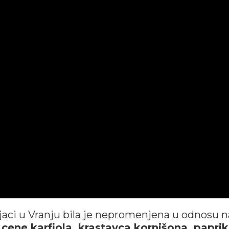
ijaci u Vranju bila je nepromenjena u odnosu n
cene karfiola, krastavca kornišona, papri