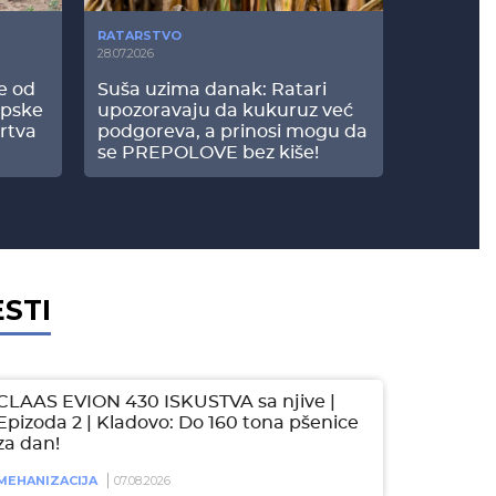
RATARSTVO
POVRTARS
28.07.2026
25.07.2026
še od
Suša uzima danak: Ratari
Komšije 
opske
upozoravaju da kukuruz već
paprici: 
rtva
podgoreva, a prinosi mogu da
došao do
se PREPOLOVE bez kiše!
ESTI
CLAAS EVION 430 ISKUSTVA sa njive |
Epizoda 2 | Kladovo: Do 160 tona pšenice
za dan!
MEHANIZACIJA
07.08.2026