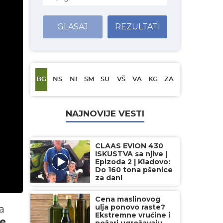
GLASAJ
REZULTATI
BG
NS
NI
SM
SU
VŠ
VA
KG
ZA
NAJNOVIJE VESTI
CLAAS EVION 430
ISKUSTVA sa njive |
Epizoda 2 | Kladovo:
Do 160 tona pšenice
za dan!
Cena maslinovog
ulja ponovo raste?
a
Ekstremne vrućine i
ke