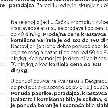
re i paradajza
. Za razliku od njih, skuplje su b
Na zelenoj pijaci u Čačku krompir, tikvice
krastavac salatar su se prodavali po ceni 
do 40 din/kg.
Prodajna cena krastavca
kornišona varirala je od 120 do 140 di
Nastavljen je trend dobre ponude paprik
koja se mogla pazariti po ceni od 60 do 8
din/kg. Kod paradajza je dominirao iznos
50 din/kg, a kod
karfiola cena od 100
din/kg
.
U ponudi povrća na kvantašu u Beogradu
po prvi put ove sezone pojavio kelj pupča
Ponuda paprike, paradajza, krastavca
(salatara i kornišona) bila je solidna, 
je ponuda boranije i spanaća bila slab