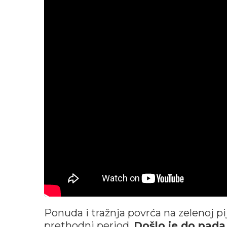
Ponuda i tražnja povrća na zelenoj p
prethodni period.
Došlo je do pada 