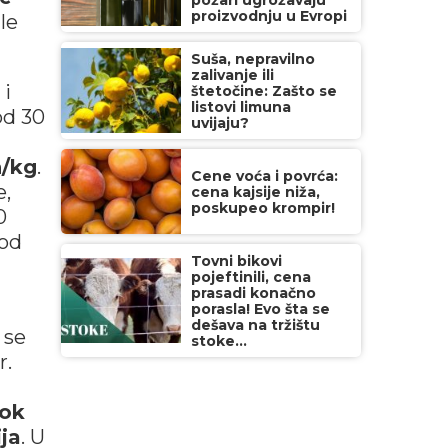
požari ugrožavaju
proizvodnju u Evropi
ile
Suša, nepravilno
zalivanje ili
 i
štetočine: Zašto se
listovi limuna
od 30
uvijaju?
n/kg
.
Cene voća i povrća:
e,
cena kajsije niža,
poskupeo krompir!
0
 od
Tovni bikovi
pojeftinili, cena
prasadi konačno
porasla! Evo šta se
dešava na tržištu
 se
stoke...
r.
dok
ija
. U