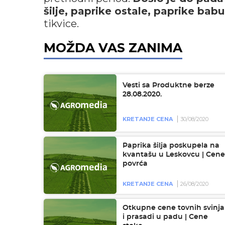
šilje, paprike ostale, paprike babu
tikvice.
MOŽDA VAS ZANIMA
Vesti sa Produktne berze
28.08.2020.
KRETANJE CENA
30/08/2020
Paprika šilja poskupela na
kvantašu u Leskovcu | Cene
povrća
KRETANJE CENA
26/08/2020
Otkupne cene tovnih svinja
i prasadi u padu | Cene