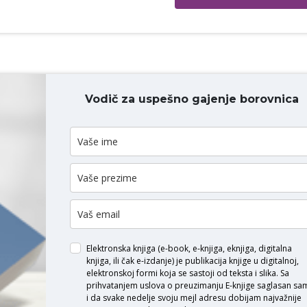
Vodič za uspešno gajenje borovnica
ODAJ KOMENTAR
Elektronska knjiga (e-book, e-knjiga, eknjiga, digitalna
knjiga, ili čak e-izdanje) je publikacija knjige u digitalnoj,
elektronskoj formi koja se sastoji od teksta i slika. Sa
prihvatanjem uslova o
preuzimanju E-knjige
saglasan sa
i da svake nedelje svoju mejl adresu dobijam najvažnije