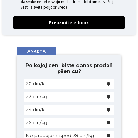
da svake nedelje svoju mejl adresu dobijam najvažnije
vesti iz sveta poljoprivrede.
Preuzmite e-book
ANKETA
Po kojoj ceni biste danas prodali
pšenicu?
20 din/kg
22 din/kg
24 din/kg
26 din/kg
Ne prodajem ispod 28 din/kg