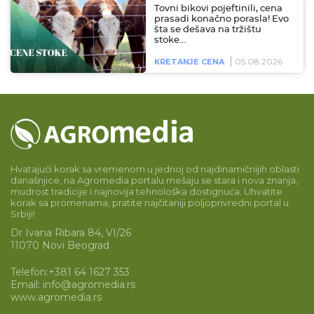
Tovni bikovi pojeftinili, cena
prasadi konačno porasla! Evo
šta se dešava na tržištu
stoke…
05.08.2026
KRETANJE CENA
Hvatajući korak sa vremenom u jednoj od najdinamičnijih oblasti
današnjice, na Agromedia portalu mešaju se stara i nova znanja,
mudrost tradicije i najnovija tehnološka dostignuća. Uhvatite
korak sa promenama, pratite najčitaniji poljoprivredni portal u
Srbiji!
Dr Ivana Ribara 84, VI/26
11070 Novi Beograd
Telefon:
+381 64 1627 353
Email:
info@agromedia.rs
www.agromedia.rs