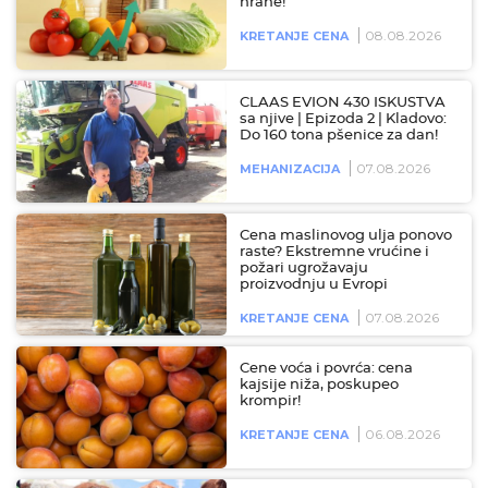
hrane!
08.08.2026
KRETANJE CENA
CLAAS EVION 430 ISKUSTVA
sa njive | Epizoda 2 | Kladovo:
Do 160 tona pšenice za dan!
07.08.2026
MEHANIZACIJA
Cena maslinovog ulja ponovo
raste? Ekstremne vrućine i
požari ugrožavaju
proizvodnju u Evropi
07.08.2026
KRETANJE CENA
Cene voća i povrća: cena
kajsije niža, poskupeo
krompir!
06.08.2026
KRETANJE CENA