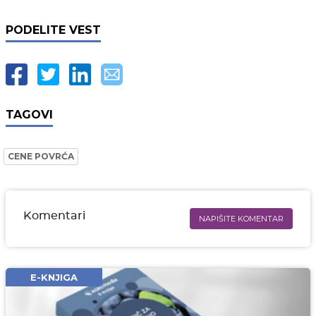
PODELITE VEST
TAGOVI
CENE POVRĆA
Komentari
NAPIŠITE KOMENTAR
Ime i prezime* obavezno
Email* obavezno
E-KNJIGA
Komentar* obavezno