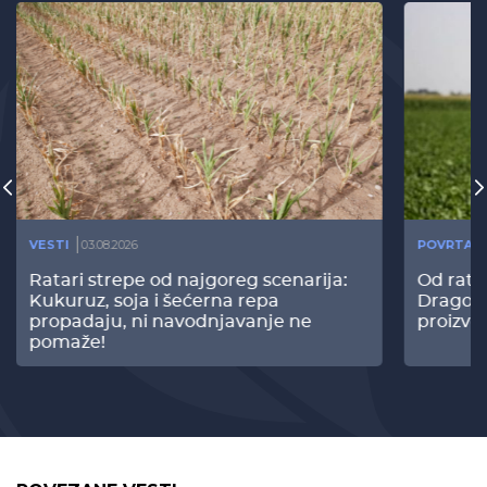
VESTI
03.08.2026
POVRTAR
Ratari strepe od najgoreg scenarija:
Od rata
Kukuruz, soja i šećerna repa
Dragomi
propadaju, ni navodnjavanje ne
proizvo
pomaže!