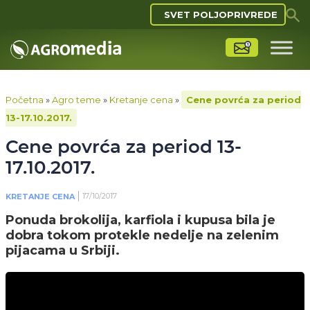
SVET POLJOPRIVREDE
Početna
»
Agro teme
»
Kretanje cena
»
Cene povrća za period
13-17.10.2017.
Cene povrća za period 13-
17.10.2017.
17/10/2017
KRETANJE CENA
Ponuda brokolija, karfiola i kupusa bila je
dobra tokom protekle nedelje na zelenim
pijacama u Srbiji.