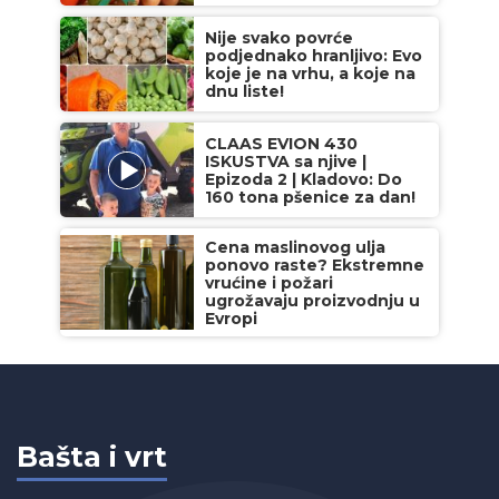
Nije svako povrće
podjednako hranljivo: Evo
koje je na vrhu, a koje na
dnu liste!
CLAAS EVION 430
ISKUSTVA sa njive |
Epizoda 2 | Kladovo: Do
160 tona pšenice za dan!
Cena maslinovog ulja
ponovo raste? Ekstremne
vrućine i požari
ugrožavaju proizvodnju u
Evropi
Bašta i vrt