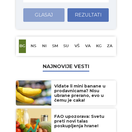
GLASAJ
REZULTATI
BG
NS
NI
SM
SU
VŠ
VA
KG
ZA
NAJNOVIJE VESTI
Viđate li mini banane u
prodavnicama? Nisu
ubrane prerano, evo u
čemu je caka!
FAO upozorava: Svetu
preti novi talas
poskupljenja hrane!