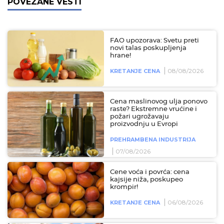
POVEZANE VESTI
FAO upozorava: Svetu preti
novi talas poskupljenja
hrane!
08/08/2026
KRETANJE CENA
Cena maslinovog ulja ponovo
raste? Ekstremne vrućine i
požari ugrožavaju
proizvodnju u Evropi
PREHRAMBENA INDUSTRIJA
07/08/2026
Cene voća i povrća: cena
kajsije niža, poskupeo
krompir!
06/08/2026
KRETANJE CENA