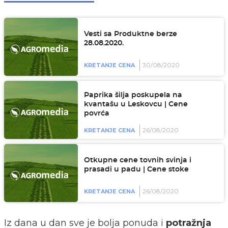
Vesti sa Produktne berze
28.08.2020.
30/08/2020
KRETANJE CENA
Paprika šilja poskupela na
kvantašu u Leskovcu | Cene
povrća
26/08/2020
KRETANJE CENA
Otkupne cene tovnih svinja i
prasadi u padu | Cene stoke
26/08/2020
KRETANJE CENA
Iz dana u dan sve je bolja ponuda i
potražnja