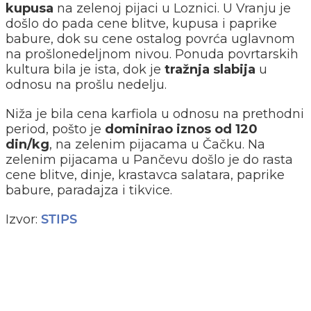
kupusa
na zelenoj pijaci u Loznici. U Vranju je
došlo do pada cene blitve, kupusa i paprike
babure, dok su cene ostalog povrća uglavnom
na prošlonedeljnom nivou. Ponuda povrtarskih
kultura bila je ista, dok je
tražnja slabija
u
odnosu na prošlu nedelju.
Niža je bila cena karfiola u odnosu na prethodni
period, pošto je
dominirao iznos od 120
din/kg
, na zelenim pijacama u Čačku. Na
zelenim pijacama u Pančevu došlo je do rasta
cene blitve, dinje, krastavca salatara, paprike
babure, paradajza i tikvice.
Izvor:
STIPS