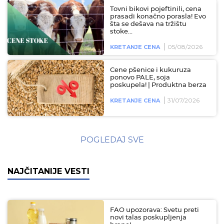
Tovni bikovi pojeftinili, cena
prasadi konačno porasla! Evo
šta se dešava na tržištu
stoke...
05/08/2026
KRETANJE CENA
Cene pšenice i kukuruza
ponovo PALE, soja
poskupela! | Produktna berza
31/07/2026
KRETANJE CENA
POGLEDAJ SVE
NAJČITANIJE VESTI
FAO upozorava: Svetu preti
novi talas poskupljenja