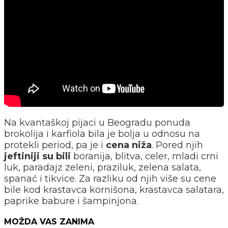
Na kvantaškoj pijaci u Beogradu ponuda
brokolija i karfiola bila je bolja u odnosu na
protekli period, pa je i
cena niža
. Pored njih
jeftiniji su bili
boranija, blitva, celer, mladi crni
luk, paradajz zeleni, praziluk, zelena salata,
spanać i tikvice. Za razliku od njih više su cene
bile kod krastavca kornišona, krastavca salatara,
paprike babure i šampinjona.
MOŽDA VAS ZANIMA