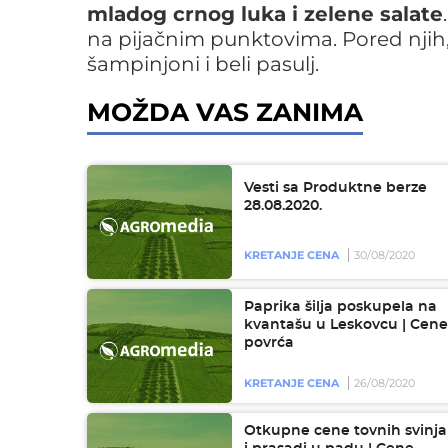
mladog crnog luka i zelene salate
na pijačnim punktovima. Pored njih, skup
šampinjoni i beli pasulj.
MOŽDA VAS ZANIMA
Vesti sa Produktne berze
28.08.2020.
KRETANJE CENA
30/08/2020
Paprika šilja poskupela na
kvantašu u Leskovcu | Cene
povrća
KRETANJE CENA
26/08/2020
Otkupne cene tovnih svinja