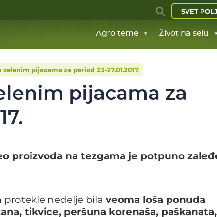
SVET POL
Agro teme
Život na selu
 zelenim pijacama za period 23-27.01.2017.
elenim pijacama za
17.
 deo proizvoda na tezgama je potpuno zaleđ
protekle nedelje bila
veoma loša ponuda
džana, tikvice, peršuna korenaša, paškanata,