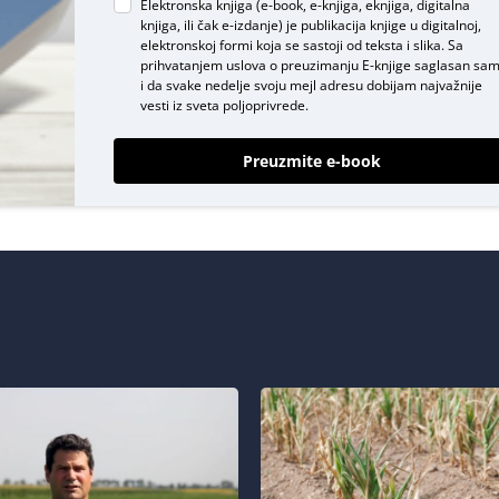
Elektronska knjiga (e-book, e-knjiga, eknjiga, digitalna
knjiga, ili čak e-izdanje) je publikacija knjige u digitalnoj,
elektronskoj formi koja se sastoji od teksta i slika. Sa
prihvatanjem uslova o
preuzimanju E-knjige
saglasan sa
i da svake nedelje svoju mejl adresu dobijam najvažnije
vesti iz sveta poljoprivrede.
Preuzmite e-book