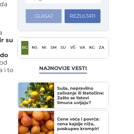
oda
GLASAJ
REZULTATI
a
r su
BG
NS
NI
SM
SU
VŠ
VA
KG
ZA
 do
 od
NAJNOVIJE VESTI
 i to
Suša, nepravilno
zalivanje ili štetočine:
Zašto se listovi
limuna uvijaju?
Cene voća i povrća:
cena kajsije niža,
poskupeo krompir!