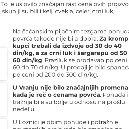
. To je uslovilo značajan rast cena ovih proizv
lji su bili i kelj, cvekla, celer, crni luk,
Na čačanskim pijačnim tezgama ponud
povrća takođe nije bila dobra.
Za krompi
kupci trebali da izdvoje od 30 do 40
din/kg, a za crni luk i šargarepu od 50
60 din/kg
. Praziluk se prodavao po ceni
60 do 70 din/kg. U prodaji je bilo spanaća
po ceni od 200 do 300 din/kg.
U Vranju nije bilo značajnijih promena
kada je reč o cenama povrća
. Ponuda i
tražnja bile su bolje u odnosu na prošlu
nedelju.
U Loznici je obim ponude i potražnje