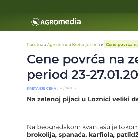
Početna
»
Agro teme
»
Kretanje cena
»
Cene povrća na
Cene povrća na z
period 23-27.01.20
28/01/2017
KRETANJE CENA
Na zelenoj pijaci u Loznici veliki
Na beogradskom kvantašu je tokom 
brokolija, spanaća, karfiola, patli