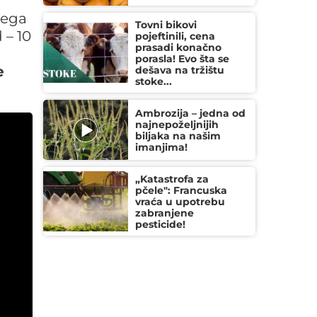
vega
Tovni bikovi
 – 10
pojeftinili, cena
prasadi konačno
porasla! Evo šta se
e
dešava na tržištu
stoke...
Ambrozija – jedna od
najnepoželjnijih
biljaka na našim
imanjima!
„Katastrofa za
pčele": Francuska
vraća u upotrebu
zabranjene
pesticide!