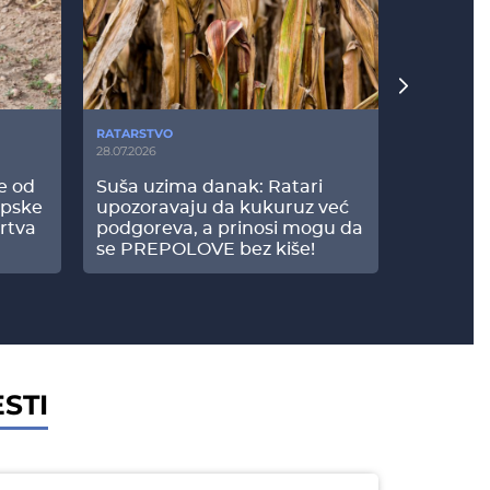
RATARSTVO
POVRTARS
28.07.2026
25.07.2026
še od
Suša uzima danak: Ratari
Komšije 
opske
upozoravaju da kukuruz već
paprici: 
rtva
podgoreva, a prinosi mogu da
došao do
se PREPOLOVE bez kiše!
STI