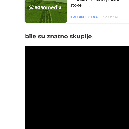
i prasadi u padu | Cene
stoke
KRETANJE CENA
26/08/2020
bile su znatno skuplje
.