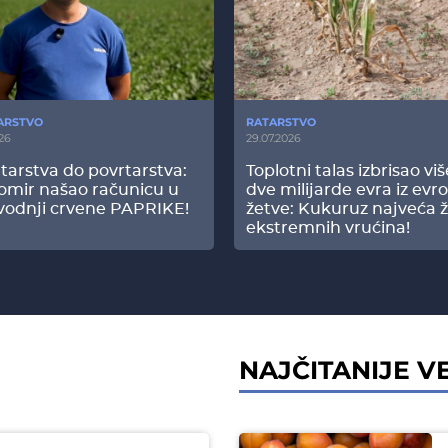
ARSTVO
RATARSTVO
26
29.07.2026
tarstva do povrtarstva:
Toplotni talas izbrisao vi
omir našao računicu u
dve milijarde evra iz evr
vodnji crvene PAPRIKE!
žetve: Kukuruz najveća ž
ekstremnih vrućina!
NAJČITANIJE VE