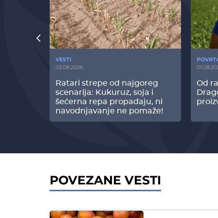
VESTI
POVRT
03.08.2026
01.08.20
radi
Ratari strepe od najgoreg
Od ra
z Biofor
scenarija: Kukuruz, soja i
Drag
ltata!
šećerna repa propadaju, ni
proiz
navodnjavanje ne pomaže!
POVEZANE VESTI