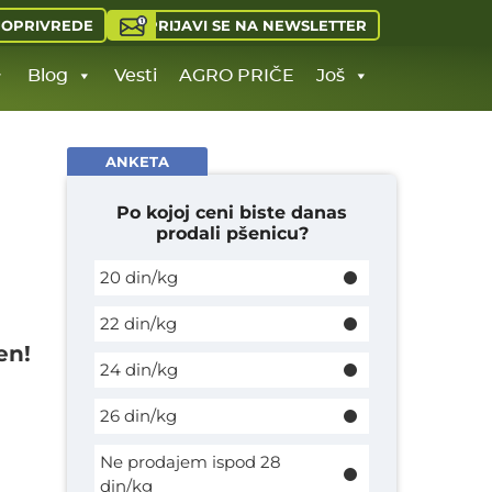
PRIJAVI SE NA NEWSLETTER
JOPRIVREDE
Blog
Vesti
AGRO PRIČE
Još
ANKETA
Po kojoj ceni biste danas
prodali pšenicu?
20 din/kg
22 din/kg
en!
24 din/kg
26 din/kg
Ne prodajem ispod 28
din/kg