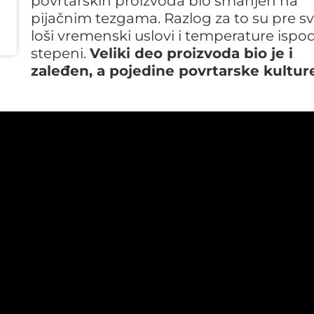
povrtarskih proizvoda bio smanjen na
pijačnim tezgama. Razlog za to su pre s
loši vremenski uslovi i temperature ispod
stepeni.
Veliki deo proizvoda bio je i
zaleđen, a pojedine povrtarske kultur