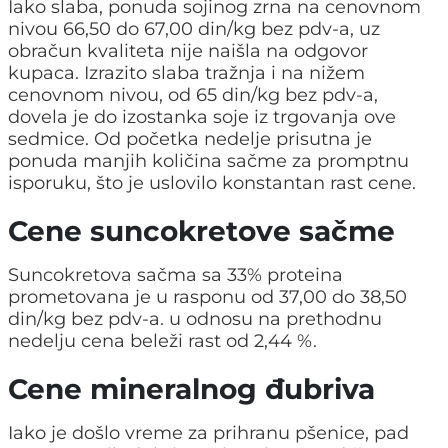
Iako slaba, ponuda sojinog zrna na cenovnom
nivou 66,50 do 67,00 din/kg bez pdv-a, uz
obračun kvaliteta nije naišla na odgovor
kupaca. Izrazito slaba tražnja i na nižem
cenovnom nivou, od 65 din/kg bez pdv-a,
dovela je do izostanka soje iz trgovanja ove
sedmice. Od početka nedelje prisutna je
ponuda manjih količina sačme za promptnu
isporuku, što je uslovilo konstantan rast cene.
Cene suncokretove sačme
Suncokretova sačma sa 33% proteina
prometovana je u rasponu od 37,00 do 38,50
din/kg bez pdv-a. u odnosu na prethodnu
nedelju cena beleži rast od 2,44 %.
Cene mineralnog đubriva
Iako je došlo vreme za prihranu pšenice, pad