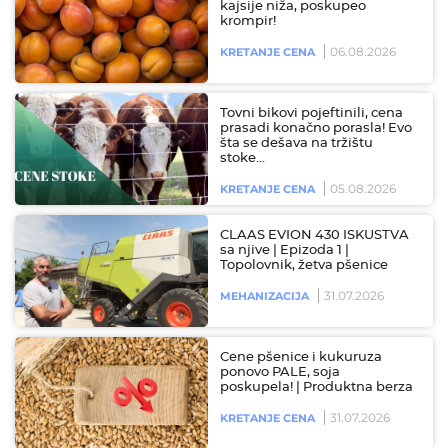
kajsije niža, poskupeo
krompir!
06.08.2026
KRETANJE CENA
Tovni bikovi pojeftinili, cena
prasadi konačno porasla! Evo
šta se dešava na tržištu
stoke…
05.08.2026
KRETANJE CENA
CLAAS EVION 430 ISKUSTVA
sa njive | Epizoda 1 |
Topolovnik, žetva pšenice
31.07.2026
MEHANIZACIJA
Cene pšenice i kukuruza
ponovo PALE, soja
poskupela! | Produktna berza
31.07.2026
KRETANJE CENA