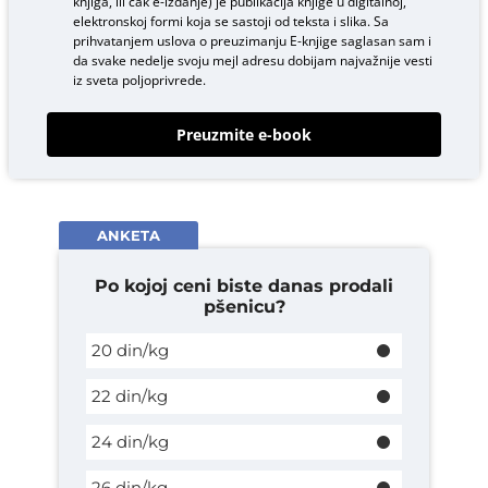
knjiga, ili čak e-izdanje) je publikacija knjige u digitalnoj,
elektronskoj formi koja se sastoji od teksta i slika. Sa
prihvatanjem uslova o
preuzimanju E-knjige
saglasan sam i
da svake nedelje svoju mejl adresu dobijam najvažnije vesti
iz sveta poljoprivrede.
Preuzmite e-book
ANKETA
Po kojoj ceni biste danas prodali
pšenicu?
20 din/kg
22 din/kg
24 din/kg
26 din/kg