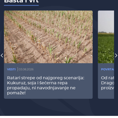
Bašta i vrt
VESTI
03.08.2026
POVRTARS
Ratari strepe od najgoreg scenarija:
Od rata
Kukuruz, soja i šećerna repa
Dragomi
propadaju, ni navodnjavanje ne
proizvo
pomaže!