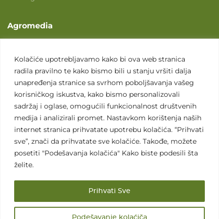
Agromedia
O nama
Svet poljoprivrede
Kolačiće upotrebljavamo kako bi ova web stranica
radila pravilno te kako bismo bili u stanju vršiti dalja
Marketing usluge
unapređenja stranice sa svrhom poboljšavanja vašeg
Tražimo saradnike
korisničkog iskustva, kako bismo personalizovali
sadržaj i oglase, omogućili funkcionalnost društvenih
Kontakt
medija i analizirali promet. Nastavkom korištenja naših
internet stranica prihvatate upotrebu kolačića. “Prihvati
Kontakt
sve”, znači da prihvatate sve kolačiće. Takođe, možete
posetiti "Podešavanja kolačića" Kako biste podesili šta
želite.
Prihvati Sve
Sva prava zadržana. 2007 - 2026. © Agromedia d.o.o.
Podešavanje kolaćiča
Uslovi korišćenja
Politika privatnosti