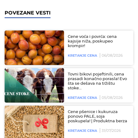
POVEZANE VESTI
Cene voća i povrća: cena
kajsije niža, poskupeo
krompir!
06/08/2026
KRETANJE CENA
Tovni bikovi pojeftinili, cena
prasadi konačno porasla! Evo
šta se dešava na tržištu
stoke...
05/08/2026
KRETANJE CENA
Cene pšenice i kukuruza
ponovo PALE, soja
poskupela! | Produktna berza
31/07/2026
KRETANJE CENA