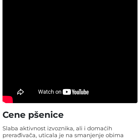
Nakon slabe aktivnosti učesnika u prvim
radnim danima, od sredine nedelje dolazi do
veće dinamike na robno – berzanskom tržištu.
Dalji pad cena žitarica i odsustvo sojinog zrna
u trgovanju, obeležili su ovu nedelju. Ukupno
je prometovano 2.423 tona robe, čija
finansijska vrednost iznosi 88.158.440 dinara,
što je u odnosu na prethodnu nedelju rast od
117,52%.
Cene pšenice
Slaba aktivnost izvoznika, ali i domaćih
prerađivača, uticala je na smanjenje obima