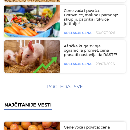
Cene voća i povrća:
Borovnice, maline i paradajz
skuplji, paprika i tikvice
jeftinije!
30/07/2026
KRETANJE CENA
Afrička kuga svinja
ograničila promet, cena
prasadi nastavlja da RASTE!
29/07/2026
KRETANJE CENA
POGLEDAJ SVE
NAJČITANIJE VESTI
Cene voća i povrća: cena