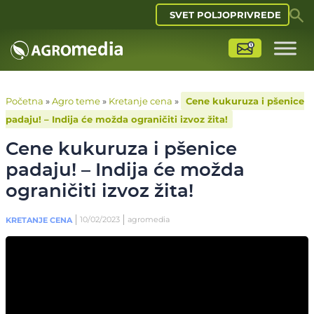
SVET POLJOPRIVREDE
Početna
»
Agro teme
»
Kretanje cena
»
Cene kukuruza i pšenice
padaju! – Indija će možda ograničiti izvoz žita!
Cene kukuruza i pšenice
padaju! – Indija će možda
ograničiti izvoz žita!
10/02/2023
agromedia
KRETANJE CENA