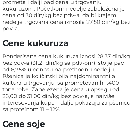
prometa i dalji pad cena u trgovanju
kukuruzom. Početkom nedelje zabeležena je
cena od 30 din/kg bez pdv-a, da bi krajem
nedelje trgovana cena iznosila 27,50 din/kg bez
pdv-a.
Cene kukuruza
Ponderisana cena kukuruza iznosi 28,37 din/kg
bez pdv-a (31,21 din/kg sa pdv-om), što je pad
od 6,75% u odnosu na prethodnu nedelju.
Pšenica je količinski bila najdominantnija
kultura u trgovanju, sa prometovanih 1.400
tona robe. Zabeležena je cena u opsegu od
28,00 do 31,00 din/kg bez pdv-a, a najviše
interesovanja kupci i dalje pokazuju za pšenicu
sa proteinom 11 – 12%.
Cene soje