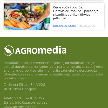
Cene voća i povrća:
Borovnice, maline i paradajz
skuplji, paprika i tikvice
jeftinije!
30.07.2026
KRETANJE CENA
Hvatajući korak sa vremenom u jednoj od najdinamičnijih
oblasti današnjice, na Agromedia portalu mešaju se stara i nova
znanja, mudrost tradicije i najnovija tehnološka dostignuća.
Uhvatite korak sa promenama, pratite najčitaniji poljoprivredni
portal u Srbiji!
Dr Ivana Ribara 84, VI/26
11070 Novi Beograd
Telefon:
+381 64 1627 353
Email:
info@agromedia.rs
www.agromedia.rs