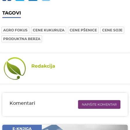
TAGOVI
AGRO FOKUS
CENE KUKURUZA
CENE PŠENICE
CENE SOJE
PRODUKTNA BERZA
Redakcija
Komentari
NAPIŠITE KOMENTAR
Ime i prezime* obavezno
Email* obavezno
E-KNJIGA