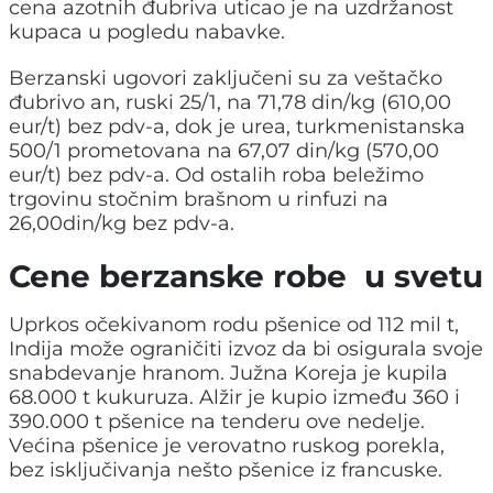
cena azotnih đubriva uticao je na uzdržanost
kupaca u pogledu nabavke.
Berzanski ugovori zaključeni su za veštačko
đubrivo an, ruski 25/1, na 71,78 din/kg (610,00
eur/t) bez pdv-a, dok je urea, turkmenistanska
500/1 prometovana na 67,07 din/kg (570,00
eur/t) bez pdv-a. Od ostalih roba beležimo
trgovinu stočnim brašnom u rinfuzi na
26,00din/kg bez pdv-a.
Cene berzanske robe u svetu
Uprkos očekivanom rodu pšenice od 112 mil t,
Indija može ograničiti izvoz da bi osigurala svoje
snabdevanje hranom. Južna Koreja je kupila
68.000 t kukuruza. Alžir je kupio između 360 i
390.000 t pšenice na tenderu ove nedelje.
Većina pšenice je verovatno ruskog porekla,
bez isključivanja nešto pšenice iz francuske.