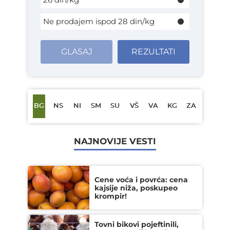
Ne prodajem ispod 28 din/kg
GLASAJ
REZULTATI
BG
NS
NI
SM
SU
VŠ
VA
KG
ZA
NAJNOVIJE VESTI
Cene voća i povrća: cena
kajsije niža, poskupeo
krompir!
Tovni bikovi pojeftinili,