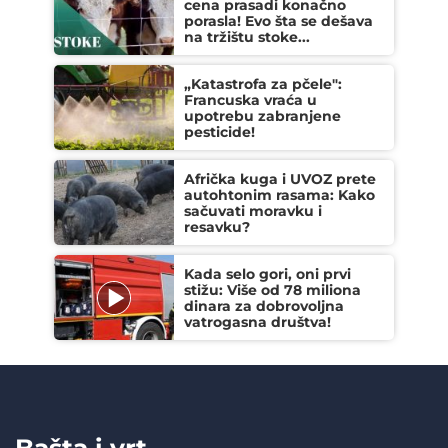
cena prasadi konačno
porasla! Evo šta se dešava
na tržištu stoke...
„Katastrofa za pčele":
Francuska vraća u
upotrebu zabranjene
pesticide!
Afrička kuga i UVOZ prete
autohtonim rasama: Kako
sačuvati moravku i
resavku?
Kada selo gori, oni prvi
stižu: Više od 78 miliona
dinara za dobrovoljna
vatrogasna društva!