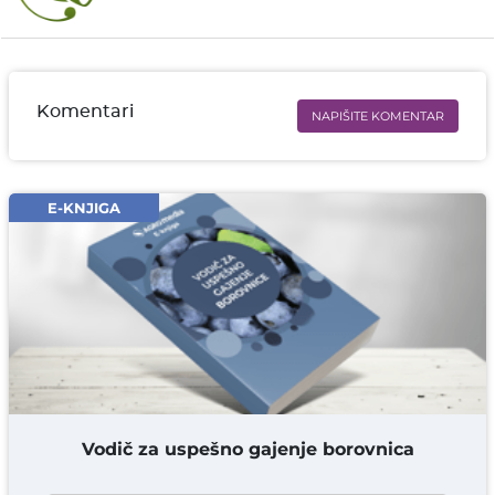
Komentari
NAPIŠITE KOMENTAR
Ime i prezime* obavezno
Email* obavezno
E-KNJIGA
Komentar* obavezno
DODAJ KOMENTAR
Vodič za uspešno gajenje borovnica