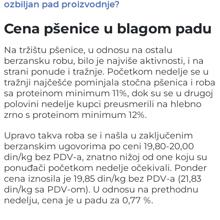
ozbiljan pad proizvodnje?
Cena pšenice u blagom padu
Na tržištu pšenice, u odnosu na ostalu
berzansku robu, bilo je najviše aktivnosti, i na
strani ponude i tražnje. Početkom nedelje se u
tražnji najčešće pominjala stočna pšenica i roba
sa proteinom minimum 11%, dok su se u drugoj
polovini nedelje kupci preusmerili na hlebno
zrno s proteinom minimum 12%.
Upravo takva roba se i našla u zaključenim
berzanskim ugovorima po ceni 19,80-20,00
din/kg bez PDV-a, znatno nižoj od one koju su
ponuđači početkom nedelje očekivali. Ponder
cena iznosila je 19,85 din/kg bez PDV-a (21,83
din/kg sa PDV-om). U odnosu na prethodnu
nedelju, cena je u padu za 0,77 %.