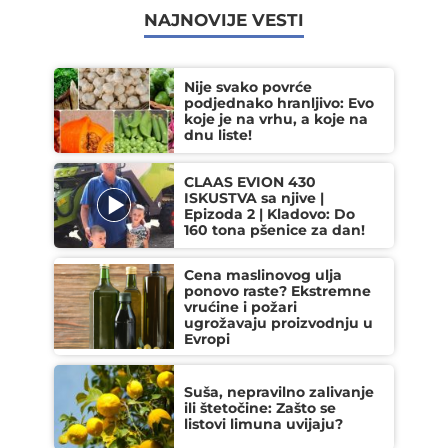
NAJNOVIJE VESTI
Nije svako povrće
podjednako hranljivo: Evo
koje je na vrhu, a koje na
dnu liste!
CLAAS EVION 430
ISKUSTVA sa njive |
Epizoda 2 | Kladovo: Do
160 tona pšenice za dan!
Cena maslinovog ulja
ponovo raste? Ekstremne
vrućine i požari
ugrožavaju proizvodnju u
Evropi
Suša, nepravilno zalivanje
ili štetočine: Zašto se
listovi limuna uvijaju?