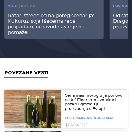
VESTI
03.08.2026
POVRTARS
Ratari strepe od najgoreg scenarija:
Od rata
Kukuruz, soja i šećerna repa
Dragomi
propadaju, ni navodnjavanje ne
proizvo
pomaže!
POVEZANE VESTI
Cena maslinovog ulja ponovo
raste? Ekstremne vrućine i
požari ugrožavaju
proizvodnju u Evropi
PREHRAMBENA INDUSTRIJA
07/08/2026