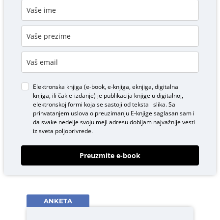
Elektronska knjiga (e-book, e-knjiga, eknjiga, digitalna
knjiga, ili čak e-izdanje) je publikacija knjige u digitalnoj,
elektronskoj formi koja se sastoji od teksta i slika. Sa
prihvatanjem uslova o
preuzimanju E-knjige
saglasan sam i
da svake nedelje svoju mejl adresu dobijam najvažnije vesti
iz sveta poljoprivrede.
Preuzmite e-book
ANKETA