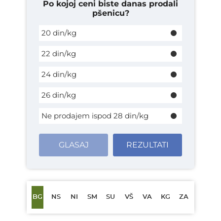
Po kojoj ceni biste danas prodali
pšenicu?
20 din/kg
22 din/kg
24 din/kg
26 din/kg
Ne prodajem ispod 28 din/kg
GLASAJ
REZULTATI
BG
NS
NI
SM
SU
VŠ
VA
KG
ZA