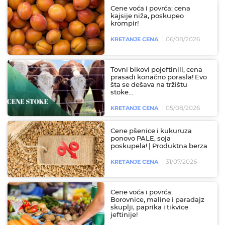
Cene voća i povrća: cena
kajsije niža, poskupeo
krompir!
06/08/2026
KRETANJE CENA
Tovni bikovi pojeftinili, cena
prasadi konačno porasla! Evo
šta se dešava na tržištu
stoke...
05/08/2026
KRETANJE CENA
Cene pšenice i kukuruza
ponovo PALE, soja
poskupela! | Produktna berza
31/07/2026
KRETANJE CENA
Cene voća i povrća:
Borovnice, maline i paradajz
skuplji, paprika i tikvice
jeftinije!