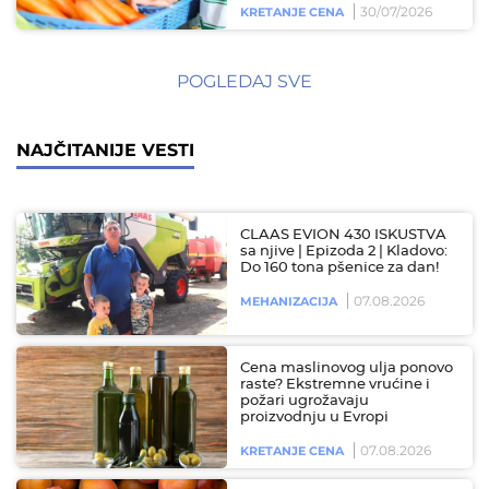
30/07/2026
KRETANJE CENA
POGLEDAJ SVE
NAJČITANIJE VESTI
CLAAS EVION 430 ISKUSTVA
sa njive | Epizoda 2 | Kladovo:
Do 160 tona pšenice za dan!
07.08.2026
MEHANIZACIJA
Cena maslinovog ulja ponovo
raste? Ekstremne vrućine i
požari ugrožavaju
proizvodnju u Evropi
07.08.2026
KRETANJE CENA