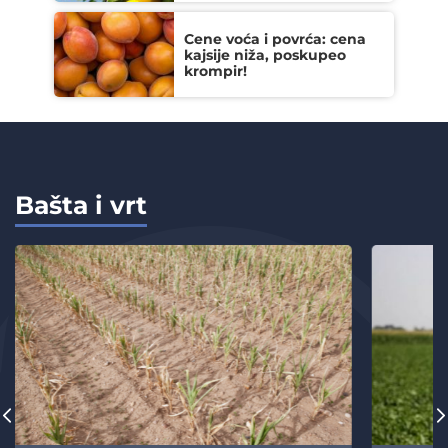
Cene voća i povrća: cena
kajsije niža, poskupeo
krompir!
Bašta i vrt