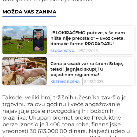
MOŽDA VAS ZANIMA
„BLOKIRAĆEMO puteve, više nam
ništa nije preostalo” – uvoz cveta,
domaće farme PROPADAJU!
25/12/2025
STOČARSTVO
Cena prasadi varira širom Srbije,
telad i jagnjad skuplji u
pojedinim regionima!
24/12/2025
KRETANJE CENA
Takođe, veliki broj tržišnih učesnika završio je
trgovinu za ovu godinu i veće angažovanje
najavljuje posle novogodišnjih i božićnih
praznika. Ukupan promet preko Produktne
berze iznosio je 1.400 tona robe, finansijske
vrednosti 30.613.000,00 dinara. Najveći udeo u