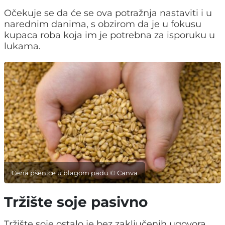
Očekuje se da će se ova potražnja nastaviti i u
narednim danima, s obzirom da je u fokusu
kupaca roba koja im je potrebna za isporuku u
lukama.
Cena pšenice u blagom padu © Canva
Tržište soje pasivno
Tržište soje ostalo je bez zaključenih ugovora.