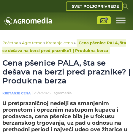
SVET POLJOPRIVREDE
Početna
»
Agro teme
»
Kretanje cena
»
Cena pšenice PALA, šta
se dešava na berzi pred praznike? | Produkna berza
Cena pšenice PALA, šta se
dešava na berzi pred praznike? |
Produkna berza
26/12/2025
agromedia
KRETANJE CENA
U pretprazničnoj nedelji sa smanjenim
prometom i opreznim nastupom kupaca i
prodavaca, cena pšenice bila je u fokusu
berzanskog trgovanja, uz pad u odnosu na
prethodni period i najveći udeo ove žitarice u