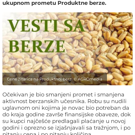
ukupnom prometu Produktne berze.
Cene žitarica na Produktnoj berzi © AGROmedia
Očekivan je bio smanjeni promet i smanjena
aktivnost berzanskih učesnika. Robu su nudili
uglavnom oni kojima je novac bio potreban da
do kraja godine završe finansijske obaveze, dok
su kupci najčešće predlagali plaćanje u novoj
godini i oprezno se izjašnjavali sa tražnjom, i po
pitanju cena i po pitanju količina.