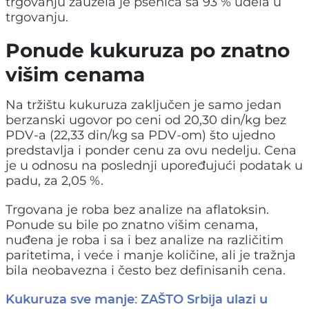
trgovanju zauzela je pšenica sa 93 % udela u
trgovanju.
Ponude kukuruza po znatno
višim cenama
Na tržištu kukuruza zaključen je samo jedan
berzanski ugovor po ceni od 20,30 din/kg bez
PDV-a (22,33 din/kg sa PDV-om) što ujedno
predstavlja i ponder cenu za ovu nedelju. Cena
je u odnosu na poslednji upoređujući podatak u
padu, za 2,05 %.
Trgovana je roba bez analize na aflatoksin.
Ponude su bile po znatno višim cenama,
nuđena je roba i sa i bez analize na različitim
paritetima, i veće i manje količine, ali je tražnja
bila neobavezna i često bez definisanih cena.
Kukuruza sve manje: ZAŠTO Srbija ulazi u