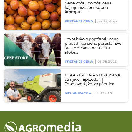
Cene voća i povrća: cena
kajsije niža, poskupeo
krompir!
06.08.2026
KRETANJE CENA
Tovni bikovi pojeftinili, cena
prasadi konačno porasla! Evo
šta se dešava na tržištu
stoke…
05.08.2026
KRETANJE CENA
CLAAS EVION 430 ISKUSTVA
sa njive | Epizoda 1 |
Topolovnik, žetva pšenice
31.07.2026
MEHANIZACIJA