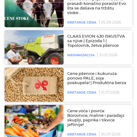
prasadi konačno porasla! Evo
šta se dešava na tržištu
stoke…
05.08.2026
KRETANJE CENA
CLAAS EVION 430 ISKUSTVA
sa njive | Epizoda 1 |
Topolovnik, žetva pšenice
31.07.2026
MEHANIZACIJA
Cene pšenice i kukuruza
ponovo PALE, soja
poskupela! | Produktna berza
31.07.2026
KRETANJE CENA
Cene voća i povrća:
Borovnice, maline i paradajz
skuplji, paprika i tikvice
jeftinije!
30.07.2026
KRETANJE CENA