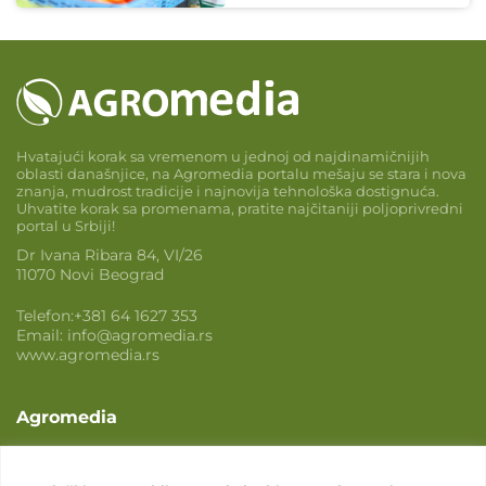
Hvatajući korak sa vremenom u jednoj od najdinamičnijih
oblasti današnjice, na Agromedia portalu mešaju se stara i nova
znanja, mudrost tradicije i najnovija tehnološka dostignuća.
Uhvatite korak sa promenama, pratite najčitaniji poljoprivredni
portal u Srbiji!
Dr Ivana Ribara 84, VI/26
11070 Novi Beograd
Telefon:
+381 64 1627 353
Email:
info@agromedia.rs
www.agromedia.rs
Agromedia
O nama