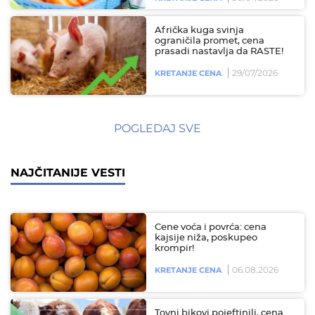
Afrička kuga svinja
ograničila promet, cena
prasadi nastavlja da RASTE!
29/07/2026
KRETANJE CENA
POGLEDAJ SVE
NAJČITANIJE VESTI
Cene voća i povrća: cena
kajsije niža, poskupeo
krompir!
06.08.2026
KRETANJE CENA
Tovni bikovi pojeftinili, cena