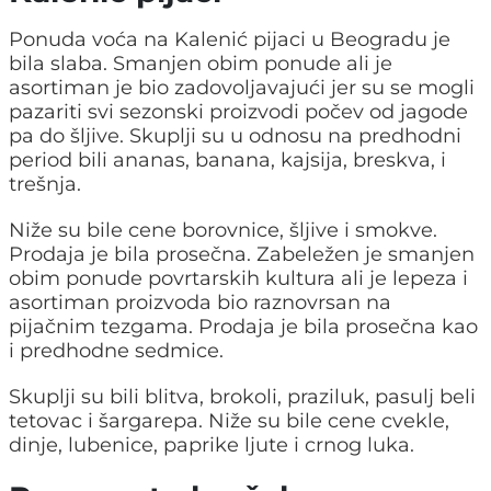
Ponuda voća na Kalenić pijaci u Beogradu je
bila slaba. Smanjen obim ponude ali je
asortiman je bio zadovoljavajući jer su se mogli
pazariti svi sezonski proizvodi počev od jagode
pa do šljive. Skuplji su u odnosu na predhodni
period bili ananas, banana, kajsija, breskva, i
trešnja.
Niže su bile cene borovnice, šljive i smokve.
Prodaja je bila prosečna. Zabeležen je smanjen
obim ponude povrtarskih kultura ali je lepeza i
asortiman proizvoda bio raznovrsan na
pijačnim tezgama. Prodaja je bila prosečna kao
i predhodne sedmice.
Skuplji su bili blitva, brokoli, praziluk, pasulj beli
tetovac i šargarepa. Niže su bile cene cvekle,
dinje, lubenice, paprike ljute i crnog luka.