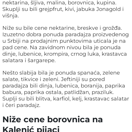
nektarina, šljiva, malina, borovnica, kupina.
Skuplji su bili grejpfrut, kivi, jabuka Jonagold i
višnja.
Niže su bile cene nektarine, breskve i grožđa.
Izuzetno dobra ponuda paradajza proizvedenog
u Srbiji na prodajnim punktovima uticala je na
pad cene. Na zavidnom nivou bila je ponuda
dinje, lubenice, krompira, crnog luka, krastavca
salatara i šargarepe.
Nešto slabija bila je ponuda spanaća, zelene
salate, tikvice i zeleni. Jeftiniji su pored
paradajza bili dinja, lubenica, boranija, paprika
babura, paprika ostala, patlidžan, praziluk.
Suplji su bili blitva, karfiol, kelj, krastavac salatar
i čeri paradajz.
Niže cene borovnica na
Kalenić pijaci