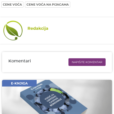
CENE VOĆA
CENE VOĆA NA PIJACAMA
Redakcija
Komentari
NAPIŠITE KOMENTAR
Ime i prezime* obavezno
Email* obavezno
E-KNJIGA
Komentar* obavezno