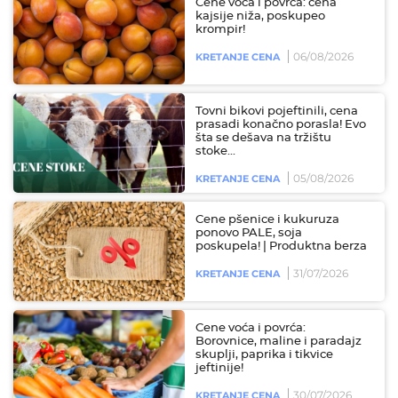
Cene voća i povrća: cena
kajsije niža, poskupeo
krompir!
06/08/2026
KRETANJE CENA
Tovni bikovi pojeftinili, cena
prasadi konačno porasla! Evo
šta se dešava na tržištu
stoke...
05/08/2026
KRETANJE CENA
Cene pšenice i kukuruza
ponovo PALE, soja
poskupela! | Produktna berza
31/07/2026
KRETANJE CENA
Cene voća i povrća:
Borovnice, maline i paradajz
skuplji, paprika i tikvice
jeftinije!
30/07/2026
KRETANJE CENA