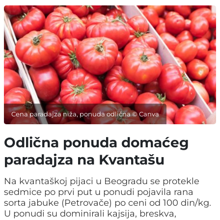
Cena paradajza niža, ponuda odlična © Canva
Odlična ponuda domaćeg
paradajza na Kvantašu
Na kvantaškoj pijaci u Beogradu se protekle
sedmice po prvi put u ponudi pojavila rana
sorta jabuke (Petrovače) po ceni od 100 din/kg.
U ponudi su dominirali kajsija, breskva,