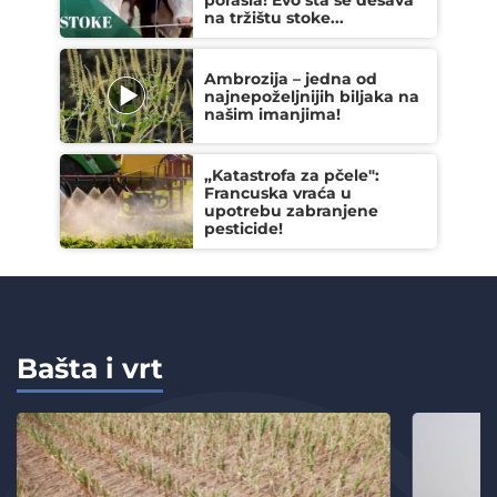
na tržištu stoke...
Ambrozija – jedna od
najnepoželjnijih biljaka na
našim imanjima!
„Katastrofa za pčele":
Francuska vraća u
upotrebu zabranjene
pesticide!
Bašta i vrt