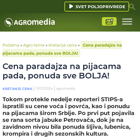
SVET POLJOPRIVREDE
Početna
»
Agro teme
»
Kretanje cena
»
Cena paradajza na
pijacama pada, ponuda sve BOLJA!
Cena paradajza na pijacama
pada, ponuda sve BOLJA!
11/07/2024
agromedia
KRETANJE CENA
Tokom protekle nedelje reporteri STIPS-a
ispratili su cene voća i povrća, kao i ponudu
na pijacama širom Srbije. Po prvi put pojavila
se rana sorta jabuke Petrovača, dok je na
zavidnom nivou bila ponuda šljiva, lubenica,
krompira i drugih sezonskih kultura.