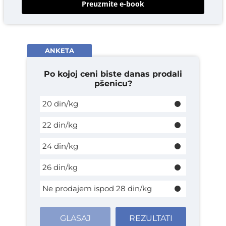
Preuzmite e-book
ANKETA
Po kojoj ceni biste danas prodali
pšenicu?
20 din/kg
22 din/kg
24 din/kg
26 din/kg
Ne prodajem ispod 28 din/kg
GLASAJ
REZULTATI