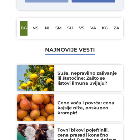
BG
NS
NI
SM
SU
VŠ
VA
KG
ZA
NAJNOVIJE VESTI
Suša, nepravilno zalivanje
ili štetočine: Zašto se
listovi limuna uvijaju?
Cene voća i povrća: cena
kajsije niža, poskupeo
krompir!
Tovni bikovi pojeftinili,
cena prasadi konačno
porasla! Evo šta se dešava