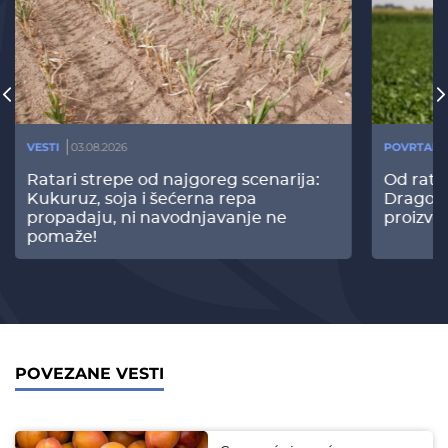
VESTI
03.08.2026
POVRTARS
Ratari strepe od najgoreg scenarija:
Od rata
Kukuruz, soja i šećerna repa
Dragomi
propadaju, ni navodnjavanje ne
proizvo
pomaže!
POVEZANE VESTI