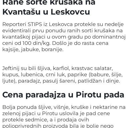
Rane sorte krušaka na
Kvantašu u Leskovcu
Reporteri STIPS iz Leskovca protekle su nedelje
evidentirali prvu ponudu ranih sorti krušaka na
kvantaškoj pijaci u ovom gradu po dominantnoj
ceni od 100 din/kg. Došlo je do rasta cena
kajsije, jabuke, boranije.
Jeftinij su bili šljiva, karfiol, krastvac salatar,
kupus, lubenica, crni luk, paprike (babure, šilje,
ljute), paradajz, pasulj šareni, patlidžan i dinje.
Cena paradajza u Pirotu pada
Bolja ponuda šljive, višnje, kruške i nektarine na
zelenoj pijaci u Pirotu uslovila je pad cene
protekle sedmice, a i prodaja ovih
poljoprivrednih proizvoda bila je bolje nego