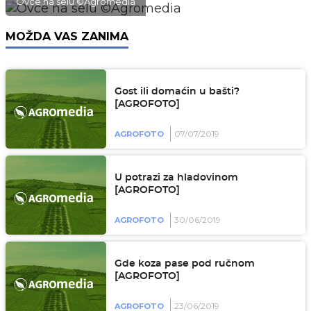
Ovce na selu ©Agromedia
MOŽDA VAS ZANIMA
Gost ili domaćin u bašti?
[AGROFOTO]
07/07/2019
AGROFOTO
U potrazi za hladovinom
[AGROFOTO]
30/06/2019
AGROFOTO
Gde koza pase pod ručnom
[AGROFOTO]
23/06/2019
AGROFOTO