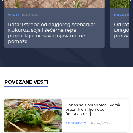
VESTI
03.08.2026
POVRTAR
Ratari strepe od najgoreg scenarija:
Od rata
Kukuruz, soja i šećerna repa
Dragomi
propadaju, ni navodnjavanje ne
proizvo
pomaže!
POVEZANE VESTI
Danas se slavi Vrbica - verski
praznik omiljen deci
[AGROFOTO]
16/04/2022
AGROFOTO