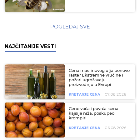
POGLEDAJ SVE
NAJČITANIJE VESTI
Cena maslinovog ulja ponovo
raste? Ekstremne vrućine i
požari ugrožavaju
proizvodnju u Evropi
07.08.2026
KRETANJE CENA
Cene voća i povrća: cena
kajsije niža, poskupeo
krompir!
06.08.2026
KRETANJE CENA