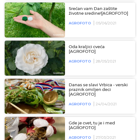
Srećan vam Dan zaštite
životne sredine![AGROFOTO]
05/06/2021
AGROFOTO
Oda kraljici cveća
[AGROFOTO]
28/05/2021
AGROFOTO
Danas se slavi Vrbica - verski
praznik omiljen deci
[AGROFOTO]
24/04/2021
AGROFOTO
Gde je cvet, tu je i med
[AGROFOTO]
27/03/2021
AGROFOTO