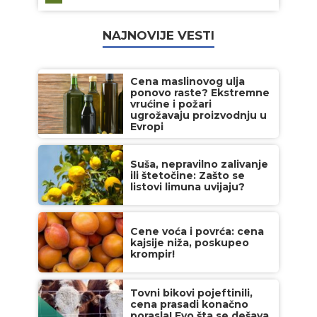
NAJNOVIJE VESTI
Cena maslinovog ulja
ponovo raste? Ekstremne
vrućine i požari
ugrožavaju proizvodnju u
Evropi
Suša, nepravilno zalivanje
ili štetočine: Zašto se
listovi limuna uvijaju?
Cene voća i povrća: cena
kajsije niža, poskupeo
krompir!
Tovni bikovi pojeftinili,
cena prasadi konačno
porasla! Evo šta se dešava