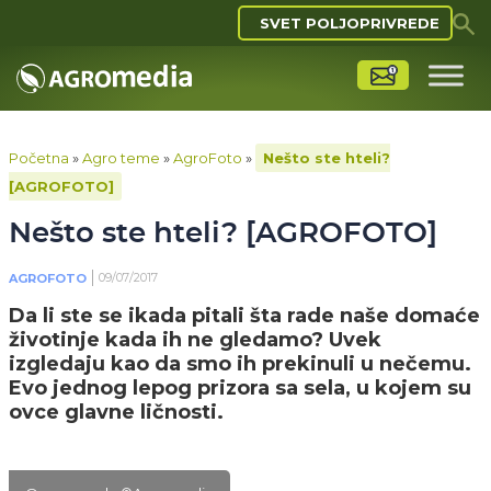
SVET POLJOPRIVREDE
Početna
»
Agro teme
»
AgroFoto
»
Nešto ste hteli?
[AGROFOTO]
Nešto ste hteli? [AGROFOTO]
09/07/2017
AGROFOTO
Da li ste se ikada pitali šta rade naše domaće
životinje kada ih ne gledamo? Uvek
izgledaju kao da smo ih prekinuli u nečemu.
Evo jednog lepog prizora sa sela, u kojem su
ovce glavne ličnosti.