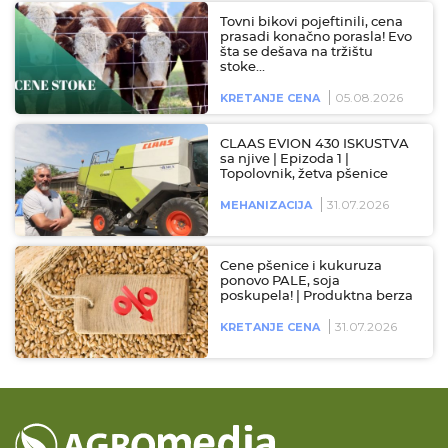
Tovni bikovi pojeftinili, cena
prasadi konačno porasla! Evo
šta se dešava na tržištu
stoke…
05.08.2026
KRETANJE CENA
CLAAS EVION 430 ISKUSTVA
sa njive | Epizoda 1 |
Topolovnik, žetva pšenice
31.07.2026
MEHANIZACIJA
Cene pšenice i kukuruza
ponovo PALE, soja
poskupela! | Produktna berza
31.07.2026
KRETANJE CENA