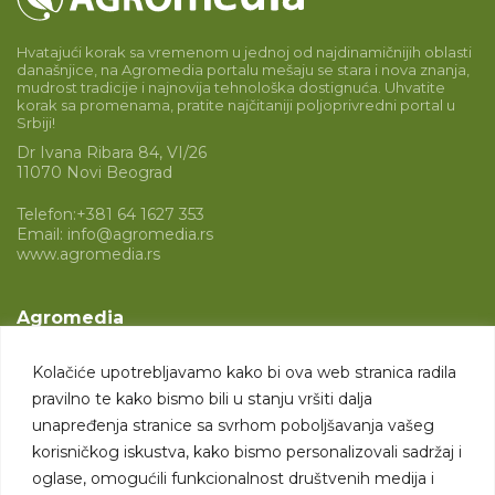
Hvatajući korak sa vremenom u jednoj od najdinamičnijih oblasti
današnjice, na Agromedia portalu mešaju se stara i nova znanja,
mudrost tradicije i najnovija tehnološka dostignuća. Uhvatite
korak sa promenama, pratite najčitaniji poljoprivredni portal u
Srbiji!
Dr Ivana Ribara 84, VI/26
11070 Novi Beograd
Telefon:
+381 64 1627 353
Email:
info@agromedia.rs
www.agromedia.rs
Agromedia
O nama
Kolačiće upotrebljavamo kako bi ova web stranica radila
Svet poljoprivrede
pravilno te kako bismo bili u stanju vršiti dalja
Marketing usluge
unapređenja stranice sa svrhom poboljšavanja vašeg
korisničkog iskustva, kako bismo personalizovali sadržaj i
Tražimo saradnike
oglase, omogućili funkcionalnost društvenih medija i