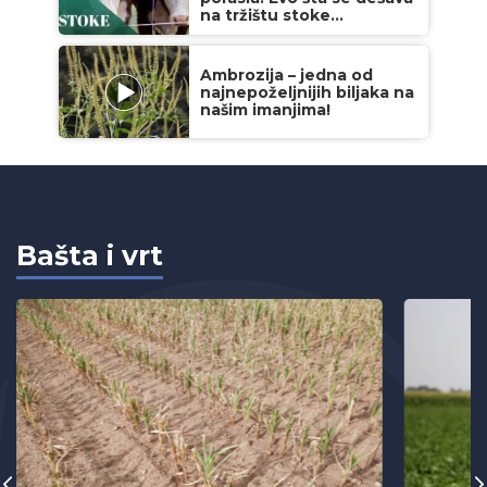
na tržištu stoke...
Ambrozija – jedna od
najnepoželjnijih biljaka na
našim imanjima!
Bašta i vrt