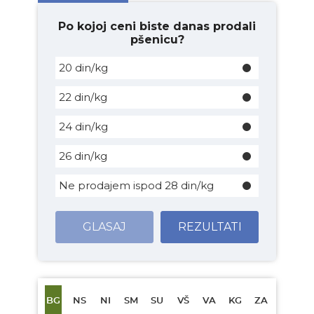
Po kojoj ceni biste danas prodali
pšenicu?
20 din/kg
22 din/kg
24 din/kg
26 din/kg
Ne prodajem ispod 28 din/kg
GLASAJ
REZULTATI
BG
NS
NI
SM
SU
VŠ
VA
KG
ZA