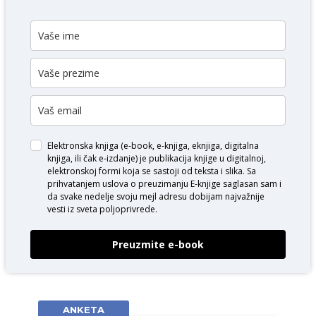
Elektronska knjiga (e-book, e-knjiga, eknjiga, digitalna
knjiga, ili čak e-izdanje) je publikacija knjige u digitalnoj,
elektronskoj formi koja se sastoji od teksta i slika. Sa
prihvatanjem uslova o
preuzimanju E-knjige
saglasan sam i
da svake nedelje svoju mejl adresu dobijam najvažnije
vesti iz sveta poljoprivrede.
Preuzmite e-book
ANKETA