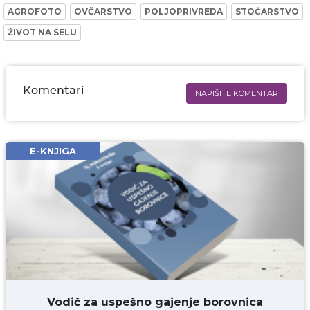
AGROFOTO
OVČARSTVO
POLJOPRIVREDA
STOČARSTVO
ŽIVOT NA SELU
Komentari
NAPIŠITE KOMENTAR
Ime i prezime* obavezno
Email* obavezno
E-KNJIGA
Komentar* obavezno
DODAJ KOMENTAR
Vodič za uspešno gajenje borovnica