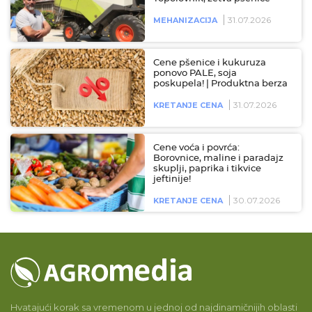
31.07.2026
MEHANIZACIJA
Cene pšenice i kukuruza
ponovo PALE, soja
poskupela! | Produktna berza
31.07.2026
KRETANJE CENA
Cene voća i povrća:
Borovnice, maline i paradajz
skuplji, paprika i tikvice
jeftinije!
30.07.2026
KRETANJE CENA
Hvatajući korak sa vremenom u jednoj od najdinamičnijih oblasti