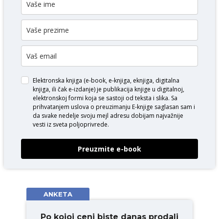
Elektronska knjiga (e-book, e-knjiga, eknjiga, digitalna
knjiga, ili čak e-izdanje) je publikacija knjige u digitalnoj,
elektronskoj formi koja se sastoji od teksta i slika. Sa
prihvatanjem uslova o
preuzimanju E-knjige
saglasan sam i
da svake nedelje svoju mejl adresu dobijam najvažnije
vesti iz sveta poljoprivrede.
Preuzmite e-book
ANKETA
Po kojoj ceni biste danas prodali