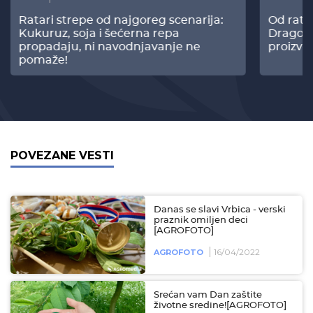
Ratari strepe od najgoreg scenarija:
Od rata
Kukuruz, soja i šećerna repa
Dragomi
propadaju, ni navodnjavanje ne
proizvo
pomaže!
POVEZANE VESTI
Danas se slavi Vrbica - verski
praznik omiljen deci
[AGROFOTO]
16/04/2022
AGROFOTO
Srećan vam Dan zaštite
životne sredine![AGROFOTO]