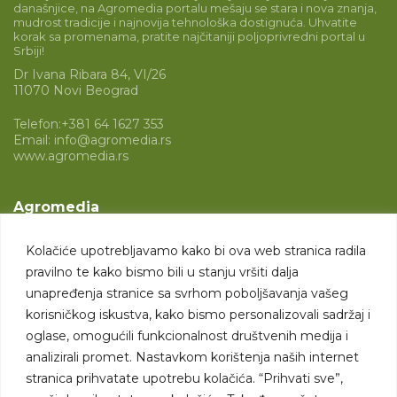
današnjice, na Agromedia portalu mešaju se stara i nova znanja,
mudrost tradicije i najnovija tehnološka dostignuća. Uhvatite
korak sa promenama, pratite najčitaniji poljoprivredni portal u
Srbiji!
Dr Ivana Ribara 84, VI/26
11070 Novi Beograd
Telefon:
+381 64 1627 353
Email:
info@agromedia.rs
www.agromedia.rs
Agromedia
O nama
Kolačiće upotrebljavamo kako bi ova web stranica radila
Svet poljoprivrede
pravilno te kako bismo bili u stanju vršiti dalja
Marketing usluge
unapređenja stranice sa svrhom poboljšavanja vašeg
korisničkog iskustva, kako bismo personalizovali sadržaj i
Tražimo saradnike
oglase, omogućili funkcionalnost društvenih medija i
analizirali promet. Nastavkom korištenja naših internet
Kontakt
stranica prihvatate upotrebu kolačića. “Prihvati sve”,