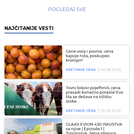
POGLEDAJ SVE
NAJČITANIJE VESTI
Cene voća i povrća: cena
kajsije niža, poskupeo
krompir!
06.08.2026
KRETANJE CENA
Tovni bikovi pojeftinili, cena
prasadi konačno porasla! Evo
šta se dešava na tržištu
stoke…
05.08.2026
KRETANJE CENA
CLAAS EVION 430 ISKUSTVA
sa njive | Epizoda 1 |
Topolovnik, žetva pšenice