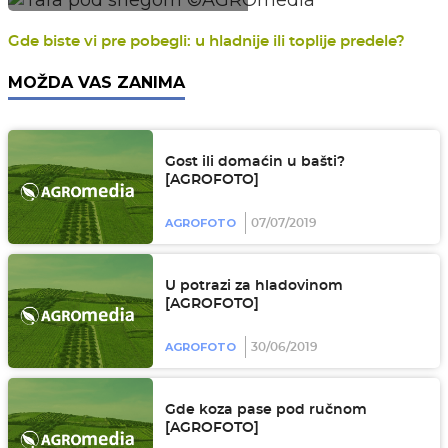
Gde biste vi pre pobegli: u hladnije ili toplije predele?
MOŽDA VAS ZANIMA
Gost ili domaćin u bašti?
[AGROFOTO]
AGROFOTO
07/07/2019
U potrazi za hladovinom
[AGROFOTO]
AGROFOTO
30/06/2019
Gde koza pase pod ručnom
[AGROFOTO]