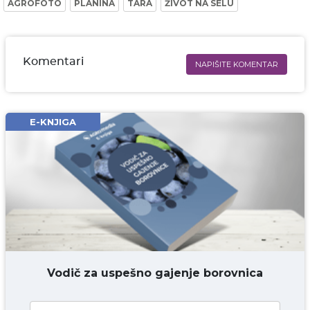
AGROFOTO
PLANINA
TARA
ŽIVOT NA SELU
Komentari
NAPIŠITE KOMENTAR
Ime i prezime* obavezno
Email* obavezno
E-KNJIGA
Komentar* obavezno
DODAJ KOMENTAR
Vodič za uspešno gajenje borovnica