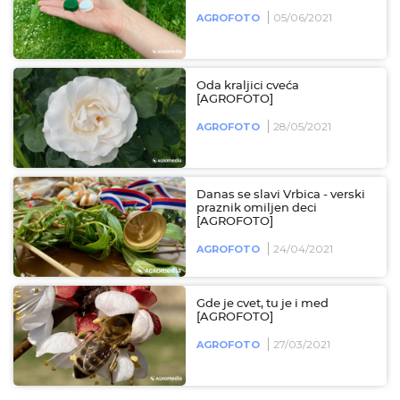
05/06/2021
AGROFOTO
Oda kraljici cveća
[AGROFOTO]
28/05/2021
AGROFOTO
Danas se slavi Vrbica - verski
praznik omiljen deci
[AGROFOTO]
24/04/2021
AGROFOTO
Gde je cvet, tu je i med
[AGROFOTO]
27/03/2021
AGROFOTO