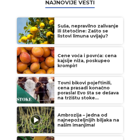
NAJNOVIJE VESTI
Suša, nepravilno zalivanje
ili štetočine: Zašto se
listovi limuna uvijaju?
Cene voća i povrća: cena
kajsije niža, poskupeo
krompir!
Tovni bikovi pojeftinili,
cena prasadi konačno
porasla! Evo šta se dešava
na tržištu stoke...
Ambrozija – jedna od
najnepoželjnijih biljaka na
našim imanjima!