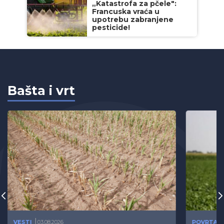
„Katastrofa za pčele":
Francuska vraća u
upotrebu zabranjene
pesticide!
Bašta i vrt
VESTI
03.08.2026
POVRTAR