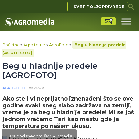
SVET POLJOPRIVREDE
Početna
»
Agro teme
»
AgroFoto
»
Beg u hladnije predele
[AGROFOTO]
Beg u hladnije predele
[AGROFOTO]
18/02/2018
AGROFOTO
Ako ste i vi neprijatno iznenađeni što se ove
godine svaki sneg slabo zadržava na zemlji,
vreme je za beg u hladnije predele! Mi se još
jednom vraćamo Tari kao mestu gde je
temperatura po našem ukusu.
Tara pod snegom ©AGROmedia