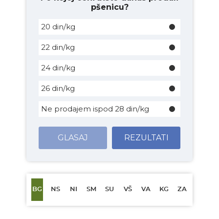
pšenicu?
20 din/kg
22 din/kg
24 din/kg
26 din/kg
Ne prodajem ispod 28 din/kg
GLASAJ
REZULTATI
BG
NS
NI
SM
SU
VŠ
VA
KG
ZA