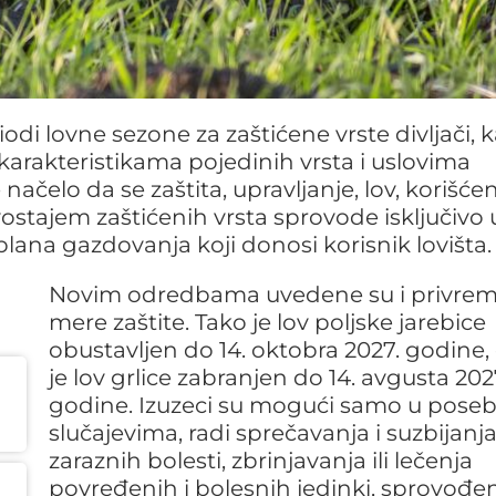
odi lovne sezone za zaštićene vrste divljači, 
m karakteristikama pojedinih vrsta i uslovima
načelo da se zaštita, upravljanje, lov, korišćen
ostajem zaštićenih vrsta sprovode isključivo 
plana gazdovanja koji donosi korisnik lovišta.
Novim odredbama uvedene su i privre
mere zaštite. Tako je lov poljske jarebice
obustavljen do 14. oktobra 2027. godine,
je lov grlice zabranjen do 14. avgusta 202
godine. Izuzeci su mogući samo u pose
slučajevima, radi sprečavanja i suzbijanj
zaraznih bolesti, zbrinjavanja ili lečenja
povređenih i bolesnih jedinki, sprovođe