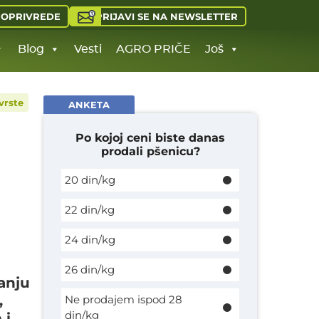
PRIJAVI SE NA NEWSLETTER
JOPRIVREDE
Blog
Vesti
AGRO PRIČE
Još
vrste
ANKETA
Po kojoj ceni biste danas
prodali pšenicu?
20 din/kg
22 din/kg
24 din/kg
26 din/kg
anju
,
Ne prodajem ispod 28
din/kg
 i