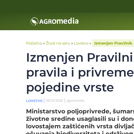
Početna
»
Život na selu
»
Lovstvo
»
Izmenjen Pravilnik 
Izmenjen Pravilni
pravila i privrem
pojedine vrste
26/01/2026
agromedia
LOVSTVO
Ministarstvo poljoprivrede, šumars
životne sredine usaglasili su i do
lovostajem zaštićenih vrsta divljač
očuvanja biodiverziteta i održivog