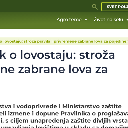
SVET POL
Agro teme
Život na selu
o lovostaju: stroža pravila i privremene zabrane lova za pojedine 
k o lovostaju: stroža
ene zabrane lova za
tva i vodoprivrede i Ministarstvo zaštite
neli izmene i dopune Pravilnika o proglašav
i, s ciljem unapređenja zaštite divljih vrsta
 upravljanja lovištima u skladu sa domaćim