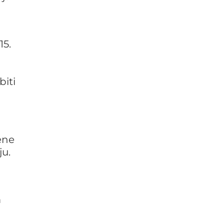
15.
biti
ene
ju.
m