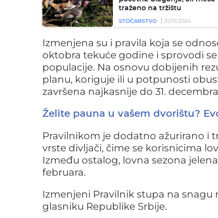
traženo na tržištu
STOČARSTVO
31/01/2024
Izmenjena su i pravila koja se odnose
oktobra tekuće godine i sprovodi se
populacije. Na osnovu dobijenih rezu
planu, koriguje ili u potpunosti obu
završena najkasnije do 31. decembra
Želite pauna u vašem dvorištu? Evo
Pravilnikom je dodatno ažurirano i t
vrste divljači, čime se korisnicima l
Između ostalog, lovna sezona jelena 
februara.
Izmenjeni Pravilnik stupa na snagu
glasniku Republike Srbije.