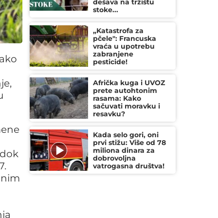
dešava na tržištu
stoke...
„Katastrofa za
pčele": Francuska
vraća u upotrebu
zabranjene
kako
pesticide!
je,
Afrička kuga i UVOZ
prete autohtonim
u
rasama: Kako
sačuvati moravku i
resavku?
mene
Kada selo gori, oni
prvi stižu: Više od 78
miliona dinara za
 dok
dobrovoljna
7.
vatrogasna društva!
bnim
a
nja