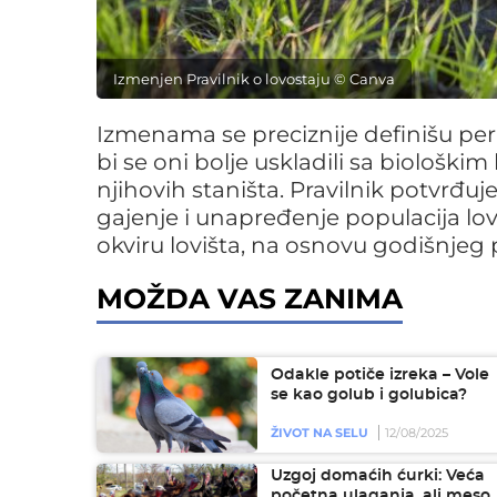
Izmenjen Pravilnik o lovostaju © Canva
Izmenama se preciznije definišu peri
bi se oni bolje uskladili sa biološki
njihovih staništa. Pravilnik potvrđuje 
gajenje i unapređenje populacija lov
okviru lovišta, na osnovu godišnjeg 
MOŽDA VAS ZANIMA
Odakle potiče izreka – Vole
se kao golub i golubica?
ŽIVOT NA SELU
12/08/2025
Uzgoj domaćih ćurki: Veća
početna ulaganja, ali meso