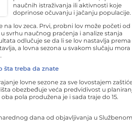
naučnih istraživanja ili aktivnosti koje
doprinose očuvanju i jačanju populacije.
 na lov zeca. Prvi, probni lov može početi od 
 u svrhu naučnog praćenja i analize stanja
ltata odlučuje se da li se lov nastavlja prema
stavlja, a lovna sezona u svakom slučaju mora 
.
 šta treba da znate
rajanje lovne sezone za sve lovostajem zaštić
ovišta obezbeđuje veća predvidivost u planiran
oba pola produžena je i sada traje do 15.
 narednog dana od objavljivanja u Službeno