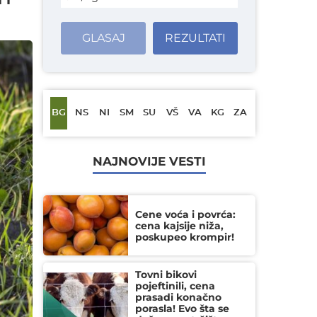
GLASAJ
REZULTATI
BG
NS
NI
SM
SU
VŠ
VA
KG
ZA
NAJNOVIJE VESTI
Cene voća i povrća:
cena kajsije niža,
poskupeo krompir!
Tovni bikovi
pojeftinili, cena
prasadi konačno
porasla! Evo šta se