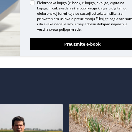
Elektronska knjiga (e-book, e-knjiga, eknjiga, digitalna
knjiga, ili čak e-izdanje) je publikacija knjige u digitalnoj,
elektronskoj formi koja se sastoji od teksta i slika. Sa
prihvatanjem uslova o
preuzimanju E-knjige
saglasan sa
i da svake nedelje svoju mejl adresu dobijam najvažnije
vesti iz sveta poljoprivrede.
Preuzmite e-book