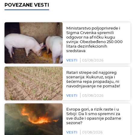
POVEZANE VESTI
Ministarstvo poljoprivrede i
Sigma Crvenka spremili
odgovor na afričku kugu
svinja: Obezbeđeno 250.000
litara dezinfekcionih
sredstava
03/08/2026
VESTI
Ratari strepe od najgoreg
scenarija: Kukuruz, soja i
šećerna repa propadaju, ni
navodnjavanje ne pomaže!
03/08/2026
VESTI
Evropa gori, a rizik raste i u
Srbiji: Da li smo spremni za
sve duže i opasnije požarne
sezone?
01/08/2026
VESTI