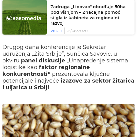
Zadruga „Lipovac“ obrađuje 50ha
pod višnjom – Značajna pomoć
stigla iz kabineta za regionalni
razvoj
25/08/2020
VESTI
Drugog dana konferencije je Sekretar
udruženja
„
Žita Srbije”, Sunčica Savović, u
okviru
panel diskusije
„
Unapređenje sistema
logistike kao
faktor regionalne
konkurentnosti
“
prezentovala ključne
potencijale i najveće
izazove za sektor žitarica
i uljarica u Srbiji
.