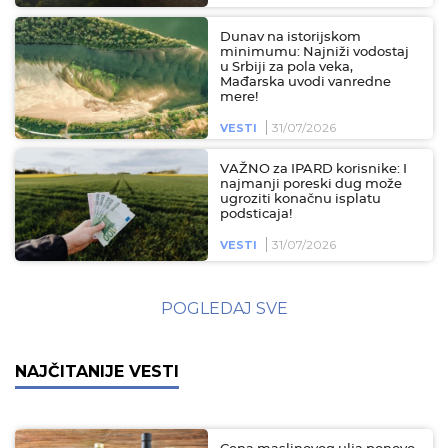
Dunav na istorijskom
minimumu: Najniži vodostaj
u Srbiji za pola veka,
Mađarska uvodi vanredne
mere!
31/07/2026
VESTI
VAŽNO za IPARD korisnike: I
najmanji poreski dug može
ugroziti konačnu isplatu
podsticaja!
31/07/2026
VESTI
POGLEDAJ SVE
NAJČITANIJE VESTI