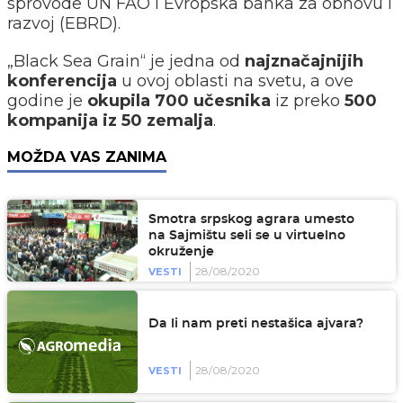
sprovode UN FAO i Evropska banka za obnovu i
razvoj (EBRD).
„
Black Sea Grain
“
je jedna od
najznačajnijih
konferencija
u ovoj oblasti na svetu, a ove
godine je
okupila 700 učesnika
iz preko
500
kompanija iz 50 zemalja
.
MOŽDA VAS ZANIMA
Smotra srpskog agrara umesto
na Sajmištu seli se u virtuelno
okruženje
28/08/2020
VESTI
Da li nam preti nestašica ajvara?
28/08/2020
VESTI