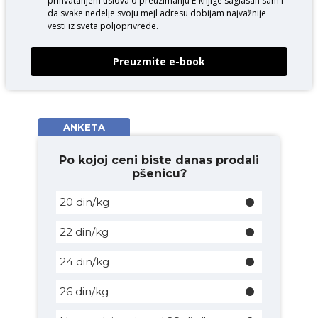
prihvatanjem uslova o
preuzimanju E-knjige
saglasan sam i
da svake nedelje svoju mejl adresu dobijam najvažnije
vesti iz sveta poljoprivrede.
Preuzmite e-book
ANKETA
Po kojoj ceni biste danas prodali
pšenicu?
20 din/kg
22 din/kg
24 din/kg
26 din/kg