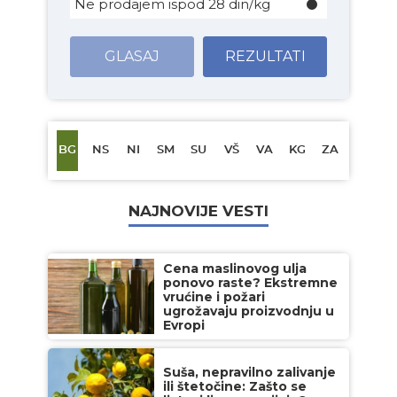
Ne prodajem ispod 28 din/kg
GLASAJ
REZULTATI
BG
NS
NI
SM
SU
VŠ
VA
KG
ZA
NAJNOVIJE VESTI
Cena maslinovog ulja
ponovo raste? Ekstremne
vrućine i požari
ugrožavaju proizvodnju u
Evropi
Suša, nepravilno zalivanje
ili štetočine: Zašto se