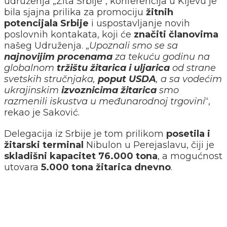
udruženja
„
Žita Srbije
“
, konferencija u Kijevu je
bila sjajna prilika za promociju
žitnih
potencijala Srbije
i uspostavljanje novih
poslovnih kontakata, koji će
značiti članovima
našeg Udruženja.
„
Upoznali smo se sa
najnovijim procenama
za tekuću godinu na
globalnom
tržištu žitarica i uljarica
od strane
svetskih stručnjaka,
poput USDA
, a sa vodećim
ukrajinskim
izvoznicima žitarica
smo
razmenili iskustva u međunarodnoj trgovini
“,
rekao je Saković.
Delegacija iz Srbije je tom prilikom
posetila i
žitarski terminal
Nibulon u Perejaslavu, čiji je
skladišni kapacitet 76.000 tona
, a mogućnost
utovara
5.000 tona žitarica dnevno
.