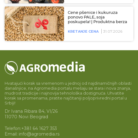
Cene pšenice i kukuruza
ponovo PALE, soja
poskupela! | Produktna berza
31.07.2026
KRETANJE CENA
Hvatajući korak sa vremenom u jednoj od najdinamičnijih oblasti
današnjice, na Agromedia portalu mešaju se stara i nova znanja,
mudrost tradicije i najnovija tehnološka dostignuća. Uhvatite
korak sa promenama, pratite najčitaniji poljoprivredni portal u
Srbiji!
Dr Ivana Ribara 84, VI/26
11070 Novi Beograd
Telefon:
+381 64 1627 353
Email:
info@agromedia.rs