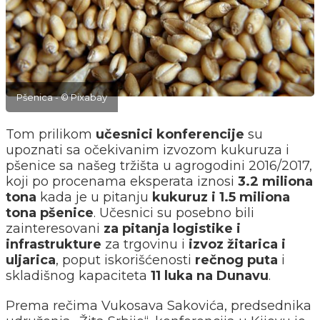
Pšenica - © Pixabay
Tom prilikom
učesnici konferencije
su
upoznati sa očekivanim izvozom kukuruza i
pšenice sa našeg tržišta u agrogodini 2016/2017,
koji po procenama eksperata iznosi
3.2 miliona
tona
kada je u pitanju
kukuruz i 1.5 miliona
tona pšenice
. Učesnici su posebno bili
zainteresovani
za pitanja logistike i
infrastrukture
za trgovinu i
izvoz žitarica i
uljarica
, poput iskorišćenosti
rečnog puta
i
skladišnog kapaciteta
11 luka na Dunavu
.
Prema rečima Vukosava Sakovića, predsednika