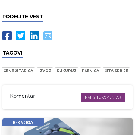
PODELITE VEST
TAGOVI
CENE ŽITARICA
IZVOZ
KUKURUZ
PŠENICA
ŽITA SRBIJE
Komentari
NAPIŠITE KOMENTAR
Ime i prezime* obavezno
Email* obavezno
E-KNJIGA
Komentar* obavezno