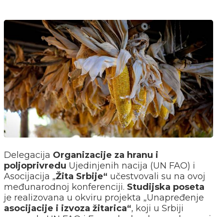
Delegacija
Organizacije za hranu i
poljoprivredu
Ujedinjenih nacija (UN FAO) i
Asocijacija
„
Žita Srbije
“
učestvovali su na ovoj
međunarodnoj konferenciji.
Studijska poseta
je realizovana u okviru projekta
„
Unapređenje
asocijacije i izvoza žitarica
“
, koji u Srbiji