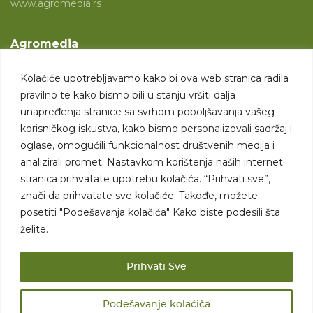
www.agromedia.rs
Agromedia
O nama
Kolačiće upotrebljavamo kako bi ova web stranica radila
Svet poljoprivrede
pravilno te kako bismo bili u stanju vršiti dalja
Marketing usluge
unapređenja stranice sa svrhom poboljšavanja vašeg
korisničkog iskustva, kako bismo personalizovali sadržaj i
Tražimo saradnike
oglase, omogućili funkcionalnost društvenih medija i
analizirali promet. Nastavkom korištenja naših internet
Kontakt
stranica prihvatate upotrebu kolačića. “Prihvati sve”,
znači da prihvatate sve kolačiće. Takođe, možete
Kontakt
posetiti "Podešavanja kolačića" Kako biste podesili šta
želite.
Prihvati Sve
Podešavanje kolaćiča
Sva prava zadržana. 2007 - 2026. © Agromedia d.o.o.