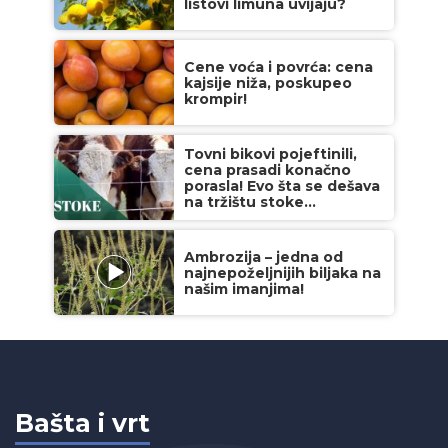
listovi limuna uvijaju?
Cene voća i povrća: cena
kajsije niža, poskupeo
krompir!
Tovni bikovi pojeftinili,
cena prasadi konačno
porasla! Evo šta se dešava
na tržištu stoke...
Ambrozija – jedna od
najnepoželjnijih biljaka na
našim imanjima!
Bašta i vrt