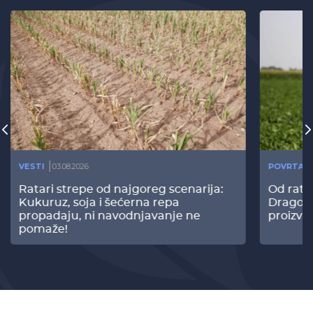
VESTI
03.08.2026
POVRTAR
Ratari strepe od najgoreg scenarija:
Od rata
Kukuruz, soja i šećerna repa
Dragomi
propadaju, ni navodnjavanje ne
proizvo
pomaže!