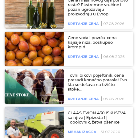
Cena maslinovog ulja ponovo
raste? Ekstremne vrućine i
požari ugrožavaju
proizvodnju u Evropi
07.08.2026
KRETANJE CENA
Cene voća i povrća: cena
kajsije niža, poskupeo
krompir!
06.08.2026
KRETANJE CENA
Tovni bikovi pojeftinili, cena
prasadi konačno porasla! Evo
šta se dešava na tržištu
stoke…
05.08.2026
KRETANJE CENA
CLAAS EVION 430 ISKUSTVA
sa njive | Epizoda 1 |
Topolovnik, žetva pšenice
31.07.2026
MEHANIZACIJA