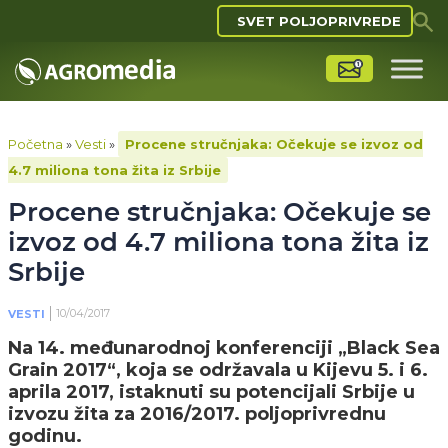
SVET POLJOPRIVREDE
Početna
»
Vesti
»
Procene stručnjaka: Očekuje se izvoz od
4.7 miliona tona žita iz Srbije
Procene stručnjaka: Očekuje se
izvoz od 4.7 miliona tona žita iz
Srbije
10/04/2017
VESTI
Na 14. međunarodnoj konferenciji
„
Black Sea
Grain 2017
“,
koja se održavala u Kijevu 5. i 6.
aprila 2017, istaknuti su potencijali Srbije u
izvozu žita za 2016/2017. poljoprivrednu
godinu.