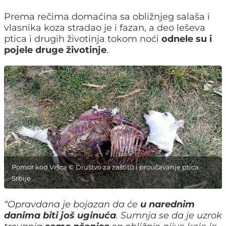
Prema rečima domaćina sa obližnjeg salaša i
vlasnika koza stradao je i fazan, a deo leševa
ptica i drugih životinja tokom noći
odnele su i
pojele druge životinje
.
Pomor kod Vršca © Društvo za zaštitu i proučavanje ptica
Srbije
“Opravdana je bojazan da će
u narednim
danima biti još uginuća
. Sumnja se da je uzrok