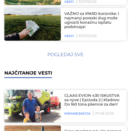
31/07/2026
VESTI
VAŽNO za IPARD korisnike: I
najmanji poreski dug može
ugroziti konačnu isplatu
podsticaja!
31/07/2026
VESTI
POGLEDAJ SVE
NAJČITANIJE VESTI
CLAAS EVION 430 ISKUSTVA
sa njive | Epizoda 2 | Kladovo:
Do 160 tona pšenice za dan!
07.08.2026
MEHANIZACIJA