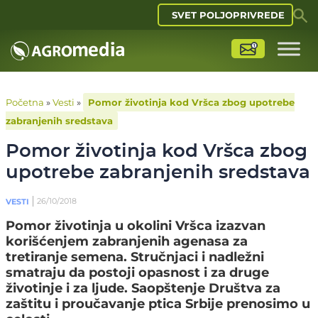
SVET POLJOPRIVREDE
Početna
»
Vesti
»
Pomor životinja kod Vršca zbog upotrebe
zabranjenih sredstava
Pomor životinja kod Vršca zbog
upotrebe zabranjenih sredstava
26/10/2018
VESTI
Pomor životinja u okolini Vršca izazvan
korišćenjem zabranjenih agenasa za
tretiranje semena. Stručnjaci i nadležni
smatraju da postoji opasnost i za druge
životinje i za ljude. Saopštenje Društva za
zaštitu i proučavanje ptica Srbije prenosimo u