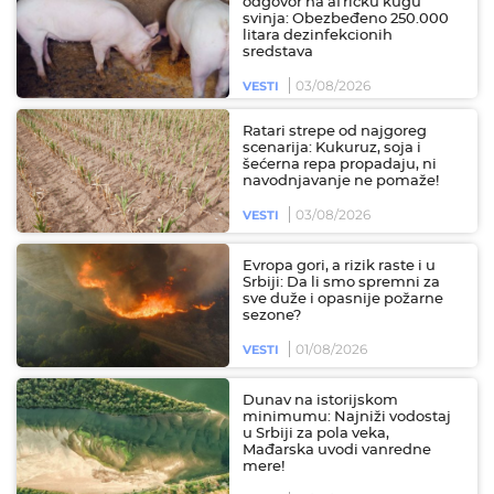
odgovor na afričku kugu
svinja: Obezbeđeno 250.000
litara dezinfekcionih
sredstava
03/08/2026
VESTI
Ratari strepe od najgoreg
scenarija: Kukuruz, soja i
šećerna repa propadaju, ni
navodnjavanje ne pomaže!
03/08/2026
VESTI
Evropa gori, a rizik raste i u
Srbiji: Da li smo spremni za
sve duže i opasnije požarne
sezone?
01/08/2026
VESTI
Dunav na istorijskom
minimumu: Najniži vodostaj
u Srbiji za pola veka,
Mađarska uvodi vanredne
mere!