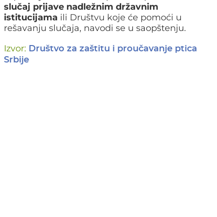
slučaj prijave nadležnim državnim
istitucijama
ili Društvu koje će pomoći u
rešavanju slučaja, navodi se u saopštenju.
Izvor:
Društvo za zaštitu i proučavanje ptica
Srbije