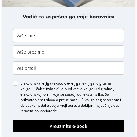
DODAJ KOMENTAR
Vodič za uspešno gajenje borovnica
Elektronska knjiga (e-book, e-knjiga, eknjiga, digitalna
knjiga, ili čak e-izdanje) je publikacija knjige u digitalnoj,
elektronskoj formi koja se sastoji od teksta i slika. Sa
prihvatanjem uslova o
preuzimanju E-knjige
saglasan sam i
da svake nedelje svoju mejl adresu dobijam najvažnije vesti
iz sveta poljoprivrede.
Preuzmite e-book