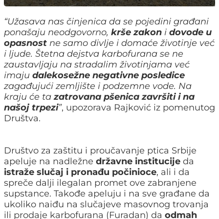
“Užasava nas činjenica da se pojedini građani
ponašaju neodgovorno,
krše
zakon
i
dovode
u
opasnost
ne samo divlje i domaće životinje već
i ljude. Štetna dejstva karbofurana se ne
zaustavljaju na stradalim životinjama već
imaju
dalekosežne
negativne
posledice
zagađujući zemljište i podzemne vode. Na
kraju će ta
zatrovana pšenica završiti i na
našoj trpezi
”
, upozorava Rajković iz pomenutog
Društva.
Društvo za zaštitu i proučavanje ptica Srbije
apeluje na nadležne
državne
institucije
da
istraže slučaj i pronađu počinioce
, ali i da
spreče dalji ilegalan promet ove zabranjene
supstance. Takođe apeluju i na sve građane da
ukoliko naiđu na slučajeve masovnog trovanja
ili prodaje karbofurana (Furadan) da
odmah