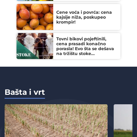
Cene voća i povrća: cena
kajsije niža, poskupeo
krompir!
Tovni bikovi pojeftinili,
cena prasadi konačno
porasla! Evo šta se dešava
na tržištu stoke...
Bašta i vrt