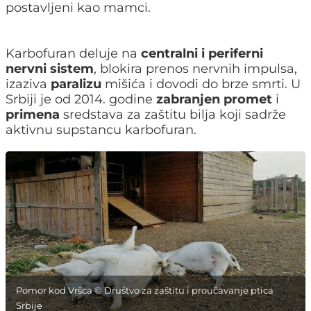
postavlјeni kao mamci.
Karbofuran deluje na
centralni i periferni
nervni sistem
, blokira prenos nervnih impulsa,
izaziva
paralizu
mišića i dovodi do brze smrti. U
Srbiji je od 2014. godine
zabranjen
promet
i
primena
sredstava za zaštitu bilja koji sadrže
aktivnu supstancu karbofuran.
Pomor kod Vršca © Društvo za zaštitu i proučavanje ptica
Srbije