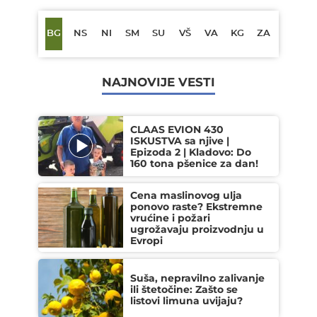
BG
NS
NI
SM
SU
VŠ
VA
KG
ZA
NAJNOVIJE VESTI
CLAAS EVION 430
ISKUSTVA sa njive |
Epizoda 2 | Kladovo: Do
160 tona pšenice za dan!
Cena maslinovog ulja
ponovo raste? Ekstremne
vrućine i požari
ugrožavaju proizvodnju u
Evropi
Suša, nepravilno zalivanje
ili štetočine: Zašto se
listovi limuna uvijaju?