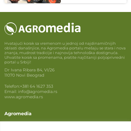
Hvatajući korak sa vremenom u jednoj od najdinamičnijih
oblasti današnjice, na Agromedia portalu mešaju se stara i nova
znanja, mudrost tradicije i najnovija tehnološka dostignuća.
Uhvatite korak sa promenama, pratite najčitaniji poljoprivredni
portal u Srbiji!
Dr Ivana Ribara 84, VI/26
11070 Novi Beograd
Telefon:
+381 64 1627 353
Email:
info@agromedia.rs
www.agromedia.rs
Agromedia
O nama