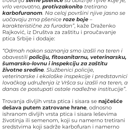
trovanja
seme
pšenice
sa obližnje njive koje je,
vrlo verovatno,
protivzakonito
tretirano
karbofuranom
. Na celoj površini njive jasno se
uočavaju zrna pšenice
roze
boje
–
karakteristične za furadan”
, kaže Draženko
Rajković, iz Društva za zaštitu i proučavanje
ptica Srbije i dodaje:
“Odmah nakon saznanja smo izašli na teren i
obavestili
policiju, fitosanitarnu, veterinarsku,
šumarsko-lovnu i inspekciju za zaštitu
životne sredine
. Službenici policije,
veterinarske i ekološke inspekcije i predstavnici
lovačkog udruženja iz Vršca su izašli na teren, a
danas će postupati ostale nadležne institucije”
.
Trovanja divlјih vrsta ptica i sisara se
najčešće
dešava putem zatrovane hrane
, odnosno
ishranom divlјih vrsta ptica i sisara leševima
životinja ili semenom, koji su namerno tretirani
sredstvima koji sadrže karbofuran i namerno