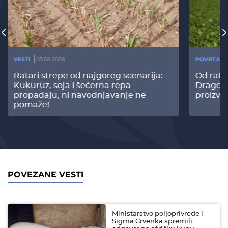
VESTI
03.08.2026
POVRTARS
Ratari strepe od najgoreg scenarija:
Od rata
Kukuruz, soja i šećerna repa
Dragomi
propadaju, ni navodnjavanje ne
proizvo
pomaže!
POVEZANE VESTI
Ministarstvo poljoprivrede i
Sigma Crvenka spremili