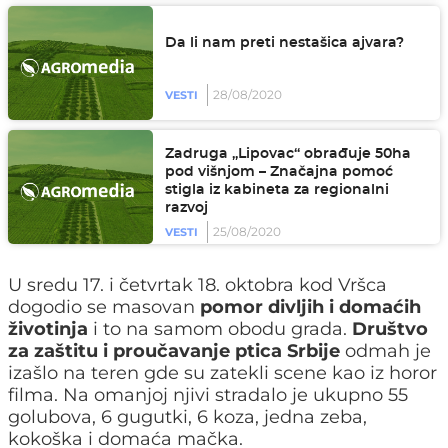
Da li nam preti nestašica ajvara?
28/08/2020
VESTI
Zadruga „Lipovac“ obrađuje 50ha
pod višnjom – Značajna pomoć
stigla iz kabineta za regionalni
razvoj
25/08/2020
VESTI
U sredu 17. i četvrtak 18. oktobra kod Vršca
dogodio se masovan
pomor divljih i domaćih
životinja
i to na samom obodu grada.
Društvo
za zaštitu i proučavanje ptica Srbije
odmah je
izašlo na teren gde su zatekli scene kao iz horor
filma. Na omanjoj njivi stradalo je ukupno 55
golubova, 6 gugutki, 6 koza, jedna zeba,
kokoška i domaća mačka.