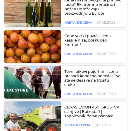
Cena maslinovog ulja ponovo
raste? Ekstremne vrućine i
požari ugrožavaju
proizvodnju u Evropi
07.08.2026
KRETANJE CENA
Cene voća i povrća: cena
kajsije niža, poskupeo
krompir!
06.08.2026
KRETANJE CENA
Tovni bikovi pojeftinili, cena
prasadi konačno porasla! Evo
šta se dešava na tržištu
stoke…
05.08.2026
KRETANJE CENA
CLAAS EVION 430 ISKUSTVA
sa njive | Epizoda 1 |
Topolovnik, žetva pšenice
31.07.2026
MEHANIZACIJA