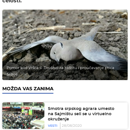
celosti.
Pomor kod Vršca © Društvo za zaštitu i proučavanje ptica
Srbije
MOŽDA VAS ZANIMA
Smotra srpskog agrara umesto
na Sajmištu seli se u virtuelno
okruženje
28/08/2020
VESTI