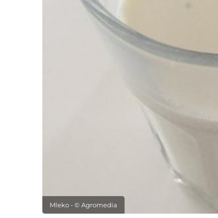
Mleko - © Agromedia