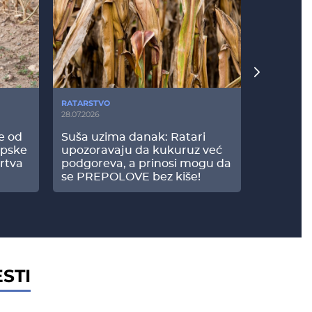
RATARSTVO
POVRTARS
28.07.2026
25.07.2026
še od
Suša uzima danak: Ratari
Komšije 
opske
upozoravaju da kukuruz već
paprici: 
rtva
podgoreva, a prinosi mogu da
došao do
se PREPOLOVE bez kiše!
STI