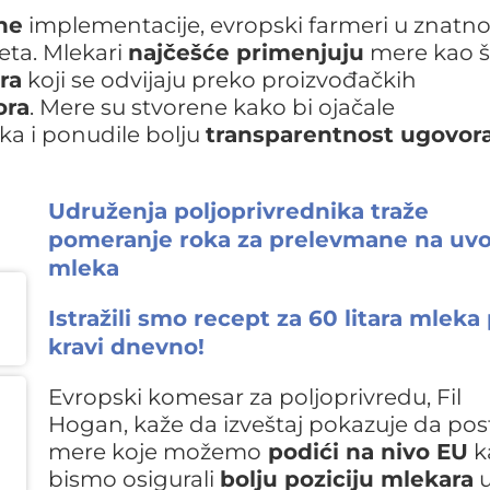
ne
implementacije, evropski farmeri u znatn
eta. Mlekari
najčešće primenjuju
mere kao š
ra
koji se odvijaju preko proizvođačkih
ora
. Mere su stvorene kako bi ojačale
a i ponudile bolju
transparentnost ugovor
Udruženja poljoprivrednika traže
pomeranje roka za prelevmane na uv
mleka
Istražili smo recept za 60 litara mleka
kravi dnevno!
Evropski komesar za poljoprivredu, Fil
Hogan, kaže da izveštaj pokazuje da pos
mere koje možemo
podići na nivo EU
k
bismo osigurali
bolju poziciju mlekara