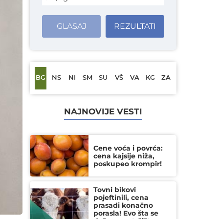
GLASAJ
REZULTATI
BG
NS
NI
SM
SU
VŠ
VA
KG
ZA
NAJNOVIJE VESTI
Cene voća i povrća:
cena kajsije niža,
poskupeo krompir!
Tovni bikovi
pojeftinili, cena
prasadi konačno
porasla! Evo šta se