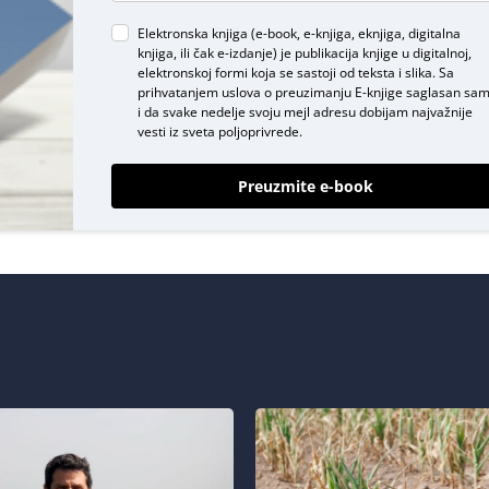
Elektronska knjiga (e-book, e-knjiga, eknjiga, digitalna
knjiga, ili čak e-izdanje) je publikacija knjige u digitalnoj,
elektronskoj formi koja se sastoji od teksta i slika. Sa
prihvatanjem uslova o
preuzimanju E-knjige
saglasan sa
i da svake nedelje svoju mejl adresu dobijam najvažnije
vesti iz sveta poljoprivrede.
Preuzmite e-book