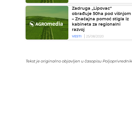
Zadruga „Lipovac“
obrađuje 50ha pod višnjom
– Značajna pomoć stigla iz
kabineta za regionalni
razvoj
VESTI
25/08/2020
Tekst je originalno objavljen u časopisu Poljoprivrednik