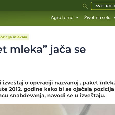
SVET POL
Agro teme
Život na selu
ozicija mlekara
t mleka” jača se
i izveštaj o operaciji nazvanoj „paket mlek
te 2012. godine kako bi se ojačala pozicija
cu snabdevanja, navodi se u izveštaju.