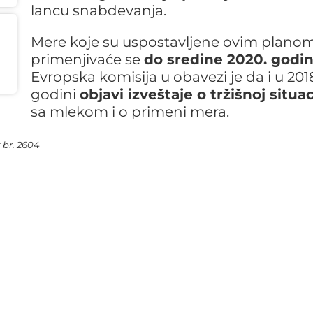
lancu snabdevanja.
Mere koje su uspostavljene ovim plano
primenjivaće se
do sredine 2020. godi
Evropska komisija u obavezi je da i u 201
godini
objavi izveštaje o tržišnoj situac
sa mlekom i o primeni mera.
 br. 2604