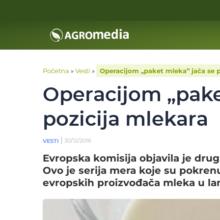
Početna
»
Vesti
»
Operacijom „paket mleka” jača se p
Operacijom „pake
pozicija mlekara
30/12/2016
VESTI
Evropska komisija objavila je drug
Ovo je serija mera koje su pokrenu
evropskih proizvođača mleka u lan