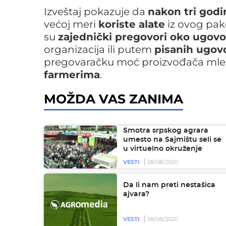
Izveštaj pokazuje da
nakon tri godi
većoj meri
koriste alate
iz ovog pak
su
zajednički pregovori oko ugovo
organizacija ili putem
pisanih ugov
pregovaračku moć proizvođača mlek
farmerima
.
MOŽDA VAS ZANIMA
Smotra srpskog agrara
umesto na Sajmištu seli se
u virtuelno okruženje
VESTI
28/08/2020
Da li nam preti nestašica
ajvara?
VESTI
28/08/2020