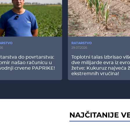
ARSTVO
RATARSTVO
26
29.07.2026
tarstva do povrtarstva:
Toplotni talas izbrisao vi
omir našao računicu u
dve milijarde evra iz evr
vodnji crvene PAPRIKE!
žetve: Kukuruz najveća ž
ekstremnih vrućina!
NAJČITANIJE VE