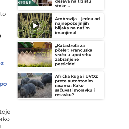
dešava na tržištu
o
stoke...
to
Ambrozija – jedna od
najnepoželjnijih
biljaka na našim
imanjima!
a
„Katastrofa za
pčele": Francuska
vraća u upotrebu
zabranjene
oz
pesticide!
Afrička kuga i UVOZ
prete autohtonim
 po
rasama: Kako
sačuvati moravku i
resavku?
toje
ako
u