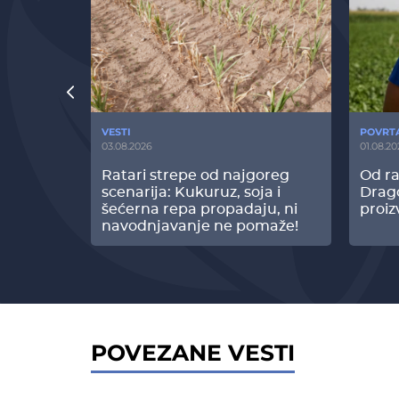
VESTI
POVRT
03.08.2026
01.08.20
radi
Ratari strepe od najgoreg
Od ra
z Biofor
scenarija: Kukuruz, soja i
Drag
ltata!
šećerna repa propadaju, ni
proiz
navodnjavanje ne pomaže!
POVEZANE VESTI