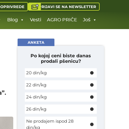
PRIJAVI SE NA NEWSLETTER
JOPRIVREDE
Blog
Vesti
AGRO PRIČE
Još
ANKETA
Po kojoj ceni biste danas
prodali pšenicu?
20 din/kg
22 din/kg
a”.
24 din/kg
26 din/kg
Ne prodajem ispod 28
din/kg