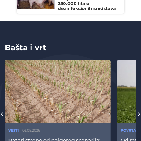
250.000 litara
dezinfekcionih sredstava
Bašta i vrt
VESTI
03.08.2026
POVRTARS
Ratari strepe od najgoreg scenarija:
Od rata