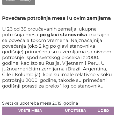
Povećana potrošnja mesa i u ovim zemljama
U 26 od 35 proučavanih zemalja, ukupna
potrošnja mesa
po glavi stanovnika
značajno
se povećala tokom vremena. Najznačajnija
povećanja (oko 2 kg po glavi stanovnika
godišnje) primećena su u zemljama sa nivoom
potrošnje ispod svetskog proseka iz 2000.
godine, kao što su Rusija, Vijetnam i Peru. U
južnoameričkim zemljama (Brazil, Argentina,
Čile i Kolumbija), koje su imale relativno visoku
potrošnju 2000. godine, takođe su primećeni
godišnji porasti za preko 1 kg po stanovniku.
Svetska upotreba mesa 2019. godina
VRSTE MESA
UPOTREBA
UDEO