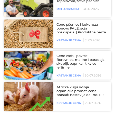
Topolovnik, žetva pšenice
31.07.2026
MEHANIZACIJA
Cene pšenice i kukuruza
ponovo PALE, soja
poskupela! | Produktna berza
31.07.2026
KRETANJE CENA
Cene voća i povrća:
Borovnice, maline i paradajz
skuplji, paprika i tikvice
jeftinije!
30.07.2026
KRETANJE CENA
Afrička kuga svinja
ograničila promet, cena
prasadi nastavlja da RASTE!
29.07.2026
KRETANJE CENA