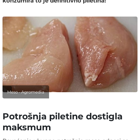
konzumira to je definitivno piletina!
Meso - Agromedia
Potrošnja piletine dostigla
maksmum