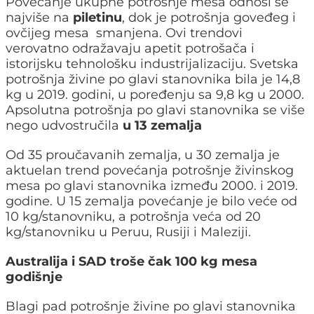
Povećanje ukupne potrošnje mesa odnosi se
najviše na
piletinu
, dok je potrošnja goveđeg i
ovčijeg mesa smanjena. Ovi trendovi
verovatno odražavaju apetit potrošača i
istorijsku tehnološku industrijalizaciju. Svetska
potrošnja živine po glavi stanovnika bila je 14,8
kg u 2019. godini, u poređenju sa 9,8 kg u 2000.
Apsolutna potrošnja po glavi stanovnika se više
nego udvostručila
u 13 zemalja
Od 35 proučavanih zemalja, u 30 zemalja je
aktuelan trend povećanja potrošnje živinskog
mesa po glavi stanovnika između 2000. i 2019.
godine. U 15 zemalja povećanje je bilo veće od
10 kg/stanovniku, a potrošnja veća od 20
kg/stanovniku u Peruu, Rusiji i Maleziji.
Australija i SAD troše čak 100 kg mesa
godišnje
Blagi pad potrošnje živine po glavi stanovnika