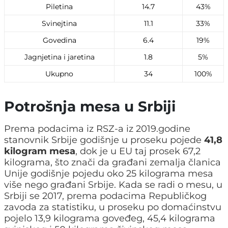
Piletina
14.7
43%
Svinejtina
11.1
33%
Govedina
6.4
19%
Jagnjetina i jaretina
1.8
5%
Ukupno
34
100%
Potrošnja mesa u Srbiji
Prema podacima iz RSZ-a iz 2019.godine
stanovnik Srbije godišnje u proseku pojede
41,8
kilogram mesa
, dok je u EU taj prosek 67,2
kilograma, što znači da građani zemalja članica
Unije godišnje pojedu oko 25 kilograma mesa
više nego građani Srbije. Kada se radi o mesu, u
Srbiji se 2017, prema podacima Republičkog
zavoda za statistiku, u proseku po domaćinstvu
pojelo 13,9 kilograma goveđeg, 45,4 kilograma