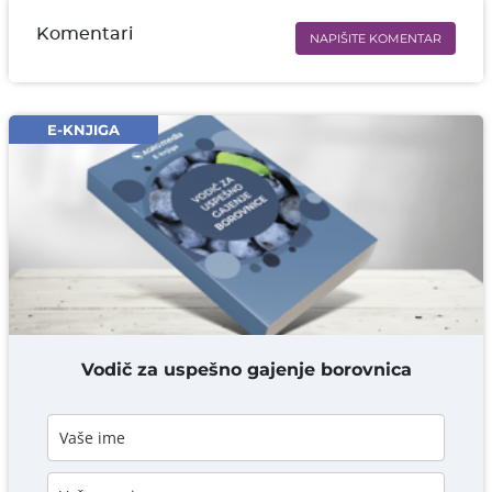
Komentari
NAPIŠITE KOMENTAR
Ime i prezime* obavezno
Email* obavezno
E-KNJIGA
Komentar* obavezno
DODAJ KOMENTAR
Vodič za uspešno gajenje borovnica