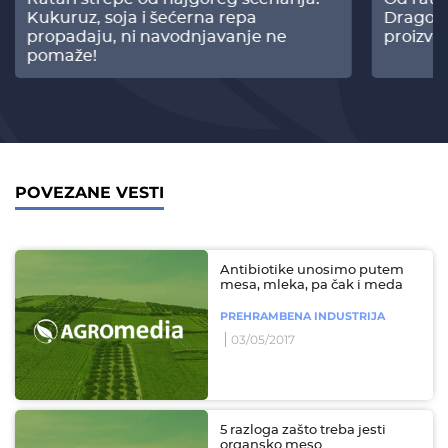
Kukuruz, soja i šećerna repa
Dragomi
propadaju, ni navodnjavanje ne
proizvo
pomaže!
POVEZANE VESTI
Antibiotike unosimo putem
mesa, mleka, pa čak i meda
PREHRAMBENA INDUSTRIJA
03/05/2017
5 razloga zašto treba jesti
organsko meso