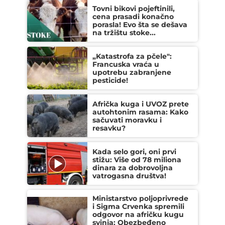
Tovni bikovi pojeftinili,
cena prasadi konačno
porasla! Evo šta se dešava
na tržištu stoke...
„Katastrofa za pčele":
Francuska vraća u
upotrebu zabranjene
pesticide!
Afrička kuga i UVOZ prete
autohtonim rasama: Kako
sačuvati moravku i
resavku?
Kada selo gori, oni prvi
stižu: Više od 78 miliona
dinara za dobrovoljna
vatrogasna društva!
Ministarstvo poljoprivrede
i Sigma Crvenka spremili
odgovor na afričku kugu
svinja: Obezbeđeno