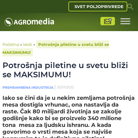
SVET POLJOPRIVREDE
Početna
»
Vesti
»
Potrošnja piletine u svetu bliži se
MAKSIMUMU!
Potrošnja piletine u svetu bliži
se MAKSIMUMU!
25/01/2022
PREHRAMBENA INDUSTRIJA
Iako se čini da je u nekim zemljama potrošnja
mesa dostigla vrhunac, ona nastavlja da
raste. Čak 80 milijardi životinja se zakolje
godišnje kako bi se proizvelo 340 milione
tona mesa za ljudsku ishranu. A kada
govorimo o vrsti mesa koja se najviše