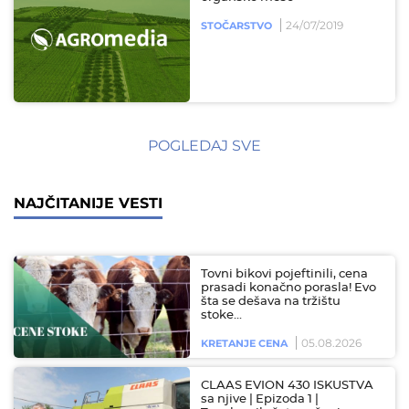
24/07/2019
STOČARSTVO
POGLEDAJ SVE
NAJČITANIJE VESTI
Tovni bikovi pojeftinili, cena
prasadi konačno porasla! Evo
šta se dešava na tržištu
stoke…
05.08.2026
KRETANJE CENA
CLAAS EVION 430 ISKUSTVA
sa njive | Epizoda 1 |