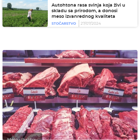
Autohtona rasa svinja koja živi u
skladu sa prirodom, a donosi
meso izvanrednog kvaliteta
27/07/2024
STOČARSTVO
Meso - Pixabay