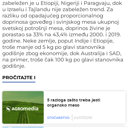
zabeležen je u Etiopiji, Nigeriji i Paragvaju, dok
u Izraelu i Tajlandu nije zabeležen trend. Za
razliku od opadajućeg proporcionalnog
doprinosa goveđeg i svinjskog mesa ukupnoj
svetskoj potrošnji mesa, doprinos živine je
porastao sa 33% na 43,4% između 2000. i 2019.
godine. Neke zemlje, poput Indije i Etiopije,
troše manje od 5 kg po glavi stanovnika
godišnje zbog ekonomije, dok Australija i SAD,
na primer, troše čak 100 kg po glavi stanovnika
godišnje.
PROČITAJTE I
5 razloga zašto treba jesti
organsko meso
24/07/2019
STOČARSTVO