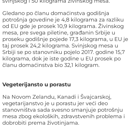
svinjskog i 50 kilograma živinskog mesa.
Gledano po članu domaćinstva godišnja
potrošnja govedine je 4,8 kilograma za razliku
od EU gde je prosek 10,9 kilograma. Živinskog
mesa, pre svega piletine, građanin Srbije u
proseku godišnje pojede 17,3 kilograma, u EU je
taj prosek 24,2 kilograma. Svinjskog mesa u
Srbiji se po stanovniku pojelo 2017. godine 15,7
kilograma, dok je iste godine u EU prosek po
članu domaćinstva bio 32,1 kilogram.
Vegeterijansto u porastu
Na Novom Zelandu, Kanadi i Švajcarskoj,
vegetarijanstvo je u porastu jer veći deo
stanovništva sada svesno smanjuje potrošnju
mesa zbog ekoloških, zdravstvenih problema i
dobrobiti prema životinjama.