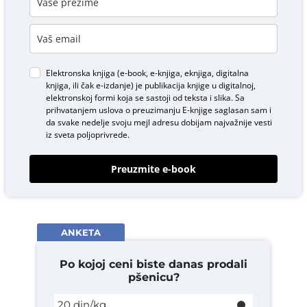
Elektronska knjiga (e-book, e-knjiga, eknjiga, digitalna
knjiga, ili čak e-izdanje) je publikacija knjige u digitalnoj,
elektronskoj formi koja se sastoji od teksta i slika. Sa
prihvatanjem uslova o
preuzimanju E-knjige
saglasan sam i
da svake nedelje svoju mejl adresu dobijam najvažnije vesti
iz sveta poljoprivrede.
Preuzmite e-book
ANKETA
Po kojoj ceni biste danas prodali
pšenicu?
20 din/kg