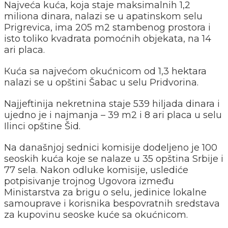
Najveća kuća, koja staje maksimalnih 1,2
miliona dinara, nalazi se u apatinskom selu
Prigrevica, ima 205 m2 stambenog prostora i
isto toliko kvadrata pomoćnih objekata, na 14
ari placa.
Кuća sa najvećom okućnicom od 1,3 hektara
nalazi se u opštini Šabac u selu Pridvorina.
Najjeftinija nekretnina staje 539 hiljada dinara i
ujedno je i najmanja – 39 m2 i 8 ari placa u selu
Ilinci opštine Šid.
Na današnjoj sednici komisije dodeljeno je 100
seoskih kuća koje se nalaze u 35 opština Srbije i
77 sela. Nakon odluke komisije, uslediće
potpisivanje trojnog Ugovora između
Ministarstva za brigu o selu, jedinice lokalne
samouprave i korisnika bespovratnih sredstava
za kupovinu seoske kuće sa okućnicom.