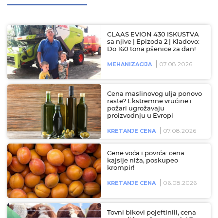
CLAAS EVION 430 ISKUSTVA
sa njive | Epizoda 2 | Kladovo:
Do 160 tona pšenice za dan!
07.08.2026
MEHANIZACIJA
Cena maslinovog ulja ponovo
raste? Ekstremne vrućine i
požari ugrožavaju
proizvodnju u Evropi
07.08.2026
KRETANJE CENA
Cene voća i povrća: cena
kajsije niža, poskupeo
krompir!
06.08.2026
KRETANJE CENA
Tovni bikovi pojeftinili, cena