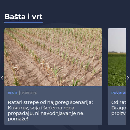
Bašta i vrt
VESTI
03.08.2026
POVRTARS
Ratari strepe od najgoreg scenarija:
Od rata
Kukuruz, soja i šećerna repa
Dragomi
propadaju, ni navodnjavanje ne
proizvo
pomaže!