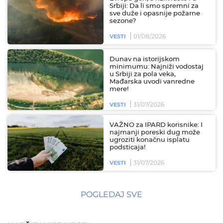
Srbiji: Da li smo spremni za
sve duže i opasnije požarne
sezone?
01/08/2026
VESTI
Dunav na istorijskom
minimumu: Najniži vodostaj
u Srbiji za pola veka,
Mađarska uvodi vanredne
mere!
31/07/2026
VESTI
VAŽNO za IPARD korisnike: I
najmanji poreski dug može
ugroziti konačnu isplatu
podsticaja!
31/07/2026
VESTI
POGLEDAJ SVE