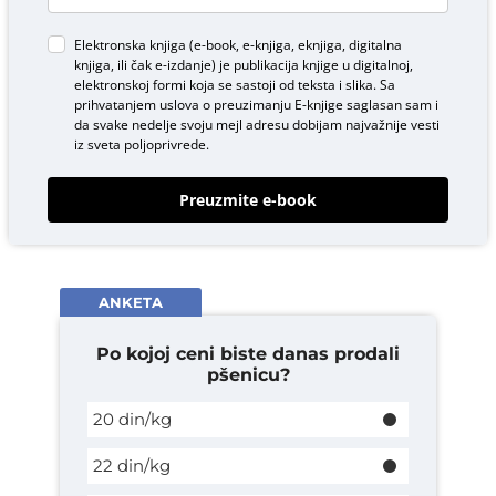
Elektronska knjiga (e-book, e-knjiga, eknjiga, digitalna
knjiga, ili čak e-izdanje) je publikacija knjige u digitalnoj,
elektronskoj formi koja se sastoji od teksta i slika. Sa
prihvatanjem uslova o
preuzimanju E-knjige
saglasan sam i
da svake nedelje svoju mejl adresu dobijam najvažnije vesti
iz sveta poljoprivrede.
Preuzmite e-book
ANKETA
Po kojoj ceni biste danas prodali
pšenicu?
20 din/kg
22 din/kg