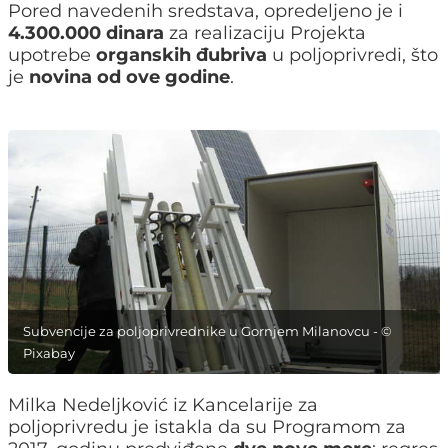
Pored navedenih sredstava, opredeljeno je i
4.300.000 dinara
za realizaciju Projekta
upotrebe
organskih đubriva
u poljoprivredi, što
je
novina od ove godine
.
Subvencije za poljoprivrednike u Gornjem Milanovcu - ©
Pixabay
Milka Nedeljković iz Kancelarije za
poljoprivredu je istakla da su Programom za