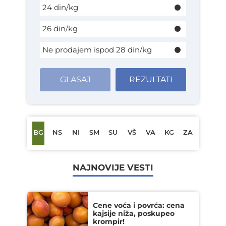
24 din/kg
26 din/kg
Ne prodajem ispod 28 din/kg
GLASAJ
REZULTATI
BG
NS
NI
SM
SU
VŠ
VA
KG
ZA
NAJNOVIJE VESTI
Cene voća i povrća: cena
kajsije niža, poskupeo
krompir!