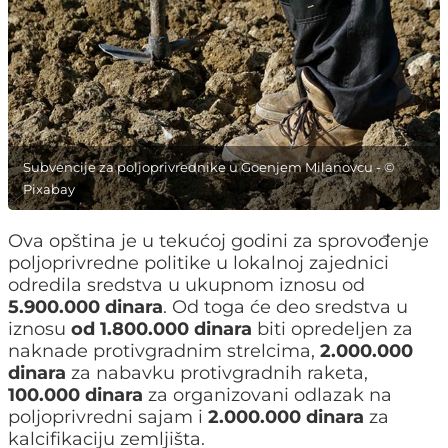
Subvencije za poljoprivrednike u Goenjem Milanovcu - ©
Pixabay
Ova opština je u tekućoj godini za sprovođenje
poljoprivredne politike u lokalnoj zajednici
odredila sredstva u ukupnom iznosu od
5.900.000 dinara
. Od toga će deo sredstva u
iznosu
od 1.800.000 dinara
biti opredeljen za
naknade protivgradnim strelcima,
2.000.000
dinara
za nabavku protivgradnih raketa,
100.000 dinara
za organizovani odlazak na
poljoprivredni sajam i
2.000.000 dinara
za
kalcifikaciju zemljišta.