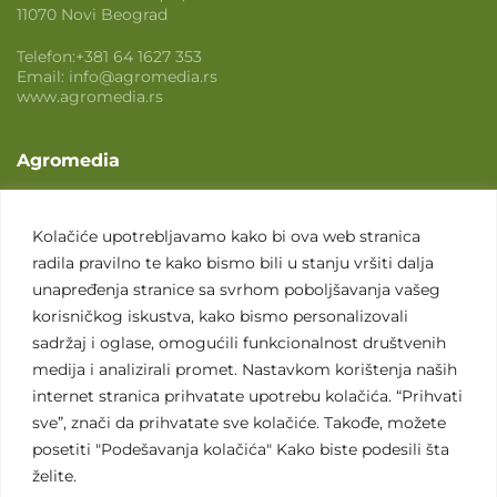
11070 Novi Beograd
Telefon:
+381 64 1627 353
Email:
info@agromedia.rs
www.agromedia.rs
Agromedia
O nama
Svet poljoprivrede
Kolačiće upotrebljavamo kako bi ova web stranica
radila pravilno te kako bismo bili u stanju vršiti dalja
Marketing usluge
unapređenja stranice sa svrhom poboljšavanja vašeg
Tražimo saradnike
korisničkog iskustva, kako bismo personalizovali
sadržaj i oglase, omogućili funkcionalnost društvenih
Kontakt
medija i analizirali promet. Nastavkom korištenja naših
internet stranica prihvatate upotrebu kolačića. “Prihvati
Kontakt
sve”, znači da prihvatate sve kolačiće. Takođe, možete
posetiti "Podešavanja kolačića" Kako biste podesili šta
želite.