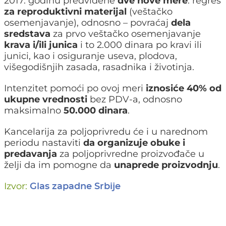
2017. godinu predviđene
dve nove mere
: regres
za reproduktivni materijal
(veštačko
osemenjavanje), odnosno – povraćaj
dela
sredstava
za prvo veštačko osemenjavanje
krava i/ili junica
i to 2.000 dinara po kravi ili
junici, kao i osiguranje useva, plodova,
višegodišnjih zasada, rasadnika i životinja.
Intenzitet pomoći po ovoj meri
iznosiće 40% od
ukupne vrednosti
bez PDV-a, odnosno
maksimalno
50.000 dinara
.
Kancelarija za poljoprivredu će i u narednom
periodu nastaviti
da organizuje obuke i
predavanja
za poljoprivredne proizvođače u
želji da im pomogne da
unaprede proizvodnju
.
Izvor:
Glas zapadne Srbije