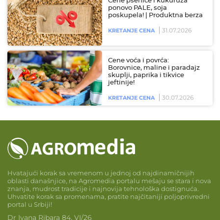
Cene pšenice i kukuruza
ponovo PALE, soja
poskupela! | Produktna berza
31.07.2026
KRETANJE CENA
Cene voća i povrća:
Borovnice, maline i paradajz
skuplji, paprika i tikvice
jeftinije!
30.07.2026
KRETANJE CENA
Hvatajući korak sa vremenom u jednoj od najdinamičnijih
oblasti današnjice, na Agromedia portalu mešaju se stara i nova
znanja, mudrost tradicije i najnovija tehnološka dostignuća.
Uhvatite korak sa promenama, pratite najčitaniji poljoprivredni
portal u Srbiji!
Dr Ivana Ribara 84, VI/26