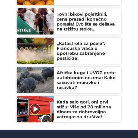
Tovni bikovi pojeftinili,
cena prasadi konačno
porasla! Evo šta se dešava
na tržištu stoke...
„Katastrofa za pčele":
Francuska vraća u
upotrebu zabranjene
pesticide!
Afrička kuga i UVOZ prete
autohtonim rasama: Kako
sačuvati moravku i
resavku?
Kada selo gori, oni prvi
stižu: Više od 78 miliona
dinara za dobrovoljna
vatrogasna društva!