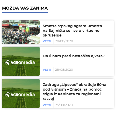
MOŽDA VAS ZANIMA
Smotra srpskog agrara umesto
na Sajmištu seli se u virtuelno
okruženje
28/08/2020
VESTI
Da li nam preti nestašica ajvara?
28/08/2020
VESTI
Zadruga „Lipovac“ obrađuje 50ha
pod višnjom – Značajna pomoć
stigla iz kabineta za regionalni
razvoj
25/08/2020
VESTI