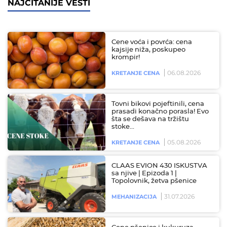
NAJČITANIJE VESTI
Cene voća i povrća: cena
kajsije niža, poskupeo
krompir!
06.08.2026
KRETANJE CENA
Tovni bikovi pojeftinili, cena
prasadi konačno porasla! Evo
šta se dešava na tržištu
stoke…
05.08.2026
KRETANJE CENA
CLAAS EVION 430 ISKUSTVA
sa njive | Epizoda 1 |
Topolovnik, žetva pšenice
31.07.2026
MEHANIZACIJA