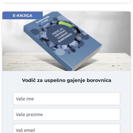
Email* obavezno
E-KNJIGA
Komentar* obavezno
DODAJ KOMENTAR
Vodič za uspešno gajenje borovnica