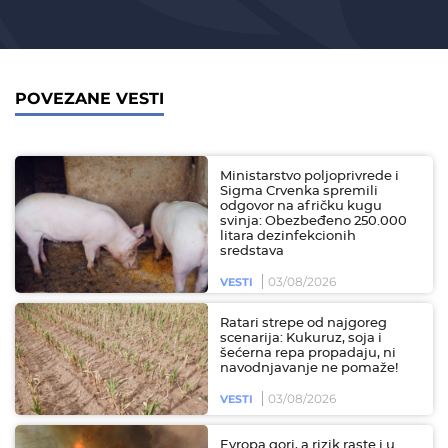
POVEZANE VESTI
Ministarstvo poljoprivrede i
Sigma Crvenka spremili
odgovor na afričku kugu
svinja: Obezbeđeno 250.000
litara dezinfekcionih
sredstava
03/08/2026
VESTI
Ratari strepe od najgoreg
scenarija: Kukuruz, soja i
šećerna repa propadaju, ni
navodnjavanje ne pomaže!
03/08/2026
VESTI
Evropa gori, a rizik raste i u