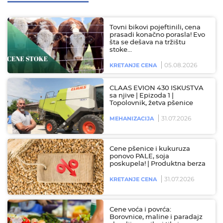
Tovni bikovi pojeftinili, cena
prasadi konačno porasla! Evo
šta se dešava na tržištu
stoke…
05.08.2026
KRETANJE CENA
CLAAS EVION 430 ISKUSTVA
sa njive | Epizoda 1 |
Topolovnik, žetva pšenice
31.07.2026
MEHANIZACIJA
Cene pšenice i kukuruza
ponovo PALE, soja
poskupela! | Produktna berza
31.07.2026
KRETANJE CENA
Cene voća i povrća:
Borovnice, maline i paradajz