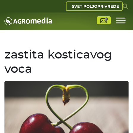
SVET POLJOPRIVREDE
zastita kosticavog
voca