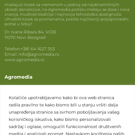
Hvatajući korak sa vremenom u jednoj od najdinamičnijih
oblasti današnjice, na Agromedia portalu mešaju se stara i nova
znanja, mudrost tradicije i najnovija tehnološka dostignuća.
Uhvatite korak sa promenama, pratite najčitaniji poljoprivredni
portal u Srbiji!
Dr Ivana Ribara 84, VI/26
11070 Novi Beograd
Telefon:
+381 64 1627 353
Email:
info@agromedia.rs
www.agromedia.rs
Agromedia
O nama
Svet poljoprivrede
Kolačiće upotrebljavamo kako bi ova web stranica
radila pravilno te kako bismo bili u stanju vršiti dalja
Marketing usluge
unapređenja stranice sa svrhom poboljšavanja vašeg
Tražimo saradnike
korisničkog iskustva, kako bismo personalizovali
sadržaj i oglase, omogućili funkcionalnost društvenih
Kontakt
medija i analizirali promet. Nastavkom korištenja naših