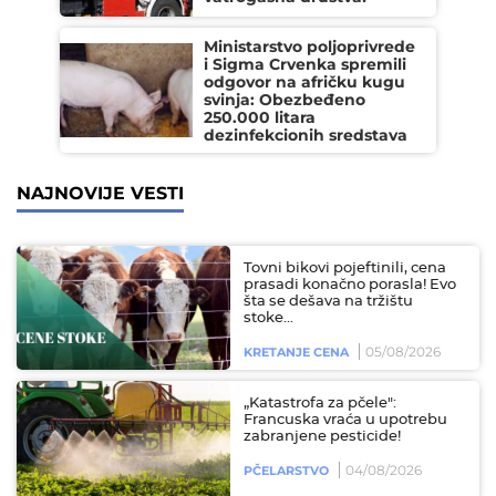
Ministarstvo poljoprivrede
i Sigma Crvenka spremili
odgovor na afričku kugu
svinja: Obezbeđeno
250.000 litara
dezinfekcionih sredstava
NAJNOVIJE VESTI
Tovni bikovi pojeftinili, cena
prasadi konačno porasla! Evo
šta se dešava na tržištu
stoke...
05/08/2026
KRETANJE CENA
„Katastrofa za pčele":
Francuska vraća u upotrebu
zabranjene pesticide!
04/08/2026
PČELARSTVO