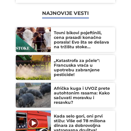
NAJNOVIJE VESTI
Tovni bikovi pojeftinili,
cena prasadi konačno
porasla! Evo šta se dešava
na tržištu stoke...
„Katastrofa za pčele":
Francuska vraća u
upotrebu zabranjene
pesticide!
Afrička kuga i UVOZ prete
autohtonim rasama: Kako
sačuvati moravku i
resavku?
Kada selo gori, oni prvi
stižu: Više od 78 miliona
dinara za dobrovoljna
vatrogasna društva!