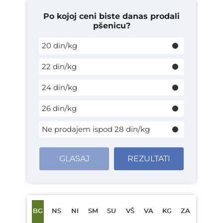
Po kojoj ceni biste danas prodali
pšenicu?
20 din/kg
22 din/kg
24 din/kg
26 din/kg
Ne prodajem ispod 28 din/kg
GLASAJ
REZULTATI
BG
NS
NI
SM
SU
VŠ
VA
KG
ZA