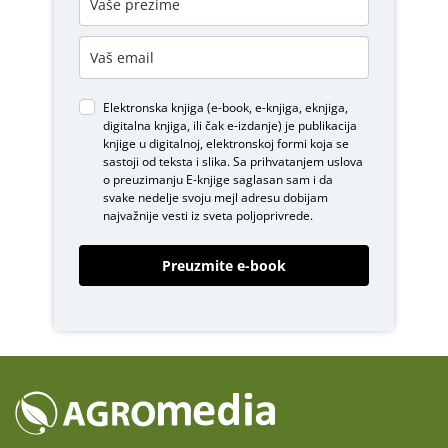
Elektronska knjiga (e-book, e-knjiga, eknjiga,
digitalna knjiga, ili čak e-izdanje) je publikacija
knjige u digitalnoj, elektronskoj formi koja se
sastoji od teksta i slika. Sa prihvatanjem uslova
o
preuzimanju E-knjige
saglasan sam i da
svake nedelje svoju mejl adresu dobijam
najvažnije vesti iz sveta poljoprivrede.
Preuzmite e-book