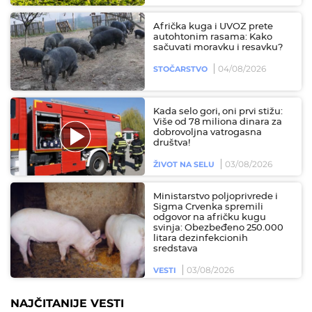
Afrička kuga i UVOZ prete
autohtonim rasama: Kako
sačuvati moravku i resavku?
04/08/2026
STOČARSTVO
Kada selo gori, oni prvi stižu:
Više od 78 miliona dinara za
dobrovoljna vatrogasna
društva!
03/08/2026
ŽIVOT NA SELU
Ministarstvo poljoprivrede i
Sigma Crvenka spremili
odgovor na afričku kugu
svinja: Obezbeđeno 250.000
litara dezinfekcionih
sredstava
03/08/2026
VESTI
NAJČITANIJE VESTI