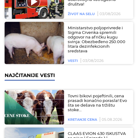
društva!
03/08/2026
ŽIVOT NA SELU
Ministarstvo poljoprivrede i
Sigma Crvenka spremili
odgovor na afričku kugu
svinja: Obezbeđeno 250.000
litara dezinfekcionih
sredstava
03/08/2026
VESTI
NAJČITANIJE VESTI
Tovni bikovi pojeftinili, cena
prasadi konačno porasla! Evo
šta se dešava na tržištu
stoke…
05.08.2026
KRETANJE CENA
CLAAS EVION 430 ISKUSTVA