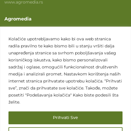
www.agromedia.rs
Agromedia
O nama
Svet poljoprivrede
Kolačiće upotrebljavamo kako bi ova web stranica
radila pravilno te kako bismo bili u stanju vršiti dalja
Marketing usluge
unapređenja stranice sa svrhom poboljšavanja vašeg
Tražimo saradnike
korisničkog iskustva, kako bismo personalizovali
sadržaj i oglase, omogućili funkcionalnost društvenih
Kontakt
medija i analizirali promet. Nastavkom korištenja naših
internet stranica prihvatate upotrebu kolačića. “Prihvati
Kontakt
sve”, znači da prihvatate sve kolačiće. Takođe, možete
posetiti "Podešavanja kolačića" Kako biste podesili šta
želite.
Prihvati Sve
Sva prava zadržana. 2007 - 2026. © Agromedia d.o.o.