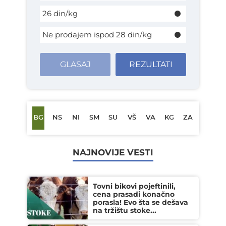
26 din/kg
Ne prodajem ispod 28 din/kg
GLASAJ
REZULTATI
BG
NS
NI
SM
SU
VŠ
VA
KG
ZA
NAJNOVIJE VESTI
Tovni bikovi pojeftinili,
cena prasadi konačno
porasla! Evo šta se dešava
na tržištu stoke...