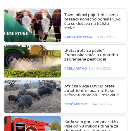
Tovni bikovi pojeftinili, cena
prasadi konačno porasla! Evo
šta se dešava na tržištu
stoke...
05/08/2026
KRETANJE CENA
„Katastrofa za pčele":
Francuska vraća u upotrebu
zabranjene pesticide!
04/08/2026
PČELARSTVO
Afrička kuga i UVOZ prete
autohtonim rasama: Kako
sačuvati moravku i resavku?
04/08/2026
STOČARSTVO
Kada selo gori, oni prvi stižu:
Više od 78 miliona dinara za
dobrovoljna vatrogasna