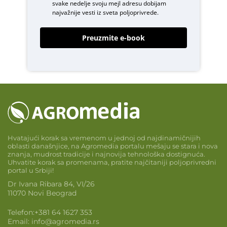
svake nedelje svoju mejl adresu dobijam
najvažnije vesti iz sveta poljoprivrede.
Preuzmite e-book
Hvatajući korak sa vremenom u jednoj od najdinamičnijih
oblasti današnjice, na Agromedia portalu mešaju se stara i nova
znanja, mudrost tradicije i najnovija tehnološka dostignuća.
Uhvatite korak sa promenama, pratite najčitaniji poljoprivredni
portal u Srbiji!
Dr Ivana Ribara 84, VI/26
11070 Novi Beograd
Telefon:
+381 64 1627 353
Email:
info@agromedia.rs