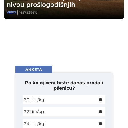
nivou prošlogodišnjih
1657539619
VESTI
ANKETA
Po kojoj ceni biste danas prodali
pšenicu?
20 din/kg
22 din/kg
24 din/kg