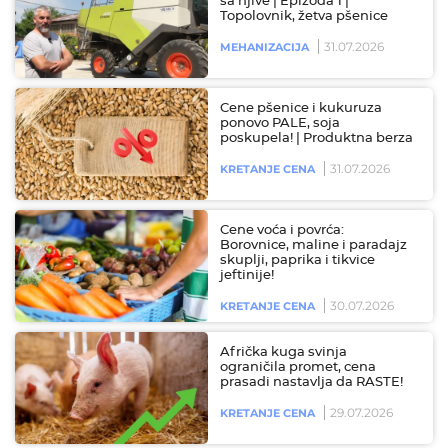
sa njive | Epizoda 1 |
Topolovnik, žetva pšenice
31.07.2026
MEHANIZACIJA
Cene pšenice i kukuruza
ponovo PALE, soja
poskupela! | Produktna berza
31.07.2026
KRETANJE CENA
Cene voća i povrća:
Borovnice, maline i paradajz
skuplji, paprika i tikvice
jeftinije!
30.07.2026
KRETANJE CENA
Afrička kuga svinja
ograničila promet, cena
prasadi nastavlja da RASTE!
29.07.2026
KRETANJE CENA