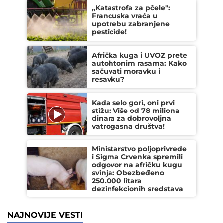
„Katastrofa za pčele":
Francuska vraća u
upotrebu zabranjene
pesticide!
Afrička kuga i UVOZ prete
autohtonim rasama: Kako
sačuvati moravku i
resavku?
Kada selo gori, oni prvi
stižu: Više od 78 miliona
dinara za dobrovoljna
vatrogasna društva!
Ministarstvo poljoprivrede
i Sigma Crvenka spremili
odgovor na afričku kugu
svinja: Obezbeđeno
250.000 litara
dezinfekcionih sredstava
NAJNOVIJE VESTI