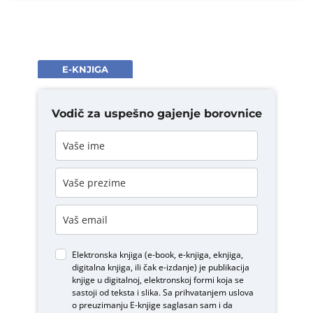
E-KNJIGA
Vodič za uspešno gajenje borovnice
Elektronska knjiga (e-book, e-knjiga, eknjiga,
digitalna knjiga, ili čak e-izdanje) je publikacija
knjige u digitalnoj, elektronskoj formi koja se
sastoji od teksta i slika. Sa prihvatanjem uslova
o
preuzimanju E-knjige
saglasan sam i da