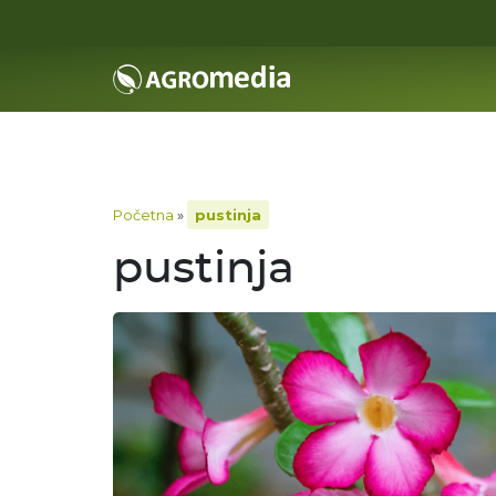
Početna
»
pustinja
pustinja