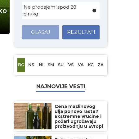
Ne prodajem ispod 28
ko
din/kg
GLASAJ
REZULTATI
BG
NS
NI
SM
SU
VŠ
VA
KG
ZA
NAJNOVIJE VESTI
Cena maslinovog
ulja ponovo raste?
Ekstremne vrućine i
požari ugrožavaju
proizvodnju u Evropi