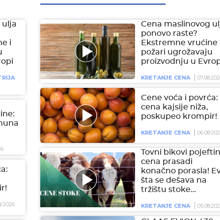
ulja
Cena maslinovog ul
ponovo raste?
e i
Ekstremne vrućine 
u
požari ugrožavaju
ropi
proizvodnju u Evrop
RIJA
KRETANJE CENA
07.08.202
Cene voća i povrća:
cena kajsije niža,
čine:
poskupeo krompir!
imuna
KRETANJE CENA
06.08.20
26
Tovni bikovi pojeftini
cena prasadi
a:
konačno porasla! E
šta se dešava na
r!
tržištu stoke…
8/2026
KRETANJE CENA
05.08.20