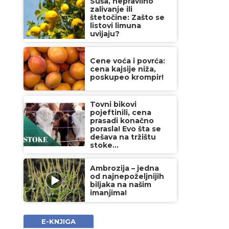
Suša, nepravilno
zalivanje ili
štetočine: Zašto se
listovi limuna
uvijaju?
Cene voća i povrća:
cena kajsije niža,
poskupeo krompir!
Tovni bikovi
pojeftinili, cena
prasadi konačno
porasla! Evo šta se
dešava na tržištu
stoke...
Ambrozija – jedna
od najnepoželjnijih
biljaka na našim
imanjima!
E-KNJIGA