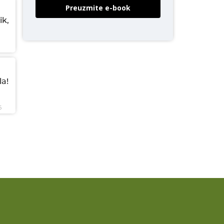
Preuzmite e-book
ik,
a!
6