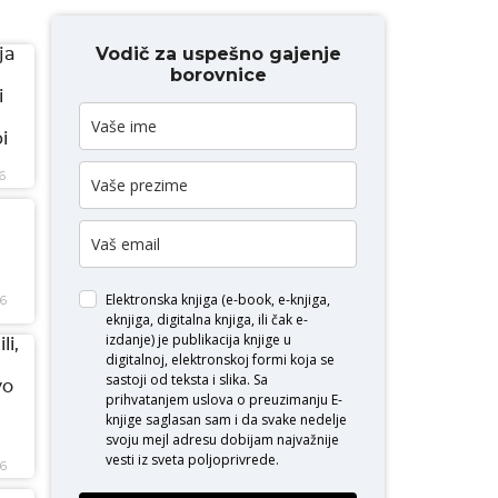
Vodič za uspešno gajenje
ja
borovnice
i
i
6
Elektronska knjiga (e-book, e-knjiga,
26
eknjiga, digitalna knjiga, ili čak e-
izdanje) je publikacija knjige u
li,
digitalnoj, elektronskoj formi koja se
sastoji od teksta i slika. Sa
vo
prihvatanjem uslova o
preuzimanju E-
knjige
saglasan sam i da svake nedelje
svoju mejl adresu dobijam najvažnije
vesti iz sveta poljoprivrede.
26