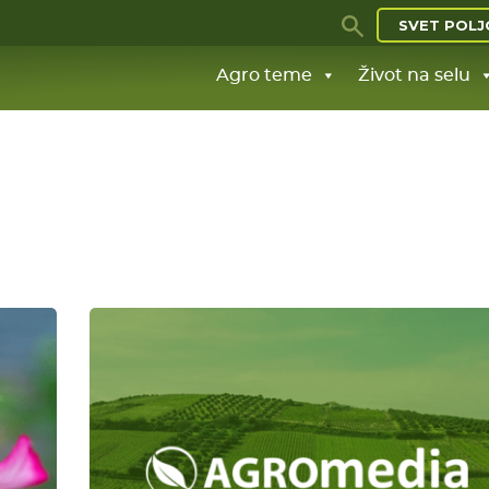
SVET POLJ
Agro teme
Život na selu