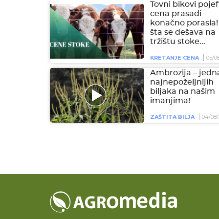
Tovni bikovi pojeft
cena prasadi
konačno porasla!
šta se dešava na
tržištu stoke...
KRETANJE CENA
05/0
Ambrozija – jedn
najnepoželjnijih
biljaka na našim
imanjima!
ZAŠTITA BILJA
04/08/