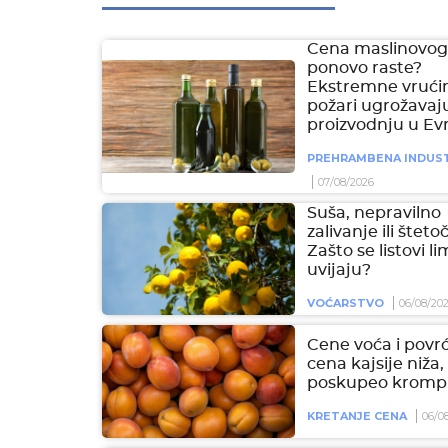
Cena maslinovog 
ponovo raste?
Ekstremne vrućin
požari ugrožavaj
proizvodnju u Ev
PREHRAMBENA INDUST
07/08/2026
Suša, nepravilno
zalivanje ili šteto
Zašto se listovi l
uvijaju?
VOĆARSTVO
06/08/20
Cene voća i povrć
cena kajsije niža,
poskupeo krompi
KRETANJE CENA
06/0