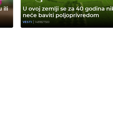
ili
U ovoj zemlji se za 40 godina ni
neće baviti poljoprivredom
VESTI
1481827500