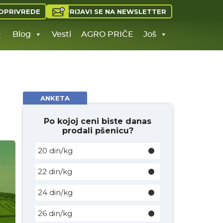
PRIJAVI SE NA NEWSLETTER
OPRIVREDE
Blog
Vesti
AGRO PRIČE
Još
ANKETA
Po kojoj ceni biste danas
prodali pšenicu?
20 din/kg
22 din/kg
24 din/kg
26 din/kg