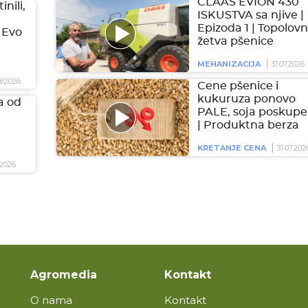
CLAAS EVION 430
inili,
ISKUSTVA sa njive |
Epizoda 1 | Topolovn
 Evo
žetva pšenice
MEHANIZACIJA
31.07.2026
8/2026
Cene pšenice i
kukuruza ponovo
a od
PALE, soja poskupel
| Produktna berza
KRETANJE CENA
31.07.202
2026
Agromedia
Kontakt
O nama
Kontakt