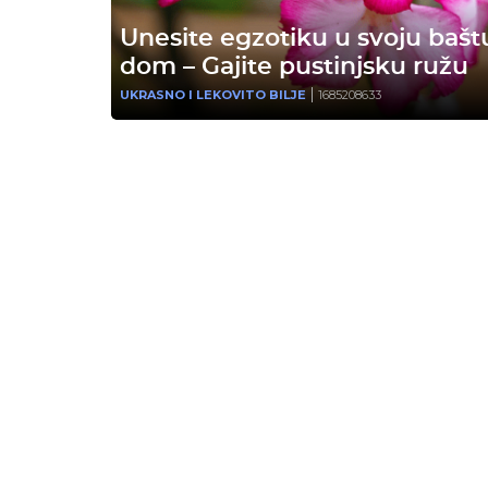
Unesite egzotiku u svoju baštu 
dom – Gajite pustinjsku ružu
UKRASNO I LEKOVITO BILJE
1685208633