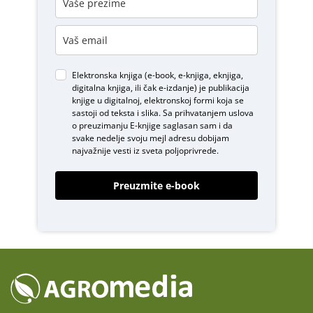
Elektronska knjiga (e-book, e-knjiga, eknjiga,
digitalna knjiga, ili čak e-izdanje) je publikacija
knjige u digitalnoj, elektronskoj formi koja se
sastoji od teksta i slika. Sa prihvatanjem uslova
o
preuzimanju E-knjige
saglasan sam i da
svake nedelje svoju mejl adresu dobijam
najvažnije vesti iz sveta poljoprivrede.
Preuzmite e-book