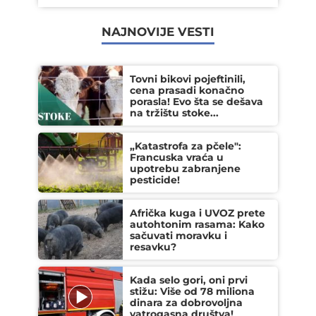
NAJNOVIJE VESTI
Tovni bikovi pojeftinili,
cena prasadi konačno
porasla! Evo šta se dešava
na tržištu stoke...
„Katastrofa za pčele":
Francuska vraća u
upotrebu zabranjene
pesticide!
Afrička kuga i UVOZ prete
autohtonim rasama: Kako
sačuvati moravku i
resavku?
Kada selo gori, oni prvi
stižu: Više od 78 miliona
dinara za dobrovoljna
vatrogasna društva!