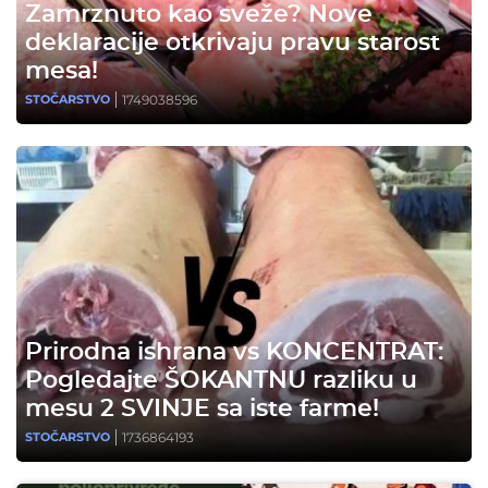
Zamrznuto kao sveže? Nove
deklaracije otkrivaju pravu starost
mesa!
1749038596
STOČARSTVO
Prirodna ishrana vs KONCENTRAT:
Pogledajte ŠOKANTNU razliku u
mesu 2 SVINJE sa iste farme!
1736864193
STOČARSTVO