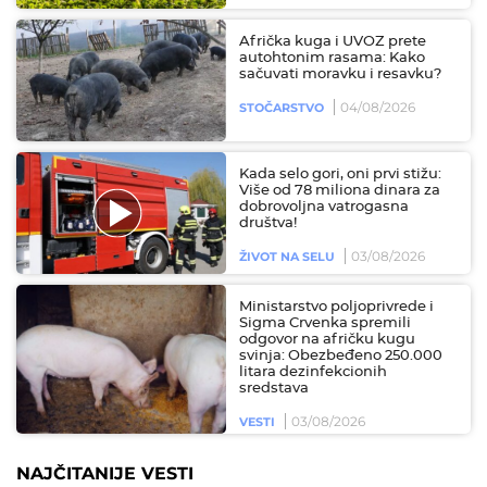
Afrička kuga i UVOZ prete
autohtonim rasama: Kako
sačuvati moravku i resavku?
04/08/2026
STOČARSTVO
Kada selo gori, oni prvi stižu:
Više od 78 miliona dinara za
dobrovoljna vatrogasna
društva!
03/08/2026
ŽIVOT NA SELU
Ministarstvo poljoprivrede i
Sigma Crvenka spremili
odgovor na afričku kugu
svinja: Obezbeđeno 250.000
litara dezinfekcionih
sredstava
03/08/2026
VESTI
NAJČITANIJE VESTI