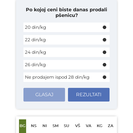
Po kojoj ceni biste danas prodali
pšenicu?
20 din/kg
22 din/kg
24 din/kg
26 din/kg
Ne prodajem ispod 28 din/kg
GLASAJ
REZULTATI
BG
NS
NI
SM
SU
VŠ
VA
KG
ZA