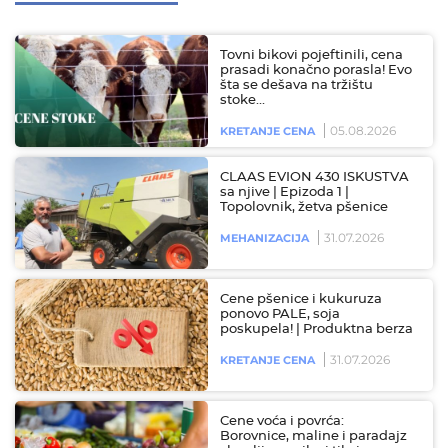
Tovni bikovi pojeftinili, cena
prasadi konačno porasla! Evo
šta se dešava na tržištu
stoke…
05.08.2026
KRETANJE CENA
CLAAS EVION 430 ISKUSTVA
sa njive | Epizoda 1 |
Topolovnik, žetva pšenice
31.07.2026
MEHANIZACIJA
Cene pšenice i kukuruza
ponovo PALE, soja
poskupela! | Produktna berza
31.07.2026
KRETANJE CENA
Cene voća i povrća:
Borovnice, maline i paradajz