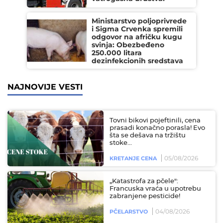
Ministarstvo poljoprivrede
i Sigma Crvenka spremili
odgovor na afričku kugu
svinja: Obezbeđeno
250.000 litara
dezinfekcionih sredstava
NAJNOVIJE VESTI
Tovni bikovi pojeftinili, cena
prasadi konačno porasla! Evo
šta se dešava na tržištu
stoke...
05/08/2026
KRETANJE CENA
„Katastrofa za pčele":
Francuska vraća u upotrebu
zabranjene pesticide!
04/08/2026
PČELARSTVO