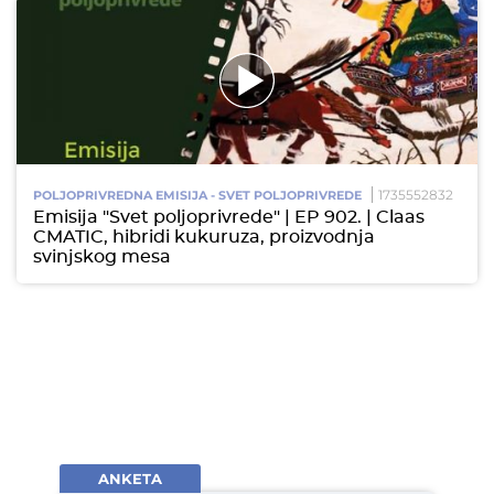
1735552832
POLJOPRIVREDNA EMISIJA - SVET POLJOPRIVREDE
Emisija "Svet poljoprivrede" | EP 902. | Claas
CMATIC, hibridi kukuruza, proizvodnja
svinjskog mesa
ANKETA