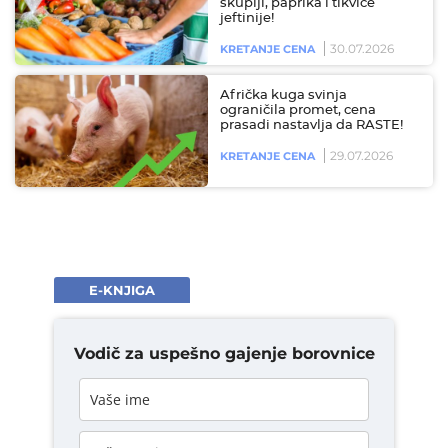
skuplji, paprika i tikvice
jeftinije!
30.07.2026
KRETANJE CENA
Afrička kuga svinja
ograničila promet, cena
prasadi nastavlja da RASTE!
29.07.2026
KRETANJE CENA
E-KNJIGA
Vodič za uspešno gajenje borovnice