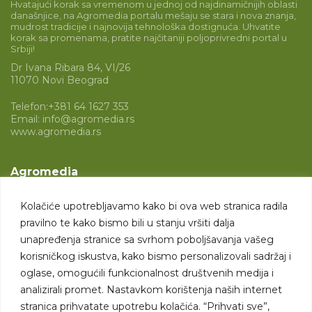
Hvatajući korak sa vremenom u jednoj od najdinamičnijih oblasti
današnjice, na Agromedia portalu mešaju se stara i nova znanja,
mudrost tradicije i najnovija tehnološka dostignuća. Uhvatite
korak sa promenama, pratite najčitaniji poljoprivredni portal u
Srbiji!
Dr Ivana Ribara 84, VI/26
11070 Novi Beograd
Telefon:
+381 64 1627 353
Email:
info@agromedia.rs
www.agromedia.rs
Agromedia
O nama
Kolačiće upotrebljavamo kako bi ova web stranica radila
Svet poljoprivrede
pravilno te kako bismo bili u stanju vršiti dalja
Marketing usluge
unapređenja stranice sa svrhom poboljšavanja vašeg
korisničkog iskustva, kako bismo personalizovali sadržaj i
Tražimo saradnike
oglase, omogućili funkcionalnost društvenih medija i
analizirali promet. Nastavkom korištenja naših internet
Kontakt
stranica prihvatate upotrebu kolačića. “Prihvati sve”,