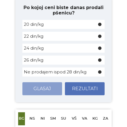
Po kojoj ceni biste danas prodali
pšenicu?
20 din/kg
22 din/kg
24 din/kg
26 din/kg
Ne prodajem ispod 28 din/kg
GLASAJ
REZULTATI
BG
NS
NI
SM
SU
VŠ
VA
KG
ZA