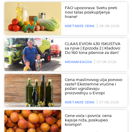
FAO upozorava: Svetu preti
novi talas poskupljenja
hrane!
08.08.2026
KRETANJE CENA
CLAAS EVION 430 ISKUSTVA
sa njive | Epizoda 2 | Kladovo:
Do 160 tona pšenice za dan!
07.08.2026
MEHANIZACIJA
Cena maslinovog ulja ponovo
raste? Ekstremne vrućine i
požari ugrožavaju
proizvodnju u Evropi
07.08.2026
KRETANJE CENA
Cene voća i povrća: cena
kajsije niža, poskupeo
krompir!