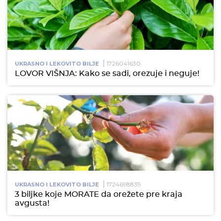
1726041630
UKRASNO I LEKOVITO BILJE
LOVOR VIŠNJA: Kako se sadi, orezuje i neguje!
1724698839
UKRASNO I LEKOVITO BILJE
3 biljke koje MORATE da orežete pre kraja
avgusta!