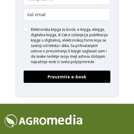
Elektronska knjiga (e-book, e-knjiga, eknjiga,
digitalna knjiga, ili čak e-izdanje) je publikacija
knjige u digitalnoj, elektronskoj formi koja se
sastoji od teksta i slika. Sa prihvatanjem
uslova o
preuzimanju E-knjige
saglasan sam i
da svake nedelje svoju mejl adresu dobijam
najvažnije vesti iz sveta poljoprivrede.
Preuzmite e-book