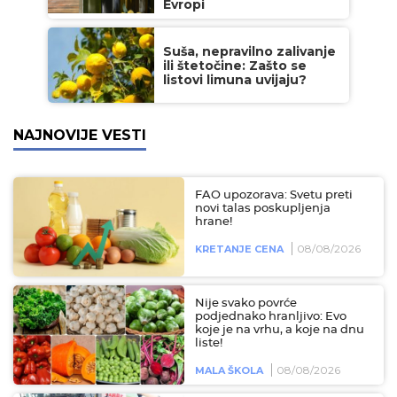
Evropi
Suša, nepravilno zalivanje
ili štetočine: Zašto se
listovi limuna uvijaju?
NAJNOVIJE VESTI
FAO upozorava: Svetu preti
novi talas poskupljenja
hrane!
08/08/2026
KRETANJE CENA
Nije svako povrće
podjednako hranljivo: Evo
koje je na vrhu, a koje na dnu
liste!
08/08/2026
MALA ŠKOLA