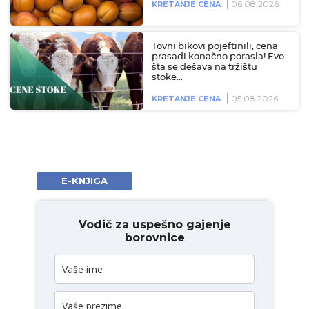
06.08.2026
KRETANJE CENA
Tovni bikovi pojeftinili, cena
prasadi konačno porasla! Evo
šta se dešava na tržištu
stoke…
05.08.2026
KRETANJE CENA
E-KNJIGA
Vodič za uspešno gajenje
borovnice