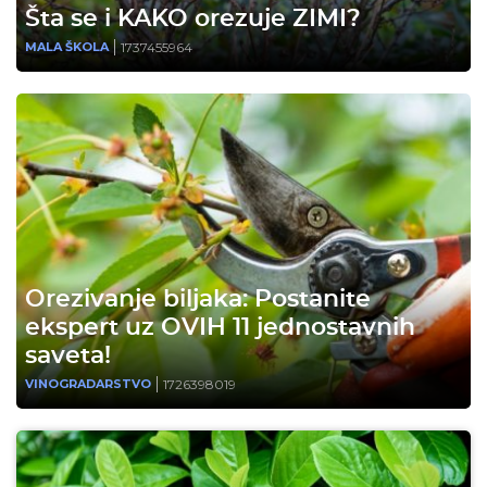
Šta se i KAKO orezuje ZIMI?
1737455964
MALA ŠKOLA
Orezivanje biljaka: Postanite
ekspert uz OVIH 11 jednostavnih
saveta!
1726398019
VINOGRADARSTVO