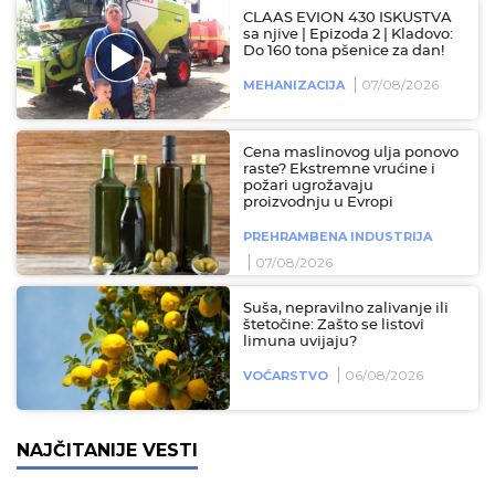
CLAAS EVION 430 ISKUSTVA
sa njive | Epizoda 2 | Kladovo:
Do 160 tona pšenice za dan!
07/08/2026
MEHANIZACIJA
Cena maslinovog ulja ponovo
raste? Ekstremne vrućine i
požari ugrožavaju
proizvodnju u Evropi
PREHRAMBENA INDUSTRIJA
07/08/2026
Suša, nepravilno zalivanje ili
štetočine: Zašto se listovi
limuna uvijaju?
06/08/2026
VOĆARSTVO
NAJČITANIJE VESTI