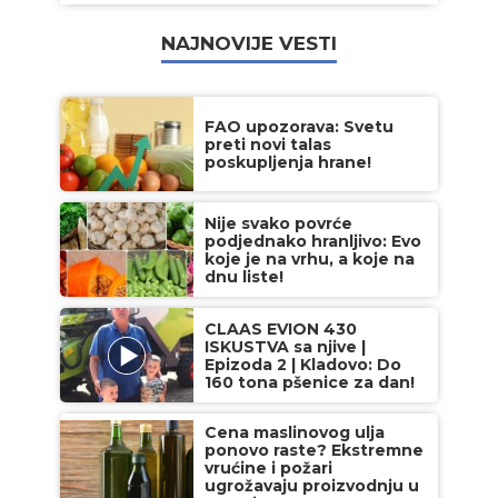
NAJNOVIJE VESTI
FAO upozorava: Svetu
preti novi talas
poskupljenja hrane!
Nije svako povrće
podjednako hranljivo: Evo
koje je na vrhu, a koje na
dnu liste!
CLAAS EVION 430
ISKUSTVA sa njive |
Epizoda 2 | Kladovo: Do
160 tona pšenice za dan!
Cena maslinovog ulja
ponovo raste? Ekstremne
vrućine i požari
ugrožavaju proizvodnju u