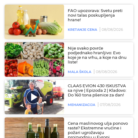
FAO upozorava: Svetu preti
novi talas poskupljenja
hrane!
08/08/2026
KRETANJE CENA
Nije svako povrće
podjednako hranljivo: Evo
koje je na vrhu, a koje na dnu
liste!
08/08/2026
MALA ŠKOLA
CLAAS EVION 430 ISKUSTVA
sa njive | Epizoda 2 | Kladovo:
Do 160 tona pšenice za dan!
07/08/2026
MEHANIZACIJA
Cena maslinovog ulja ponovo
raste? Ekstremne vrućine i
požari ugrožavaju
proizvodnju u Evropi