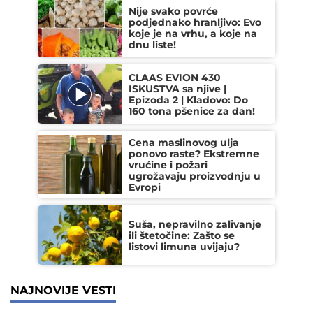
Nije svako povrće
podjednako hranljivo: Evo
koje je na vrhu, a koje na
dnu liste!
CLAAS EVION 430
ISKUSTVA sa njive |
Epizoda 2 | Kladovo: Do
160 tona pšenice za dan!
Cena maslinovog ulja
ponovo raste? Ekstremne
vrućine i požari
ugrožavaju proizvodnju u
Evropi
Suša, nepravilno zalivanje
ili štetočine: Zašto se
listovi limuna uvijaju?
NAJNOVIJE VESTI