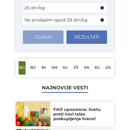
26 din/kg
Ne prodajem ispod 28 din/kg
GLASAJ
REZULTATI
BG
NS
NI
SM
SU
VŠ
VA
KG
ZA
NAJNOVIJE VESTI
FAO upozorava: Svetu
preti novi talas
poskupljenja hrane!