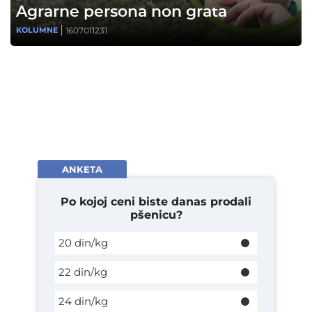
Agrarne persona non grata
1607011231
KOLUMNE
ANKETA
Po kojoj ceni biste danas prodali
pšenicu?
20 din/kg
22 din/kg
24 din/kg