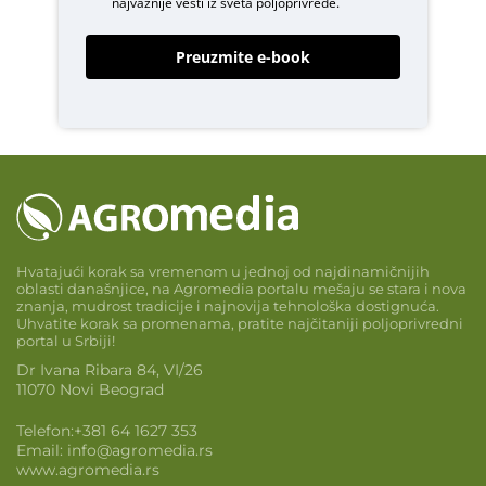
najvažnije vesti iz sveta poljoprivrede.
Preuzmite e-book
Hvatajući korak sa vremenom u jednoj od najdinamičnijih
oblasti današnjice, na Agromedia portalu mešaju se stara i nova
znanja, mudrost tradicije i najnovija tehnološka dostignuća.
Uhvatite korak sa promenama, pratite najčitaniji poljoprivredni
portal u Srbiji!
Dr Ivana Ribara 84, VI/26
11070 Novi Beograd
Telefon:
+381 64 1627 353
Email:
info@agromedia.rs
www.agromedia.rs