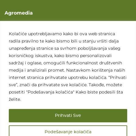
Agromedia
O nama
Svet poljoprivrede
Kolačiće upotrebljavamo kako bi ova web stranica
radila pravilno te kako bismo bili u stanju vršiti dalja
Marketing usluge
unapređenja stranice sa svrhom poboljšavanja vašeg
Tražimo saradnike
korisničkog iskustva, kako bismo personalizovali
sadržaj i oglase, omogućili funkcionalnost društvenih
Kontakt
medija i analizirali promet. Nastavkom korištenja naših
internet stranica prihvatate upotrebu kolačića. “Prihvati
Kontakt
sve”, znači da prihvatate sve kolačiće. Takođe, možete
posetiti "Podešavanja kolačića" Kako biste podesili šta
želite.
Prihvati Sve
Sva prava zadržana. 2007 - 2026. © Agromedia d.o.o.
Podešavanje kolaćiča
Uslovi korišćenja
Politika privatnosti