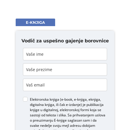
E-KNJIGA
Vodič za uspešno gajenje borovnice
Elektronska knjiga (e-book, e-knjiga, eknjiga,
digitalna knjiga, ili čak e-izdanje) je publikacija
knjige u digitalnoj, elektronskoj formi koja se
sastoji od teksta i slika. Sa prihvatanjem uslova
o
preuzimanju E-knjige
saglasan sam i da
svake nedelje svoju mejl adresu dobijam