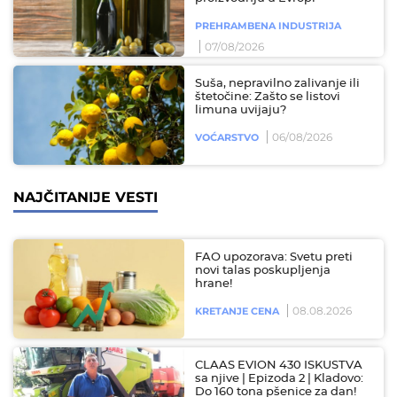
PREHRAMBENA INDUSTRIJA
07/08/2026
Suša, nepravilno zalivanje ili
štetočine: Zašto se listovi
limuna uvijaju?
06/08/2026
VOĆARSTVO
NAJČITANIJE VESTI
FAO upozorava: Svetu preti
novi talas poskupljenja
hrane!
08.08.2026
KRETANJE CENA
CLAAS EVION 430 ISKUSTVA
sa njive | Epizoda 2 | Kladovo:
Do 160 tona pšenice za dan!