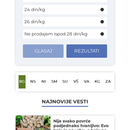
24 din/kg
26 din/kg
Ne prodajem ispod 28 din/kg
GLASAJ
REZULTATI
BG
NS
NI
SM
SU
VŠ
VA
KG
ZA
NAJNOVIJE VESTI
Nije svako povrće
podjednako hranljivo: Evo