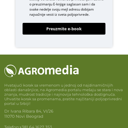
o
preuzimanju E-knjige
saglasan sam i da
svake nedelje svoju mejl adresu dobijam
najvažnije vesti iz sveta poljoprivrede.
Preuzmite e-book
Hvatajući korak sa vremenom u jednoj od najdinamičnijih
oblasti današnjice, na Agromedia portalu mešaju se stara i nova
znanja, mudrost tradicije i najnovija tehnološka dostignuća.
Uhvatite korak sa promenama, pratite najčitaniji poljoprivredni
portal u Srbiji!
Dr Ivana Ribara 84, VI/26
11070 Novi Beograd
Telefon:
+381 64 1627 353