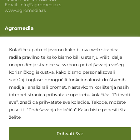
Email:
info@agromedia.rs
www.agromedia.rs
Agromedia
O nama
Svet poljoprivrede
Kolačiće upotrebljavamo kako bi ova web stranica
radila pravilno te kako bismo bili u stanju vršiti dalja
Marketing usluge
unapređenja stranice sa svrhom poboljšavanja vašeg
Tražimo saradnike
korisničkog iskustva, kako bismo personalizovali
sadržaj i oglase, omogućili funkcionalnost društvenih
Kontakt
medija i analizirali promet. Nastavkom korištenja naših
internet stranica prihvatate upotrebu kolačića. “Prihvati
Kontakt
sve”, znači da prihvatate sve kolačiće. Takođe, možete
posetiti "Podešavanja kolačića" Kako biste podesili šta
želite.
Prihvati Sve