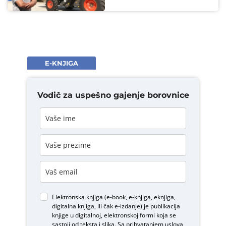
E-KNJIGA
Vodič za uspešno gajenje borovnice
Elektronska knjiga (e-book, e-knjiga, eknjiga,
digitalna knjiga, ili čak e-izdanje) je publikacija
knjige u digitalnoj, elektronskoj formi koja se
sastoji od teksta i slika. Sa prihvatanjem uslova