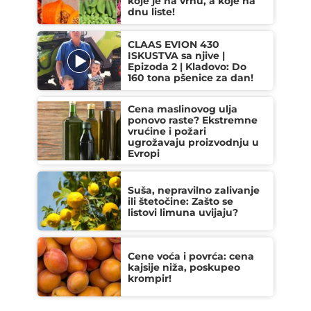
koje je na vrhu, a koje na
dnu liste!
CLAAS EVION 430
ISKUSTVA sa njive |
Epizoda 2 | Kladovo: Do
160 tona pšenice za dan!
Cena maslinovog ulja
ponovo raste? Ekstremne
vrućine i požari
ugrožavaju proizvodnju u
Evropi
Suša, nepravilno zalivanje
ili štetočine: Zašto se
listovi limuna uvijaju?
Cene voća i povrća: cena
kajsije niža, poskupeo
krompir!