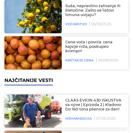
Suša, nepravilno zalivanje ili
štetočine: Zašto se listovi
limuna uvijaju?
06/08/2026
VOĆARSTVO
Cene voća i povrća: cena
kajsije niža, poskupeo
krompir!
06/08/2026
KRETANJE CENA
NAJČITANIJE VESTI
CLAAS EVION 430 ISKUSTVA
sa njive | Epizoda 2 | Kladovo:
Do 160 tona pšenice za dan!
07.08.2026
MEHANIZACIJA