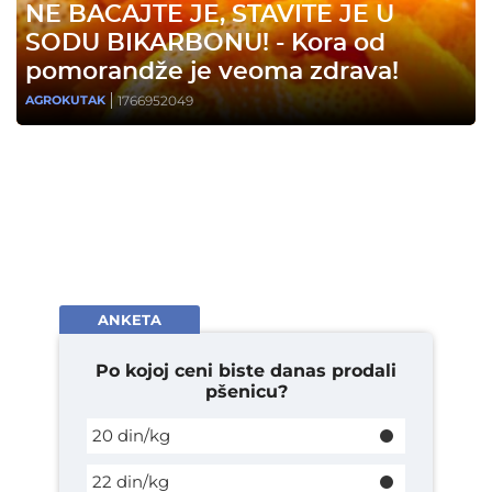
NE BACAJTE JE, STAVITE JE U
SODU BIKARBONU! - Kora od
pomorandže je veoma zdrava!
1766952049
AGROKUTAK
ANKETA
Po kojoj ceni biste danas prodali
pšenicu?
20 din/kg
22 din/kg