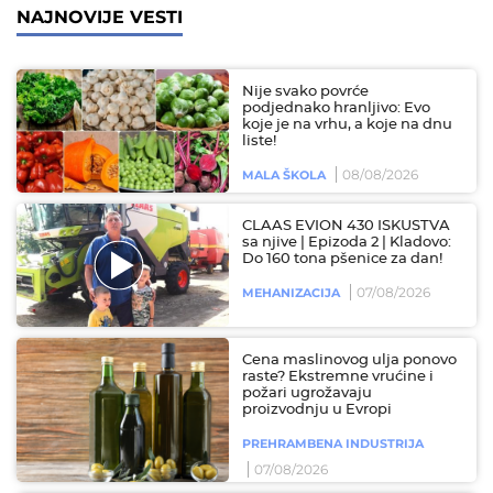
NAJNOVIJE VESTI
Nije svako povrće
podjednako hranljivo: Evo
koje je na vrhu, a koje na dnu
liste!
08/08/2026
MALA ŠKOLA
CLAAS EVION 430 ISKUSTVA
sa njive | Epizoda 2 | Kladovo:
Do 160 tona pšenice za dan!
07/08/2026
MEHANIZACIJA
Cena maslinovog ulja ponovo
raste? Ekstremne vrućine i
požari ugrožavaju
proizvodnju u Evropi
PREHRAMBENA INDUSTRIJA
07/08/2026