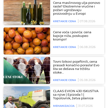
Cena maslinovog ulja ponovo
raste? Ekstremne vrućine i
požari ugrožavaju
proizvodnju u Evropi
07.08.2026
KRETANJE CENA
Cene voća i povrća: cena
kajsije niža, poskupeo
krompir!
06.08.2026
KRETANJE CENA
Tovni bikovi pojeftinili, cena
prasadi konačno porasla! Evo
šta se dešava na tržištu
stoke…
05.08.2026
KRETANJE CENA
CLAAS EVION 430 ISKUSTVA
sa njive | Epizoda 1 |
Topolovnik, žetva pšenice
31.07.2026
MEHANIZACIJA