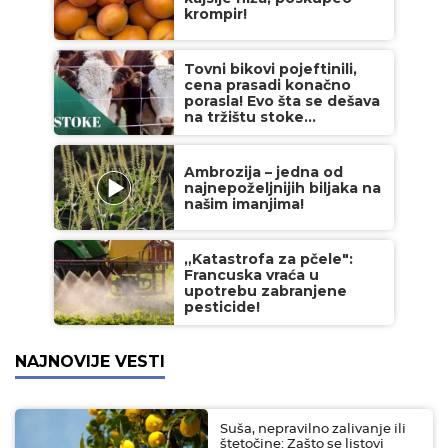
krompir!
Tovni bikovi pojeftinili,
cena prasadi konačno
porasla! Evo šta se dešava
na tržištu stoke...
Ambrozija – jedna od
najnepoželjnijih biljaka na
našim imanjima!
„Katastrofa za pčele":
Francuska vraća u
upotrebu zabranjene
pesticide!
NAJNOVIJE VESTI
Suša, nepravilno zalivanje ili
štetočine: Zašto se listovi