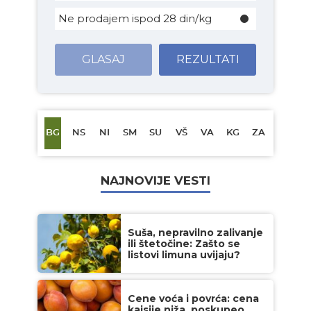
Ne prodajem ispod 28 din/kg
GLASAJ
REZULTATI
BG
NS
NI
SM
SU
VŠ
VA
KG
ZA
NAJNOVIJE VESTI
Suša, nepravilno zalivanje
ili štetočine: Zašto se
listovi limuna uvijaju?
Cene voća i povrća: cena
kajsije niža, poskupeo