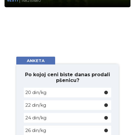
1482151680
VESTI
ANKETA
Po kojoj ceni biste danas prodali
pšenicu?
20 din/kg
22 din/kg
24 din/kg
26 din/kg