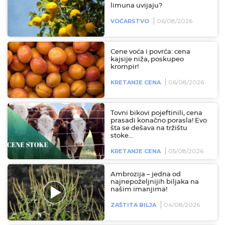
limuna uvijaju?
06/08/2026
VOĆARSTVO
Cene voća i povrća: cena
kajsije niža, poskupeo
krompir!
06/08/2026
KRETANJE CENA
Tovni bikovi pojeftinili, cena
prasadi konačno porasla! Evo
šta se dešava na tržištu
stoke...
05/08/2026
KRETANJE CENA
Ambrozija – jedna od
najnepoželjnijih biljaka na
našim imanjima!
04/08/2026
ZAŠTITA BILJA