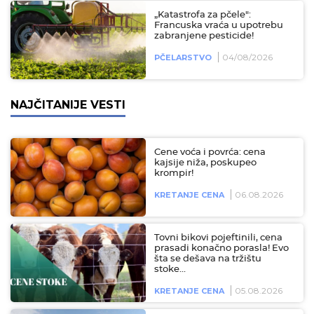
„Katastrofa za pčele":
Francuska vraća u upotrebu
zabranjene pesticide!
04/08/2026
PČELARSTVO
NAJČITANIJE VESTI
Cene voća i povrća: cena
kajsije niža, poskupeo
krompir!
06.08.2026
KRETANJE CENA
Tovni bikovi pojeftinili, cena
prasadi konačno porasla! Evo
šta se dešava na tržištu
stoke…
05.08.2026
KRETANJE CENA