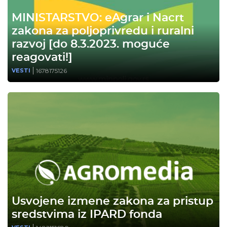
MINISTARSTVO: eAgrar i Nacrt
zakona za poljoprivredu i ruralni
razvoj [do 8.3.2023. moguće
reagovati!]
1678175126
VESTI
Usvojene izmene zakona za pristup
sredstvima iz IPARD fonda