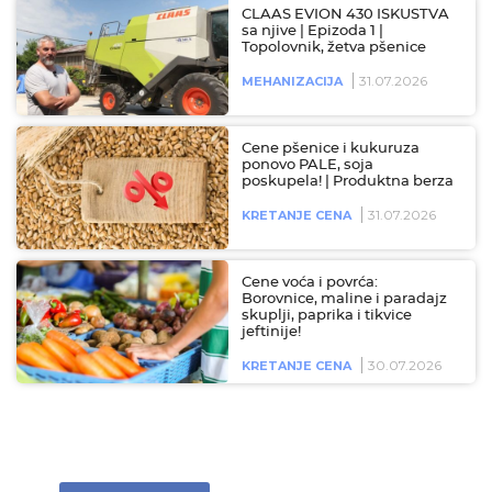
CLAAS EVION 430 ISKUSTVA
sa njive | Epizoda 1 |
Topolovnik, žetva pšenice
31.07.2026
MEHANIZACIJA
Cene pšenice i kukuruza
ponovo PALE, soja
poskupela! | Produktna berza
31.07.2026
KRETANJE CENA
Cene voća i povrća:
Borovnice, maline i paradajz
skuplji, paprika i tikvice
jeftinije!
30.07.2026
KRETANJE CENA