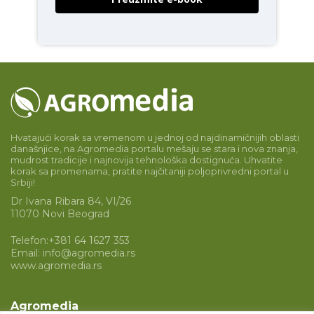
Hvatajući korak sa vremenom u jednoj od najdinamičnijih oblasti
današnjice, na Agromedia portalu mešaju se stara i nova znanja,
mudrost tradicije i najnovija tehnološka dostignuća. Uhvatite
korak sa promenama, pratite najčitaniji poljoprivredni portal u
Srbiji!
Dr Ivana Ribara 84, VI/26
11070 Novi Beograd
Telefon:
+381 64 1627 353
Email:
info@agromedia.rs
www.agromedia.rs
Agromedia