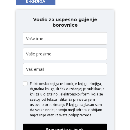
E-KNJIGA
Vodič za uspešno gajenje
borovnice
Elektronska knjiga (e-book, e-knjiga, eknjiga,
digitalna knjiga, ili čak e-izdanje) je publikacija
knjige u digitalnoj, elektronskoj formi koja se
sastoji od teksta i slika. Sa prihvatanjem
uslova o
preuzimanju E-knjige
saglasan sam i
da svake nedelje svoju mejl adresu dobijam
najvažnije vesti iz sveta poljoprivrede.
Preuzmite e-book