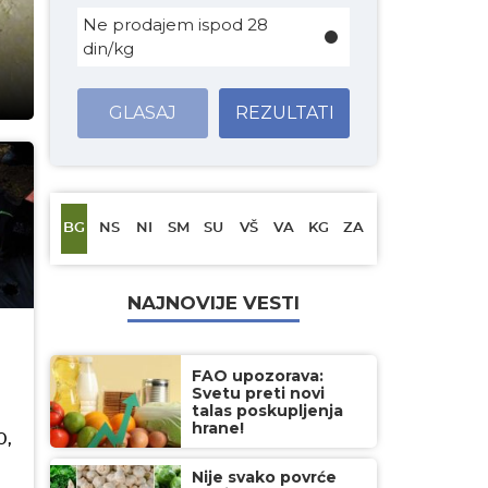
Ne prodajem ispod 28
din/kg
GLASAJ
REZULTATI
BG
NS
NI
SM
SU
VŠ
VA
KG
ZA
NAJNOVIJE VESTI
FAO upozorava:
Svetu preti novi
talas poskupljenja
hrane!
0,
Nije svako povrće