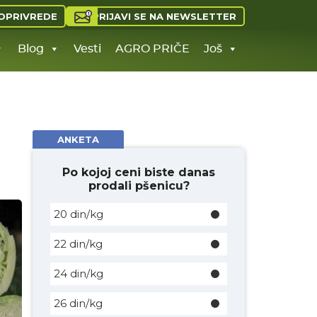
PRIJAVI SE NA NEWSLETTER
OPRIVREDE
Blog
Vesti
AGRO PRIČE
Još
ANKETA
Po kojoj ceni biste danas
prodali pšenicu?
20 din/kg
22 din/kg
24 din/kg
26 din/kg