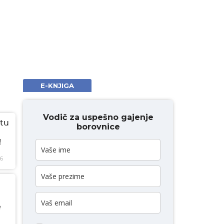
E-KNJIGA
Vodič za uspešno gajenje
tu
borovnice
!
26
e