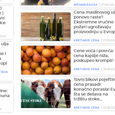
26
MEHANIZACIJA
07.08.2026
0
Cena maslinovog ul
 |
ponovo raste?
vo:
Ekstremne vrućine 
ice
požari ugrožavaju
proizvodnju u Evrop
2026
KRETANJE CENA
07.08.202
ulja
Cene voća i povrća:
e i
cena kajsije niža,
u
poskupeo krompir!
ropi
KRETANJE CENA
06.08.20
RIJA
Tovni bikovi pojeftini
cena prasadi
konačno porasla! E
čine:
šta se dešava na
imuna
tržištu stoke…
KRETANJE CENA
05.08.20
26