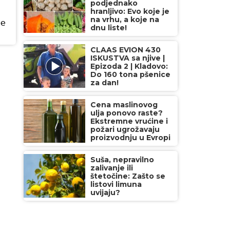
podjednako
hranljivo: Evo koje je
na vrhu, a koje na
de
dnu liste!
CLAAS EVION 430
ISKUSTVA sa njive |
Epizoda 2 | Kladovo:
Do 160 tona pšenice
za dan!
Cena maslinovog
ulja ponovo raste?
Ekstremne vrućine i
požari ugrožavaju
proizvodnju u Evropi
Suša, nepravilno
zalivanje ili
štetočine: Zašto se
listovi limuna
uvijaju?