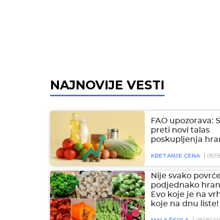
NAJNOVIJE VESTI
FAO upozorava: 
preti novi talas
poskupljenja hra
KRETANJE CENA
08/0
Nije svako povrć
podjednako hranl
Evo koje je na vr
koje na dnu liste!