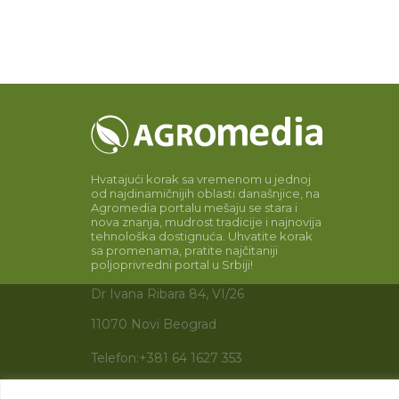
Hvatajući korak sa vremenom u jednoj
od najdinamičnijih oblasti današnjice, na
Agromedia portalu mešaju se stara i
nova znanja, mudrost tradicije i najnovija
tehnološka dostignuća. Uhvatite korak
sa promenama, pratite najčitaniji
poljoprivredni portal u Srbiji!
Dr Ivana Ribara 84, VI/26
11070 Novi Beograd
Telefon:
+381 64 1627 353
Email:
info@agromedia.rs