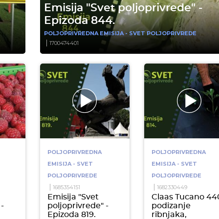
Emisija "Svet poljoprivrede" -
Epizoda 844.
POLJOPRIVREDNA EMISIJA - SVET POLJOPRIVREDE
1700474401
POLJOPRIVREDNA
POLJOPRIVREDNA
EMISIJA - SVET
EMISIJA - SVET
POLJOPRIVREDE
POLJOPRIVREDE
1685354151
1682330449
Emisija "Svet
Claas Tucano 44
-
poljoprivrede" -
podizanje
Epizoda 819.
ribnjaka,