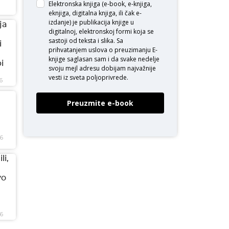
Elektronska knjiga (e-book, e-knjiga,
eknjiga, digitalna knjiga, ili čak e-
izdanje) je publikacija knjige u
ja
digitalnoj, elektronskoj formi koja se
sastoji od teksta i slika. Sa
i
prihvatanjem uslova o
preuzimanju E-
knjige
saglasan sam i da svake nedelje
i
svoju mejl adresu dobijam najvažnije
vesti iz sveta poljoprivrede.
6
Preuzmite e-book
26
li,
vo
26