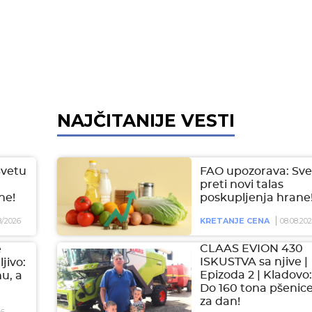
NAJČITANIJE VESTI
Svetu
FAO upozorava: Sve
preti novi talas
ne!
poskupljenja hrane
8/2026
KRETANJE CENA
08.08.20
CLAAS EVION 430
e
ISKUSTVA sa njive |
jivo:
Epizoda 2 | Kladovo:
hu, a
Do 160 tona pšenic
za dan!