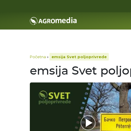
Početna
»
emsija Svet poljoprivrede
emsija Svet poljo