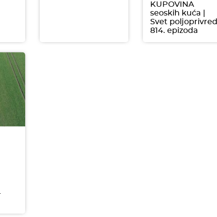
KUPOVINA
seoskih kuća |
Svet poljoprivre
814. epizoda
-