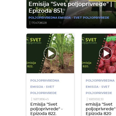
Emisija "Svet poljoprivrede" |
Epizoda 851.
POLJOPRIVREDNA EMISIJA - SVET POLJOPRIVREDE
1704708028
POLJOPRIVREDNA
POLJOPRIVREDNA
EMISIJA - SVET
EMISIJA - SVET
POLJOPRIVREDE
POLJOPRIVREDE
1687089645
1685959230
Emisija "Svet
emisija "Svet
poljoprivrede" -
poljoprivrede" 
Epizoda 822.
Epizoda 820