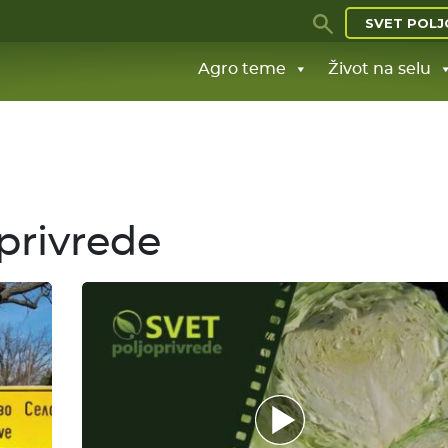
SVET POLJ
Agro teme
Život na selu
privrede