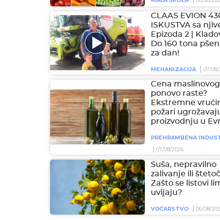
MALA ŠKOLA
08/08/20
CLAAS EVION 43
ISKUSTVA sa njive
Epizoda 2 | Klado
Do 160 tona pšen
za dan!
MEHANIZACIJA
07/08/
Cena maslinovog 
ponovo raste?
Ekstremne vrućin
požari ugrožavaj
proizvodnju u Ev
PREHRAMBENA INDUST
07/08/2026
Suša, nepravilno
zalivanje ili šteto
Zašto se listovi l
uvijaju?
VOĆARSTVO
06/08/20