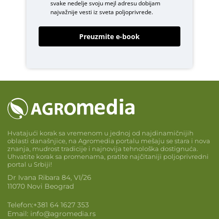
svake nedelje svoju mejl adresu dobijam
najvažnije vesti iz sveta poljoprivrede.
Preuzmite e-book
Hvatajući korak sa vremenom u jednoj od najdinamičnijih
oblasti današnjice, na Agromedia portalu mešaju se stara i nova
znanja, mudrost tradicije i najnovija tehnološka dostignuća.
Uhvatite korak sa promenama, pratite najčitaniji poljoprivredni
portal u Srbiji!
Dr Ivana Ribara 84, VI/26
11070 Novi Beograd
Telefon:
+381 64 1627 353
Email:
info@agromedia.rs