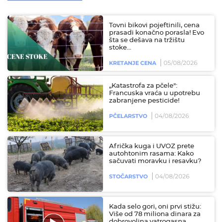
Tovni bikovi pojeftinili, cena
prasadi konačno porasla! Evo
šta se dešava na tržištu
stoke...
05/08/2026
KRETANJE CENA
„Katastrofa za pčele":
Francuska vraća u upotrebu
zabranjene pesticide!
04/08/2026
PČELARSTVO
Afrička kuga i UVOZ prete
autohtonim rasama: Kako
sačuvati moravku i resavku?
04/08/2026
STOČARSTVO
Kada selo gori, oni prvi stižu:
Više od 78 miliona dinara za
dobrovoljna vatrogasna