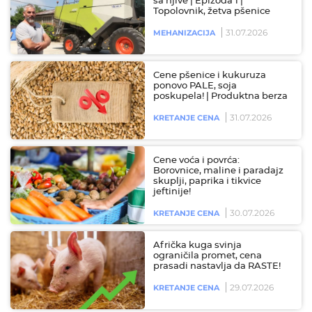
sa njive | Epizoda 1 |
Topolovnik, žetva pšenice
31.07.2026
MEHANIZACIJA
Cene pšenice i kukuruza
ponovo PALE, soja
poskupela! | Produktna berza
31.07.2026
KRETANJE CENA
Cene voća i povrća:
Borovnice, maline i paradajz
skuplji, paprika i tikvice
jeftinije!
30.07.2026
KRETANJE CENA
Afrička kuga svinja
ograničila promet, cena
prasadi nastavlja da RASTE!
29.07.2026
KRETANJE CENA