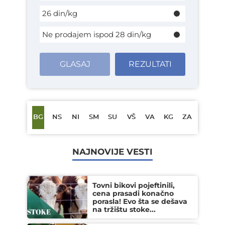
26 din/kg
Ne prodajem ispod 28 din/kg
GLASAJ
REZULTATI
BG
NS
NI
SM
SU
VŠ
VA
KG
ZA
NAJNOVIJE VESTI
Tovni bikovi pojeftinili,
cena prasadi konačno
porasla! Evo šta se dešava
na tržištu stoke...