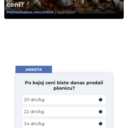
ceni?
1668169851
PREHRAMBENA INDUSTRIJA
ANKETA
Po kojoj ceni biste danas prodali
pšenicu?
20 din/kg
22 din/kg
24 din/kg