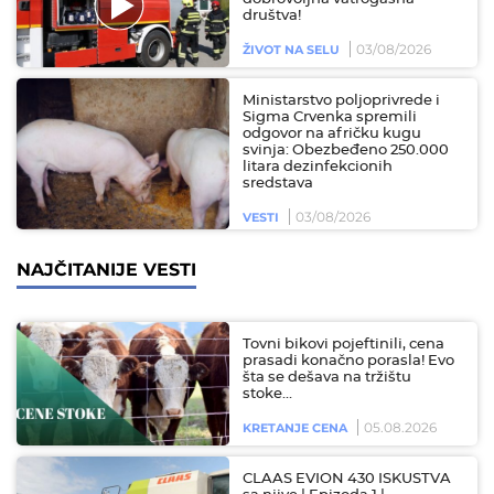
društva!
03/08/2026
ŽIVOT NA SELU
Ministarstvo poljoprivrede i
Sigma Crvenka spremili
odgovor na afričku kugu
svinja: Obezbeđeno 250.000
litara dezinfekcionih
sredstava
03/08/2026
VESTI
NAJČITANIJE VESTI
Tovni bikovi pojeftinili, cena
prasadi konačno porasla! Evo
šta se dešava na tržištu
stoke…
05.08.2026
KRETANJE CENA
CLAAS EVION 430 ISKUSTVA