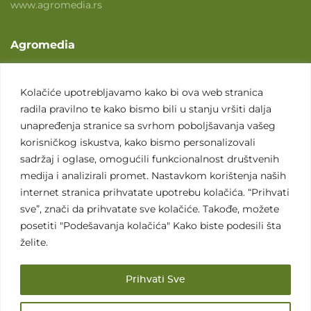
www.agromedia.rs
Agromedia
O nama
Svet poljoprivrede
Kolačiće upotrebljavamo kako bi ova web stranica
radila pravilno te kako bismo bili u stanju vršiti dalja
Marketing usluge
unapređenja stranice sa svrhom poboljšavanja vašeg
Tražimo saradnike
korisničkog iskustva, kako bismo personalizovali
sadržaj i oglase, omogućili funkcionalnost društvenih
Kontakt
medija i analizirali promet. Nastavkom korištenja naših
internet stranica prihvatate upotrebu kolačića. “Prihvati
Kontakt
sve”, znači da prihvatate sve kolačiće. Takođe, možete
posetiti "Podešavanja kolačića" Kako biste podesili šta
želite.
Prihvati Sve
Sva prava zadržana. 2007 - 2026. © Agromedia d.o.o.