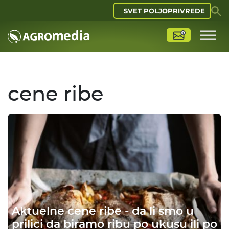
SVET POLJOPRIVREDE
cene ribe
Aktuelne cene ribe - da li smo u
prilici da biramo ribu po ukusu ili po