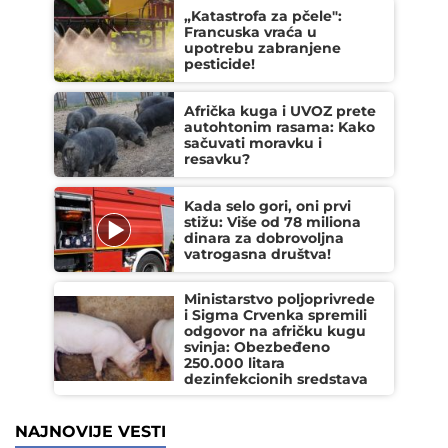
„Katastrofa za pčele":
Francuska vraća u
upotrebu zabranjene
pesticide!
Afrička kuga i UVOZ prete
autohtonim rasama: Kako
sačuvati moravku i
resavku?
Kada selo gori, oni prvi
stižu: Više od 78 miliona
dinara za dobrovoljna
vatrogasna društva!
Ministarstvo poljoprivrede
i Sigma Crvenka spremili
odgovor na afričku kugu
svinja: Obezbeđeno
250.000 litara
dezinfekcionih sredstava
NAJNOVIJE VESTI