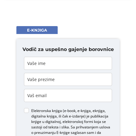
E-KNJIGA
Vodič za uspešno gajenje borovnice
Elektronska knjiga (e-book, e-knjiga, eknjiga,
digitalna knjiga, ili čak e-izdanje) je publikacija
knjige u digitalnoj, elektronskoj formi koja se
sastoji od teksta i slika. Sa prihvatanjem uslova
o
preuzimanju E-knjige
saglasan sam i da