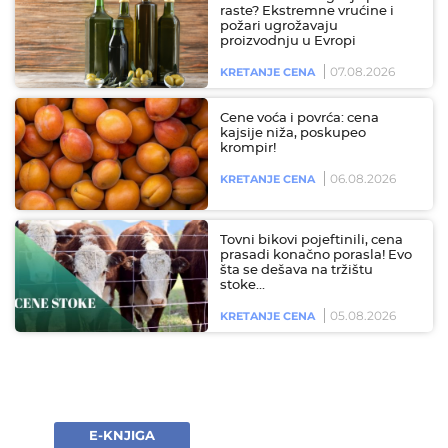
raste? Ekstremne vrućine i
požari ugrožavaju
proizvodnju u Evropi
07.08.2026
KRETANJE CENA
Cene voća i povrća: cena
kajsije niža, poskupeo
krompir!
06.08.2026
KRETANJE CENA
Tovni bikovi pojeftinili, cena
prasadi konačno porasla! Evo
šta se dešava na tržištu
stoke…
05.08.2026
KRETANJE CENA
E-KNJIGA