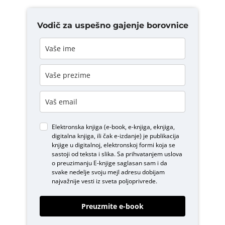
Vodič za uspešno gajenje borovnice
Elektronska knjiga (e-book, e-knjiga, eknjiga,
digitalna knjiga, ili čak e-izdanje) je publikacija
knjige u digitalnoj, elektronskoj formi koja se
sastoji od teksta i slika. Sa prihvatanjem uslova
o
preuzimanju E-knjige
saglasan sam i da
svake nedelje svoju mejl adresu dobijam
najvažnije vesti iz sveta poljoprivrede.
Preuzmite e-book