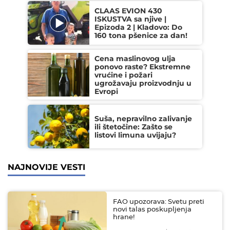
CLAAS EVION 430
ISKUSTVA sa njive |
Epizoda 2 | Kladovo: Do
160 tona pšenice za dan!
Cena maslinovog ulja
ponovo raste? Ekstremne
vrućine i požari
ugrožavaju proizvodnju u
Evropi
Suša, nepravilno zalivanje
ili štetočine: Zašto se
listovi limuna uvijaju?
NAJNOVIJE VESTI
FAO upozorava: Svetu preti
novi talas poskupljenja
hrane!