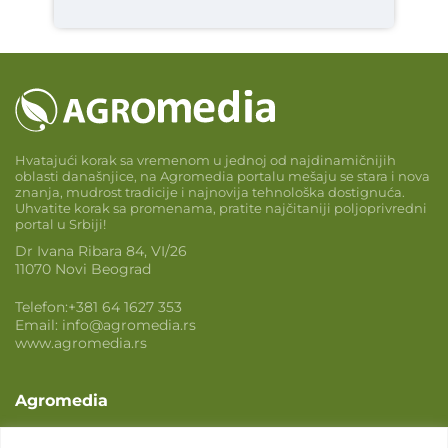
Hvatajući korak sa vremenom u jednoj od najdinamičnijih
oblasti današnjice, na Agromedia portalu mešaju se stara i nova
znanja, mudrost tradicije i najnovija tehnološka dostignuća.
Uhvatite korak sa promenama, pratite najčitaniji poljoprivredni
portal u Srbiji!
Dr Ivana Ribara 84, VI/26
11070 Novi Beograd
Telefon:
+381 64 1627 353
Email:
info@agromedia.rs
www.agromedia.rs
Agromedia
O nama