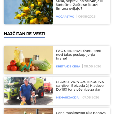
Suša, nepravilno zalivanje ili
štetočine: Zašto se listovi
limuna uvijaju?
06/08/2026
VOĆARSTVO
NAJČITANIJE VESTI
FAO upozorava: Svetu preti
novi talas poskupljenja
hrane!
08.08.2026
KRETANJE CENA
CLAAS EVION 430 ISKUSTVA
sa njive | Epizoda 2 | Kladovo:
Do 160 tona pšenice za dan!
07.08.2026
MEHANIZACIJA
Cena maslinovog ulja ponovo