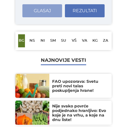
GLASAJ
REZULTATI
BG
NS
NI
SM
SU
VŠ
VA
KG
ZA
NAJNOVIJE VESTI
FAO upozorava: Svetu
preti novi talas
poskupljenja hrane!
Nije svako povrće
podjednako hranljivo: Evo
koje je na vrhu, a koje na
dnu liste!