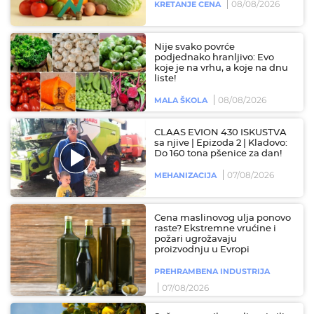
08/08/2026
KRETANJE CENA
Nije svako povrće
podjednako hranljivo: Evo
koje je na vrhu, a koje na dnu
liste!
08/08/2026
MALA ŠKOLA
CLAAS EVION 430 ISKUSTVA
sa njive | Epizoda 2 | Kladovo:
Do 160 tona pšenice za dan!
07/08/2026
MEHANIZACIJA
Cena maslinovog ulja ponovo
raste? Ekstremne vrućine i
požari ugrožavaju
proizvodnju u Evropi
PREHRAMBENA INDUSTRIJA
07/08/2026