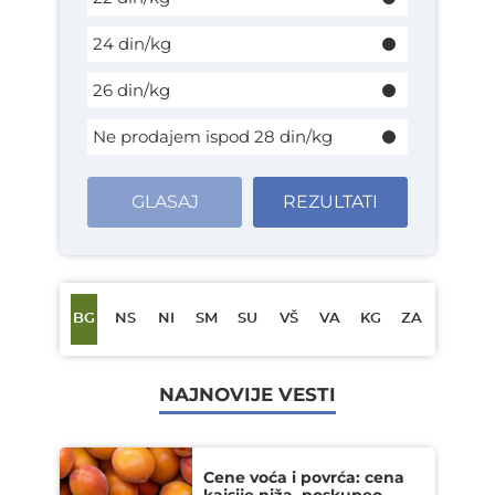
24 din/kg
26 din/kg
Ne prodajem ispod 28 din/kg
GLASAJ
REZULTATI
BG
NS
NI
SM
SU
VŠ
VA
KG
ZA
NAJNOVIJE VESTI
Cene voća i povrća: cena