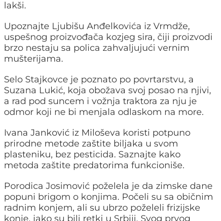
lakši.
Upoznajte Ljubišu Anđelkovića iz Vrmdže,
uspešnog proizvođača kozjeg sira, čiji proizvodi
brzo nestaju sa polica zahvaljujući vernim
mušterijama.
Selo Stajkovce je poznato po povrtarstvu, a
Suzana Lukić, koja obožava svoj posao na njivi,
a rad pod suncem i vožnja traktora za nju je
odmor koji ne bi menjala odlaskom na more.
Ivana Janković iz Miloševa koristi potpuno
prirodne metode zaštite biljaka u svom
plasteniku, bez pesticida. Saznajte kako
metoda zaštite predatorima funkcioniše.
Porodica Josimović poželela je da zimske dane
popuni brigom o konjima. Počeli su sa običnim
radnim konjem, ali su ubrzo poželeli frizijske
konje, iako su bili retki u Srbiji. Svog prvog