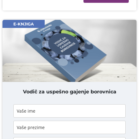
Ime i prezime* obavezno
Email* obavezno
E-KNJIGA
Komentar* obavezno
DODAJ KOMENTAR
Vodič za uspešno gajenje borovnica