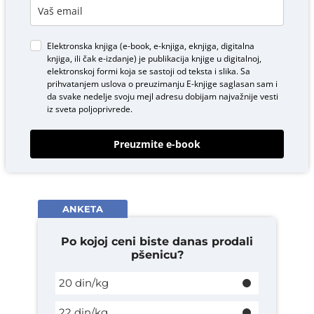
Elektronska knjiga (e-book, e-knjiga, eknjiga, digitalna
knjiga, ili čak e-izdanje) je publikacija knjige u digitalnoj,
elektronskoj formi koja se sastoji od teksta i slika. Sa
prihvatanjem uslova o
preuzimanju E-knjige
saglasan sam i
da svake nedelje svoju mejl adresu dobijam najvažnije vesti
iz sveta poljoprivrede.
Preuzmite e-book
ANKETA
Po kojoj ceni biste danas prodali
pšenicu?
20 din/kg
22 din/kg