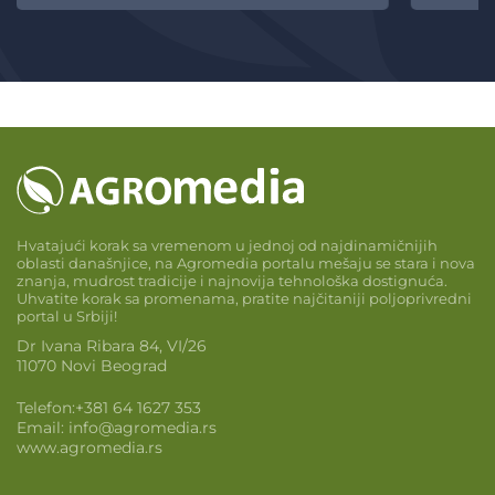
Hvatajući korak sa vremenom u jednoj od najdinamičnijih
oblasti današnjice, na Agromedia portalu mešaju se stara i nova
znanja, mudrost tradicije i najnovija tehnološka dostignuća.
Uhvatite korak sa promenama, pratite najčitaniji poljoprivredni
portal u Srbiji!
Dr Ivana Ribara 84, VI/26
11070 Novi Beograd
Telefon:
+381 64 1627 353
Email:
info@agromedia.rs
www.agromedia.rs