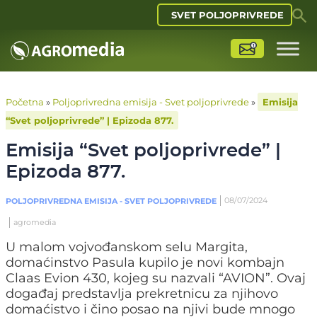
SVET POLJOPRIVREDE
Početna
»
Poljoprivredna emisija - Svet poljoprivrede
»
Emisija
“Svet poljoprivrede” | Epizoda 877.
Emisija “Svet poljoprivrede” |
Epizoda 877.
08/07/2024
POLJOPRIVREDNA EMISIJA - SVET POLJOPRIVREDE
agromedia
U malom vojvođanskom selu Margita,
domaćinstvo Pasula kupilo je novi kombajn
Claas Evion 430, kojeg su nazvali “AVION”. Ovaj
događaj predstavlja prekretnicu za njihovo
domaćistvo i čino posao na njivi bude mnogo