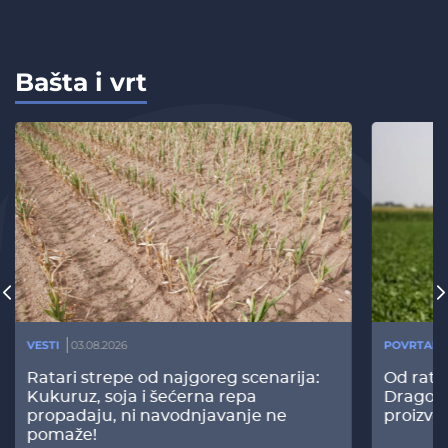
Bašta i vrt
VESTI
03.08.2026
POVRTARS
Ratari strepe od najgoreg scenarija:
Od rata
Kukuruz, soja i šećerna repa
Dragomi
propadaju, ni navodnjavanje ne
proizvo
pomaže!