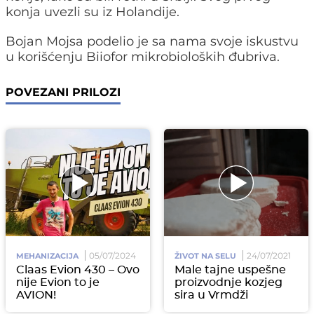
konja uvezli su iz Holandije.
Bojan Mojsa podelio je sa nama svoje iskustvu
u korišćenju Biiofor mikrobioloških đubriva.
POVEZANI PRILOZI
05/07/2024
24/07/2021
MEHANIZACIJA
ŽIVOT NA SELU
Claas Evion 430 – Ovo
Male tajne uspešne
nije Evion to je
proizvodnje kozjeg
AVION!
sira u Vrmdži