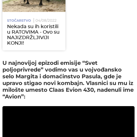
04/08/2022
STOČARSTVO
Nekada su ih koristili
u RATOVIMA - Ovo su
NAJIZDRŽLJIVIJI
KONJI!
U najnovijoj epizodi emisije “Svet
poljoprivrede” vodimo vas u vojvođansko
selo Margita i domaćinstvo Pasula, gde je
upravo stigao novi kombajn. Vlasnici su mu iz
milošte umesto Claas Evion 430, nadenuli ime
“Avion”: