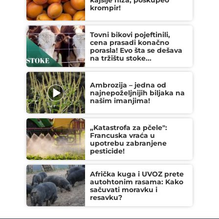
kajsije niža, poskupeo
krompir!
Tovni bikovi pojeftinili,
cena prasadi konačno
porasla! Evo šta se dešava
na tržištu stoke...
Ambrozija – jedna od
najnepoželjnijih biljaka na
našim imanjima!
„Katastrofa za pčele":
Francuska vraća u
upotrebu zabranjene
pesticide!
Afrička kuga i UVOZ prete
autohtonim rasama: Kako
sačuvati moravku i
resavku?