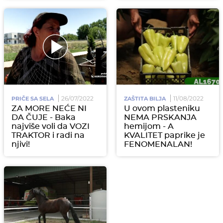
26/07/2022
11/08/2022
PRIČE SA SELA
ZAŠTITA BILJA
ZA MORE NEĆE NI
U ovom plasteniku
DA ČUJE - Baka
NEMA PRSKANJA
najviše voli da VOZI
hemijom - A
TRAKTOR i radi na
KVALITET paprike je
njivi!
FENOMENALAN!