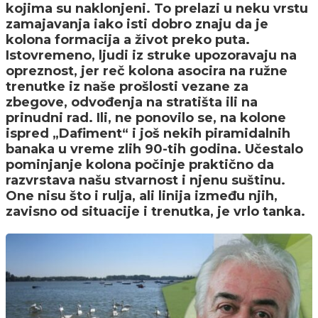
kojima su naklonjeni. To prelazi u neku vrstu
zamajavanja iako isti dobro znaju da je
kolona formacija a život preko puta.
Istovremeno, ljudi iz struke upozoravaju na
opreznost, jer reč kolona asocira na ružne
trenutke iz naše prošlosti vezane za
zbegove, odvođenja na stratišta ili na
prinudni rad. Ili, ne ponovilo se, na kolone
ispred „Dafiment“ i još nekih piramidalnih
banaka u vreme zlih 90-tih godina. Učestalo
pominjanje kolona počinje praktično da
razvrstava našu stvarnost i njenu suštinu.
One nisu što i rulja, ali linija između njih,
zavisno od situacije i trenutka, je vrlo tanka.