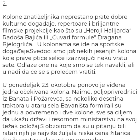
2.
Kolone znatiželjnika neprestano prate dobre
kulturne događaje, repertoare i briljantne
filmske projekcije kao što su „Heroji Halijarda“
Radoša Bajića ili „Ćuvari formule“ Dragana
Bjelogrlića… U kolonama se ide na sportske
događaje.Svedoci smo još nekih jesenjih kolona
koje prave ptice selice izazivajući neku vrstu
sete. Odlaze one na koje smo se tek navakli, ali
u nadi da će se s prolećem vratiti.
U ponedeljak 23. okotobra ponovo je viđena
jedna očekivana kolona. Naime, poljoprivrednici
iz Banata i Požarevca, sa nekoliko desetina
traktora u ataru sela Bavaništa formirali su
jednu a povremeno i dve kolone, sve sa ciljem
da ukažu državi i resornom ministarstvu na svoj
težak položaj.S obzoirom da su u pitanju bili
ratari njih je najviše žuljala niska cena žitarica
što ih sputava da nastave normalno