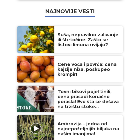
NAJNOVIJE VESTI
Suša, nepravilno zalivanje
ili štetočine: Zašto se
listovi limuna uvijaju?
Cene voća i povrća: cena
kajsije niža, poskupeo
krompir!
Tovni bikovi pojeftinili,
cena prasadi konačno
porasla! Evo šta se dešava
na tržištu stoke...
Ambrozija – jedna od
najnepoželjnijih biljaka na
našim imanjima!