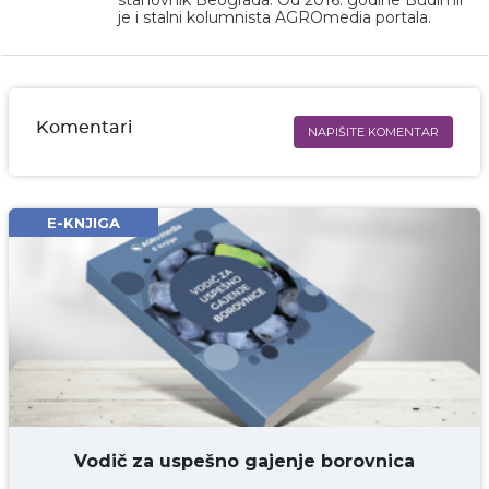
je i stalni kolumnista AGROmedia portala.
Komentari
NAPIŠITE KOMENTAR
Ime i prezime* obavezno
Email* obavezno
E-KNJIGA
Komentar* obavezno
DODAJ KOMENTAR
Vodič za uspešno gajenje borovnica