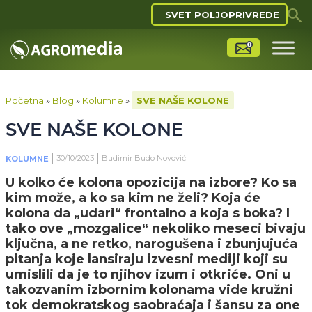
SVET POLJOPRIVREDE
Početna
»
Blog
»
Kolumne
»
SVE NAŠE KOLONE
SVE NAŠE KOLONE
30/10/2023
Budimir Budo Novović
KOLUMNE
U kolko će kolona opozicija na izbore? Ko sa
kim može, a ko sa kim ne želi? Koja će
kolona da „udari“ frontalno a koja s boka? I
tako ove „mozgalice“ nekoliko meseci bivaju
ključna, a ne retko, narogušena i zbunjujuća
pitanja koje lansiraju izvesni mediji koji su
umislili da je to njihov izum i otkriće. Oni u
takozvanim izbornim kolonama vide kružni
tok demokratskog saobraćaja i šansu za one