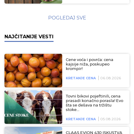
POGLEDAJ SVE
NAJČITANIJE VESTI
Cene voća i povrća: cena
kajsije niža, poskupeo
krompir!
06.08.2026
KRETANJE CENA
Tovni bikovi pojeftinili, cena
prasadi konačno porasla! Evo
šta se dešava na tržištu
stoke…
05.08.2026
KRETANJE CENA
CLAAS EVION 430 ISKUSTVA