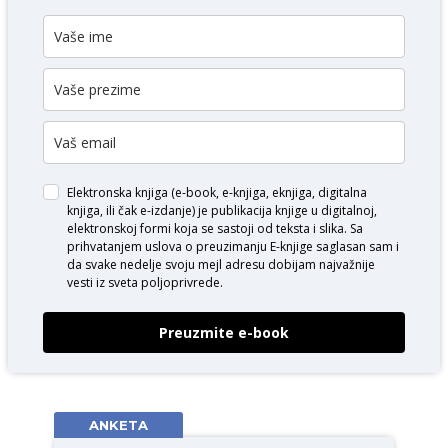
Elektronska knjiga (e-book, e-knjiga, eknjiga, digitalna
knjiga, ili čak e-izdanje) je publikacija knjige u digitalnoj,
elektronskoj formi koja se sastoji od teksta i slika. Sa
prihvatanjem uslova o
preuzimanju E-knjige
saglasan sam i
da svake nedelje svoju mejl adresu dobijam najvažnije
vesti iz sveta poljoprivrede.
Preuzmite e-book
ANKETA