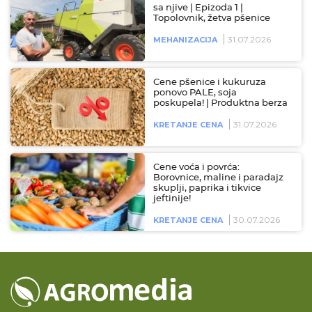
sa njive | Epizoda 1 |
Topolovnik, žetva pšenice
31.07.2026
MEHANIZACIJA
Cene pšenice i kukuruza
ponovo PALE, soja
poskupela! | Produktna berza
31.07.2026
KRETANJE CENA
Cene voća i povrća:
Borovnice, maline i paradajz
skuplji, paprika i tikvice
jeftinije!
30.07.2026
KRETANJE CENA