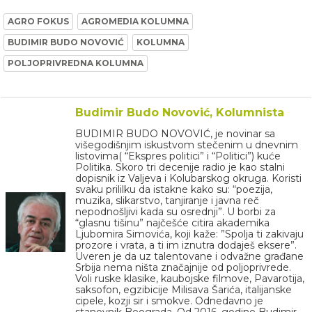
AGRO FOKUS
AGROMEDIA KOLUMNA
BUDIMIR BUDO NOVOVIĆ
KOLUMNA
POLJOPRIVREDNA KOLUMNA
Budimir Budo Novović, Kolumnista
BUDIMIR BUDO NOVOVIĆ, je novinar sa
višegodišnjim iskustvom stečenim u dnevnim
listovima( “Ekspres politici” i “Politici”) kuće
Politika. Skoro tri decenije radio je kao stalni
dopisnik iz Valjeva i Kolubarskog okruga. Koristi
svaku prililku da istakne kako su: “poezija,
muzika, slikarstvo, tanjiranje i javna reč
nepodnošljivi kada su osrednji”. U borbi za
“glasnu tišinu” najčešće citira akademika
Ljubomira Simovića, koji kaže: ”Spolja ti zakivaju
prozore i vrata, a ti im iznutra dodaješ eksere”.
Uveren je da uz talentovane i odvažne građane
Srbija nema ništa značajnije od poljoprivrede.
Voli ruske klasike, kaubojske filmove, Pavarotija,
saksofon, egzibicije Milisava Šarića, italijanske
cipele, kozji sir i smokve. Odnedavno je
stanovnik Beograda. Od 2016. godine Budimir