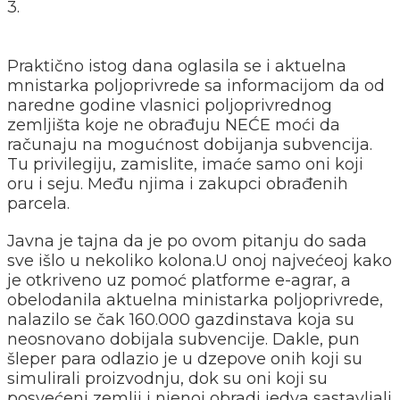
3.
Praktično istog dana oglasila se i aktuelna
mnistarka poljoprivrede sa informacijom da od
naredne godine vlasnici poljoprivrednog
zemljišta koje ne obrađuju NEĆE moći da
računaju na mogućnost dobijanja subvencija.
Tu privilegiju, zamislite, imaće samo oni koji
oru i seju. Među njima i zakupci obrađenih
parcela.
Javna je tajna da je po ovom pitanju do sada
sve išlo u nekoliko kolona.U onoj najvećeoj kako
je otkriveno uz pomoć platforme e-agrar, a
obelodanila aktuelna ministarka poljoprivrede,
nalazilo se čak 160.000 gazdinstava koja su
neosnovano dobijala subvencije. Dakle, pun
šleper para odlazio je u dzepove onih koji su
simulirali proizvodnju, dok su oni koji su
posvećeni zemlji i njenoj obradi jedva sastavljali