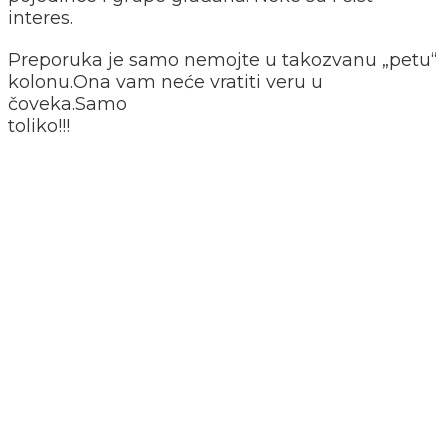
interes.
Preporuka je samo nemojte u takozvanu „petu“
kolonu.Ona vam neće vratiti veru u
čoveka.Samo
toliko!!!