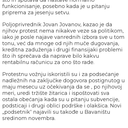
funkcionisanje, posebno kada je u pitanju
priprema za jesenju setvu.
Poljoprivrednik Jovan Jovanov, kazao je da
njihov protest nema nikakve veze sa politikom,
iako je posle najave vanrednih izbora sve u tom
tonu, već da mnoge od njih muče dugovanja,
kreditna zaduženja i drugi finansijaki problemi
što ih sprečava da naprave bilo kakvu
rentabilnu računicu za ono što rade.
Protestnu vožnju iskoristili su i za podsećanje
nadležnih na zaključke dogovora postignutog u
maju mesecu uz očekivanja da se , po njihovoj
meri, uredi tržište žitarica i ispoštovati sva
ostala obećanja kada su u pitanju subvencije,
podsticaji i drugi oblici podrške i olakšica. Novi
„podsetnik“ najavili su takođe u Bavaništu
sredinom novembra.