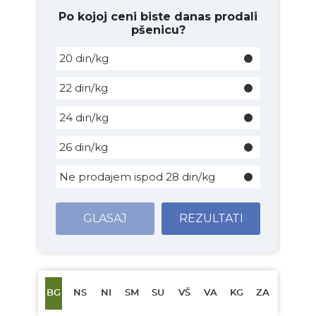
Po kojoj ceni biste danas prodali
pšenicu?
20 din/kg
22 din/kg
24 din/kg
26 din/kg
Ne prodajem ispod 28 din/kg
GLASAJ
REZULTATI
BG
NS
NI
SM
SU
VŠ
VA
KG
ZA