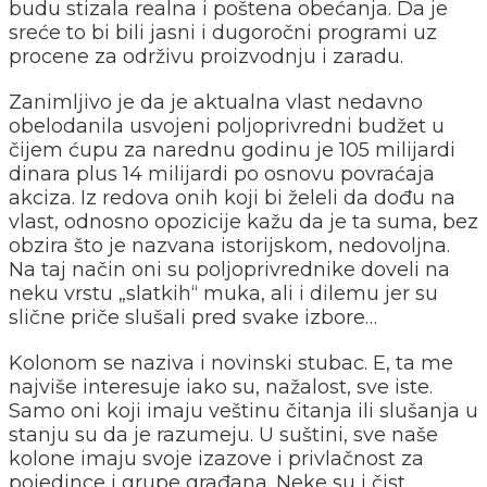
budu stizala realna i poštena obećanja. Da je
sreće to bi bili jasni i dugoročni programi uz
procene za održivu proizvodnju i zaradu.
Zanimljivo je da je aktualna vlast nedavno
obelodanila usvojeni poljoprivredni budžet u
čijem ćupu za narednu godinu je 105 milijardi
dinara plus 14 milijardi po osnovu povraćaja
akciza. Iz redova onih koji bi želeli da dođu na
vlast, odnosno opozicije kažu da je ta suma, bez
obzira što je nazvana istorijskom, nedovoljna.
Na taj način oni su poljoprivrednike doveli na
neku vrstu „slatkih“ muka, ali i dilemu jer su
slične priče slušali pred svake izbore…
Kolonom se naziva i novinski stubac. E, ta me
najviše interesuje iako su, nažalost, sve iste.
Samo oni koji imaju veštinu čitanja ili slušanja u
stanju su da je razumeju. U suštini, sve naše
kolone imaju svoje izazove i privlačnost za
pojedince i grupe građana. Neke su i čist