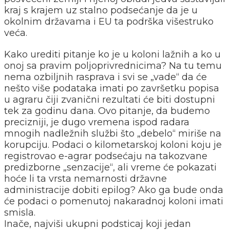
kraj s krajem uz stalno podsećanje da je u
okolnim državama i EU ta podrška višestruko
veća.
Kako urediti pitanje ko je u koloni lažnih a ko u
onoj sa pravim poljoprivrednicima? Na tu temu
nema ozbiljnih rasprava i svi se „vade“ da će
nešto više podataka imati po završetku popisa
u agraru čiji zvanični rezultati će biti dostupni
tek za godinu dana. Ovo pitanje, da budemo
precizniji, je dugo vremena ispod radara
mnogih nadležnih službi što „debelo“ miriše na
korupciju. Podaci o kilometarskoj koloni koju je
registrovao e-agrar podsećaju na takozvane
predizborne „senzacije“, ali vreme će pokazati
hoće li ta vrsta nemarnosti državne
administracije dobiti epilog? Ako ga bude onda
će podaci o pomenutoj nakaradnoj koloni imati
smisla.
Inače, najviši ukupni podsticaj koji jedan