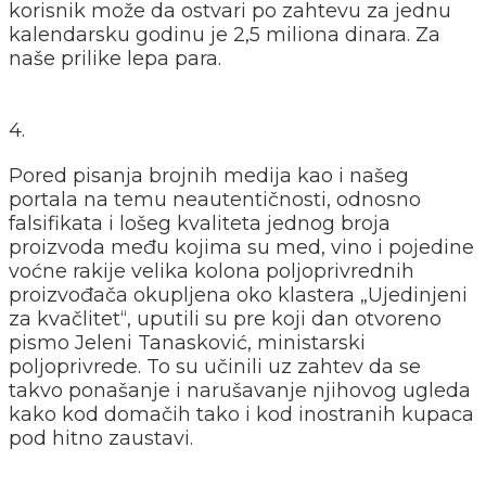
korisnik može da ostvari po zahtevu za jednu
kalendarsku godinu je 2,5 miliona dinara. Za
naše prilike lepa para.
4.
Pored pisanja brojnih medija kao i našeg
portala na temu neautentičnosti, odnosno
falsifikata i lošeg kvaliteta jednog broja
proizvoda među kojima su med, vino i pojedine
voćne rakije velika kolona poljoprivrednih
proizvođača okupljena oko klastera „Ujedinjeni
za kvačlitet“, uputili su pre koji dan otvoreno
pismo Jeleni Tanasković, ministarski
poljoprivrede. To su učinili uz zahtev da se
takvo ponašanje i narušavanje njihovog ugleda
kako kod domačih tako i kod inostranih kupaca
pod hitno zaustavi.