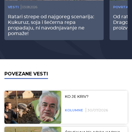
VESTI
03.08.2026
POVRTAR
Ratari strepe od najgoreg scenarija:
Od rata
Kukuruz, soja i šećerna repa
Dragomi
propadaju, ni navodnjavanje ne
proizvo
pomaže!
POVEZANE VESTI
KO JE KRIV?
30/07/2026
KOLUMNE