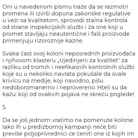
Oni u navedenom pismu traže da se razmotri
promena ili izvrši dopuna zakonske regulative
u vezi sa kvalitetom, sprovodi stalna kontrola
od strane inspekcijskih službi i za one koji u
promet stavljaju neautentične i falš proizvode
primenjuju rizoroznije kazne.
Svaka čast ovoj koloni neposrednih proizvođača
i njihovom klasteru „Ujedinjeni za kvalitet“ za
razliku od tromih i neefikasnih kontrolnih službi
koje su u nekoliko navrata pokušale da svale
krivicu na medije, koji navodno, pišu
nedoboromanerno i neprovereno. Hteli su da
kažu: koji od ovakvih pojava ne skreću poglede!
5.
Da se još jednom vratimo na pomenute kolone.
Iako ih u predizbornoj kampanji neće biti
previše poljoprivrednici će ceniti one iz kojih im