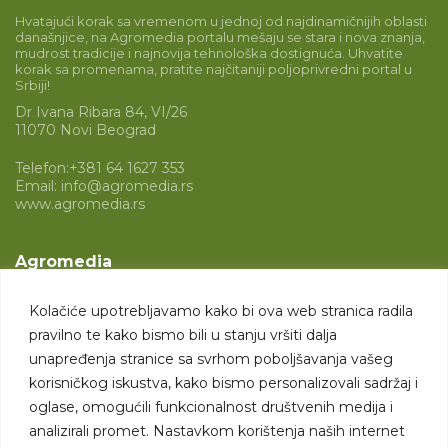
Hvatajući korak sa vremenom u jednoj od najdinamičnijih oblasti
današnjice, na Agromedia portalu mešaju se stara i nova znanja,
mudrost tradicije i najnovija tehnološka dostignuća. Uhvatite
korak sa promenama, pratite najčitaniji poljoprivredni portal u
Srbiji!
Dr Ivana Ribara 84, VI/26
11070 Novi Beograd
Telefon:
+381 64 1627 353
Email:
info@agromedia.rs
www.agromedia.rs
Agromedia
O nama
Kolačiće upotrebljavamo kako bi ova web stranica radila
Svet poljoprivrede
pravilno te kako bismo bili u stanju vršiti dalja
Marketing usluge
unapređenja stranice sa svrhom poboljšavanja vašeg
korisničkog iskustva, kako bismo personalizovali sadržaj i
Tražimo saradnike
oglase, omogućili funkcionalnost društvenih medija i
analizirali promet. Nastavkom korištenja naših internet
Kontakt