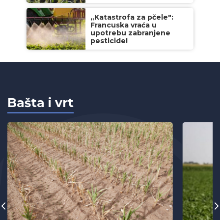
„Katastrofa za pčele":
Francuska vraća u
upotrebu zabranjene
pesticide!
Bašta i vrt