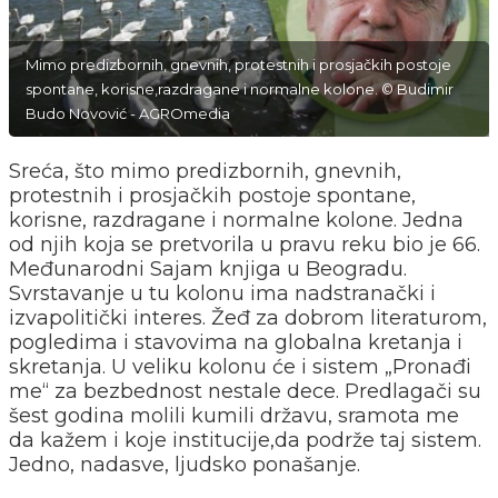
Mimo predizbornih, gnevnih, protestnih i prosjačkih postoje
spontane, korisne,razdragane i normalne kolone. © Budimir
Budo Novović - AGROmedia
Sreća, što mimo predizbornih, gnevnih,
protestnih i prosjačkih postoje spontane,
korisne, razdragane i normalne kolone. Jedna
od njih koja se pretvorila u pravu reku bio je 66.
Međunarodni Sajam knjiga u Beogradu.
Svrstavanje u tu kolonu ima nadstranački i
izvapolitički interes. Žeđ za dobrom literaturom,
pogledima i stavovima na globalna kretanja i
skretanja. U veliku kolonu će i sistem „Pronađi
me“ za bezbednost nestale dece. Predlagači su
šest godina molili kumili državu, sramota me
da kažem i koje institucije,da podrže taj sistem.
Jedno, nadasve, ljudsko ponašanje.