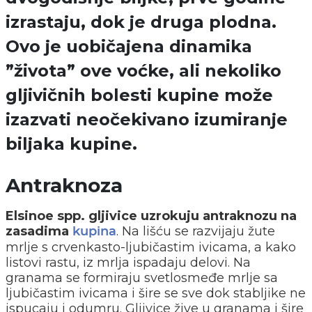
izrastaju, dok je druga plodna.
Ovo je uobičajena dinamika
”života” ove voćke, ali nekoliko
gljivičnih bolesti kupine može
izazvati neočekivano izumiranje
biljaka kupine.
Antraknoza
Elsinoe spp. gljivice uzrokuju antraknozu na
zasadima
. Na lišću se razvijaju žute
kupina
mrlje s crvenkasto-ljubičastim ivicama, a kako
listovi rastu, iz mrlja ispadaju delovi. Na
granama se formiraju svetlosmeđe mrlje sa
ljubičastim ivicama i šire se sve dok stabljike ne
ispucaju i odumru. Gljivice žive u granama i šire