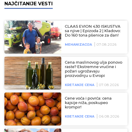
NAJČITANIJE VESTI
CLAAS EVION 430 ISKUSTVA
sa njive | Epizoda 2 | Kladovo:
Do 160 tona pšenice za dan!
07.08.2026
MEHANIZACIJA
Cena maslinovog ulja ponovo
raste? Ekstremne vrućine i
požari ugrožavaju
proizvodnju u Evropi
07.08.2026
KRETANJE CENA
Cene voća i povrća: cena
kajsije niža, poskupeo
krompir!
06.08.2026
KRETANJE CENA