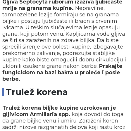
Gljiva Septocyta ruborum izaziva ljubičaste
mrlje na granama kupine.
Nepravilne,
tamnozelene lezije formiraju se na granama
biljke i postaju ljubičaste ili braon s crvenim
ivicama. U teškim slučajevima lezije opasuju
grane, koji potom venu. Kapljicama vode gljiva
se širi sa zaraženih na zdrave biljka. Da biste
sprečili širenje ove bolesti kupine, izbegavajte
prekomerno zalivanje, podrezujte stabljike
kupine kako biste omogućili dobru cirkulaciju i
uklonili osušene grane nakon berbe.
Prskajte
fungicidom na bazi bakra u proleće i posle
berbe.
Trulež korena
Trulež korena biljke kupine uzrokovan je
gljivicom Armillaria spp.
koja dovodi do toga
da grane biljke venu i umiru. Zaraženi koren
sadrži nizove razgranatih delova koji rastu kroz