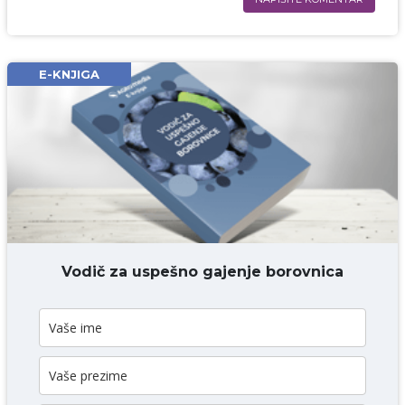
Ime i prezime* obavezno
Email* obavezno
E-KNJIGA
Komentar* obavezno
DODAJ KOMENTAR
Vodič za uspešno gajenje borovnica