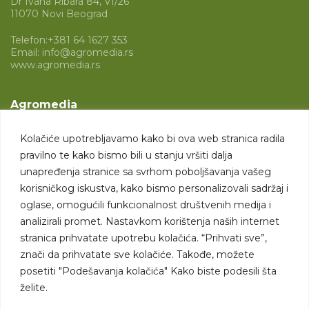
Dr Ivana Ribara 84, VI/26
11070 Novi Beograd
Telefon:
+381 64 1627 353
Email:
info@agromedia.rs
www.agromedia.rs
Agromedia
O nama
Kolačiće upotrebljavamo kako bi ova web stranica radila
Svet poljoprivrede
pravilno te kako bismo bili u stanju vršiti dalja
Marketing usluge
unapređenja stranice sa svrhom poboljšavanja vašeg
korisničkog iskustva, kako bismo personalizovali sadržaj i
Tražimo saradnike
oglase, omogućili funkcionalnost društvenih medija i
analizirali promet. Nastavkom korištenja naših internet
Kontakt
stranica prihvatate upotrebu kolačića. “Prihvati sve”,
znači da prihvatate sve kolačiće. Takođe, možete
Kontakt
posetiti "Podešavanja kolačića" Kako biste podesili šta
želite.