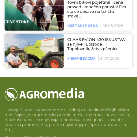
Tovni bikovi pojeftinili, cena
prasadi konačno porasla! Evo
šta se dešava na tržištu
stoke…
05.08.2026
KRETANJE CENA
CLAAS EVION 430 ISKUSTVA
sa njive | Epizoda 1 |
Topolovnik, žetva pšenice
31.07.2026
MEHANIZACIJA
Hvatajući korak sa vremenom u jednoj od najdinamičnijih oblasti
današnjice, na Agromedia portalu mešaju se stara i nova znanja,
mudrost tradicije i najnovija tehnološka dostignuća. Uhvatite
korak sa promenama, pratite najčitaniji poljoprivredni portal u
Srbiji!