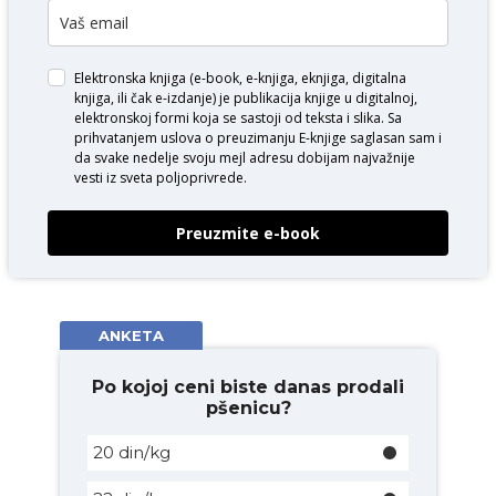
Elektronska knjiga (e-book, e-knjiga, eknjiga, digitalna
knjiga, ili čak e-izdanje) je publikacija knjige u digitalnoj,
elektronskoj formi koja se sastoji od teksta i slika. Sa
prihvatanjem uslova o
preuzimanju E-knjige
saglasan sam i
da svake nedelje svoju mejl adresu dobijam najvažnije
vesti iz sveta poljoprivrede.
Preuzmite e-book
ANKETA
Po kojoj ceni biste danas prodali
pšenicu?
20 din/kg