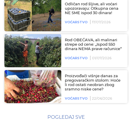
Odličan rod šljive, ali voćari
upozoravaju: Otkupna cena
NE SME ispod 30 dinara!
17/07/2026
VOĆARSTVO
Rod OBEĆAVA, ali malinari
strepe od cene: „Ispod 550
dinara NEMA prave računice“
01/07/2026
VOĆARSTVO
Proizvođači višnje danas za
pregovaračkim stolom: Hoće
li rod ostati neobran zbog
sramno niske cene?
22/06/2026
VOĆARSTVO
POGLEDAJ SVE