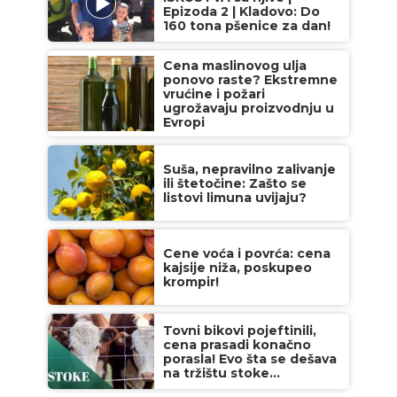
Epizoda 2 | Kladovo: Do
160 tona pšenice za dan!
Cena maslinovog ulja
ponovo raste? Ekstremne
vrućine i požari
ugrožavaju proizvodnju u
Evropi
Suša, nepravilno zalivanje
ili štetočine: Zašto se
listovi limuna uvijaju?
Cene voća i povrća: cena
kajsije niža, poskupeo
krompir!
Tovni bikovi pojeftinili,
cena prasadi konačno
porasla! Evo šta se dešava
na tržištu stoke...