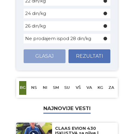
22 din/kg
24 din/kg
26 din/kg
Ne prodajem ispod 28 din/kg
GLASAJ
REZULTATI
BG
NS
NI
SM
SU
VŠ
VA
KG
ZA
NAJNOVIJE VESTI
CLAAS EVION 430
ISKUSTVA sa njive |