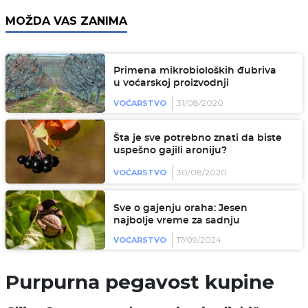
MOŽDA VAS ZANIMA
Primena mikrobioloških đubriva
u voćarskoj proizvodnji
31/08/2020
VOĆARSTVO
Šta je sve potrebno znati da biste
uspešno gajili aroniju?
30/08/2020
VOĆARSTVO
Sve o gajenju oraha: Jesen
najbolje vreme za sadnju
17/09/2024
VOĆARSTVO
Purpurna pegavost kupine