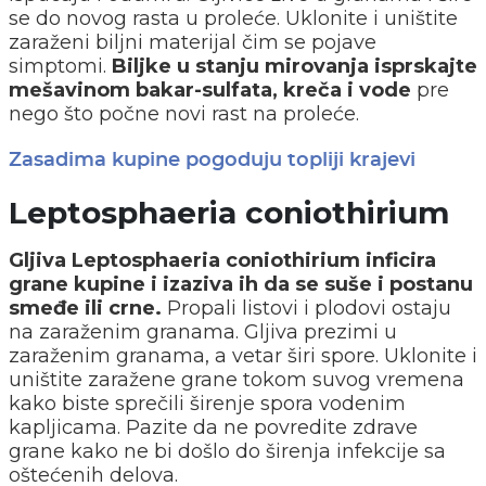
se do novog rasta u proleće. Uklonite i uništite
zaraženi biljni materijal čim se pojave
simptomi.
Biljke u stanju mirovanja isprskajte
mešavinom bakar-sulfata, kreča i vode
pre
nego što počne novi rast na proleće.
Zasadima kupine pogoduju topliji krajevi
Leptosphaeria coniothirium
Gljiva Leptosphaeria coniothirium inficira
grane kupine i izaziva ih da se suše i postanu
smeđe ili crne.
Propali listovi i plodovi ostaju
na zaraženim granama. Gljiva prezimi u
zaraženim granama, a vetar širi spore. Uklonite i
uništite zaražene grane tokom suvog vremena
kako biste sprečili širenje spora vodenim
kapljicama. Pazite da ne povredite zdrave
grane kako ne bi došlo do širenja infekcije sa
oštećenih delova.