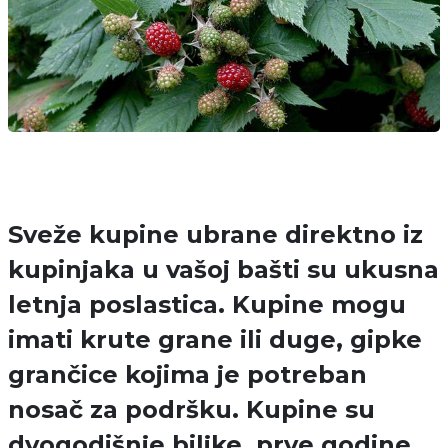
Sveže kupine ubrane direktno iz
kupinjaka u vašoj bašti su ukusna
letnja poslastica. Kupine mogu
imati krute grane ili duge, gipke
grančice kojima je potreban
nosač za podršku. Kupine su
dvogodišnje biljke, prve godine