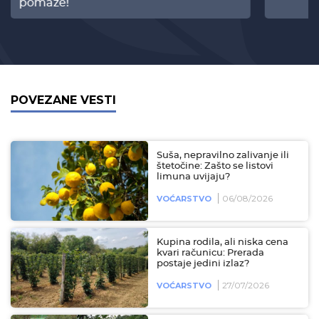
pomaže!
POVEZANE VESTI
Suša, nepravilno zalivanje ili
štetočine: Zašto se listovi
limuna uvijaju?
06/08/2026
VOĆARSTVO
Kupina rodila, ali niska cena
kvari računicu: Prerada
postaje jedini izlaz?
27/07/2026
VOĆARSTVO