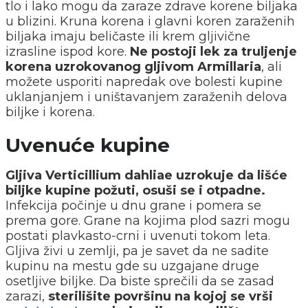
tlo i lako mogu da zaraze zdrave korene biljaka
u blizini. Kruna korena i glavni koren zaraženih
biljaka imaju beličaste ili krem gljivične
izrasline ispod kore.
Ne postoji lek za truljenje
korena uzrokovanog gljivom Armillaria
, ali
možete usporiti napredak ove bolesti kupine
uklanjanjem i uništavanjem zaraženih delova
biljke i korena.
Uvenuće kupine
Gljiva Verticillium dahliae uzrokuje da lišće
biljke kupine požuti, osuši se i otpadne.
Infekcija počinje u dnu grane i pomera se
prema gore. Grane na kojima plod sazri mogu
postati plavkasto-crni i uvenuti tokom leta.
Gljiva živi u zemlji, pa je savet da ne sadite
kupinu na mestu gde su uzgajane druge
osetljive biljke. Da biste sprečili da se zasad
zarazi,
sterilišite površinu na kojoj se vrši