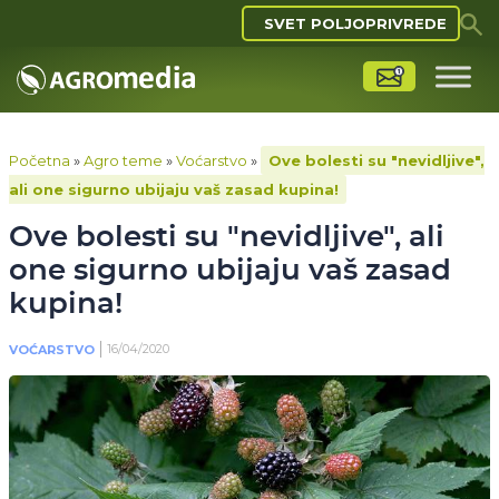
SVET POLJOPRIVREDE
Početna
»
Agro teme
»
Voćarstvo
»
Ove bolesti su "nevidljive",
ali one sigurno ubijaju vaš zasad kupina!
Ove bolesti su "nevidljive", ali
one sigurno ubijaju vaš zasad
kupina!
16/04/2020
VOĆARSTVO