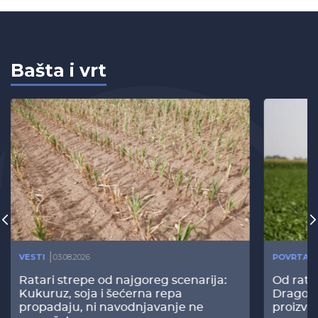
Bašta i vrt
VESTI
03.08.2026
POVRTAR
Ratari strepe od najgoreg scenarija:
Od rata
Kukuruz, soja i šećerna repa
Dragomi
propadaju, ni navodnjavanje ne
proizvo