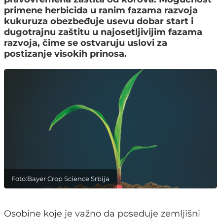
primene herbicida u ranim fazama razvoja
kukuruza obezbeđuje usevu dobar start i
dugotrajnu zaštitu u najosetljivijim fazama
razvoja, čime se ostvaruju uslovi za
postizanje visokih prinosa.
Foto:Bayer Crop Science Srbija
Osobine koje je važno da poseduje zemljišni