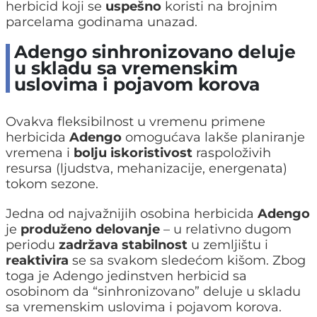
herbicid koji se
uspešno
koristi na brojnim
parcelama godinama unazad.
Adengo sinhronizovano deluje
u skladu sa vremenskim
uslovima i pojavom korova
Ovakva fleksibilnost u vremenu primene
herbicida
Adengo
omogućava lakše planiranje
vremena i
bolju iskoristivost
raspoloživih
resursa (ljudstva, mehanizacije, energenata)
tokom sezone.
Jedna od najvažnijih osobina herbicida
Adengo
je
produženo delovanje
– u relativno dugom
periodu
zadržava stabilnost
u zemljištu i
reaktivira
se sa svakom sledećom kišom. Zbog
toga je Adengo jedinstven herbicid sa
osobinom da “sinhronizovano” deluje u skladu
sa vremenskim uslovima i pojavom korova.