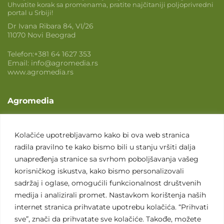
Uhvatite korak sa promenama, pratite najčitaniji poljoprivredni
portal u Srbiji!
Dr Ivana Ribara 84, VI/26
11070 Novi Beograd
Telefon:
+381 64 1627 353
Email:
info@agromedia.rs
www.agromedia.rs
Agromedia
O nama
Svet poljoprivrede
Kolačiće upotrebljavamo kako bi ova web stranica
radila pravilno te kako bismo bili u stanju vršiti dalja
Marketing usluge
unapređenja stranice sa svrhom poboljšavanja vašeg
Tražimo saradnike
korisničkog iskustva, kako bismo personalizovali
sadržaj i oglase, omogućili funkcionalnost društvenih
Kontakt
medija i analizirali promet. Nastavkom korištenja naših
internet stranica prihvatate upotrebu kolačića. “Prihvati
Kontakt
sve”, znači da prihvatate sve kolačiće. Takođe, možete