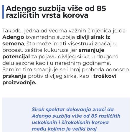
Adengo suzbija više od 85
različitih vrsta korova
Takođe, jedna od veoma važnih činjenica je da
Adengo
izvanredno suzbija
divlji sirak iz
semena
, što može imati višestruki značaj u
procesu zaštite kukuruza jer
smanjuje
potencijal
za pojavu divljeg sirka u drugom
delu sezone kao i u narednim godinama.
Samim tim smanjuje se i broj prohoda odnosno
prskanja
protiv divljeg sirka, kao i
troškovi
proizvodnje.
Širok spektar delovanja znači da
Adengo
suzbija
više od 85
različitih
uskolisnih i širokolisnih korova
među kojima je veliki broj