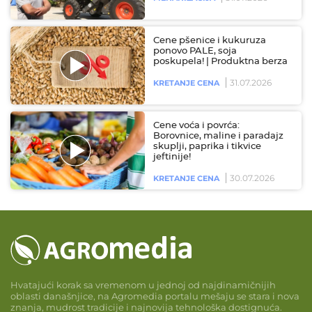
Cene pšenice i kukuruza
ponovo PALE, soja
poskupela! | Produktna berza
31.07.2026
KRETANJE CENA
Cene voća i povrća:
Borovnice, maline i paradajz
skuplji, paprika i tikvice
jeftinije!
30.07.2026
KRETANJE CENA
Hvatajući korak sa vremenom u jednoj od najdinamičnijih
oblasti današnjice, na Agromedia portalu mešaju se stara i nova
znanja, mudrost tradicije i najnovija tehnološka dostignuća.