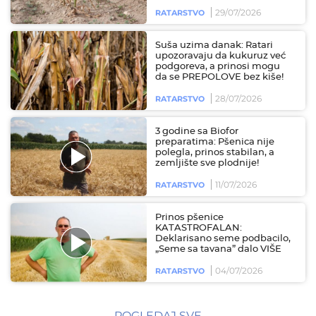
29/07/2026
RATARSTVO
Suša uzima danak: Ratari
upozoravaju da kukuruz već
podgoreva, a prinosi mogu
da se PREPOLOVE bez kiše!
28/07/2026
RATARSTVO
3 godine sa Biofor
preparatima: Pšenica nije
polegla, prinos stabilan, a
zemljište sve plodnije!
11/07/2026
RATARSTVO
Prinos pšenice
KATASTROFALAN:
Deklarisano seme podbacilo,
„Seme sa tavana” dalo VIŠE
04/07/2026
RATARSTVO
POGLEDAJ SVE