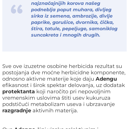
najznačajnijih korova našeg
podneblja poput
muhara
, divljeg
sirka iz semena,
ambrozije,
divlje
paprike,
gorušice
, dvornika,
čička,
štira
, tatule,
pepeljuge
, samoniklog
suncokreta i mnogih drugih.
Sve ove izuzetne osobine herbicida rezultat su
postojanja dve moćne herbicidne komponente,
odnosno aktivne materije koje daju
Adengu
efikasnost i širok spektar delovanja, uz dodatak
protektanta
koji naročito pri nepovoljnim
vremenskim uslovima štiti usev kukuruza
podstičući metabolizam useva i ubrzavanje
razgradnje
aktivnih materija.