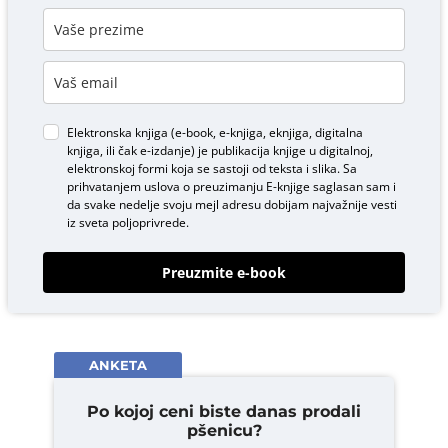
Elektronska knjiga (e-book, e-knjiga, eknjiga, digitalna
knjiga, ili čak e-izdanje) je publikacija knjige u digitalnoj,
elektronskoj formi koja se sastoji od teksta i slika. Sa
prihvatanjem uslova o
preuzimanju E-knjige
saglasan sam i
da svake nedelje svoju mejl adresu dobijam najvažnije vesti
iz sveta poljoprivrede.
Preuzmite e-book
ANKETA
Po kojoj ceni biste danas prodali
pšenicu?