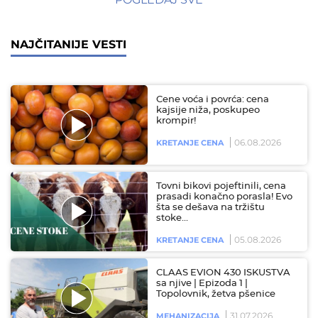
NAJČITANIJE VESTI
Cene voća i povrća: cena
kajsije niža, poskupeo
krompir!
06.08.2026
KRETANJE CENA
Tovni bikovi pojeftinili, cena
prasadi konačno porasla! Evo
šta se dešava na tržištu
stoke…
05.08.2026
KRETANJE CENA
CLAAS EVION 430 ISKUSTVA
sa njive | Epizoda 1 |
Topolovnik, žetva pšenice
31.07.2026
MEHANIZACIJA