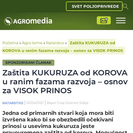
SVET POLJOPRIVREDE
Početna
»
Agro teme
»
Ratarstvo
»
Zaštita KUKURUZA od
KOROVA u ranim fazama razvoja – osnov za VISOK PRINOS
SPONZORISANI ČLANAK
Zaštita KUKURUZA od KOROVA
u ranim fazama razvoja – osnov
za VISOK PRINOS
02/04/2021
Bayer Crop Science Srbija
RATARSTVO
Jedna od primarnih stvari koja mora biti
izvršena kako bi se obezbedili očekivani
prinosi u usevima kukuruza jeste
pravovremena zaštita od korova. Mogućnost