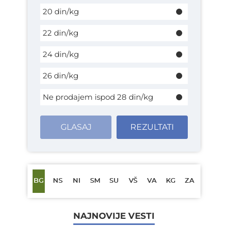
20 din/kg
22 din/kg
24 din/kg
26 din/kg
Ne prodajem ispod 28 din/kg
GLASAJ
REZULTATI
BG
NS
NI
SM
SU
VŠ
VA
KG
ZA
NAJNOVIJE VESTI