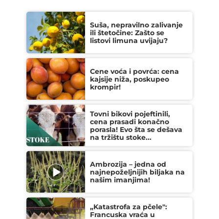
Suša, nepravilno zalivanje
ili štetočine: Zašto se
listovi limuna uvijaju?
Cene voća i povrća: cena
kajsije niža, poskupeo
krompir!
Tovni bikovi pojeftinili,
cena prasadi konačno
porasla! Evo šta se dešava
na tržištu stoke...
Ambrozija – jedna od
najnepoželjnijih biljaka na
našim imanjima!
„Katastrofa za pčele":
Francuska vraća u