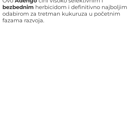
Ovo
Adengo
čini visoko selektivnim i
bezbednim
herbicidom i definitivno najboljim
odabirom za tretman kukuruza u početnim
fazama razvoja.