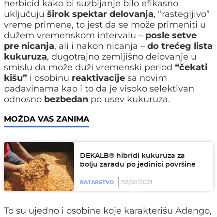
herbicid kako bi suzbijanje bilo efikasno
uključuju
širok spektar delovanja
, “rastegljivo”
vreme primene, to jest da se može primeniti u
dužem vremenskom intervalu –
posle setve
pre nicanja
, ali i nakon nicanja –
do trećeg lista
kukuruza
, dugotrajno zemljišno delovanje u
smislu da može duži vremenski period
“čekati
kišu”
i osobinu
reaktivacije
sa novim
padavinama kao i to da je visoko selektivan
odnosno
bezbedan
po usev kukuruza.
MOŽDA VAS ZANIMA
DEKALB® hibridi kukuruza za
bolju zaradu po jedinici površine
02/03/2021
RATARSTVO
To su ujedno i osobine koje karakterišu Adengo,