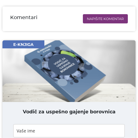
Komentari
NAPIŠITE KOMENTAR
Ime i prezime* obavezno
Email* obavezno
E-KNJIGA
Komentar* obavezno
DODAJ KOMENTAR
Vodič za uspešno gajenje borovnica