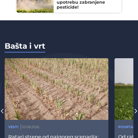
upotrebu zabranjene
pesticide!
Bašta i vrt
VESTI
03.08.2026
POVRTARS
Ratari strepe od najgoreg scenarija:
Od rata