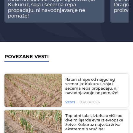
Kukuruz, soja i šećerna repa
Dragomi
propadaju, ni navodnjavanje ne
proizvo
pomaže!
POVEZANE VESTI
Ratari strepe od najgoreg
scenarija: Kukuruz, soja i
šećerna repa propadaju, ni
navodnjavanje ne pomaže!
03/08/2026
VESTI
Toplotni talas izbrisao više od
dve milijarde evra iz evropske
žetve: Kukuruz najveća žrtva
ekstremnih vrućina!