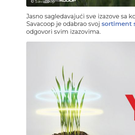
© Savacoop
Jasno sagledavajući sve izazove sa k
Savacoop je odabrao svoj
sortiment 
odgovori svim izazovima.