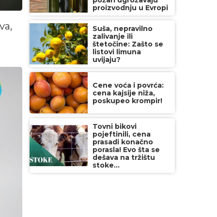
požari ugrožavaju
proizvodnju u Evropi
va,
Suša, nepravilno
zalivanje ili
štetočine: Zašto se
listovi limuna
uvijaju?
Cene voća i povrća:
cena kajsije niža,
poskupeo krompir!
Tovni bikovi
pojeftinili, cena
prasadi konačno
porasla! Evo šta se
dešava na tržištu
stoke...