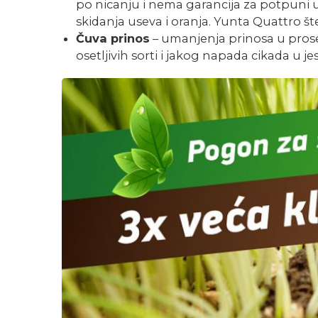
po nicanju i nema garancija za potpuni 
skidanja useva i oranja. Yunta Quattro št
Čuva prinos
– umanjenja prinosa u prose
osetljivih sorti i jakog napada cikada u j