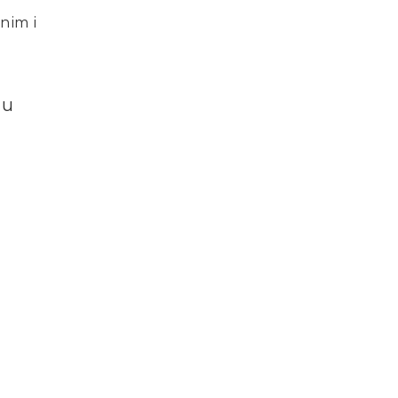
nim i
 u