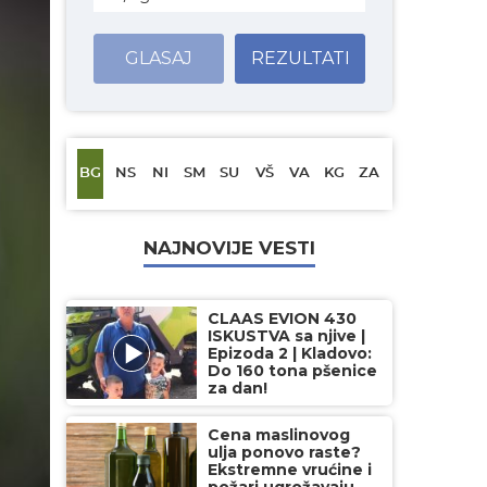
GLASAJ
REZULTATI
BG
NS
NI
SM
SU
VŠ
VA
KG
ZA
NAJNOVIJE VESTI
CLAAS EVION 430
ISKUSTVA sa njive |
Epizoda 2 | Kladovo:
Do 160 tona pšenice
za dan!
Cena maslinovog
ulja ponovo raste?
Ekstremne vrućine i