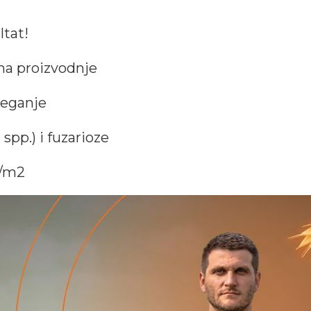
ltat!
ima proizvodnje
leganje
spp.) i fuzarioze
a/m2