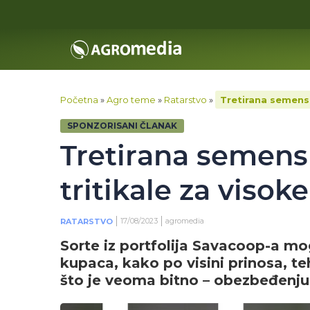
Početna
»
Agro teme
»
Ratarstvo
»
Tretirana semensk
SPONZORISANI ČLANAK
Tretirana semens
tritikale za visok
17/08/2023
agromedia
RATARSTVO
Sorte iz portfolija Savacoop-a 
kupaca, kako po visini prinosa, te
što je veoma bitno – obezbeđenju 