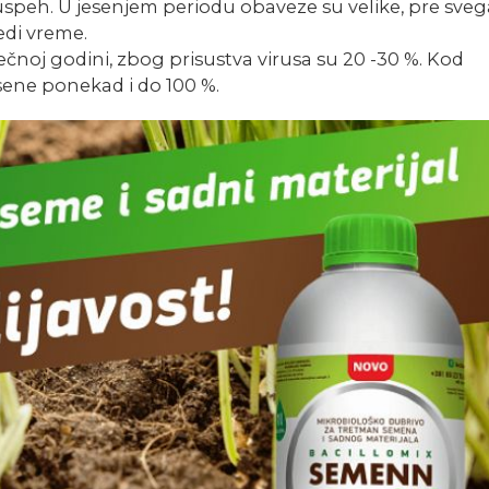
uspeh. U jesenjem periodu obaveze su velike, pre sve
edi vreme.
čnoj godini, zbog prisustva virusa su 20 -30 %. Kod
esene ponekad i do 100 %.