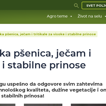
SVET POLJ
Agro teme
Život na selu
a pšenica, ječam i tritikale za visoke i stabilne prinose
ka pšenica, ječam i
e i stabilne prinose
mogu uspešno da odgovore svim zahtevima
hnološkog kvaliteta, dužine vegetacije i o
stabilnih prinosa!