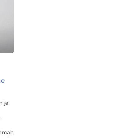
ce
n je
a
 odmah