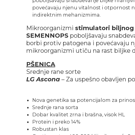
poboljšavaju snabdevanje biljke hranlji
povećavaju njenu vitalnost i otpornost na
indirektnim mehanizmima.
Mikroorganizmi
stimulatori biljnog
SEMENNOPS
poboljšavaju snabdeva
borbi protiv patogena i povećavaju n
mikroorganizmi utiču na rast biljke
PŠENICA
Srednje rane sorte
LG Ascona
– Za uspešno obavljen po
Nova genetika sa potencijalom za prinos
Srednje rana sorta
Dobar kvalitet zrna i brašna, visok HL
Protein i preko 14%
Robustan klas