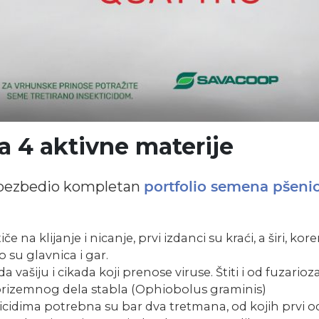
a 4 aktivne materije
 obezbedio kompletan
portfolio semena pšeni
 na klijanje i nicanje, prvi izdanci su kraći, a širi, kore
o su glavnica i gar.
 vašiju i cikada koji prenose viruse. Štiti i od fuzarioz
 prizemnog dela stabla (Ophiobolus graminis)
kticidima potrebna su bar dva tretmana, od kojih prvi