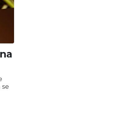
ena
e
 se