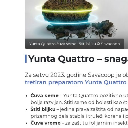
Yunta Quattro čuva seme i štiti biljku © Savacoop
Yunta Quattro – snag
Za setvu 2023. godine Savacoop je
.
tretiran preparatom Yunta Quattro
Čuva seme
– Yunta Quattro pozitivno utiče
bolje razvijen. Štiti seme od bolesti kao št
Štiti biljku
– jedina prava zaštita od napada
prizemnog dela stabla i truleži korena i
Čuva vreme
– za zaštitu folijarnim inse