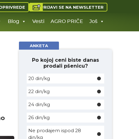
PRIJAVI SE NA NEWSLETTER
OPRIVREDE
Blog
Vesti
AGRO PRIČE
Još
ANKETA
Po kojoj ceni biste danas
prodali pšenicu?
20 din/kg
22 din/kg
24 din/kg
no
26 din/kg
Ne prodajem ispod 28
din/kg