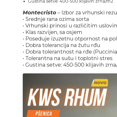
Gustina setve: 400-500 klijavih zrna/m2
Montecristo
– Izbor za vrhunski rezu
• Srednje rana ozima sorta
• Vrhunski prinosi u različitim uslov
• Klas razvijen, sa osjem
• Poseduje izuzetnu otpornost na po
• Dobra tolerancija na žutu rđu
• Dobra tolerantnost na rđe (Puccinia 
• Tolerantna na sušu i toplotni stres
• Gustina setve: 450-500 klijavih zrn