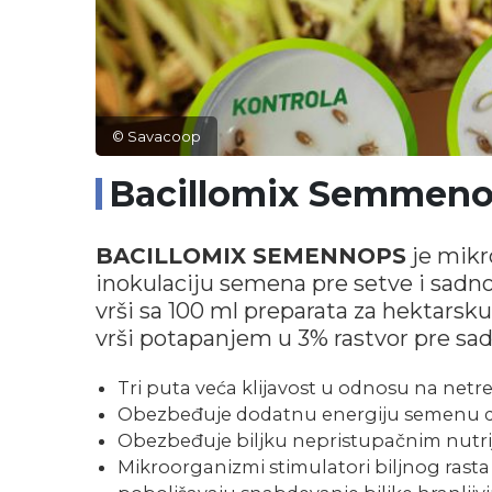
© Savacoop
Bacillomix Semmenop
BACILLOMIX SEMENNOPS
je mikr
inokulaciju semena pre setve i sadno
vrši sa 100 ml preparata za hektarsk
vrši potapanjem u 3% rastvor pre sad
Tri puta veća klijavost u odnosu na netr
Obezbeđuje dodatnu energiju semenu da 
Obezbeđuje biljku nepristupačnim nutr
Mikroorganizmi stimulatori biljnog rast