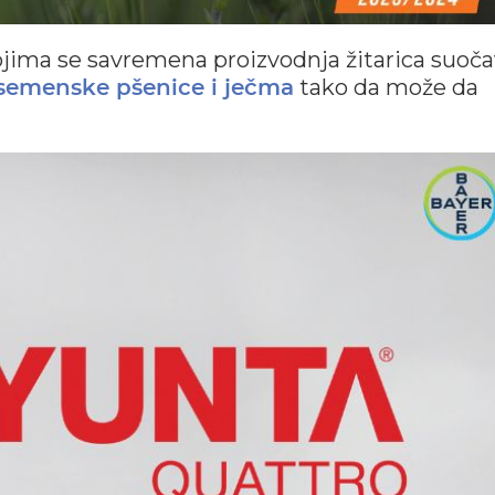
ojima se savremena proizvodnja žitarica suoča
tako da može da
semenske pšenice i ječma