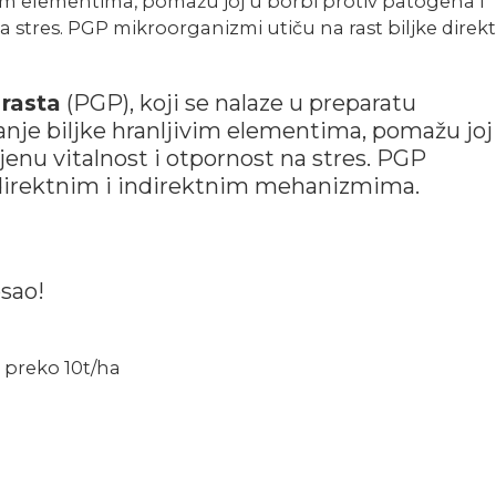
vim elementima, pomažu joj u borbi protiv patogena i
 stres. PGP mikroorganizmi utiču na rast biljke direkt
 rasta
(PGP), koji se nalaze u preparatu
nje biljke hranljivim elementima, pomažu joj
jenu vitalnost i otpornost na stres. PGP
 direktnim i indirektnim mehanizmima.
sao!
 preko 10t/ha