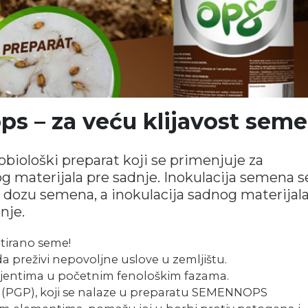
s – za veću klijavost sem
obiološki preparat koji se primenjuje za
g materijala pre sadnje. Inokulacija semena s
u dozu semena, a inokulacija sadnog materijala
nje.
etirano seme!
preživi nepovoljne uslove u zemljištu.
ijentima u početnim fenološkim fazama.
a (PGP), koji se nalaze u preparatu SEMENNOPS