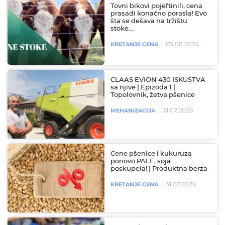
Tovni bikovi pojeftinili, cena
prasadi konačno porasla! Evo
šta se dešava na tržištu
stoke…
05.08.2026
KRETANJE CENA
CLAAS EVION 430 ISKUSTVA
sa njive | Epizoda 1 |
Topolovnik, žetva pšenice
31.07.2026
MEHANIZACIJA
Cene pšenice i kukuruza
ponovo PALE, soja
poskupela! | Produktna berza
31.07.2026
KRETANJE CENA