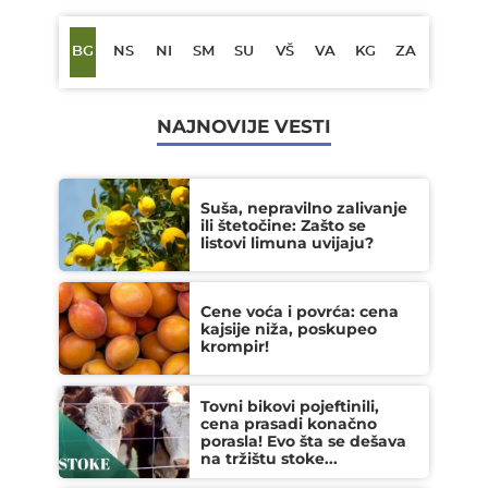
BG
NS
NI
SM
SU
VŠ
VA
KG
ZA
NAJNOVIJE VESTI
Suša, nepravilno zalivanje
ili štetočine: Zašto se
listovi limuna uvijaju?
Cene voća i povrća: cena
kajsije niža, poskupeo
krompir!
Tovni bikovi pojeftinili,
cena prasadi konačno
porasla! Evo šta se dešava
na tržištu stoke...