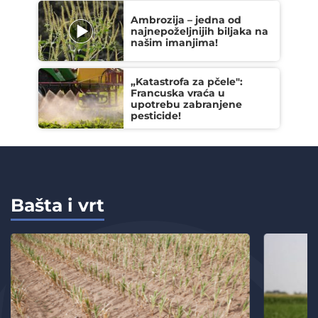
Ambrozija – jedna od
najnepoželjnijih biljaka na
našim imanjima!
„Katastrofa za pčele":
Francuska vraća u
upotrebu zabranjene
pesticide!
Bašta i vrt