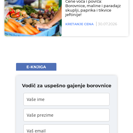
Cene voća i povrća:
Borovnice, maline i paradajz
skuplji, paprika i tikvice
jeftinije!
30.07.2026
KRETANJE CENA
E-KNJIGA
Vodič za uspešno gajenje borovnice