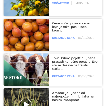
06/08/2026
VOĆARSTVO
Cene voća i povrća: cena
kajsije niža, poskupeo
krompir!
06/08/2026
KRETANJE CENA
Tovni bikovi pojeftinili, cena
prasadi konačno porasla! Evo
šta se dešava na tržištu
stoke...
05/08/2026
KRETANJE CENA
Ambrozija – jedna od
najnepoželjnijih biljaka na
našim imanjima!