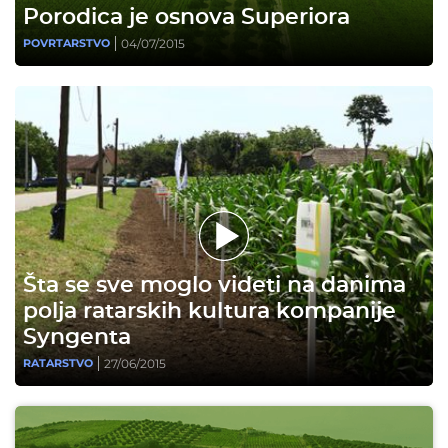
Porodica je osnova Superiora
04/07/2015
POVRTARSTVO
Šta se sve moglo videti na danima
polja ratarskih kultura kompanije
Syngenta
27/06/2015
RATARSTVO