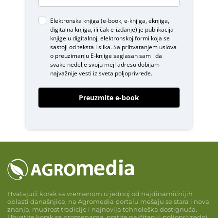
Elektronska knjiga (e-book, e-knjiga, eknjiga,
digitalna knjiga, ili čak e-izdanje) je publikacija
knjige u digitalnoj, elektronskoj formi koja se
sastoji od teksta i slika. Sa prihvatanjem uslova
o
preuzimanju E-knjige
saglasan sam i da
svake nedelje svoju mejl adresu dobijam
najvažnije vesti iz sveta poljoprivrede.
Preuzmite e-book
Hvatajući korak sa vremenom u jednoj od najdinamičnijih
oblasti današnjice, na Agromedia portalu mešaju se stara i nova
znanja, mudrost tradicije i najnovija tehnološka dostignuća.
Uhvatite korak sa promenama, pratite najčitaniji poljoprivredni