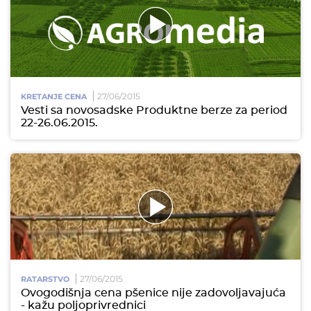
27/06/2015
KRETANJE CENA
Vesti sa novosadske Produktne berze za period
22-26.06.2015.
27/06/2015
RATARSTVO
Ovogodišnja cena pšenice nije zadovoljavajuća
- kažu poljoprivrednici