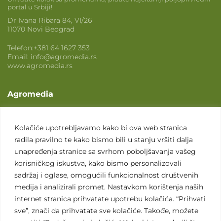
portal u Srbiji!
Dr Ivana Ribara 84, VI/26
11070 Novi Beograd
Telefon:
+381 64 1627 353
Email:
info@agromedia.rs
www.agromedia.rs
Agromedia
O nama
Svet poljoprivrede
Kolačiće upotrebljavamo kako bi ova web stranica
radila pravilno te kako bismo bili u stanju vršiti dalja
Marketing usluge
unapređenja stranice sa svrhom poboljšavanja vašeg
Tražimo saradnike
korisničkog iskustva, kako bismo personalizovali
sadržaj i oglase, omogućili funkcionalnost društvenih
Kontakt
medija i analizirali promet. Nastavkom korištenja naših
internet stranica prihvatate upotrebu kolačića. “Prihvati
Kontakt
sve”, znači da prihvatate sve kolačiće. Takođe, možete