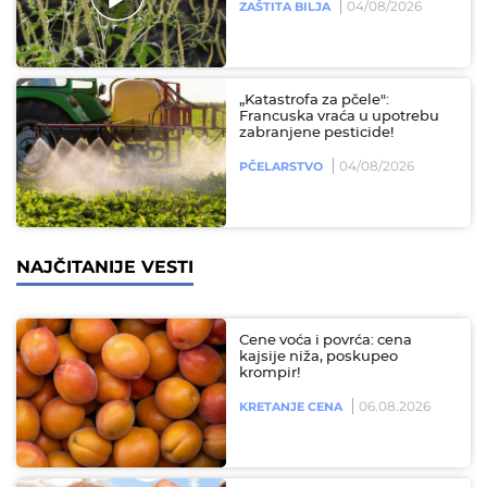
04/08/2026
ZAŠTITA BILJA
„Katastrofa za pčele":
Francuska vraća u upotrebu
zabranjene pesticide!
04/08/2026
PČELARSTVO
NAJČITANIJE VESTI
Cene voća i povrća: cena
kajsije niža, poskupeo
krompir!
06.08.2026
KRETANJE CENA