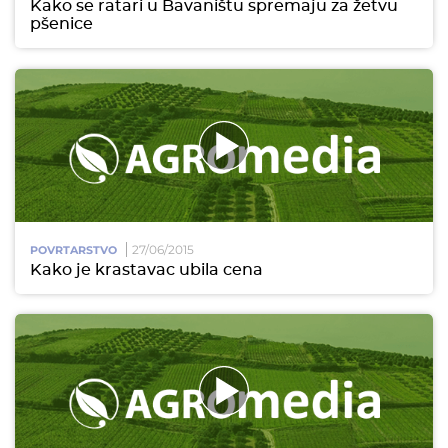
Kako se ratari u Bavaništu spremaju za žetvu
pšenice
27/06/2015
POVRTARSTVO
Kako je krastavac ubila cena