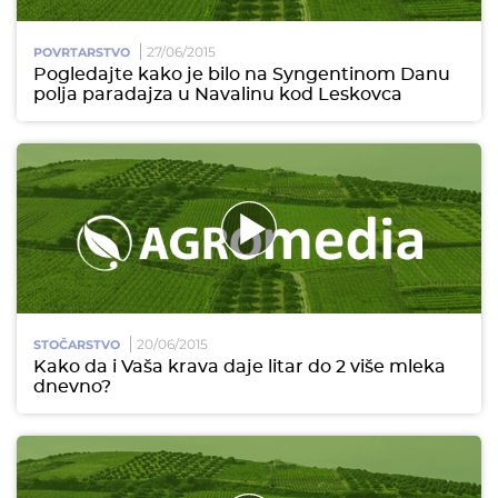
27/06/2015
POVRTARSTVO
Pogledajte kako je bilo na Syngentinom Danu
polja paradajza u Navalinu kod Leskovca
20/06/2015
STOČARSTVO
Kako da i Vaša krava daje litar do 2 više mleka
dnevno?