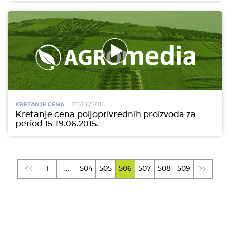
20/06/2015
KRETANJE CENA
Kretanje cena poljoprivrednih proizvoda za
period 15-19.06.2015.
1
…
504
505
506
507
508
509