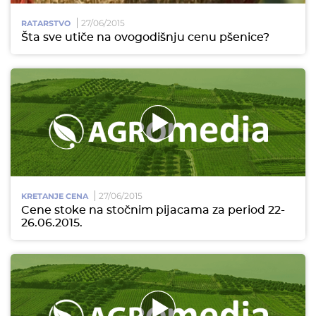
27/06/2015
RATARSTVO
Šta sve utiče na ovogodišnju cenu pšenice?
27/06/2015
KRETANJE CENA
Cene stoke na stočnim pijacama za period 22-
26.06.2015.