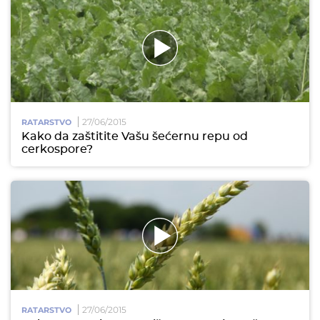
27/06/2015
RATARSTVO
Kako da zaštitite Vašu šećernu repu od
cerkospore?
27/06/2015
RATARSTVO