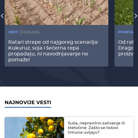
VESTI
03.08.2026
POVRTARS
Ratari strepe od najgoreg scenarija:
Od rata
Kukuruz, soja i šećerna repa
Dragomi
propadaju, ni navodnjavanje ne
proizvo
pomaže!
NAJNOVIJE VESTI
Suša, nepravilno zalivanje ili
štetočine: Zašto se listovi
limuna uvijaju?