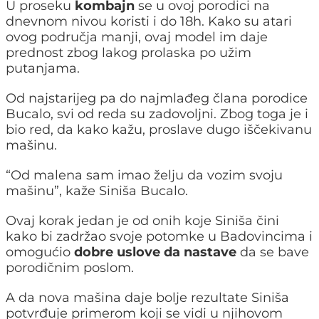
U proseku
kombajn
se u ovoj porodici na
dnevnom nivou koristi i do 18h. Kako su atari
ovog područja manji, ovaj model im daje
prednost zbog lakog prolaska po užim
putanjama.
Od najstarijeg pa do najmlađeg člana porodice
Bucalo, svi od reda su zadovoljni. Zbog toga je i
bio red, da kako kažu, proslave dugo iščekivanu
mašinu.
“Od malena sam imao želju da vozim svoju
mašinu”, kaže Siniša Bucalo.
Ovaj korak jedan je od onih koje Siniša čini
kako bi zadržao svoje potomke u Badovincima i
omogućio
dobre uslove da nastave
da se bave
porodičnim poslom.
A da nova mašina daje bolje rezultate Siniša
potvrđuje primerom koji se vidi u njihovom