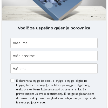
DODAJ KOMENTAR
Vodič za uspešno gajenje borovnica
Elektronska knjiga (e-book, e-knjiga, eknjiga, digitalna
knjiga, ili čak e-izdanje) je publikacija knjige u digitalnoj,
elektronskoj formi koja se sastoji od teksta i slika. Sa
prihvatanjem uslova o
preuzimanju E-knjige
saglasan sam i
da svake nedelje svoju mejl adresu dobijam najvažnije vesti
iz sveta poljoprivrede.