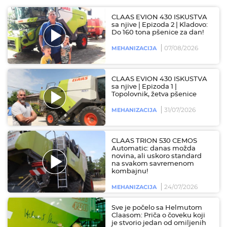
CLAAS EVION 430 ISKUSTVA
sa njive | Epizoda 2 | Kladovo:
Do 160 tona pšenice za dan!
07/08/2026
MEHANIZACIJA
CLAAS EVION 430 ISKUSTVA
sa njive | Epizoda 1 |
Topolovnik, žetva pšenice
31/07/2026
MEHANIZACIJA
CLAAS TRION 530 CEMOS
Automatic: danas možda
novina, ali uskoro standard
na svakom savremenom
kombajnu!
24/07/2026
MEHANIZACIJA
Sve je počelo sa Helmutom
Claasom: Priča o čoveku koji
je stvorio jedan od omiljenih