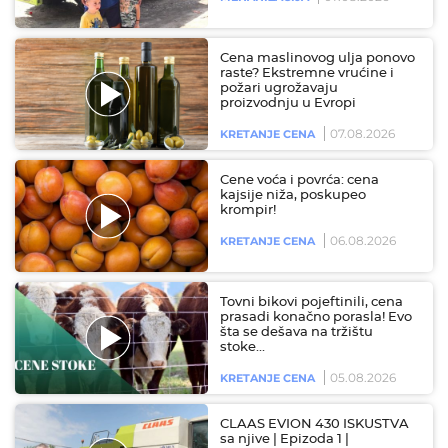
Cena maslinovog ulja ponovo
raste? Ekstremne vrućine i
požari ugrožavaju
proizvodnju u Evropi
07.08.2026
KRETANJE CENA
Cene voća i povrća: cena
kajsije niža, poskupeo
krompir!
06.08.2026
KRETANJE CENA
Tovni bikovi pojeftinili, cena
prasadi konačno porasla! Evo
šta se dešava na tržištu
stoke…
05.08.2026
KRETANJE CENA
CLAAS EVION 430 ISKUSTVA
sa njive | Epizoda 1 |