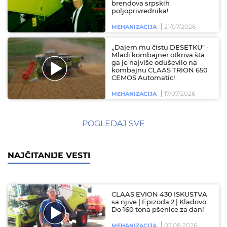
brendova srpskih
poljoprivrednika!
21/07/2026
MEHANIZACIJA
,,Dajem mu čistu DESETKU" -
Mladi kombajner otkriva šta
ga je najviše oduševilo na
kombajnu CLAAS TRION 650
CEMOS Automatic!
17/07/2026
MEHANIZACIJA
POGLEDAJ SVE
NAJČITANIJE VESTI
CLAAS EVION 430 ISKUSTVA
sa njive | Epizoda 2 | Kladovo:
Do 160 tona pšenice za dan!
07.08.2026
MEHANIZACIJA