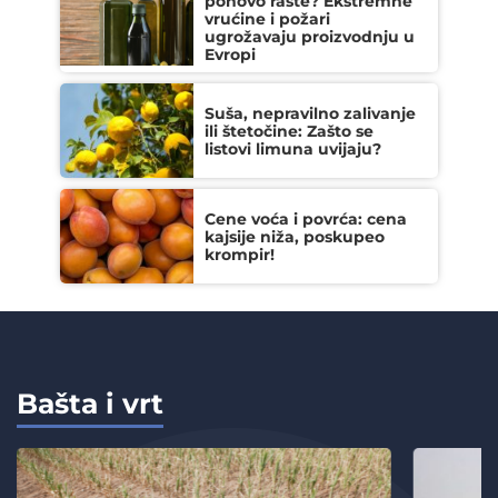
ponovo raste? Ekstremne
vrućine i požari
ugrožavaju proizvodnju u
Evropi
Suša, nepravilno zalivanje
ili štetočine: Zašto se
listovi limuna uvijaju?
Cene voća i povrća: cena
kajsije niža, poskupeo
krompir!
Bašta i vrt