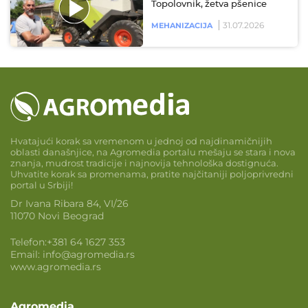
Topolovnik, žetva pšenice
31.07.2026
MEHANIZACIJA
Hvatajući korak sa vremenom u jednoj od najdinamičnijih
oblasti današnjice, na Agromedia portalu mešaju se stara i nova
znanja, mudrost tradicije i najnovija tehnološka dostignuća.
Uhvatite korak sa promenama, pratite najčitaniji poljoprivredni
portal u Srbiji!
Dr Ivana Ribara 84, VI/26
11070 Novi Beograd
Telefon:
+381 64 1627 353
Email:
info@agromedia.rs
www.agromedia.rs
Agromedia