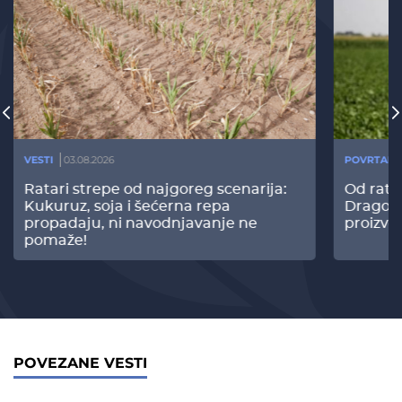
VESTI
03.08.2026
POVRTARS
Ratari strepe od najgoreg scenarija:
Od rata
Kukuruz, soja i šećerna repa
Dragomi
propadaju, ni navodnjavanje ne
proizvo
pomaže!
POVEZANE VESTI