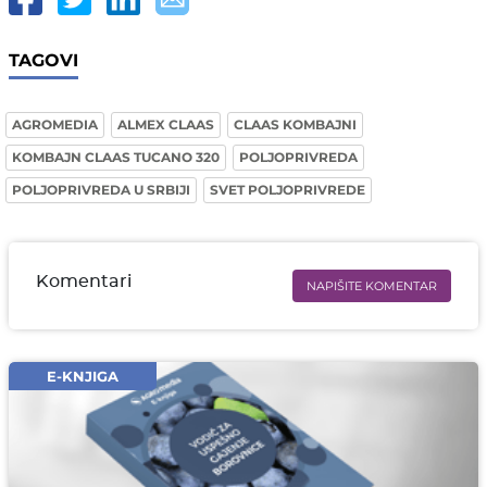
TAGOVI
AGROMEDIA
ALMEX CLAAS
CLAAS KOMBAJNI
KOMBAJN CLAAS TUCANO 320
POLJOPRIVREDA
POLJOPRIVREDA U SRBIJI
SVET POLJOPRIVREDE
Komentari
NAPIŠITE KOMENTAR
Ime i prezime* obavezno
Email* obavezno
E-KNJIGA
Komentar* obavezno