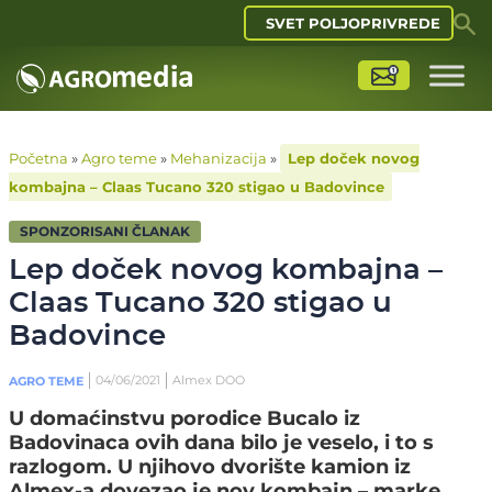
SVET POLJOPRIVREDE
Početna
»
Agro teme
»
Mehanizacija
»
Lep doček novog
kombajna – Claas Tucano 320 stigao u Badovince
SPONZORISANI ČLANAK
Lep doček novog kombajna –
Claas Tucano 320 stigao u
Badovince
04/06/2021
Almex DOO
AGRO TEME
U domaćinstvu porodice Bucalo iz
Badovinaca ovih dana bilo je veselo, i to s
razlogom. U njihovo dvorište kamion iz
Almex-a dovezao je nov kombajn – marke