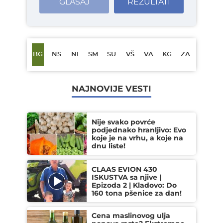
GLASAJ
REZULTATI
BG
NS
NI
SM
SU
VŠ
VA
KG
ZA
NAJNOVIJE VESTI
Nije svako povrće
podjednako hranljivo: Evo
koje je na vrhu, a koje na
dnu liste!
CLAAS EVION 430
ISKUSTVA sa njive |
Epizoda 2 | Kladovo: Do
160 tona pšenice za dan!
Cena maslinovog ulja