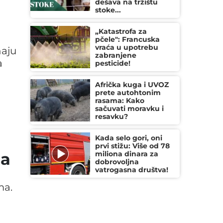
dešava na tržištu
stoke...
„Katastrofa za
pčele": Francuska
vraća u upotrebu
naju
zabranjene
a
pesticide!
Afrička kuga i UVOZ
prete autohtonim
rasama: Kako
sačuvati moravku i
resavku?
Kada selo gori, oni
prvi stižu: Više od 78
ma
miliona dinara za
dobrovoljna
vatrogasna društva!
ma.