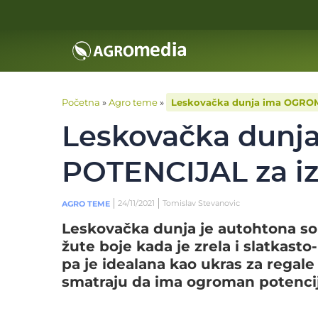
Početna
»
Agro teme
»
Leskovačka dunja ima OGROM
Leskovačka dun
POTENCIJAL za iz
24/11/2021
Tomislav Stevanovic
AGRO TEME
Leskovačka dunja je autohtona sor
žute boje kada je zrela i slatkast
pa je idealana kao ukras za regale
smatraju da ima ogroman potencija