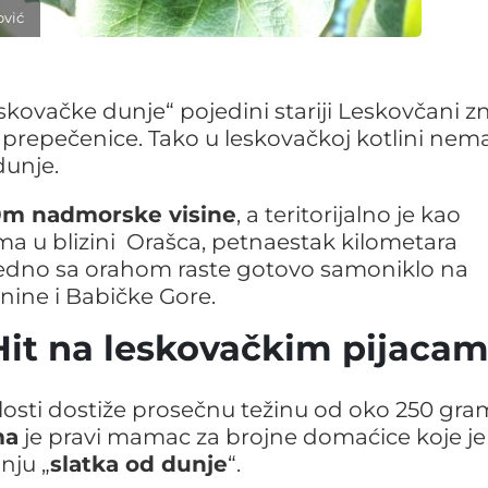
ović
kovačke dunje“ pojedini stariji Leskovčani z
“ prepečenice. Tako u leskovačkoj kotlini nem
dunje.
0m nadmorske visine
, a teritorijalno je kao
ma u blizini Orašca, petnaestak kilometara
edno sa orahom raste gotovo samoniklo na
nine i Babičke Gore.
Hit na leskovačkim pijaca
losti dostiže prosečnu težinu od oko 250 gra
ma
je pravi mamac za brojne domaćice koje je
nju „
slatka od dunje
“.