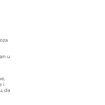
voza
san u
e,
 i
u, da