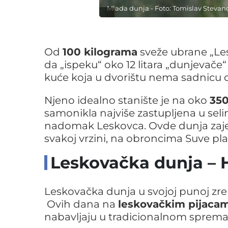
Mlada dunja - Foto: Tomislav Stevan
Od
100 kilograma
sveže ubrane „Les
da „ispeku“ oko 12 litara „dunjevače
kuće koja u dvorištu nema sadnicu 
Njeno idealno stanište je na oko
35
samonikla najviše zastupljena u seli
nadomak Leskovca. Ovde dunja zaj
svakoj vrzini, na obroncima Suve pla
Leskovačka dunja – 
Leskovačka dunja u svojoj punoj zre
Ovih dana na
leskovačkim pijaca
nabavljaju u tradicionalnom sprema