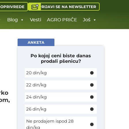
PRIJAVI SE NA NEWSLETTER
JOPRIVREDE
Blog
Vesti
AGRO PRIČE
Još
ANKETA
Po kojoj ceni biste danas
prodali pšenicu?
20 din/kg
22 din/kg
rko
24 din/kg
som,
26 din/kg
Ne prodajem ispod 28
din/kg