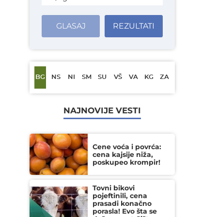
GLASAJ
REZULTATI
BG
NS
NI
SM
SU
VŠ
VA
KG
ZA
NAJNOVIJE VESTI
Cene voća i povrća:
cena kajsije niža,
poskupeo krompir!
Tovni bikovi
pojeftinili, cena
prasadi konačno
porasla! Evo šta se