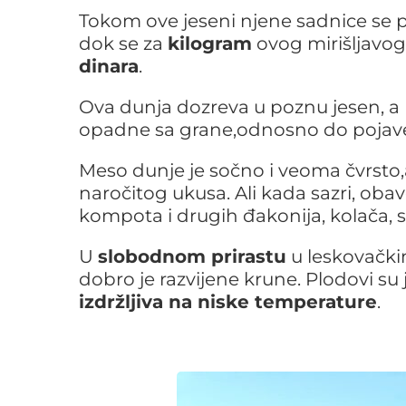
Tokom ove jeseni njene sadnice se 
dok se za
kilogram
ovog mirišljavog
dinara
.
Ova dunja dozreva u poznu jesen, a 
opadne sa grane,odnosno do pojave p
Meso dunje je sočno i veoma čvrsto,a
naročitog ukusa. Ali kada sazri, oba
kompota i drugih đakonija, kolača, s
U
slobodnom prirastu
u leskovačkim
dobro je razvijene krune. Plodovi su 
izdržljiva na niske temperature
.