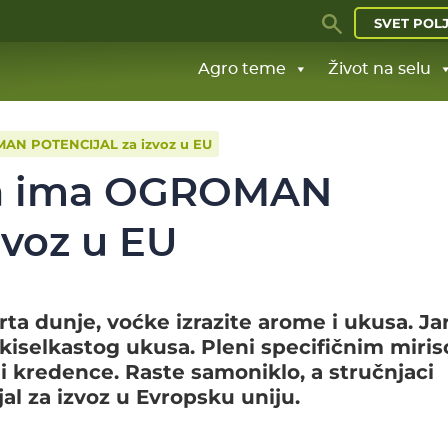
SVET POL
Agro teme
Život na selu
AN POTENCIJAL za izvoz u EU
ja ima OGROMAN
voz u EU
ta dunje, voćke izrazite arome i ukusa. Ja
o-kiselkastog ukusa. Pleni specifičnim miri
 i kredence. Raste samoniklo, a stručnjaci
l za izvoz u Evropsku uniju.