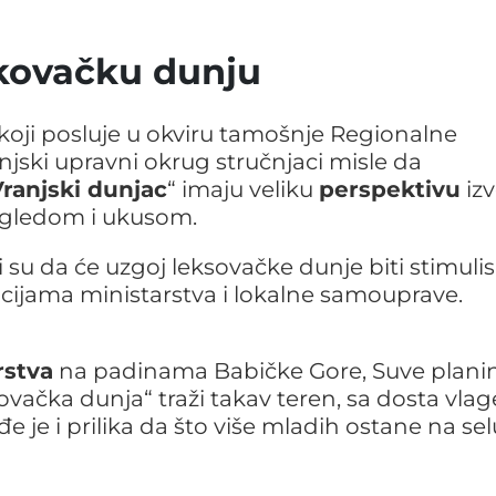
skovačku dunju
ji posluje u okviru tamošnje Regionalne
njski upravni okrug stručnjaci misle da
ranjski dunjac
“ imaju veliku
perspektivu
iz
izgledom i ukusom.
kli su da će uzgoj leksovačke dunje biti stimuli
ijama ministarstva i lokalne samouprave.
rstva
na padinama Babičke Gore, Suve planin
vačka dunja“ traži takav teren, sa dosta vlage
e je i prilika da što više mladih ostane na sel