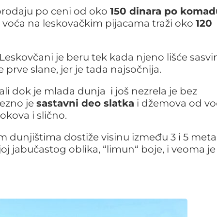
prodaju po ceni od oko
150 dinara po komad
 voća na leskovačkim pijacama traži oko
120
Leskovčani je beru tek kada njeno lišće sasv
rve slane, jer je tada najsočnija.
li dok je mlada dunja i još nezrela je bez
vezno je
sastavni deo slatka
i džemova od vo
okova i slično.
 dunjištima dostiže visinu između 3 i 5 metar
joj jabučastog oblika, “limun“ boje, i veoma je