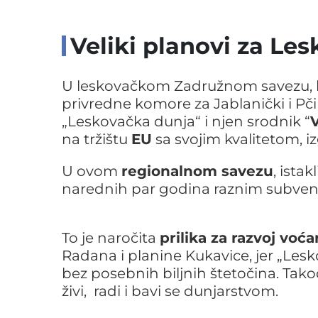
Veliki planovi za Le
U leskovačkom Zadružnom savezu, ko
privredne komore za Jablanički i Pči
„Leskovačka dunja“ i njen srodnik “
V
na tržištu
EU
sa svojim kvalitetom, 
U ovom
regionalnom savezu
, ista
narednih par godina raznim subvenc
To je naročita
prilika za razvoj voća
Radana i planine Kukavice, jer „Lesko
bez posebnih biljnih štetočina. Takođ
živi, radi i bavi se dunjarstvom.