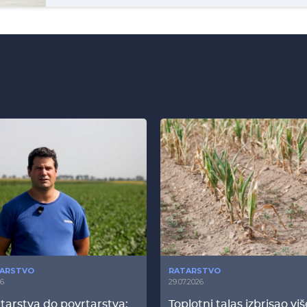
ARSTVO
RATARSTVO
26
29.07.2026
tarstva do povrtarstva:
Toplotni talas izbrisao vi