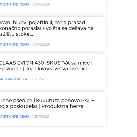
KRETANJE CENA
06.08.2026
Tovni bikovi pojeftinili, cena prasadi
konačno porasla! Evo šta se dešava na
tržištu stoke…
KRETANJE CENA
05.08.2026
CLAAS EVION 430 ISKUSTVA sa njive |
Epizoda 1 | Topolovnik, žetva pšenice
MEHANIZACIJA
31.07.2026
Cene pšenice i kukuruza ponovo PALE,
soja poskupela! | Produktna berza
KRETANJE CENA
31.07.2026