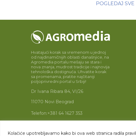
POGLEDAJ SVE
Hvatajući korak sa vremenom u jednoj
od najdinamičnijih oblasti današnjice, na
Agromedia portalu mešaju se stara i
nova znanja, mudrost tradicije i najnovija
tehnološka dostignuća. Uhvatite korak
sa promenama, pratite najčitaniji
poljoprivredni portal u Srbiji!
Dr Ivana Ribara 84, VI/26
11070 Novi Beograd
Telefon:
+381 64 1627 353
Email:
info@agromedia.rs
Kolačiće upotrebljavamo kako bi ova web stranica radila praviln
www.agromedia.rs