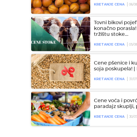
KRETANJE CENA
06/0
Tovni bikovi pojef
konačno porasla!
tržištu stoke...
KRETANJE CENA
05/0
Cene pšenice i k
soja poskupela! 
KRETANJE CENA
31/0
Cene voća i povrć
paradajz skuplji, p
KRETANJE CENA
30/0