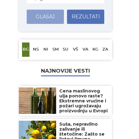
GLASAJ
REZULTATI
BG
NS
NI
SM
SU
VŠ
VA
KG
ZA
NAJNOVIJE VESTI
Cena maslinovog
ulja ponovo raste?
Ekstremne vrućine i
požari ugrožavaju
proizvodnju u Evropi
Suša, nepravilno
zalivanje ili
štetočine: Zašto se