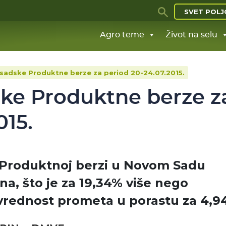
SVET POLJ
Agro teme
Život na selu
osadske Produktne berze za period 20-24.07.2015.
ske Produktne berze z
015.
 Produktnoj berzi u Novom Sadu
ona, što je za 19,34% više nego
vrednost prometa u porastu za 4,9