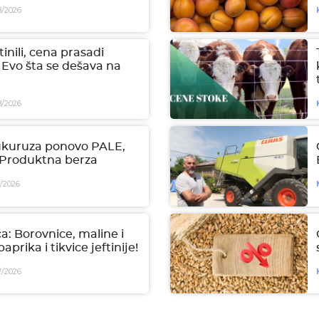
8/2026
tinili, cena prasadi
 Evo šta se dešava na
8/2026
ukuruza ponovo PALE,
| Produktna berza
7/2026
a: Borovnice, maline i
aprika i tikvice jeftinije!
7/2026