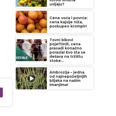
listovi limuna
uvijaju?
Cene voća i povrća:
cena kajsije niža,
poskupeo krompir!
Tovni bikovi
pojeftinili, cena
prasadi konačno
porasla! Evo šta se
dešava na tržištu
stoke...
Ambrozija – jedna
od najnepoželjnijih
biljaka na našim
imanjima!