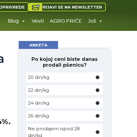
PRIJAVI SE NA NEWSLETTER
OPRIVREDE
Blog
Vesti
AGRO PRIČE
Još
ANKETA
a
Po kojoj ceni biste danas
prodali pšenicu?
20 din/kg
22 din/kg
24 din/kg
26 din/kg
4%.
Ne prodajem ispod 28
din/kg