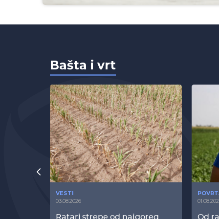
Bašta i vrt
VESTI
POVRT
03.08.2026
01.08.20
radi
Ratari strepe od najgoreg
Od ra