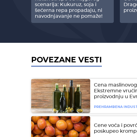
z Biofor
scenarija: Kukuruz, soja i
Drag
ltata!
šećerna repa propadaju, ni
proiz
navodnjavanje ne pomaže!
POVEZANE VESTI
Cena maslinovog 
Ekstremne vrućin
proizvodnju u Ev
PREHRAMBENA INDUST
Cene voća i povrć
poskupeo krompi