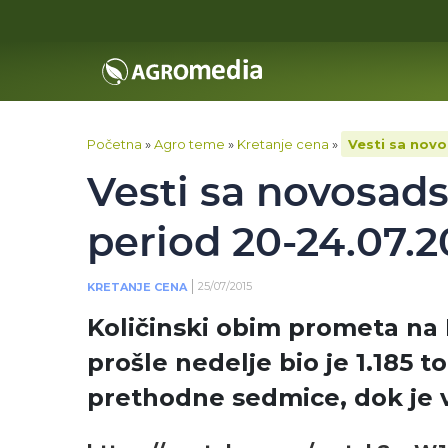
Početna
»
Agro teme
»
Kretanje cena
»
Vesti sa nov
Vesti sa novosad
period 20-24.07.2
25/07/2015
KRETANJE CENA
Količinski obim prometa na
prošle nedelje bio je 1.185 t
prethodne sedmice, dok je 