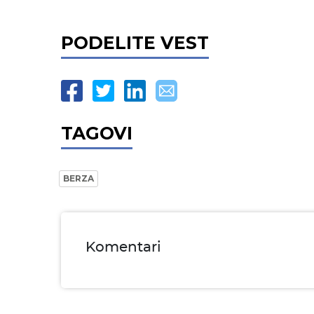
PODELITE VEST
TAGOVI
BERZA
Komentari
Ime i prezime* obavezno
Email* obavezno