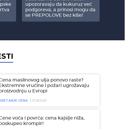
opske
upozoravaju da kukuruz već
paprici: 
rtva
podgoreva, a prinosi mogu da
došao do
se PREPOLOVE bez kiše!
ESTI
Cena maslinovog ulja ponovo raste?
Ekstremne vrućine i požari ugrožavaju
proizvodnju u Evropi
KRETANJE CENA
07.08.2026
Cene voća i povrća: cena kajsije niža,
poskupeo krompir!