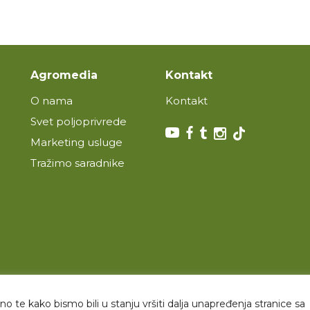
Agromedia
Kontakt
O nama
Kontakt
Svet poljoprivrede
Marketing usluge
Tražimo saradnike
o te kako bismo bili u stanju vršiti dalja unapređenja stranice sa