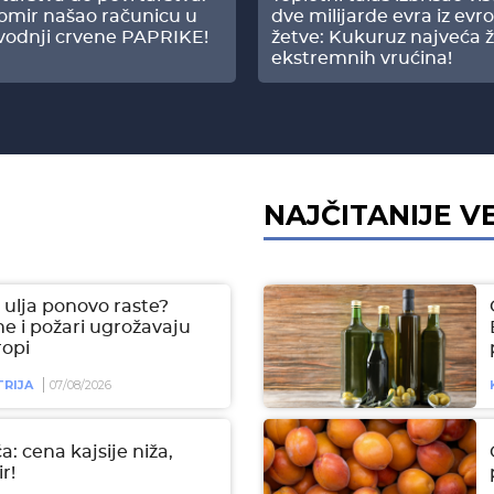
omir našao računicu u
dve milijarde evra iz evr
vodnji crvene PAPRIKE!
žetve: Kukuruz najveća ž
ekstremnih vrućina!
NAJČITANIJE V
ulja ponovo raste?
e i požari ugrožavaju
ropi
RIJA
07/08/2026
a: cena kajsije niža,
r!