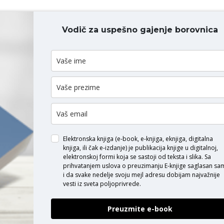
Vodič za uspešno gajenje borovnica
ODAJ KOMENTAR
Elektronska knjiga (e-book, e-knjiga, eknjiga, digitalna
knjiga, ili čak e-izdanje) je publikacija knjige u digitalnoj,
elektronskoj formi koja se sastoji od teksta i slika. Sa
prihvatanjem uslova o
preuzimanju E-knjige
saglasan sa
i da svake nedelje svoju mejl adresu dobijam najvažnije
vesti iz sveta poljoprivrede.
Preuzmite e-book