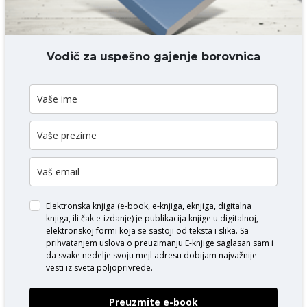
DODAJ KOMENTAR
Vodič za uspešno gajenje borovnica
Elektronska knjiga (e-book, e-knjiga, eknjiga, digitalna
knjiga, ili čak e-izdanje) je publikacija knjige u digitalnoj,
elektronskoj formi koja se sastoji od teksta i slika. Sa
prihvatanjem uslova o
preuzimanju E-knjige
saglasan sam i
da svake nedelje svoju mejl adresu dobijam najvažnije
vesti iz sveta poljoprivrede.
Preuzmite e-book