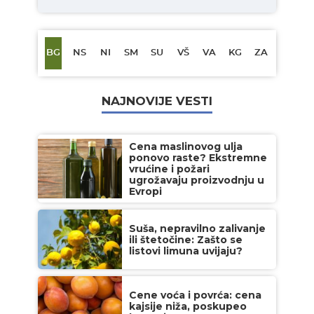
BG
NS
NI
SM
SU
VŠ
VA
KG
ZA
NAJNOVIJE VESTI
Cena maslinovog ulja
ponovo raste? Ekstremne
vrućine i požari
ugrožavaju proizvodnju u
Evropi
Suša, nepravilno zalivanje
ili štetočine: Zašto se
listovi limuna uvijaju?
Cene voća i povrća: cena
kajsije niža, poskupeo