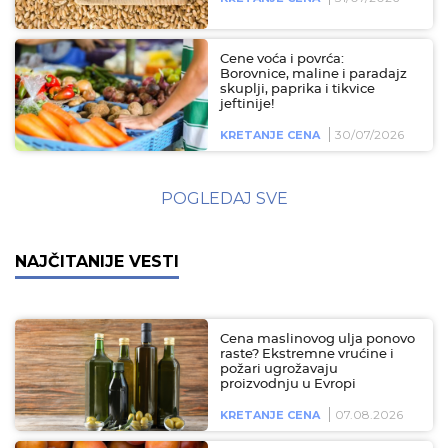
Cene voća i povrća:
Borovnice, maline i paradajz
skuplji, paprika i tikvice
jeftinije!
30/07/2026
KRETANJE CENA
POGLEDAJ SVE
NAJČITANIJE VESTI
Cena maslinovog ulja ponovo
raste? Ekstremne vrućine i
požari ugrožavaju
proizvodnju u Evropi
07.08.2026
KRETANJE CENA