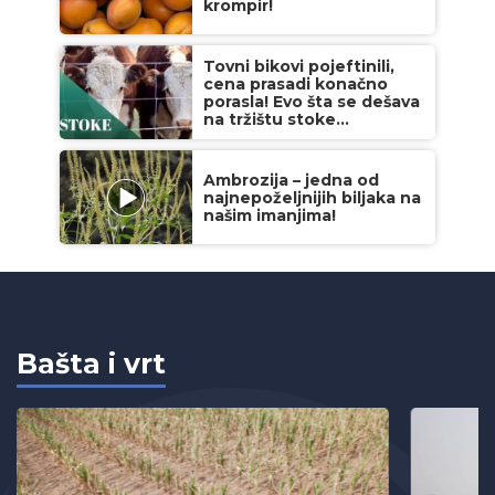
krompir!
Tovni bikovi pojeftinili,
cena prasadi konačno
porasla! Evo šta se dešava
na tržištu stoke...
Ambrozija – jedna od
najnepoželjnijih biljaka na
našim imanjima!
Bašta i vrt