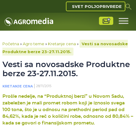
SVET POLJOPRIVREDE
Početna
»
Agro teme
»
Kretanje cena
»
Vesti sa novosadske
Produktne berze 23-27.11.2015.
Vesti sa novosadske Produktne
berze 23-27.11.2015.
28/11/2015
KRETANJE CENA
Prošle nedelje, na “Produktnoj berzi” u Novom Sadu,
zabeležen je mali promet robom koji je iznosio svega
100 tona, što je u odnosu na prethodni period pad od
84,62%, kada je reč o količini robe, odnosno od 80,84% –
kada se govori o finansijskom prometu.