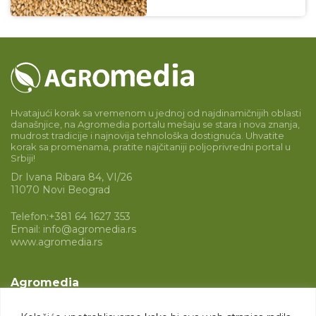
Hvatajući korak sa vremenom u jednoj od najdinamičnijih oblasti
današnjice, na Agromedia portalu mešaju se stara i nova znanja,
mudrost tradicije i najnovija tehnološka dostignuća. Uhvatite
korak sa promenama, pratite najčitaniji poljoprivredni portal u
Srbiji!
Dr Ivana Ribara 84, VI/26
11070 Novi Beograd
Telefon:
+381 64 1627 353
Email:
info@agromedia.rs
www.agromedia.rs
Agromedia
O nama