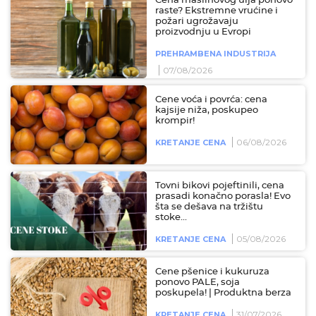
Cena maslinovog ulja ponovo
raste? Ekstremne vrućine i
požari ugrožavaju
proizvodnju u Evropi
PREHRAMBENA INDUSTRIJA
07/08/2026
Cene voća i povrća: cena
kajsije niža, poskupeo
krompir!
06/08/2026
KRETANJE CENA
Tovni bikovi pojeftinili, cena
prasadi konačno porasla! Evo
šta se dešava na tržištu
stoke...
05/08/2026
KRETANJE CENA
Cene pšenice i kukuruza
ponovo PALE, soja
poskupela! | Produktna berza
31/07/2026
KRETANJE CENA