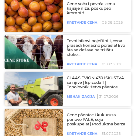
Cene voća i povrća: cena
kajsije niža, poskupeo
krompir!
06.08.2026
KRETANJE CENA
Tovni bikovi pojeftinili, cena
prasadi konačno porasla! Evo
šta se dešava na tržištu
stoke…
05.08.2026
KRETANJE CENA
CLAAS EVION 430 ISKUSTVA
sa njive | Epizoda 1 |
Topolovnik, žetva pšenice
31.07.2026
MEHANIZACIJA
Cene pšenice i kukuruza
ponovo PALE, soja
poskupela! | Produktna berza
31.07.2026
KRETANJE CENA