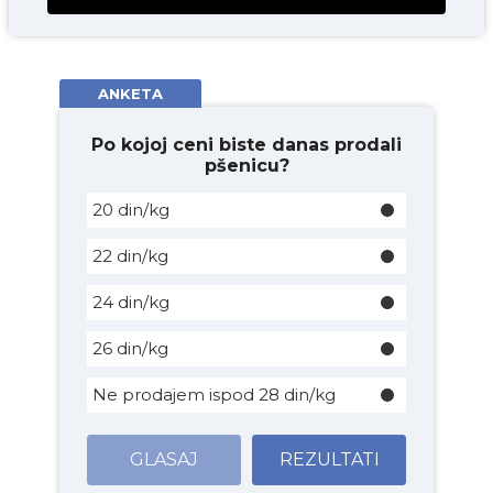
ANKETA
Po kojoj ceni biste danas prodali
pšenicu?
20 din/kg
22 din/kg
24 din/kg
26 din/kg
Ne prodajem ispod 28 din/kg
GLASAJ
REZULTATI