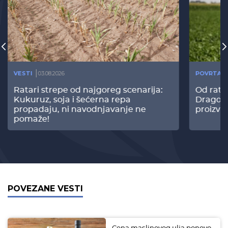
VESTI
03.08.2026
POVRTAR
Ratari strepe od najgoreg scenarija:
Od rata
Kukuruz, soja i šećerna repa
Dragomi
propadaju, ni navodnjavanje ne
proizvo
pomaže!
POVEZANE VESTI