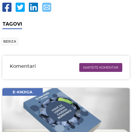
TAGOVI
BERZA
Komentari
NAPIŠITE KOMENTAR
Ime i prezime* obavezno
Email* obavezno
E-KNJIGA
Komentar* obavezno