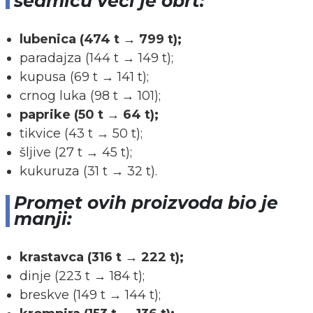
sedmicu veći je obrt:
lubenica (474 t → 799 t);
paradajza (144 t → 149 t);
kupusa (69 t → 141 t);
crnog luka (98 t → 101);
paprike (50 t → 64 t);
tikvice (43 t → 50 t);
šljive (27 t → 45 t);
kukuruza (31 t → 32 t).
Promet ovih proizvoda bio je
manji:
krastavca (316 t → 222 t);
dinje (223 t → 184 t);
breskve (149 t → 144 t);