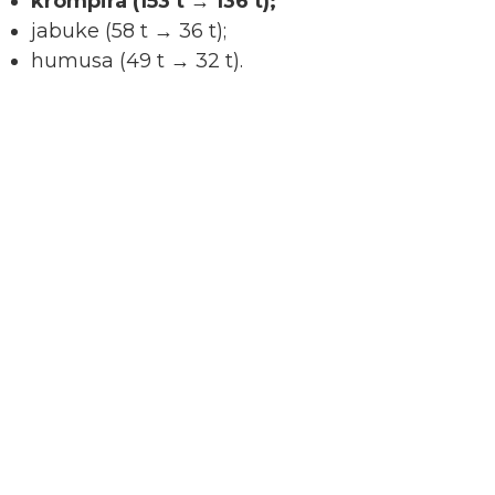
krompira (153 t → 136 t);
jabuke (58 t → 36 t);
humusa (49 t → 32 t).