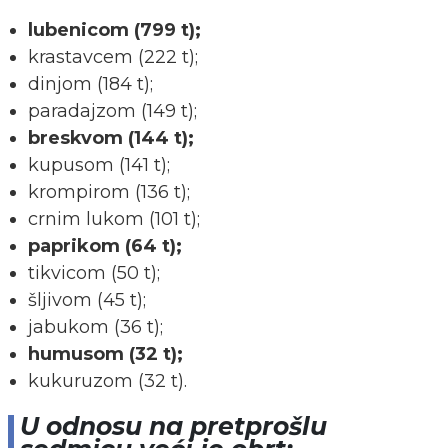
lubenicom (799 t);
krastavcem (222 t);
dinjom (184 t);
paradajzom (149 t);
breskvom (144 t);
kupusom (141 t);
krompirom (136 t);
crnim lukom (101 t);
paprikom (64 t);
tikvicom (50 t);
šljivom (45 t);
jabukom (36 t);
humusom (32 t);
kukuruzom (32 t).
U odnosu na pretprošlu