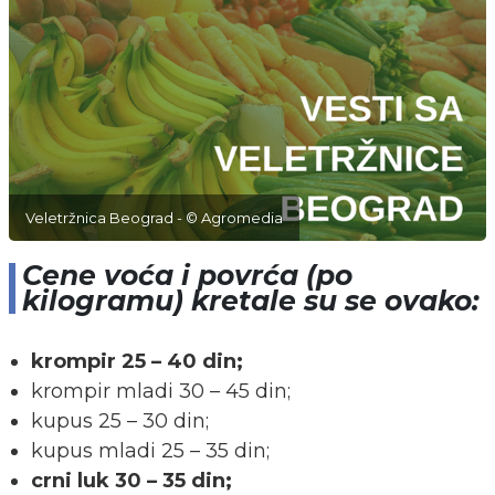
Veletržnica Beograd - © Agromedia
Cene voća i povrća (po
kilogramu) kretale su se ovako:
krompir 25 – 40 din;
krompir mladi 30 – 45 din;
kupus 25 – 30 din;
kupus mladi 25 – 35 din;
crni luk 30 – 35 din;