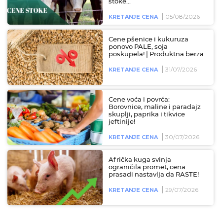
stoke...
05/08/2026
KRETANJE CENA
Cene pšenice i kukuruza
ponovo PALE, soja
poskupela! | Produktna berza
31/07/2026
KRETANJE CENA
Cene voća i povrća:
Borovnice, maline i paradajz
skuplji, paprika i tikvice
jeftinije!
30/07/2026
KRETANJE CENA
Afrička kuga svinja
ograničila promet, cena
prasadi nastavlja da RASTE!
29/07/2026
KRETANJE CENA