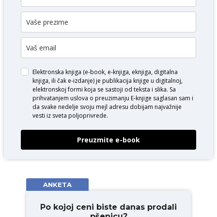
Elektronska knjiga (e-book, e-knjiga, eknjiga, digitalna
knjiga, ili čak e-izdanje) je publikacija knjige u digitalnoj,
elektronskoj formi koja se sastoji od teksta i slika. Sa
prihvatanjem uslova o
preuzimanju E-knjige
saglasan sam i
da svake nedelje svoju mejl adresu dobijam najvažnije
vesti iz sveta poljoprivrede.
Preuzmite e-book
ANKETA
Po kojoj ceni biste danas prodali
pšenicu?