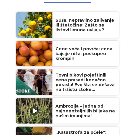
Suša, nepravilno zalivanje
ili štetočine: Zašto se
listovi limuna uvijaju?
Cene voća i povrća: cena
kajsije niža, poskupeo
krompir!
Tovni bikovi pojeftinili,
cena prasadi konačno
porasla! Evo šta se dešava
na tržištu stoke...
Ambrozija – jedna od
najnepoželjnijih biljaka na
našim imanjima!
„Katastrofa za pčele":