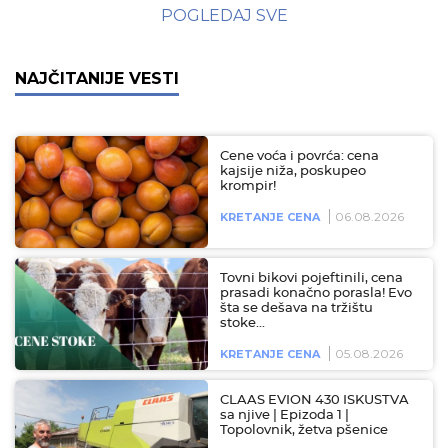
POGLEDAJ SVE
NAJČITANIJE VESTI
Cene voća i povrća: cena
kajsije niža, poskupeo
krompir!
06.08.2026
KRETANJE CENA
Tovni bikovi pojeftinili, cena
prasadi konačno porasla! Evo
šta se dešava na tržištu
stoke…
05.08.2026
KRETANJE CENA
CLAAS EVION 430 ISKUSTVA
sa njive | Epizoda 1 |
Topolovnik, žetva pšenice