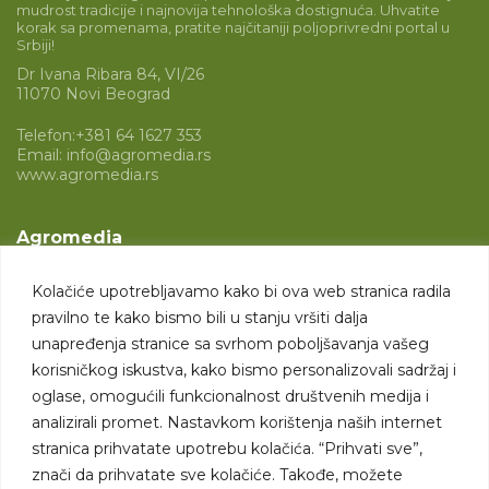
mudrost tradicije i najnovija tehnološka dostignuća. Uhvatite
korak sa promenama, pratite najčitaniji poljoprivredni portal u
Srbiji!
Dr Ivana Ribara 84, VI/26
11070 Novi Beograd
Telefon:
+381 64 1627 353
Email:
info@agromedia.rs
www.agromedia.rs
Agromedia
O nama
Kolačiće upotrebljavamo kako bi ova web stranica radila
Svet poljoprivrede
pravilno te kako bismo bili u stanju vršiti dalja
Marketing usluge
unapređenja stranice sa svrhom poboljšavanja vašeg
korisničkog iskustva, kako bismo personalizovali sadržaj i
Tražimo saradnike
oglase, omogućili funkcionalnost društvenih medija i
analizirali promet. Nastavkom korištenja naših internet
Kontakt
stranica prihvatate upotrebu kolačića. “Prihvati sve”,
znači da prihvatate sve kolačiće. Takođe, možete
Kontakt