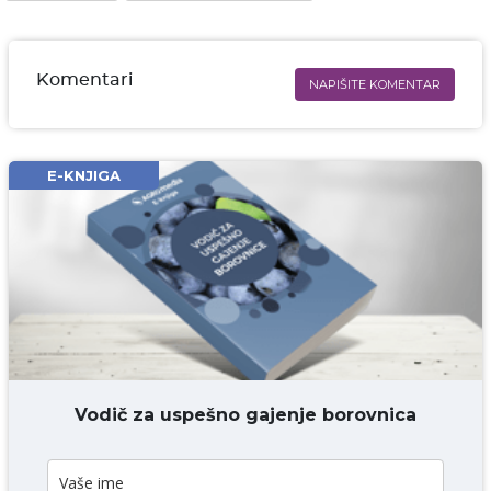
Komentari
NAPIŠITE KOMENTAR
Ime i prezime* obavezno
Email* obavezno
E-KNJIGA
Komentar* obavezno
DODAJ KOMENTAR
Vodič za uspešno gajenje borovnica