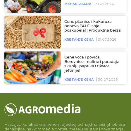
31.07.2026
MEHANIZACIJA
Cene pšenice i kukuruza
ponovo PALE, soja
poskupela! | Produktna berza
31.07.2026
KRETANJE CENA
Cene voća i povrća:
Borovnice, maline i paradajz
skuplji, paprika i tikvice
jeftinije!
30.07.2026
KRETANJE CENA
Hvatajući korak sa vremenom u jednoj od najdinamičnijih oblasti
današnjice, na Agromedia portalu mešaju se stara i nova znanja,