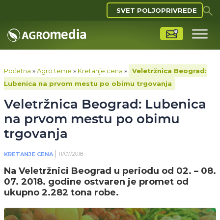
SVET POLJOPRIVREDE
Početna
»
Agro teme
»
Kretanje cena
»
Veletržnica Beograd:
Lubenica na prvom mestu po obimu trgovanja
Veletržnica Beograd: Lubenica
na prvom mestu po obimu
trgovanja
11/07/2018
KRETANJE CENA
Na Veletržnici Beograd u periodu od 02. – 08.
07. 2018. godine ostvaren je promet od
ukupno 2.282 tona robe.