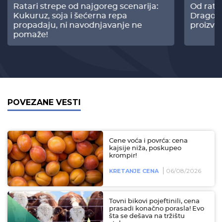
Ratari strepe od najgoreg scenarija:
Od rata
Kukuruz, soja i šećerna repa
Dragomi
propadaju, ni navodnjavanje ne
proizvo
pomaže!
POVEZANE VESTI
Cene voća i povrća: cena
kajsije niža, poskupeo
krompir!
06/08/2026
KRETANJE CENA
Tovni bikovi pojeftinili, cena
prasadi konačno porasla! Evo
šta se dešava na tržištu