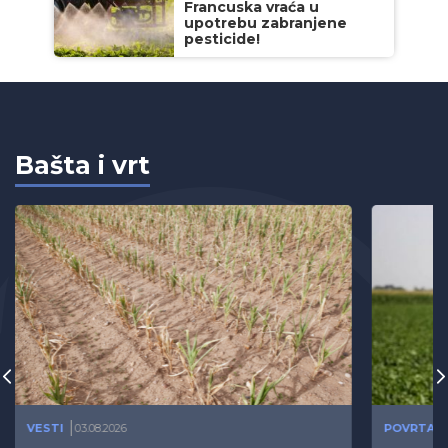
Francuska vraća u
upotrebu zabranjene
pesticide!
Bašta i vrt
VESTI
03.08.2026
POVRTAR