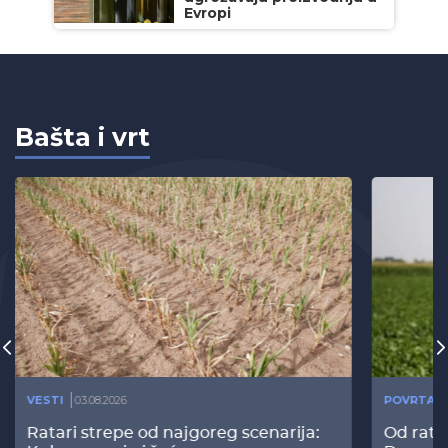
Evropi
Bašta i vrt
VESTI
03.08.2026
POVRTAR
Ratari strepe od najgoreg scenarija:
Od rata