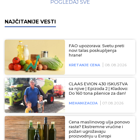
POGLEDAJ SVE
NAJČITANIJE VESTI
FAO upozorava: Svetu preti
novi talas poskupljenja
hrane!
08.08.2026
KRETANJE CENA
CLAAS EVION 430 ISKUSTVA
sa njive | Epizoda 2 | Kladovo:
Do 160 tona pšenice za dan!
07.08.2026
MEHANIZACIJA
Cena maslinovog ulja ponovo
raste? Ekstremne vrućine i
požari ugrožavaju
proizvodnju u Evropi