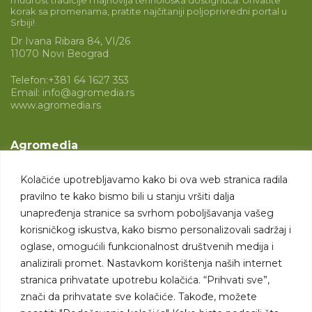
mudrost tradicije i najnovija tehnološka dostignuća. Uhvatite
korak sa promenama, pratite najčitaniji poljoprivredni portal u
Srbiji!
Dr Ivana Ribara 84, VI/26
11070 Novi Beograd
Telefon:
+381 64 1627 353
Email:
info@agromedia.rs
www.agromedia.rs
Agromedia
O nama
Kolačiće upotrebljavamo kako bi ova web stranica radila
Svet poljoprivrede
pravilno te kako bismo bili u stanju vršiti dalja
Marketing usluge
unapređenja stranice sa svrhom poboljšavanja vašeg
korisničkog iskustva, kako bismo personalizovali sadržaj i
Tražimo saradnike
oglase, omogućili funkcionalnost društvenih medija i
analizirali promet. Nastavkom korištenja naših internet
Kontakt
stranica prihvatate upotrebu kolačića. “Prihvati sve”,
znači da prihvatate sve kolačiće. Takođe, možete
Kontakt