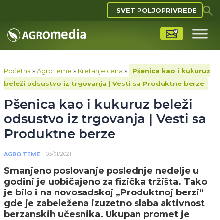
SVET POLJOPRIVREDE
Početna
»
Agro teme
»
Kretanje cena
»
Pšenica kao i kukuruz
beleži odsustvo iz trgovanja | Vesti sa Produktne berze
Pšenica kao i kukuruz beleži
odsustvo iz trgovanja | Vesti sa
Produktne berze
03/01/2021
AGRO TEME
Smanjeno poslovanje poslednje nedelje u
godini je uobičajeno za fizička tržišta. Tako
je bilo i na novosadskoj „Produktnoj berzi“
gde je zabeležena izuzetno slaba aktivnost
berzanskih učesnika. Ukupan promet je