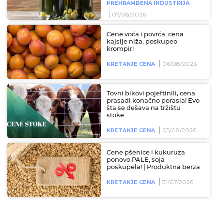
PREHRAMBENA INDUSTRIJA
07/08/2026
Cene voća i povrća: cena
kajsije niža, poskupeo
krompir!
06/08/2026
KRETANJE CENA
Tovni bikovi pojeftinili, cena
prasadi konačno porasla! Evo
šta se dešava na tržištu
stoke...
05/08/2026
KRETANJE CENA
Cene pšenice i kukuruza
ponovo PALE, soja
poskupela! | Produktna berza
31/07/2026
KRETANJE CENA