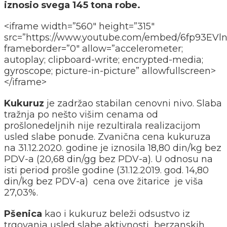
iznosio svega 145 tona robe.
<iframe width=”560″ height=”315″
src=”https://www.youtube.com/embed/6fp93EVln
frameborder=”0″ allow=”accelerometer;
autoplay; clipboard-write; encrypted-media;
gyroscope; picture-in-picture” allowfullscreen>
</iframe>
Kukuruz
je zadržao stabilan cenovni nivo. Slaba
tražnja po nešto višim cenama od
prošlonedeljnih nije rezultirala realizacijom
usled slabe ponude. Zvanična cena kukuruza
na 31.12.2020. godine je iznosila 18,80 din/kg bez
PDV-a (20,68 din/gg bez PDV-a). U odnosu na
isti period prošle godine (31.12.2019. god. 14,80
din/kg bez PDV-a) cena ove žitarice je viša
27,03%.
Pšenica
kao i kukuruz beleži odsustvo iz
trgovanja usled slabe aktivnosti berzanskih