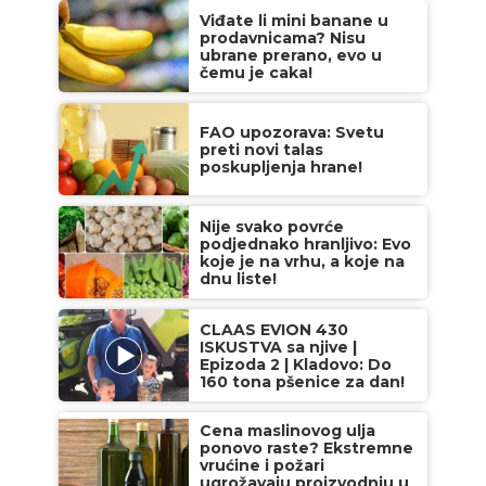
Viđate li mini banane u
prodavnicama? Nisu
ubrane prerano, evo u
čemu je caka!
FAO upozorava: Svetu
preti novi talas
poskupljenja hrane!
Nije svako povrće
podjednako hranljivo: Evo
koje je na vrhu, a koje na
dnu liste!
CLAAS EVION 430
ISKUSTVA sa njive |
Epizoda 2 | Kladovo: Do
160 tona pšenice za dan!
Cena maslinovog ulja
ponovo raste? Ekstremne
vrućine i požari
ugrožavaju proizvodnju u