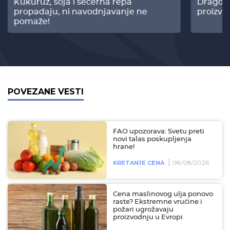
Kukuruz, soja i šećerna repa
Dragomi
propadaju, ni navodnjavanje ne
proizvo
pomaže!
POVEZANE VESTI
FAO upozorava: Svetu preti
novi talas poskupljenja
hrane!
08/08/2026
KRETANJE CENA
Cena maslinovog ulja ponovo
raste? Ekstremne vrućine i
požari ugrožavaju
proizvodnju u Evropi