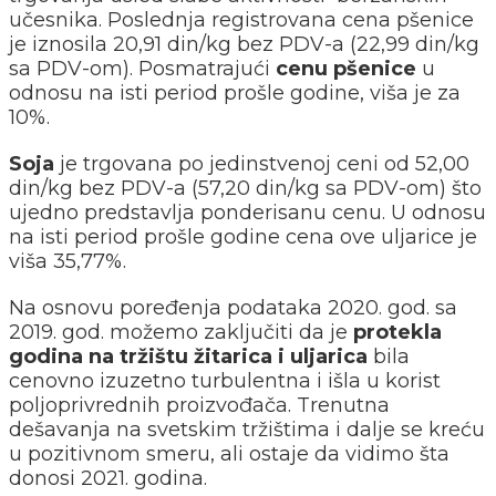
učesnika. Poslednja registrovana cena pšenice
je iznosila 20,91 din/kg bez PDV-a (22,99 din/kg
sa PDV-om). Posmatrajući
cenu pšenice
u
odnosu na isti period prošle godine, viša je za
10%.
Soja
je trgovana po jedinstvenoj ceni od 52,00
din/kg bez PDV-a (57,20 din/kg sa PDV-om) što
ujedno predstavlja ponderisanu cenu. U odnosu
na isti period prošle godine cena ove uljarice je
viša 35,77%.
Na osnovu poređenja podataka 2020. god. sa
2019. god. možemo zaključiti da je
protekla
godina na tržištu žitarica i uljarica
bila
cenovno izuzetno turbulentna i išla u korist
poljoprivrednih proizvođača. Trenutna
dešavanja na svetskim tržištima i dalje se kreću
u pozitivnom smeru, ali ostaje da vidimo šta
donosi 2021. godina.