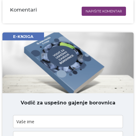
Komentari
NAPIŠITE KOMENTAR
Ime i prezime* obavezno
Email* obavezno
E-KNJIGA
Komentar* obavezno
DODAJ KOMENTAR
Vodič za uspešno gajenje borovnica