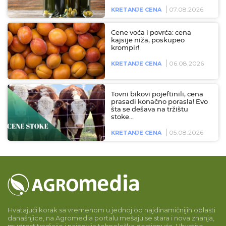
07.08.2026
KRETANJE CENA
Cene voća i povrća: cena
kajsije niža, poskupeo
krompir!
06.08.2026
KRETANJE CENA
Tovni bikovi pojeftinili, cena
prasadi konačno porasla! Evo
šta se dešava na tržištu
stoke…
05.08.2026
KRETANJE CENA
Hvatajući korak sa vremenom u jednoj od najdinamičnijih oblasti
današnjice, na Agromedia portalu mešaju se stara i nova znanja,