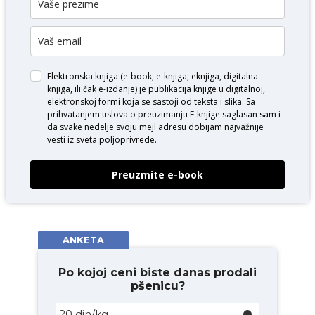
Elektronska knjiga (e-book, e-knjiga, eknjiga, digitalna
knjiga, ili čak e-izdanje) je publikacija knjige u digitalnoj,
elektronskoj formi koja se sastoji od teksta i slika. Sa
prihvatanjem uslova o
preuzimanju E-knjige
saglasan sam i
da svake nedelje svoju mejl adresu dobijam najvažnije
vesti iz sveta poljoprivrede.
Preuzmite e-book
ANKETA
Po kojoj ceni biste danas prodali
pšenicu?
20 din/kg