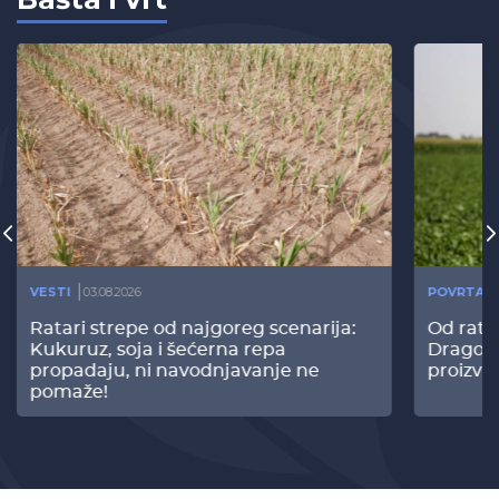
VESTI
03.08.2026
POVRTAR
Ratari strepe od najgoreg scenarija:
Od rata
Kukuruz, soja i šećerna repa
Dragomi
propadaju, ni navodnjavanje ne
proizvo
pomaže!