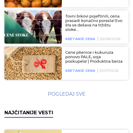
Tovni bikovi pojeftinili, cena
prasadi konačno porasla! Evo
šta se dešava na tržištu
stoke...
05/08/2026
KRETANJE CENA
Cene pšenice i kukuruza
ponovo PALE, soja
poskupela! | Produktna berza
31/07/2026
KRETANJE CENA
POGLEDAJ SVE
NAJČITANIJE VESTI