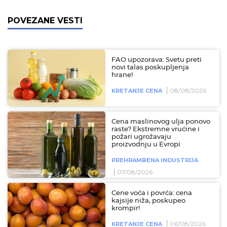
POVEZANE VESTI
FAO upozorava: Svetu preti
novi talas poskupljenja
hrane!
08/08/2026
KRETANJE CENA
Cena maslinovog ulja ponovo
raste? Ekstremne vrućine i
požari ugrožavaju
proizvodnju u Evropi
PREHRAMBENA INDUSTRIJA
07/08/2026
Cene voća i povrća: cena
kajsije niža, poskupeo
krompir!
06/08/2026
KRETANJE CENA