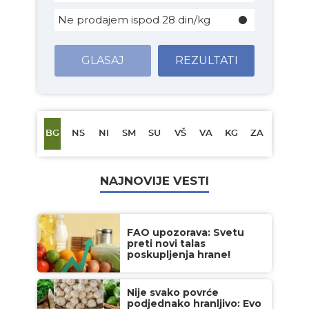
Ne prodajem ispod 28 din/kg
GLASAJ
REZULTATI
BG
NS
NI
SM
SU
VŠ
VA
KG
ZA
NAJNOVIJE VESTI
FAO upozorava: Svetu
preti novi talas
poskupljenja hrane!
Nije svako povrće
podjednako hranljivo: Evo