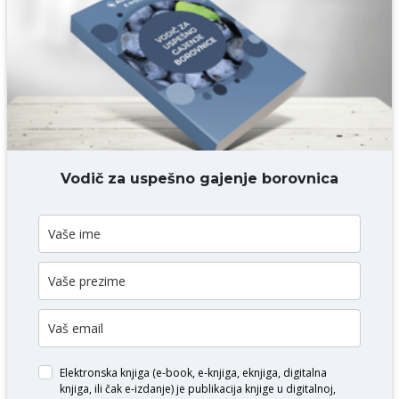
Komentar* obavezno
DODAJ KOMENTAR
Vodič za uspešno gajenje borovnica
Elektronska knjiga (e-book, e-knjiga, eknjiga, digitalna
knjiga, ili čak e-izdanje) je publikacija knjige u digitalnoj,