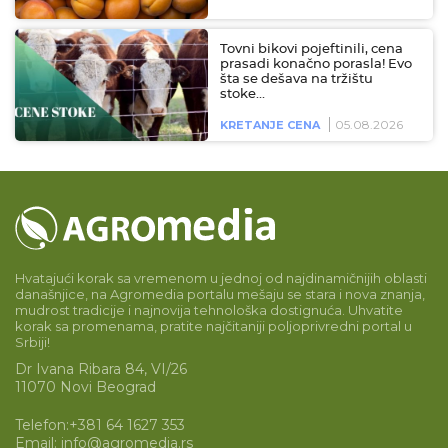
Tovni bikovi pojeftinili, cena
prasadi konačno porasla! Evo
šta se dešava na tržištu
stoke…
05.08.2026
KRETANJE CENA
Hvatajući korak sa vremenom u jednoj od najdinamičnijih oblasti
današnjice, na Agromedia portalu mešaju se stara i nova znanja,
mudrost tradicije i najnovija tehnološka dostignuća. Uhvatite
korak sa promenama, pratite najčitaniji poljoprivredni portal u
Srbiji!
Dr Ivana Ribara 84, VI/26
11070 Novi Beograd
Telefon:
+381 64 1627 353
Email:
info@agromedia.rs