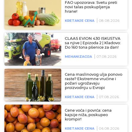
FAO upozorava: Svetu preti
novi talas poskupljenja
hrane!
08.08.2026
KRETANJE CENA
CLAAS EVION 430 ISKUSTVA
sa njive | Epizoda 2 | Kladovo:
Do 160 tona pšenice za dan!
07.08.2026
MEHANIZACIJA
Cena maslinovog ulja ponovo
raste? Ekstremne vrućine i
požari ugrožavaju
proizvodnju u Evropi
07.08.2026
KRETANJE CENA
Cene voća i povrća: cena
kajsije niža, poskupeo
krompir!
06.08.2026
KRETANJE CENA