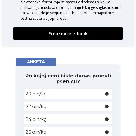
elektronskoj formi koja se sastoji od teksta i slika. Sa
prihvatanjem uslova o
preuzimanju E-knjige
saglasan sam i
da svake nedelje svoju mejl adresu dobijam najvažnije
vesti iz sveta poljoprivrede.
Preuzmite e-book
ANKETA
Po kojoj ceni biste danas prodali
pšenicu?
20 din/kg
22 din/kg
24 din/kg
26 din/kg