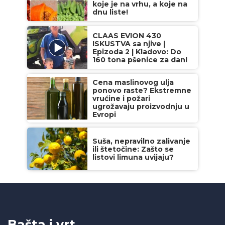
koje je na vrhu, a koje na
dnu liste!
CLAAS EVION 430
ISKUSTVA sa njive |
Epizoda 2 | Kladovo: Do
160 tona pšenice za dan!
Cena maslinovog ulja
ponovo raste? Ekstremne
vrućine i požari
ugrožavaju proizvodnju u
Evropi
Suša, nepravilno zalivanje
ili štetočine: Zašto se
listovi limuna uvijaju?
Bašta i vrt