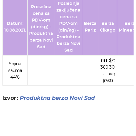
Poslednja
Prosečna
zaključena
cena sa
cena sa
PDV-om
Datum:
PDV-om
Berza
Berza
Berz
(din/kg) -
10.08.2021.
(din/kg) -
Pariz
Čikago
Mineapo
Produktna
Produktna
berza Novi
berza Novi
Sad
Sad
⬆️⬆️⬆️ $/t
Sojina
360,30
sačma
fut avg
44%
(rast)
Izvor:
Produktna berza Novi Sad