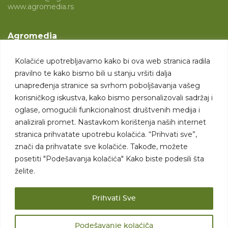
www.agromedia.rs
Agromedia
O nama
Kolačiće upotrebljavamo kako bi ova web stranica radila
Svet poljoprivrede
pravilno te kako bismo bili u stanju vršiti dalja
Marketing usluge
unapređenja stranice sa svrhom poboljšavanja vašeg
korisničkog iskustva, kako bismo personalizovali sadržaj i
Tražimo saradnike
oglase, omogućili funkcionalnost društvenih medija i
analizirali promet. Nastavkom korištenja naših internet
Kontakt
stranica prihvatate upotrebu kolačića. “Prihvati sve”,
znači da prihvatate sve kolačiće. Takođe, možete
Kontakt
posetiti "Podešavanja kolačića" Kako biste podesili šta
želite.
Prihvati Sve
Podešavanje kolaćiča
Sva prava zadržana. 2007 - 2026. © Agromedia d.o.o.