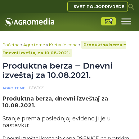
SVET POLJOPRIVREDE
Početna
»
Agro teme
»
Kretanje cena
»
Produktna berza ‒
Dnevni izveštaj za 10.08.2021.
Produktna berza ‒ Dnevni
izveštaj za 10.08.2021.
11/08/2021
AGRO TEME
Produktna berza, dnevni izveštaj za
10.08.2021.
Stanje prema poslednjoj evidenciji je u
nastavku:
Dnevni izveštaj kretanja cena PŠENICE na svetskim