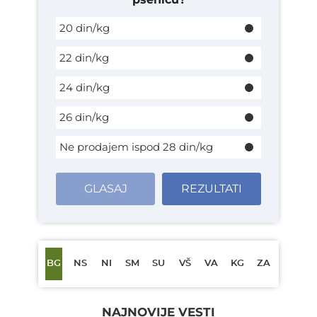
20 din/kg
22 din/kg
24 din/kg
26 din/kg
Ne prodajem ispod 28 din/kg
GLASAJ
REZULTATI
BG
NS
NI
SM
SU
VŠ
VA
KG
ZA
NAJNOVIJE VESTI