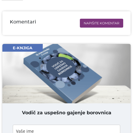
Komentari
NAPIŠITE KOMENTAR
Ime i prezime* obavezno
Email* obavezno
E-KNJIGA
Komentar* obavezno
DODAJ KOMENTAR
Vodič za uspešno gajenje borovnica