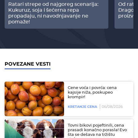
Ratari strepe od najgoreg scenarija:
Od rata
Kukuruz, soja i šećerna repa
Dragomi
propadaju, ni navodnjavanje ne
proizvo
pomaže!
POVEZANE VESTI
Cene voća i povrća: cena
kajsije niža, poskupeo
krompir!
06/08/2026
KRETANJE CENA
Tovni bikovi pojeftinili, cena
prasadi konačno porasla! Evo
šta se dešava na tržištu