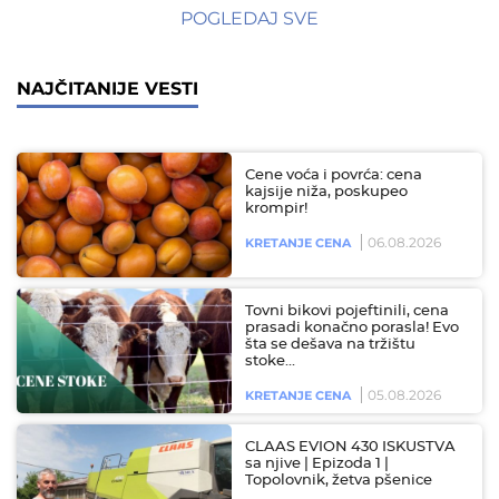
POGLEDAJ SVE
NAJČITANIJE VESTI
Cene voća i povrća: cena
kajsije niža, poskupeo
krompir!
06.08.2026
KRETANJE CENA
Tovni bikovi pojeftinili, cena
prasadi konačno porasla! Evo
šta se dešava na tržištu
stoke…
05.08.2026
KRETANJE CENA
CLAAS EVION 430 ISKUSTVA
sa njive | Epizoda 1 |
Topolovnik, žetva pšenice