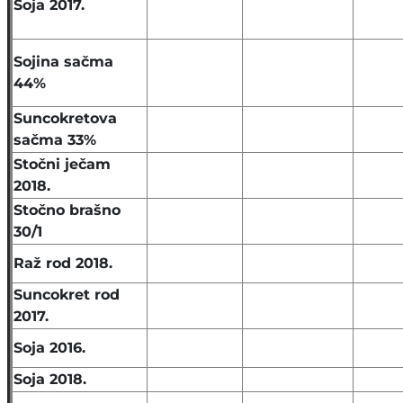
Soja 2017.
Sojina sačma
44%
Suncokretova
sačma 33%
Stočni ječam
2018.
Stočno brašno
30/1
Raž rod 2018.
Suncokret rod
2017.
Soja 2016.
Soja 2018.