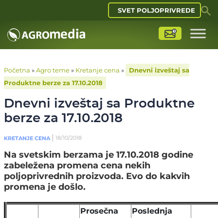
SVET POLJOPRIVREDE
Početna
»
Agro teme
»
Kretanje cena
»
Dnevni izveštaj sa
Produktne berze za 17.10.2018
Dnevni izveštaj sa Produktne
berze za 17.10.2018
18/10/2018
KRETANJE CENA
Na svetskim berzama je 17.10.2018 godine
zabeležena promena cena nekih
poljoprivrednih proizvoda. Evo do kakvih
promena je došlo.
Prosečna
Poslednja