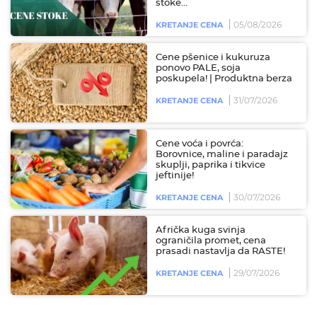
stoke...
05/08/2026
KRETANJE CENA
Cene pšenice i kukuruza
ponovo PALE, soja
poskupela! | Produktna berza
31/07/2026
KRETANJE CENA
Cene voća i povrća:
Borovnice, maline i paradajz
skuplji, paprika i tikvice
jeftinije!
30/07/2026
KRETANJE CENA
Afrička kuga svinja
ograničila promet, cena
prasadi nastavlja da RASTE!
29/07/2026
KRETANJE CENA