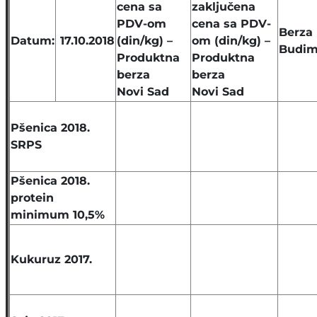
cena sa
zaključena
PDV-om
cena sa PDV-
Berza
Datum:
17.10.2018
(din/kg) –
om (din/kg) –
Budim
Produktna
Produktna
berza
berza
Novi Sad
Novi Sad
Pšenica 2018.
SRPS
Pšenica 2018.
protein
minimum 10,5%
Kukuruz 2017.