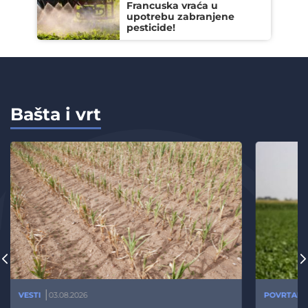
Francuska vraća u
upotrebu zabranjene
pesticide!
Bašta i vrt
VESTI
03.08.2026
POVRTARS