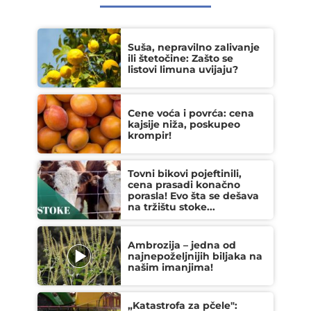
Suša, nepravilno zalivanje
ili štetočine: Zašto se
listovi limuna uvijaju?
Cene voća i povrća: cena
kajsije niža, poskupeo
krompir!
Tovni bikovi pojeftinili,
cena prasadi konačno
porasla! Evo šta se dešava
na tržištu stoke...
Ambrozija – jedna od
najnepoželjnijih biljaka na
našim imanjima!
„Katastrofa za pčele":