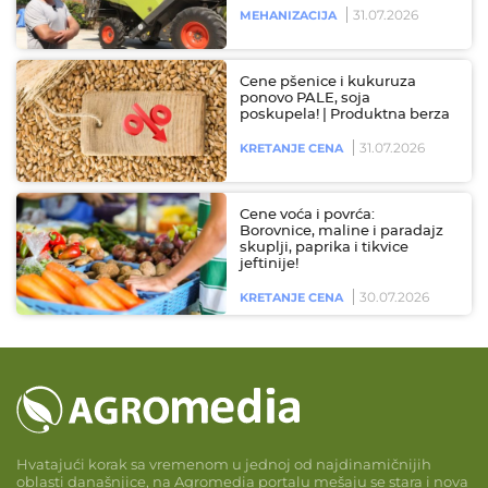
31.07.2026
MEHANIZACIJA
Cene pšenice i kukuruza
ponovo PALE, soja
poskupela! | Produktna berza
31.07.2026
KRETANJE CENA
Cene voća i povrća:
Borovnice, maline i paradajz
skuplji, paprika i tikvice
jeftinije!
30.07.2026
KRETANJE CENA
Hvatajući korak sa vremenom u jednoj od najdinamičnijih
oblasti današnjice, na Agromedia portalu mešaju se stara i nova