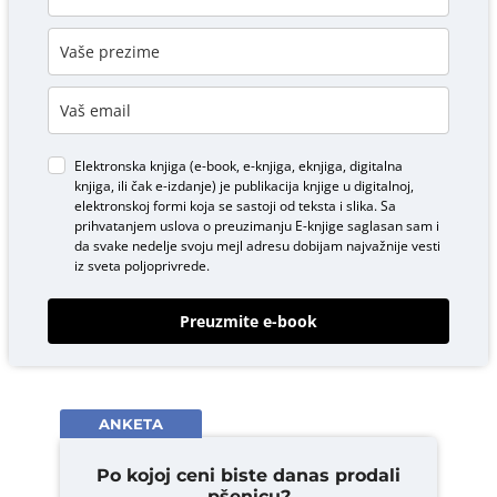
Elektronska knjiga (e-book, e-knjiga, eknjiga, digitalna
knjiga, ili čak e-izdanje) je publikacija knjige u digitalnoj,
elektronskoj formi koja se sastoji od teksta i slika. Sa
prihvatanjem uslova o
preuzimanju E-knjige
saglasan sam i
da svake nedelje svoju mejl adresu dobijam najvažnije vesti
iz sveta poljoprivrede.
Preuzmite e-book
ANKETA
Po kojoj ceni biste danas prodali
pšenicu?