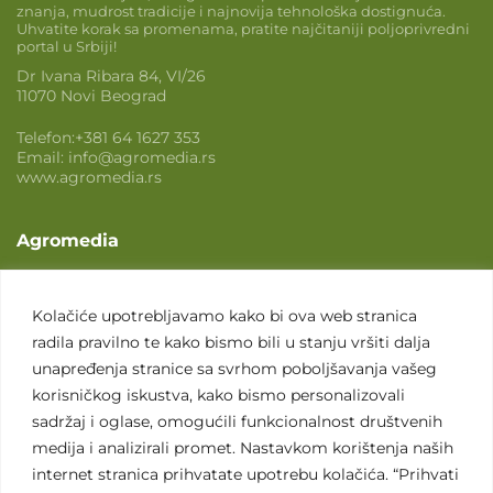
znanja, mudrost tradicije i najnovija tehnološka dostignuća.
Uhvatite korak sa promenama, pratite najčitaniji poljoprivredni
portal u Srbiji!
Dr Ivana Ribara 84, VI/26
11070 Novi Beograd
Telefon:
+381 64 1627 353
Email:
info@agromedia.rs
www.agromedia.rs
Agromedia
O nama
Svet poljoprivrede
Kolačiće upotrebljavamo kako bi ova web stranica
radila pravilno te kako bismo bili u stanju vršiti dalja
Marketing usluge
unapređenja stranice sa svrhom poboljšavanja vašeg
Tražimo saradnike
korisničkog iskustva, kako bismo personalizovali
sadržaj i oglase, omogućili funkcionalnost društvenih
Kontakt
medija i analizirali promet. Nastavkom korištenja naših
internet stranica prihvatate upotrebu kolačića. “Prihvati
Kontakt